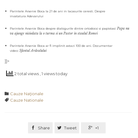
Parintele Arsenie Boca la 21 de ani in lacasurile ceresti. Despre
invatatura Adevarului
Parintele Arsenie Boca despre dialogurile dintre ortodocsi si papistasi:
Papa nu
va ajunge niciodata la o turma si un Pastor in staulul Romei
Parintele Arsenie Boca ar fi implinit astazi 100 de ani. Documentar
video:
Sfantul Ardealului
]]>
2 total views
, 1 views today
Category

Cauze Naţionale
Tags

Cauze Nationale

Share

Tweet

+1