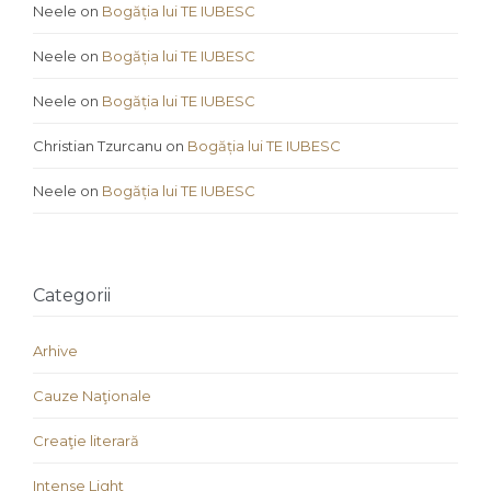
Neele
on
Bogăția lui TE IUBESC
Neele
on
Bogăția lui TE IUBESC
Neele
on
Bogăția lui TE IUBESC
Christian Tzurcanu
on
Bogăția lui TE IUBESC
Neele
on
Bogăția lui TE IUBESC
Categorii
Arhive
Cauze Naţionale
Creaţie literară
Intense Light