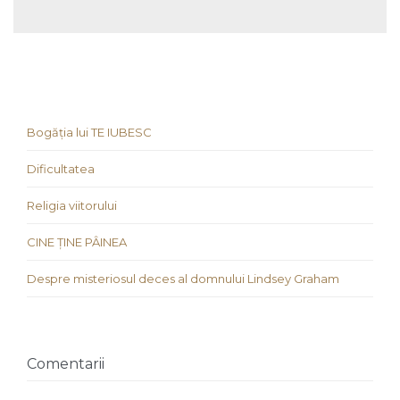
Bogăția lui TE IUBESC
Dificultatea
Religia viitorului
CINE ȚINE PÂINEA
Despre misteriosul deces al domnului Lindsey Graham
Comentarii