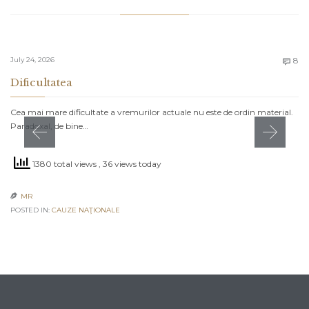
C
July 24, 2026
8

Dificultatea
Cea mai mare dificultate a vremurilor actuale nu este de ordin material.
Paradoxal, de bine…
1380 total views
, 36 views today
MR

POSTED IN:
CAUZE NAŢIONALE