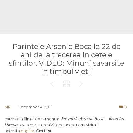
Parintele Arsenie Boca la 22 de
ani de la trecerea in cetele
sfintilor. VIDEO: Minuni savarsite
in timpul vietii



Co
MR
December 4, 2011
0

Parintele Arsenie Boca – omul lui
extras din filmul documentar:
Dumnezeu
Pentru a achizitiona acest DVD vizitati
aceasta
pagina
.
Cititi si: