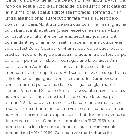
foarte frumos: – Unde ati fost pe aici? El mi-a raspuns: – Am fost
intr-o delegatie. Apoi s-au ridicat de jos, s-au incolonat cate doi,
iar in urma lor au aparut altii tot asa imbracati, formand un sir
lung si asa incolonati au trecut prin fata mea si au iesit pe o
poarta frumoasa. Nu stiu unde s-au dus. Eu am ramas in gradina
cu un barbat imbracat civil (oraseneste) care mi-a zis: – Eu am
cunoscut pe unul dintre cei care au sezut aici jos, ca a fost
comandant legionar la noi in sat, iar acela mai inalt cu care ai
vorbit a fost Zelea Codreanu. M-am trezit foarte bucuroasa si
cred ca in acel sir lung de barbati imbracati in alb au fost cei pe
care i-am pomenit in slaba mea rugaciune la parastas. Am
cautat apoi in Apocalipsa – stiind ca undeva scrie de cei
imbracati in alb. In cap. 6, vers. 9-11 scrie: „am vazut sub jertfelnic
sufletele celor injunghiati pentru cuvantul lui Dumnezeu si
pentru marturia pe care au dat-o si strigau cu glas mare si
ziceau: Pana cand Stapane Sfinte si adevarate nu vei judeca si
nu vei razbuna sangele nostru, fata de cei ce locuiesc pe
pamant? Si fiecaruia dintre ei i s-a dat cate un vesmant alb si li s-
a spus sa stea in tihna, inca putina vreme pana cand vor implini
numarul si cei impreuna slujitori cu ei si fratii lor cei ce aveau sa
fie omorati ca si ei”. Si numarul mortilor din 1933-1939, s-a
completat cu fratii lor care au murit chinuiti prin inchisorile
comuniste, din 1944-1989. Oare cati vor mai trebui sa fie