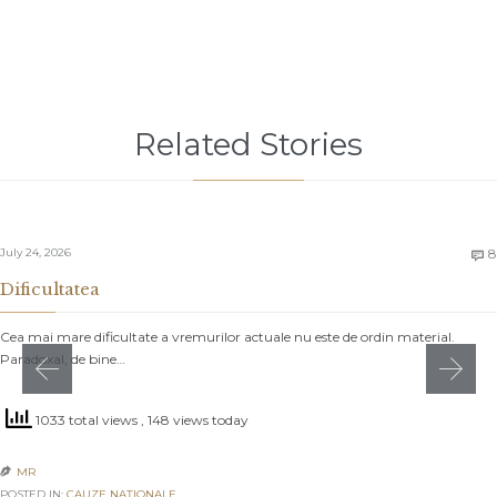
Related Stories
July 24, 2026
8

Dificultatea
Cea mai mare dificultate a vremurilor actuale nu este de ordin material.
Paradoxal, de bine…
1033 total views
, 148 views today
MR

POSTED IN:
CAUZE NAŢIONALE