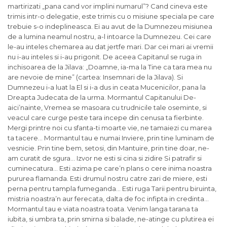
martirizati „pana cand vor implini numarul”? Cand cineva este
trimis intr-o delegatie, este trimis cu o misiune speciala pe care
trebuie s-o indeplineasca. Ei au avut de la Dumnezeu misiunea
de a lumina neamul nostru, a-l intoarce la Dumnezeu. Cei care
le-au inteles chemarea au dat jertfe mari. Dar cei mari ai vremii
nu i-au inteles si i-au prigonit. De aceea Capitanul se ruga in
inchisoarea de la Jilava: „Doamne, ia-ma la Tine ca tara mea nu
are nevoie de mine” (cartea: Insemnari de la Jilava). Si
Dumnezeu i-a luat la El si i-a dus in ceata Mucenicilor, pana la
Dreapta Judecata de la urma. Mormantul Capitanului De-
aici’nainte, Vremea se masoara cu trudnicile tale oseminte, si
veacul care curge peste tara incepe din cenusa ta fierbinte.
Mergi printre noi cu sfanta-ti moarte vie, ne tamaiezi cu marea
ta tacere… Mormantul tau e numai Inviere, prin tine luminam de
vesnicie. Prin tine bem, setosi, din Mantuire, prin tine doar, ne-
am curatit de sgura… Izvor ne esti si cina si zidire Si patrafir si
cuminecatura… Esti azima pe care’n plans o cere inima noastra
pururea flamanda. Esti drumul nostru catre zari de miere, esti
perna pentru tampla fumeganda… Esti ruga Tarii pentru biruinta,
mistria noastra’n aur ferecata, dalta de foc infipta in credinta…
Mormantul tau e viata noastra toata. Venim langa tarana ta
iubita, si umbra ta, prin smirna si balade, ne-atinge cu plutirea ei