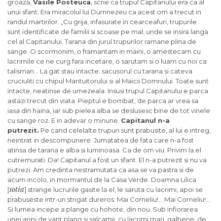
groaza,
Vasile Posteuca
, scrie ca trupul Capitanului era ca al
unui sfant. Era miracolul lui Dumnezeu ca acest om a trecut in
randul martirilor. „Cu grija, infasurate in cearceafuri, trupurile
sunt identificate de familii si scoase pe mal, unde se insira langa
cel al Capitanului. Tarana din jurul trupurilor ramane plina de
sange. O scormonim, o framantam in maini, o amestecam cu
lacrimile ce ne curg fara incetare, o sarutam si o luam cu noi ca
talisman… La gat stau intacte: sacusorul cu tarana si cateva
cruciuliti cu chipul Mantuitorului si al Maicii Domnului. Toate sunt
intacte, neatinse de umezeala. Insusi trupul Capitanului e parca
astazi trecut din viata. Pieptul e bombat, de parca ar vrea sa
iasa din haina, iar sub pielea alba se deslusesc bine de tot vinele
cu sange roz. E in adevar o minune.
Capitanul n-a
putrezit.
Pe cand celelalte trupuri sunt prabusite, al lui e intreg,
neintrat in descompunere. Jumatatea de fata care n-a fost
atinsa de tarana e alba si luminoasa. Ca de om viu. Privim la el
cutremurati. Da! Capitanul a fost un sfant. El n-a putrezit si nu va
putrezi. Am credinta nestramutata ca asa se va pastra si de
acum incolo, in mormantul de la Casa Verde. Doamna Lilica
sotia
[
] strange lucrurile gasite la el, le saruta cu lacrimi, apoi se
prabuseste intr-un strigat dureros: Mai Corneliu!… Mai Corneliu!…
Si lumea incepe a plange cu hohote, din nou. Sub infiorarea
unei aripi de vant plang si salcamii, cu lacrimi mari, galbene, de