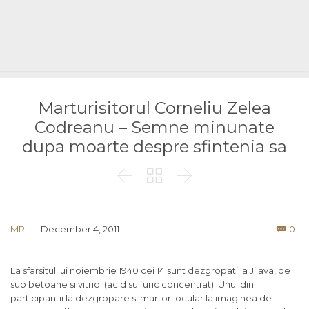
Marturisitorul Corneliu Zelea
Codreanu – Semne minunate
dupa moarte despre sfintenia sa



Co
MR
December 4, 2011
0

La sfarsitul lui noiembrie 1940 cei 14 sunt dezgropati la Jilava, de
sub betoane si vitriol (acid sulfuric concentrat). Unul din
participantii la dezgropare si martori ocular la imaginea de