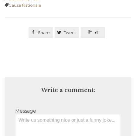
Tags

Cauze Nationale

Share

Tweet

+1
Write a comment:
Message