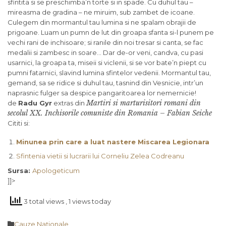
sfintita si se preschimba’n torte si in spade. Cu duhul tau –
mireasma de gradina – ne miruim, sub zambet de icoane.
Culegem din mormantul tau lumina si ne spalam obrajii de
prigoane. Luam un pumn de lut din groapa sfanta si-l punem pe
vechi rani de inchisoare; si ranile din noi tresar si canta, se fac
medalii si zambesc in soare… Dar de-or veni, candva, cu pasi
usarnici, la groapa ta, miseii si viclenii, si se vor bate’n piept cu
pumni fatarnici, slavind lumina sfintelor vedenii. Mormantul tau,
gemand, sa se ridice si duhul tau, tasnind din Vesnicie, intr’un
naprasnic fulger sa despice pangaritoarea lor nemernicie!
Martiri si marturisitori romani din
de
Radu Gyr
extras din
secolul XX. Inchisorile comuniste din Romania – Fabian Seiche
Cititi si:
Minunea prin care a luat nastere Miscarea Legionara
Sfintenia vietii si lucrarii lui Corneliu Zelea Codreanu
Sursa:
Apologeticum
]]>
3 total views
, 1 views today
Category

Cauze Naţionale