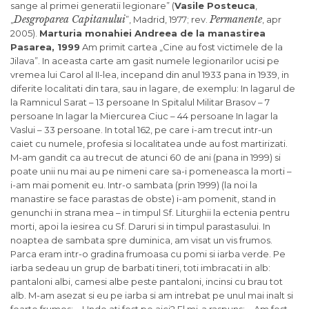
sange al primei generatii legionare” (
Vasile Posteuca
,
Desgroparea Capitanului
Permanente
„
”, Madrid, 1977; rev.
, apr
2005).
Marturia monahiei Andreea de la manastirea
Pasarea, 1999
Am primit cartea „Cine au fost victimele de la
Jilava”. In aceasta carte am gasit numele legionarilor ucisi pe
vremea lui Carol al II-lea, incepand din anul 1933 pana in 1939, in
diferite localitati din tara, sau in lagare, de exemplu: In lagarul de
la Ramnicul Sarat – 13 persoane In Spitalul Militar Brasov – 7
persoane In lagar la Miercurea Ciuc – 44 persoane In lagar la
Vaslui – 33 persoane. In total 162, pe care i-am trecut intr-un
caiet cu numele, profesia si localitatea unde au fost martirizati.
M-am gandit ca au trecut de atunci 60 de ani (pana in 1999) si
poate unii nu mai au pe nimeni care sa-i pomeneasca la morti –
i-am mai pomenit eu. Intr-o sambata (prin 1999) (la noi la
manastire se face parastas de obste) i-am pomenit, stand in
genunchi in strana mea – in timpul Sf. Liturghii la ectenia pentru
morti, apoi la iesirea cu Sf. Daruri si in timpul parastasului. In
noaptea de sambata spre duminica, am visat un vis frumos.
Parca eram intr-o gradina frumoasa cu pomi si iarba verde. Pe
iarba sedeau un grup de barbati tineri, toti imbracati in alb:
pantaloni albi, camesi albe peste pantaloni, incinsi cu brau tot
alb. M-am asezat si eu pe iarba si am intrebat pe unul mai inalt si