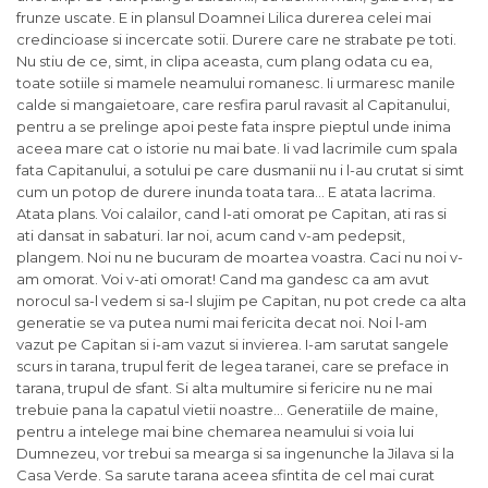
frunze uscate. E in plansul Doamnei Lilica durerea celei mai
credincioase si incercate sotii. Durere care ne strabate pe toti.
Nu stiu de ce, simt, in clipa aceasta, cum plang odata cu ea,
toate sotiile si mamele neamului romanesc. Ii urmaresc manile
calde si mangaietoare, care resfira parul ravasit al Capitanului,
pentru a se prelinge apoi peste fata inspre pieptul unde inima
aceea mare cat o istorie nu mai bate. Ii vad lacrimile cum spala
fata Capitanului, a sotului pe care dusmanii nu i l-au crutat si simt
cum un potop de durere inunda toata tara… E atata lacrima.
Atata plans. Voi calailor, cand l-ati omorat pe Capitan, ati ras si
ati dansat in sabaturi. Iar noi, acum cand v-am pedepsit,
plangem. Noi nu ne bucuram de moartea voastra. Caci nu noi v-
am omorat. Voi v-ati omorat! Cand ma gandesc ca am avut
norocul sa-l vedem si sa-l slujim pe Capitan, nu pot crede ca alta
generatie se va putea numi mai fericita decat noi. Noi l-am
vazut pe Capitan si i-am vazut si invierea. I-am sarutat sangele
scurs in tarana, trupul ferit de legea taranei, care se preface in
tarana, trupul de sfant. Si alta multumire si fericire nu ne mai
trebuie pana la capatul vietii noastre… Generatiile de maine,
pentru a intelege mai bine chemarea neamului si voia lui
Dumnezeu, vor trebui sa mearga si sa ingenunche la Jilava si la
Casa Verde. Sa sarute tarana aceea sfintita de cel mai curat