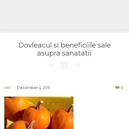
Dovleacul si beneficiile sale
asupra sanatatii



Co
MR
December 4, 2011
0
