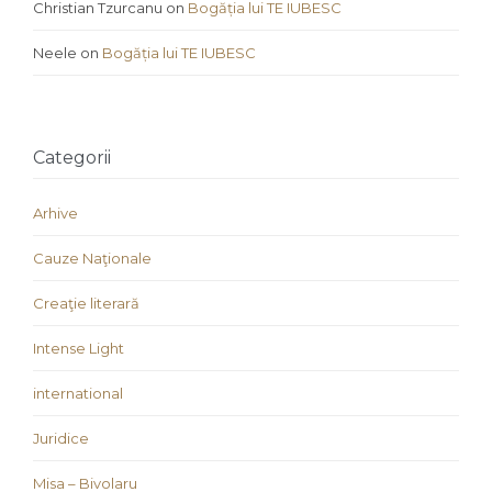
Christian Tzurcanu
on
Bogăția lui TE IUBESC
Neele
on
Bogăția lui TE IUBESC
Categorii
Arhive
Cauze Naţionale
Creaţie literară
Intense Light
international
Juridice
Misa – Bivolaru