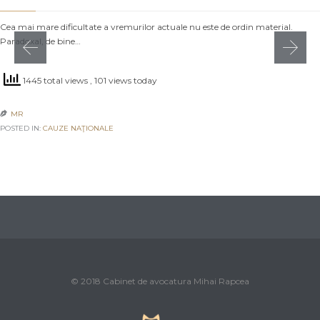
Cea mai mare dificultate a vremurilor actuale nu este de ordin material.
Paradoxal, de bine…
1445 total views
, 101 views today
MR

POSTED IN:
CAUZE NAŢIONALE
© 2018 Cabinet de avocatura Mihai Rapcea