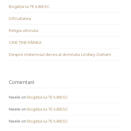
Bogăția lui TE IUBESC
Dificultatea
Religia viitorului
CINE ȚINE PÂINEA
Despre misteriosul deces al domnului Lindsey Graham
Comentarii
Neele
on
Bogăția lui TE IUBESC
Neele
on
Bogăția lui TE IUBESC
Neele
on
Bogăția lui TE IUBESC