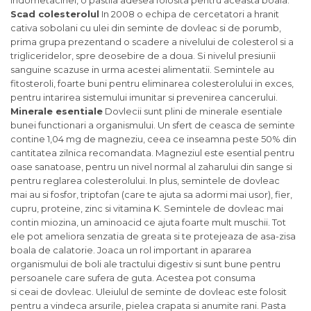
indometacinei, o pastila adesea folosita pentru aceasta boala.
Scad colesterolul
In 2008 o echipa de cercetatori a hranit
cativa sobolani cu ulei din seminte de dovleac si de porumb,
prima grupa prezentand o scadere a nivelului de colesterol si a
trigliceridelor, spre deosebire de a doua. Si nivelul presiunii
sanguine scazuse in urma acestei alimentatii. Semintele au
fitosteroli, foarte buni pentru eliminarea colesterolului in exces,
pentru intarirea sistemului imunitar si prevenirea cancerului.
Minerale esentiale
Dovlecii sunt plini de minerale esentiale
bunei functionari a organismului. Un sfert de ceasca de seminte
contine 1,04 mg de magneziu, ceea ce inseamna peste 50% din
cantitatea zilnica recomandata. Magneziul este esential pentru
oase sanatoase, pentru un nivel normal al zaharului din sange si
pentru reglarea colesterolului. In plus, semintele de dovleac
mai au si fosfor, triptofan (care te ajuta sa adormi mai usor), fier,
cupru, proteine, zinc si vitamina K. Semintele de dovleac mai
contin miozina, un aminoacid ce ajuta foarte mult muschii. Tot
ele pot ameliora senzatia de greata si te protejeaza de asa-zisa
boala de calatorie. Joaca un rol important in apararea
organismului de boli ale tractului digestiv si sunt bune pentru
persoanele care sufera de guta. Acestea pot consuma
si ceai de dovleac. Uleiulul de seminte de dovleac este folosit
pentru a vindeca arsurile, pielea crapata si anumite rani. Pasta