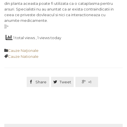
din planta aceasta poate fi utilizata ca o cataplasma pentru
arsuri. Specialistii nu au anuntat ca ar exista contraindicatii in
ceea ce priveste dovleacul si nici ca interactioneaza cu
anumite medicamente.
]]>
1 total views
, 1 views today
Category

Cauze Naţionale
Tags

Cauze Nationale

Share

Tweet

+1