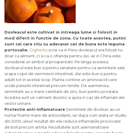
Dovleacul este cultivat in intreaga lume si folosit in
mod diferit in functie de zona. Cu toate acestea, putini
sunt cei care stiu cu adevarat cat de buna este leguma
portocalie.
Digherbs
scrie ca in Peru dovleacul era folosit nu
doar ca aliment, ci si ca o ofranda pentru zei, iar in China este
considerat un simbol al prosperitatii. Pe langa acestea,
dovleacul este bun si pentru sanatate pentru ca semintele sale
scapa copiii de viermisorii intestinali, dar este bun si pentru
adulti tot in acelasi scop. Planta contine un aminoacid care
ucide parazitii intestinali precum teniile. De asemenea,
semintele au o mare cantitate de zinc, bun pentru prostata.
Acestea sunt un calmant diuretic si ajuta in caz de inflamatii ale
vezicii urinare.
Protectie anti-inflamatoare
Semintele de dovleac au un
numar foarte mare de antioxidanti, iar dupa cum arata un studiu
din 2005, uleiul rezultat din ele reduce inflamatiile provocate
de boli precum artrita. Rezultatele sunt asemanatoare