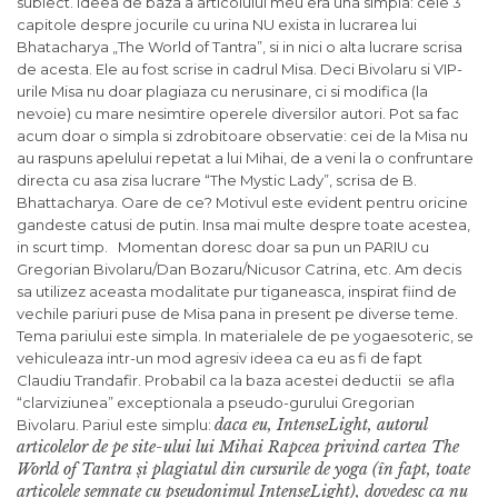
subiect. Ideea de baza a articolului meu era una simpla: cele 3
capitole despre jocurile cu urina NU exista in lucrarea lui
Bhatacharya „The World of Tantra”, si in nici o alta lucrare scrisa
de acesta. Ele au fost scrise in cadrul Misa. Deci Bivolaru si VIP-
urile Misa nu doar plagiaza cu nerusinare, ci si modifica (la
nevoie) cu mare nesimtire operele diversilor autori. Pot sa fac
acum doar o simpla si zdrobitoare observatie: cei de la Misa nu
au raspuns apelului repetat a lui Mihai, de a veni la o confruntare
directa cu asa zisa lucrare “The Mystic Lady”, scrisa de B.
Bhattacharya. Oare de ce? Motivul este evident pentru oricine
gandeste catusi de putin. Insa mai multe despre toate acestea,
in scurt timp. Momentan doresc doar sa pun un PARIU cu
Gregorian Bivolaru/Dan Bozaru/Nicusor Catrina, etc. Am decis
sa utilizez aceasta modalitate pur tiganeasca, inspirat fiind de
vechile pariuri puse de Misa pana in present pe diverse teme.
Tema pariului este simpla. In materialele de pe yogaesoteric, se
vehiculeaza intr-un mod agresiv ideea ca eu as fi de fapt
Claudiu Trandafir. Probabil ca la baza acestei deductii se afla
“clarviziunea” exceptionala a pseudo-gurului Gregorian
daca eu, IntenseLight, autorul
Bivolaru. Pariul este simplu:
articolelor de pe site-ului lui Mihai Rapcea privind cartea The
World of Tantra și plagiatul din cursurile de yoga (în fapt, toate
articolele semnate cu pseudonimul IntenseLight), dovedesc ca nu