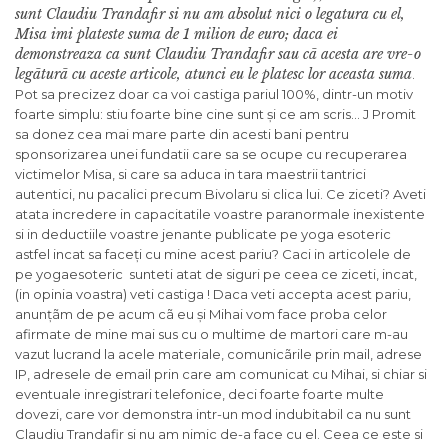
sunt Claudiu Trandafir si nu am absolut nici o legatura cu el,
Misa imi plateste suma de 1 milion de euro; daca ei
demonstreaza ca sunt Claudiu Trandafir sau cã acesta are vre-o
legãturã cu aceste articole, atunci eu le platesc lor aceasta suma
.
Pot sa precizez doar ca voi castiga pariul 100%, dintr-un motiv
foarte simplu: stiu foarte bine cine sunt și ce am scris… J Promit
sa donez cea mai mare parte din acesti bani pentru
sponsorizarea unei fundatii care sa se ocupe cu recuperarea
victimelor Misa, si care sa aduca in tara maestrii tantrici
autentici, nu pacalici precum Bivolaru si clica lui. Ce ziceti? Aveti
atata incredere in capacitatile voastre paranormale inexistente
si in deductiile voastre jenante publicate pe yoga esoteric
astfel incat sa faceți cu mine acest pariu? Caci in articolele de
pe yogaesoteric sunteti atat de siguri pe ceea ce ziceti, incat,
(in opinia voastra) veti castiga ! Daca veti accepta acest pariu,
anunțãm de pe acum cã eu și Mihai vom face proba celor
afirmate de mine mai sus cu o multime de martori care m-au
vazut lucrand la acele materiale, comunicãrile prin mail, adrese
IP, adresele de email prin care am comunicat cu Mihai, si chiar si
eventuale inregistrari telefonice, deci foarte foarte multe
dovezi, care vor demonstra intr-un mod indubitabil ca nu sunt
Claudiu Trandafir si nu am nimic de-a face cu el. Ceea ce este si