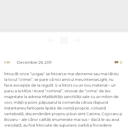



Co
MR
December 26, 2011
0

Întrucât orice “ucigaș” se întoarce mai devreme sau mai târziu
la locul “crimei”, se pare cã nici amicul meu IntenseLight, nu
face excepție de la regulã. S-a întors cu un nou material – un
pariu a la MISA ! Acest “criminal”, vinovat de “crima” de les-
majestate la adresa Infailibilitãții sanctitãții sale cu un milion de
voci, mãști și pioni, pãpușarul la comanda cãruia rãspund
instantaneu fantoșele lipsite de voințã proprie, coloanã
vertebralã, discernãmânt propriu și bun simț Catrina, Cojocaru și
Bozaru – ale cãror calitãți enumerate mai sus – dacã le-au avut
vreodatã, au fost înlocuite de supunere oarbã și încredere