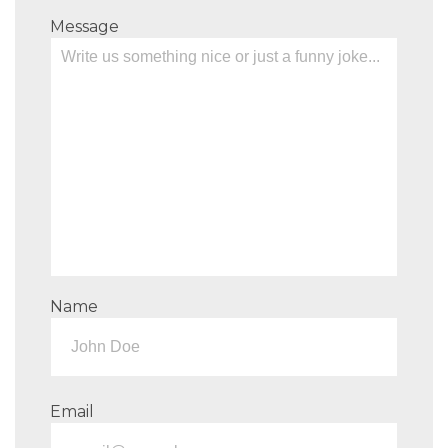
Message
Name
Email