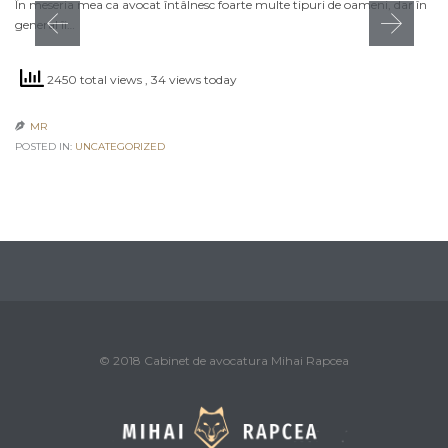
În meseria mea ca avocat întâlnesc foarte multe tipuri de oameni, dar în
general îi…
2450 total views
, 34 views today
MR

POSTED IN:
UNCATEGORIZED
© 2018 Cabinet de avocatura Mihai Rapcea