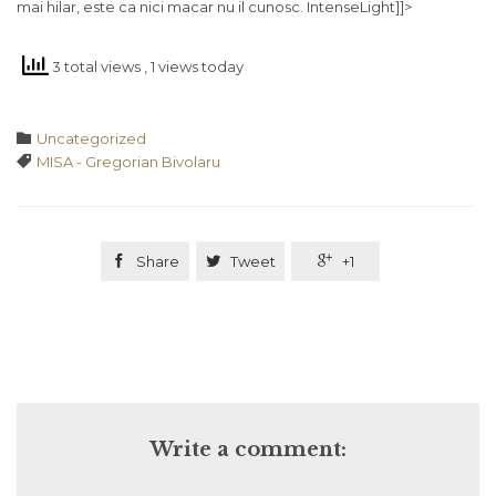
mai hilar, este ca nici macar nu il cunosc. IntenseLight]]>
3 total views
, 1 views today
Category

Uncategorized
Tags

MISA - Gregorian Bivolaru

Share

Tweet

+1
Write a comment: