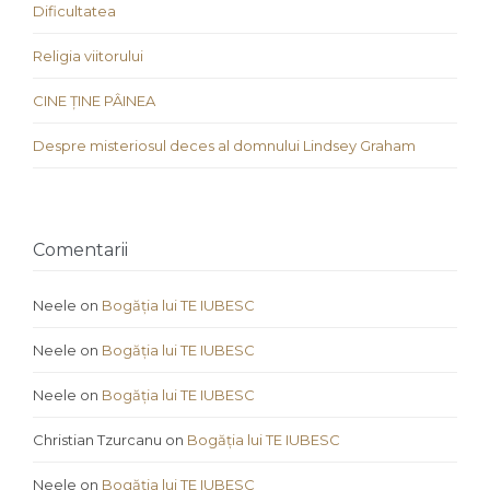
Dificultatea
Religia viitorului
CINE ȚINE PÂINEA
Despre misteriosul deces al domnului Lindsey Graham
Comentarii
Neele
on
Bogăția lui TE IUBESC
Neele
on
Bogăția lui TE IUBESC
Neele
on
Bogăția lui TE IUBESC
Christian Tzurcanu
on
Bogăția lui TE IUBESC
Neele
on
Bogăția lui TE IUBESC