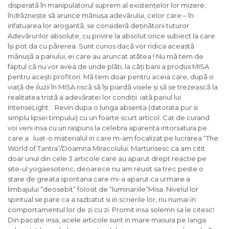
disperatã în manipulatorul suprem al existențelor lor mizere,
îndrãznește sã arunce mãnușa adevãrului, celor care – în
infatuarea lor arogantã, se considerã deținãtorii tuturor
Adevãrurilor absolute, cu privire la absolut orice subiect la care
își pot da cu pãrerea. Sunt curios dacã vor ridica aceastã
mãnușã a pariului, ei care au aruncat atâtea ! Nu mã tem de
faptul cã nu vor avea de unde plãti, la câți bani a produs MISA
pentru acești profitori. Mã tem doar pentru aceia care, dupã o
viațã de iluzii în MISA riscã sã își piardã visele și sã se trezeascã la
realitatea tristã a adevãratei lor condiții. iatã pariul lui
IntenseLight: Revin dupa o lunga absenta (datorata pur si
simplu lipsei timpului) cu un foarte scurt articol. Cat de curand
voi veni insa cu un raspuns la celebra aparenta intorsatura pe
care a luat-o materialul in care m-am focalizat pe lucrarea “The
World of Tantra”/Doamna Miracolului. Marturisesc ca am citit
doar unul din cele 3 articole care au aparut drept reactie pe
site-ul yogaesoteric, deoarece nu am reusit sa trec peste o
stare de greata spontana care mi-a aparut ca urmare a
limbajului “deosebit” folosit de “luminariile”Misa. Nivelul lor
spiritual se pare ca a razbatut si in scrierile lor, nu numai in
comportamentul lor de zi cu zi. Promit insa solemn sa le citesc!
Din pacate insa, acele articole sunt in mare masura pe langa