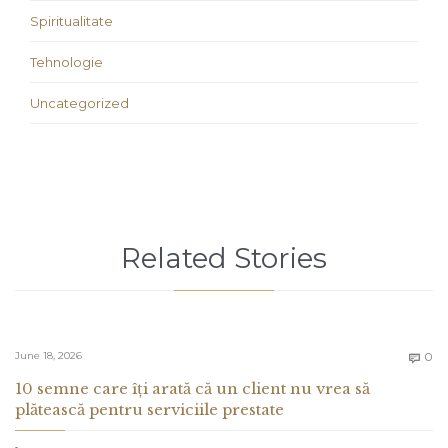
Spiritualitate
Tehnologie
Uncategorized
Related Stories
C
June 18, 2026
0

10 semne care îți arată că un client nu vrea să
plătească pentru serviciile prestate