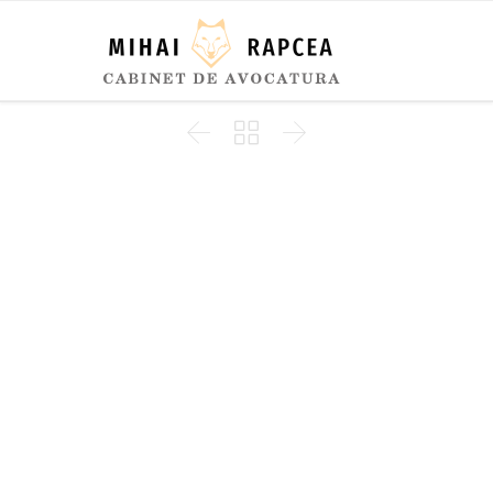


