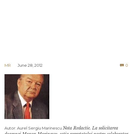
Co
MR
June 28, 2012
0

Nota Redactie. La solicitarea
Autor: Aurel Sergiu Marinescu