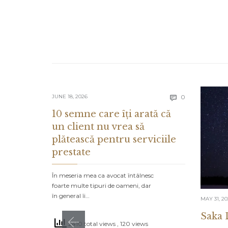
Comments
JUNE 18, 2026
0

10 semne care îți arată că
un client nu vrea să
plătească pentru serviciile
prestate
În meseria mea ca avocat întâlnesc
foarte multe tipuri de oameni, dar
în general îi…
MAY 31, 2
Saka 
2410 total views
, 120 views