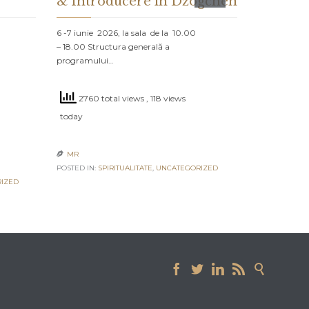
& Introducere în Dzogchen
ȘI CE 
DESPR
6 -7 iunie 2026, la sala de la 10.00
– 18.00 Structura generală a
PROLOG: MA
programului…
NORD Un vap
navighează că
2760 total views
, 118 views
2566 to
today
today
MR

POSTED IN:
SPIRITUALITATE
,
UNCATEGORIZED
MR

IZED
POSTED IN:
UN




