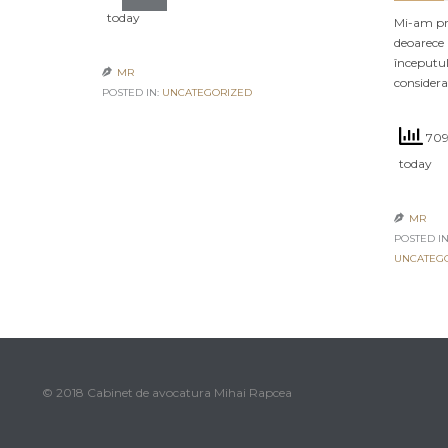
today
Mi-am pro
deoarece 
începutul
MR

consider
POSTED IN:
UNCATEGORIZED
709
today
MR

POSTED IN
UNCATEG
© 2018 Cabinet de avocatura Mihai Rapcea