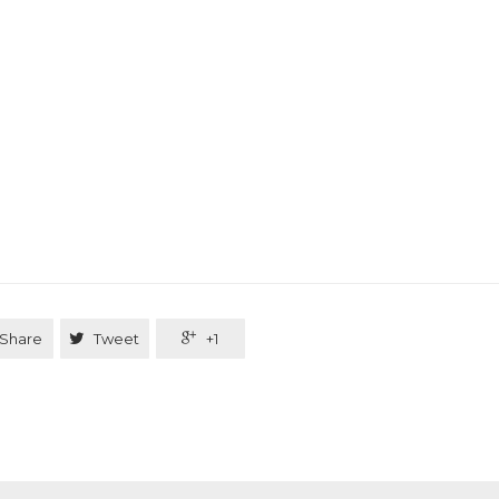
Share

Tweet

+1