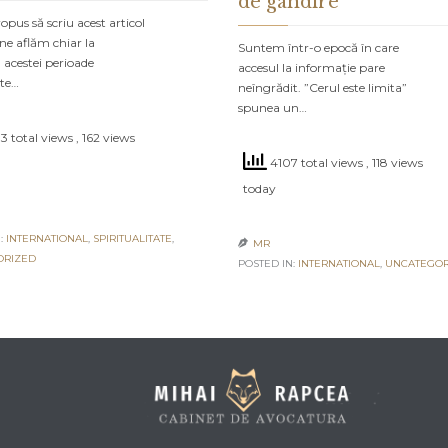
de gândire
pus să scriu acest articol
ne aflăm chiar la
Suntem într-o epocă în care
 acestei perioade
accesul la informație pare
ate…
neîngrădit. ”Cerul este limita”
spunea un…
3 total views
, 162 views
4107 total views
, 118 views
today
:
INTERNATIONAL
,
SPIRITUALITATE
,
MR

ORIZED
POSTED IN:
INTERNATIONAL
,
UNCATEGOR