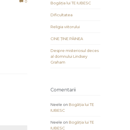
Comments
0

Bogăția lui TE IUBESC
Dificultatea
Religia viitorului
CINE ȚINE PÂINEA
Despre misteriosul deces
al domnului Lindsey
Graham
Comentarii
Neele
on
Bogăția lui TE
IUBESC
Neele
on
Bogăția lui TE
IUBESC