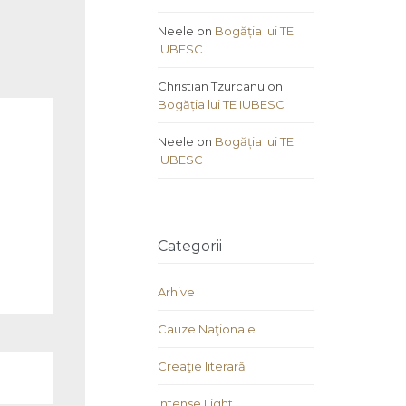
Neele
on
Bogăția lui TE
IUBESC
Christian Tzurcanu
on
Bogăția lui TE IUBESC
Neele
on
Bogăția lui TE
IUBESC
Categorii
Arhive
Cauze Naţionale
Creaţie literară
Intense Light