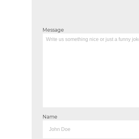
Message
Name