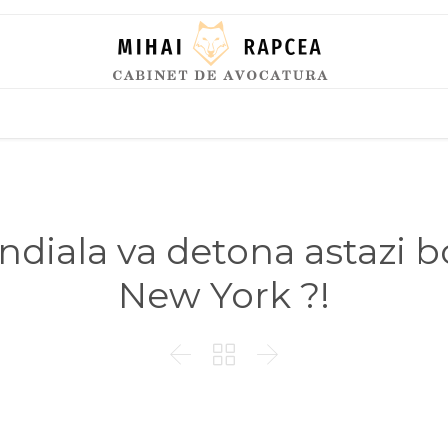
Skip
to
content
diala va detona astazi 
New York ?!


