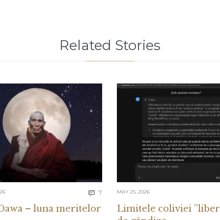
Related Stories
Comments
026
7
MAY 25, 2026

Dawa – luna meritelor
Limitele coliviei ”liber