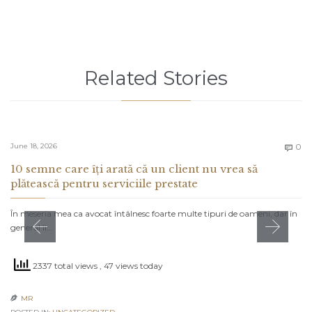
Related Stories
C
June 18, 2026
0

10 semne care îți arată că un client nu vrea să
plătească pentru serviciile prestate
În meseria mea ca avocat întâlnesc foarte multe tipuri de oameni, dar în
general îi…
2337 total views
, 47 views today
MR
