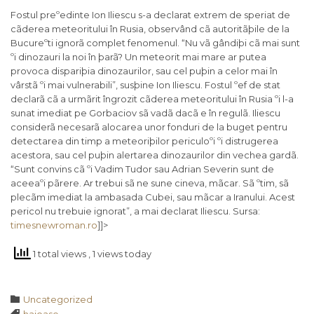
Fostul preºedinte Ion Iliescu s-a declarat extrem de speriat de
cãderea meteoritului în Rusia, observând cã autoritãþile de la
Bucureºti ignorã complet fenomenul. “Nu vã gândiþi cã mai sunt
ºi dinozauri la noi în þarã? Un meteorit mai mare ar putea
provoca dispariþia dinozaurilor, sau cel puþin a celor mai în
vârstã ºi mai vulnerabili”, susþine Ion Iliescu. Fostul ºef de stat
declarã cã a urmãrit îngrozit cãderea meteoritului în Rusia ºi l-a
sunat imediat pe Gorbaciov sã vadã dacã e în regulã. Iliescu
considerã necesarã alocarea unor fonduri de la buget pentru
detectarea din timp a meteoriþilor periculoºi ºi distrugerea
acestora, sau cel puþin alertarea dinozaurilor din vechea gardã.
“Sunt convins cã ºi Vadim Tudor sau Adrian Severin sunt de
aceeaºi pãrere. Ar trebui sã ne sune cineva, mãcar. Sã ºtim, sã
plecãm imediat la ambasada Cubei, sau mãcar a Iranului. Acest
pericol nu trebuie ignorat”, a mai declarat Iliescu. Sursa:
timesnewroman.ro
]]>
1 total views
, 1 views today
Category

Uncategorized
Tags
