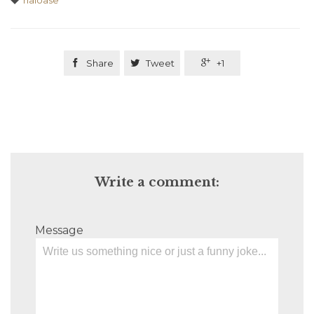
haioase

Share

Tweet

+1
Write a comment:
Message