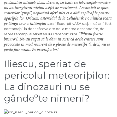
probabil în ultimele douã decenii, cu toate cã telescoapele noastre
nu au înregistrat niciun astfel de eveniment. Localnicii le spun
craterelor ‘gropi’, neputând oferi nici ei o altã explicaþie pentru
apariþia lor. Oricum, asteroidul de la Celiabinsk e o nimica toatã
pe lângã ce s-a întâmplat aici.
” Experþii NASA susþin cã ar fi fost
contactaþi, la doar câteva ore de la marea descoperire, de
“Pãreau foarte
reprezentanþi ai Ministerului Transporturilor.
bucuroºi. Ne-au rugat sã le dãm în scris cã acele cratere sunt
provocate în mod recurent de o ploaie de meteoriþi ºi, deci, nu se
poate face nimic în privinþa lor.”
Iliescu, speriat de
pericolul meteoriþilor:
La dinozauri nu se
gândeºte nimeni?