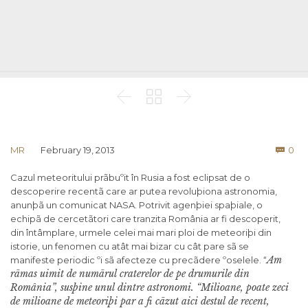



Co
MR
February 19, 2013
0

Cazul meteoritului prãbuºit în Rusia a fost eclipsat de o
descoperire recentã care ar putea revoluþiona astronomia,
anunþã un comunicat NASA. Potrivit agenþiei spaþiale, o
echipã de cercetãtori care tranzita România ar fi descoperit,
din întâmplare, urmele celei mai mari ploi de meteoriþi din
istorie, un fenomen cu atât mai bizar cu cât pare sã se
Am
manifeste periodic ºi sã afecteze cu precãdere ºoselele. “
rãmas uimit de numãrul craterelor de pe drumurile din
România”, susþine unul dintre astronomi. “Milioane, poate zeci
de milioane de meteoriþi par a fi cãzut aici destul de recent,