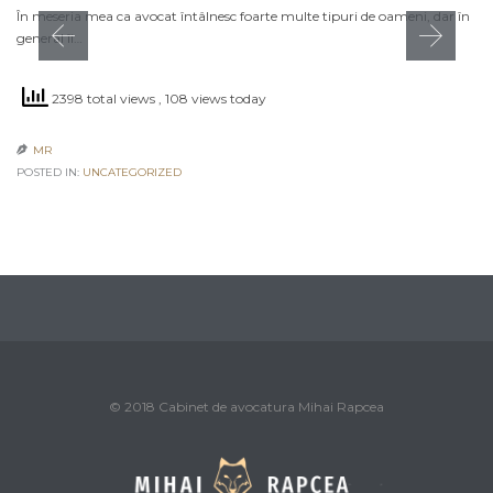
În meseria mea ca avocat întâlnesc foarte multe tipuri de oameni, dar în
general îi…
2398 total views
, 108 views today
MR

POSTED IN:
UNCATEGORIZED
© 2018 Cabinet de avocatura Mihai Rapcea