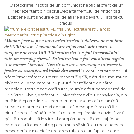
O fotografie însoțitã de un comunicat neoficial oferit de un
reprezentant din cadrul Departamentului de Antichitãți
Egiptene sunt singurele cai de aflare a adevãrului. Iatã textul
tradus:
Mumia pare sã fie a unui extraterestru ºi dateazã de mai bine
“
de 2000 de ani. Umanoidul are capul oval, ochii mari, o
înãlþime de circa 150-160 centimetri ºi a fost înmormântat
într-un sarcofag special. Extraterestrul a fost consilierul regelui
ºi se numea Osirunet. Numele sãu are o rezonanþã interesantã
pentru cã semnificã
cel trimis din cerur
i
.” Corpul extraterestrului
a fost înmormântat cu mare respect ºi grijã, alãturi de mai multe
obiecte ciudate care nu au putut fi identificate de cãtre
arheologi. Potrivit aceloraºi surse, mumia a fost descoperitã de
Dr. Viktor Lubek, profesor la Universitatea din Pennsylvania, din
purã întâmplare, într-un compartiment ascuns din piramidã.
Sursele egiptene au mai declarat cã descoperirea o sã fie
þinutã secretã pânã în clipa în care o explicaþie plauzibilã va fi
gãsitã. Probabil cã în viitorul apropiat aceastã explicaþie pe
care o cautã guvernul egiptean nu o sã vinã. Cu toate acestea,
descoperirea mumiei extraterestrului este un fapt clar care