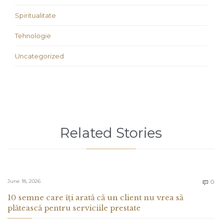
Spiritualitate
Tehnologie
Uncategorized
Related Stories
C
June 18, 2026
0

10 semne care îți arată că un client nu vrea să
plătească pentru serviciile prestate