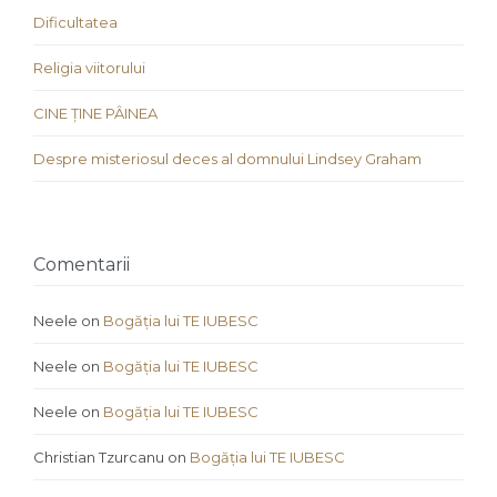
Dificultatea
Religia viitorului
CINE ȚINE PÂINEA
Despre misteriosul deces al domnului Lindsey Graham
Comentarii
Neele
on
Bogăția lui TE IUBESC
Neele
on
Bogăția lui TE IUBESC
Neele
on
Bogăția lui TE IUBESC
Christian Tzurcanu
on
Bogăția lui TE IUBESC