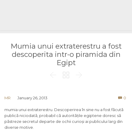
Mumia unui extraterestru a fost
descoperita intr-o piramida din
Egipt



Co
MR
January 26, 2013
0

mumia unui extraterestru. Descoperirea în sine nu a fost fãcutã
publicã niciodatã, probabil cã autoritãțile egiptene doresc sã
pãstreze secretul departe de ochii curioși ai publicului larg din
diverse motive.