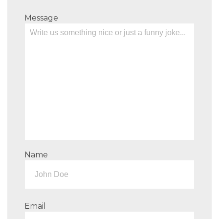
Message
Name
Email