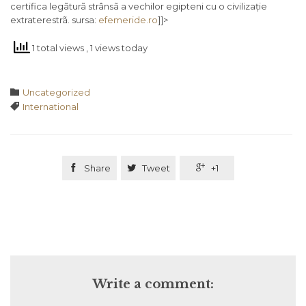
certifica legãturã strânsã a vechilor egipteni cu o civilizație
extraterestrã. sursa:
efemeride.ro
]]>
1 total views
, 1 views today
Category

Uncategorized
Tags

International

Share

Tweet

+1
Write a comment: