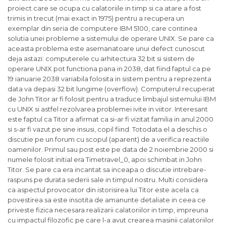
proiect care se ocupa cu calatoriile in timp si ca atare a fost
trimis in trecut (mai exact in 1975) pentru a recupera un
exemplar din seria de computere IBM 5100, care continea
solutia unei probleme a sistemului de operare UNIX. Se pare ca
aceasta problema este asemanatoare unui defect cunoscut
deja astazi: computerele cu arhitectura 32 bit si sistem de
operare UNIX pot functiona pana in 2038, dat fiind faptul ca pe
19 ianuarie 2038 variabila folosita in sistem pentru a reprezenta
data va depasi 32 bit lungime (overflow). Computerul recuperat
de John Titor ar fi folosit pentru a traduce limbajul sistemului IBM
cu UNIX si astfel rezolvarea problemei ivite in viitor. Interesant
este faptul ca Titor a afirmat ca si-ar fi vizitat familia in anul 2000
si s-ar fi vazut pe sine insusi, copil fiind. Totodata el a deschis o
discutie pe un forum cu scopul (aparent) de a verifica reactiile
oamenilor. Primul sau post este pe data de 2 noiembrie 2000 si
numele folosit initial era Timetravel_0, apoi schimbat in John
Titor. Se pare ca era incantat sa inceapa o discutie intrebare-
raspuns pe durata sederii sale in timpul nostru. Multi considera
ca aspectul provocator din istorisirea lui Titor este acela ca
povestirea sa este insotita de amanunte detaliate in ceea ce
priveste fizica necesara realizarii calatoriilor in timp, impreuna
cu impactul filozofic pe care l-a avut crearea masinii calatoriilor