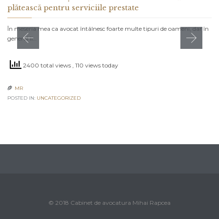
plătească pentru serviciile prestate
În meseria mea ca avocat întâlnesc foarte multe tipuri de oameni, dar în
general îi…
2400 total views
, 110 views today
MR

POSTED IN:
UNCATEGORIZED
© 2018 Cabinet de avocatura Mihai Rapcea