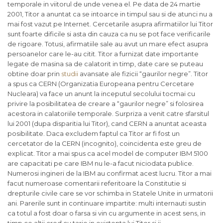
temporale in viitorul de unde venea el. Pe data de 24 martie
2001, Titor a anuntat ca se intoarce in timpul sau si de atunci nu a
mai fost vazut pe Internet. Cercetarile asupra afirmatiilor lui Titor
sunt foarte dificile si asta din cauza ca nu se pot face verificarile
de rigoare. Totusi, afirmatiile sale au avut un mare efect asupra
persoanelor care le-au citit. Titor a furnizat date importante
legate de masina sa de calatorit in timp, date care se puteau
obtine doar prin
studii
avansate ale fizicii “gaurilor negre”. Titor
a spus ca CERN (Organizatia Europeana pentru Cercetare
Nucleara) va face un anunt la inceputul secolului tocmai cu
privire la posibilitatea de creare a “gaurilor negre” si folosirea
acestora in calatoriile temporale. Surpriza a venit catre sfarsitul
lui 2001 (dupa disparitia lui Titor), cand CERN a anuntat aceasta
posibilitate. Daca excludem faptul ca Titor ar fi fost un
cercetator de la CERN (incognito), coincidenta este greu de
explicat. Titor a mai spus ca acel model de computer IBM 5100
are capacitati pe care IBM nu le-a facut niciodata publice.
Numerosi ingineri de la IBM au confirmat acest lucru. Titor a mai
facut numeroase comentarii referitoare la Constitutie si
drepturile civile care se vor schimba in Statele Unite in urmatorii
ani. Parerile sunt in continuare impartite: multi internauti sustin
ca totul a fost doar o farsa si vin cu argumente in acest sens, in