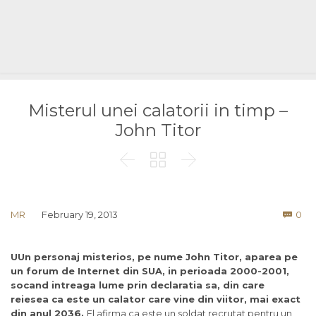
Misterul unei calatorii in timp –
John Titor



Co
MR
February 19, 2013
0

UU
n personaj misterios, pe nume John Titor, aparea pe
un forum de Internet din SUA, in perioada 2000-2001,
socand intreaga lume prin declaratia sa, din care
reiesea ca este un calator care vine din viitor, mai exact
din anul 2036.
El afirma ca este un soldat recrutat pentru un