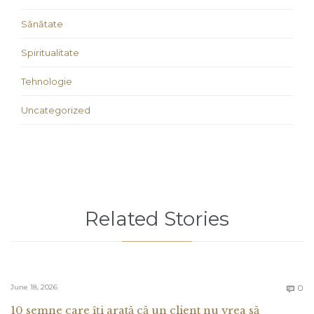
Sănătate
Spiritualitate
Tehnologie
Uncategorized
Related Stories
C
June 18, 2026
0

10 semne care îți arată că un client nu vrea să