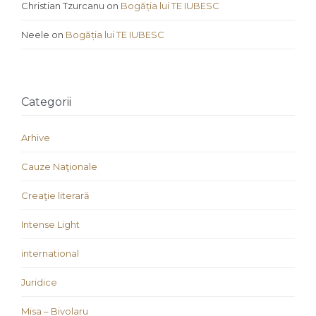
Christian Tzurcanu
on
Bogăția lui TE IUBESC
Neele
on
Bogăția lui TE IUBESC
Categorii
Arhive
Cauze Naţionale
Creaţie literară
Intense Light
international
Juridice
Misa – Bivolaru