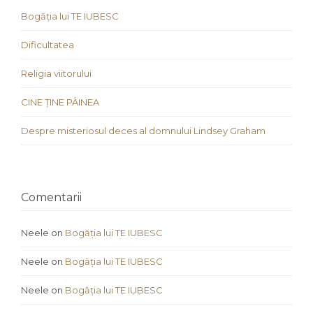
Bogăția lui TE IUBESC
Dificultatea
Religia viitorului
CINE ȚINE PÂINEA
Despre misteriosul deces al domnului Lindsey Graham
Comentarii
Neele
on
Bogăția lui TE IUBESC
Neele
on
Bogăția lui TE IUBESC
Neele
on
Bogăția lui TE IUBESC