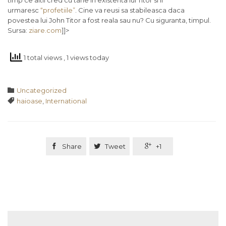
timp ce altii cred cu tarie in existenta lui Titor si ii
urmaresc
“profetiile”
. Cine va reusi sa stabileasca daca
povestea lui John Titor a fost reala sau nu? Cu siguranta, timpul.
Sursa:
ziare.com
]]>
1 total views
, 1 views today
Category

Uncategorized
Tags

haioase
,
International

Share

Tweet

+1