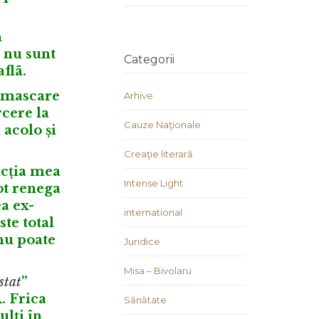
n
 nu sunt
Categorii
flã.
demascare
Arhive
rcere la
Cauze Naţionale
 acolo și
Creaţie literară
ucția mea
Intense Light
ot renega
ea ex-
international
te total
 nu poate
Juridice
Misa – Bivolaru
stat
”
. Frica
Sănătate
ulți în