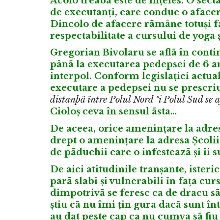
Acolo treaba este de înțeles. O sect
de executanți, care conduc o afacer
Dincolo de afacere rãmâne totuși fa
respectabilitate a cursului de yoga ș
Gregorian Bivolaru se aflã în contin
pânã la executarea pedepsei de 6 an
interpol. Conform legislației actu
executare a pedepsei nu se prescriu
distanþã între Polul Nord ºi Polul Sud se 
Cioloș ceva în sensul ãsta…
De aceea, orice amenințare la adre
drept o amenințare la adresa Școlii 
de pãduchii care o infesteazã și îi s
De aici atitudinile tranșante, isteri
parã slabi și vulnerabili în fața cur
dimpotrivã se feresc ca de dracu s
știu cã nu îmi țin gura dacã sunt în
au dat peste cap ca nu cumva sã fiu