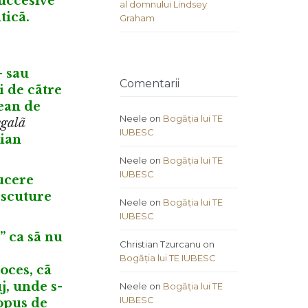
succesive
al domnului Lindsey
ticã.
Graham
– sau
Comentarii
i de cãtre
ean de
Neele
on
Bogăția lui TE
egalã
IUBESC
cian
Neele
on
Bogăția lui TE
IUBESC
ucere
 scuture
Neele
on
Bogăția lui TE
IUBESC
” ca sã nu
Christian Tzurcanu
on
Bogăția lui TE IUBESC
oces, cã
j, unde s-
Neele
on
Bogăția lui TE
IUBESC
ropus de