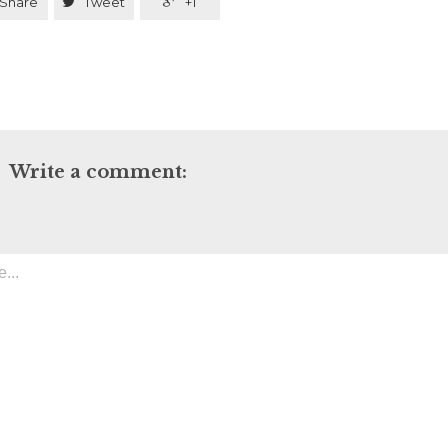
Share

Tweet

+1
Write a comment: