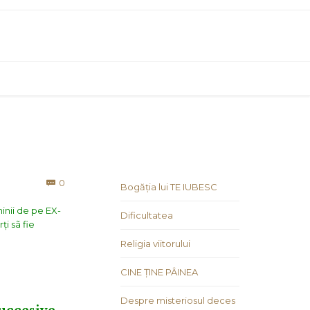
Comments
0

Bogăția lui TE IUBESC
inii de pe EX-
Dificultatea
i sã fie
Religia viitorului
CINE ȚINE PÂINEA
Despre misteriosul deces