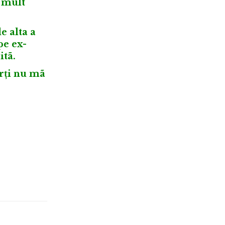
ã mult
e alta a
pe ex-
itã.
ãrți nu mã