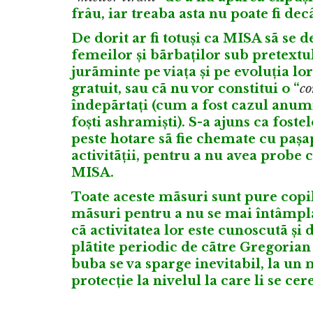
frâu, iar treaba asta nu poate fi d
De dorit ar fi totuși ca MISA sã se d
femeilor și bãrbaților sub pretextu
jurãminte pe viața și pe evoluția l
gratuit, sau cã nu vor constitui o “
co
îndepãrtați (cum a fost cazul anumi
foști ashramiști). S-a ajuns ca fost
peste hotare sã fie chemate cu pașapo
activitãții, pentru a nu avea probe c
MISA.
Toate aceste mãsuri sunt pure copilã
mãsuri pentru a nu se mai întâmpla 
cã activitatea lor este cunoscutã și
plãtite periodic de cãtre Gregoria
buba se va sparge inevitabil, la un
protecție la nivelul la care li se cer