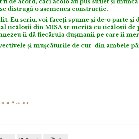
 fi de acord, cãci acolo au pus suflet și munc
 se distrugã o asemenea construcție.
. Eu scriu, voi faceți spume și de-o parte și d
l ticãloșii din MISA se meritã cu ticãloșii de 
ezeu îi dã fiecãruia dușmanii pe care îi mer
invectivele și mușcãturile de cur din ambele p
orian Bivolaru