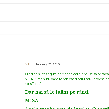
MR
January 31, 2016
Cred cã sunt singura persoanã care a reușit sã se fac
MISA. Nimeni nu pare fericit când scriu sau vorbesc de
satisfãcutã.
Dar hai sã le luãm pe rând.
MISA