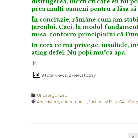
distrugerea, lucru cu care eu nu pot
prea mulți oameni pentru a lãsa sã
În concluzie, rãmâne cum am stabilit
țarcului. Cãci, la modul fundamenta
misa, conform principiului cã Dumn
În ceea ce mã privește, insultele, 
ating defel. Nu poþi muºca apa.
]]>
8 total views
, 2 views today
Category

Uncategorized
Tags

Anti-sistem
,
anticomunist
,
Justitie
,
M.R.
,
MISA - Greg