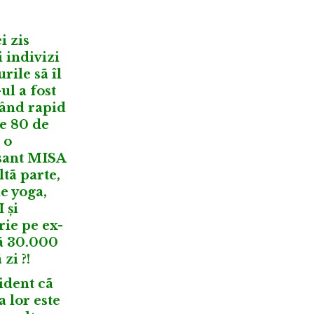
i zis
 indivizi
rile sã îl
ul a fost
nând rapid
te 80 de
 o
rsant MISA
ltã parte,
de yoga,
 și
rie pe ex-
dã 30.000
zi ?!
ident cã
 lor este