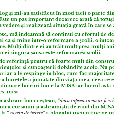
alog și mi-au satisfãcut în mod tacit o parte di
Este un pas important deoarece aratã cã totuși
edere și realizeazã situația gravã în care se a
sc, mã îndeamnã sã continui cu efortul de 
ei ca și mine într-o reformare a școlii, o întoa
e. Mulți dintre ei au trãit mult prea mulți ani
u ei singura șansã este reformarea școlii.
e referințã pentru cã foarte mult din constr
iențelor și cunoașterii dobândite acolo. Nu p
or iar a le respinge în bloc, cum fac majoritat
u buretele a jumãtate din viața mea, ceea ce es
continuare lucruri bune la MISA iar lucrul ãsta
 ex-misa.
n ashram bucureștean, “
dacã rapcea.ro nu ar fi exi
entru cursanții și ashramiștii de rând din MISA
la “
gazeta de perete
” a blogului meu îi ține pe m