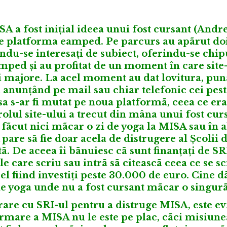
SA a fost inițial ideea unui fost cursant (Andre
pe platforma eamped. Pe parcurs au apãrut doi
ându-se interesați de subiect, oferindu-se chipu
amped și au profitat de un moment în care site-
i majore. La acel moment au dat lovitura, pu
 anunțând pe mail sau chiar telefonic cei pes
 s-ar fi mutat pe noua platformã, ceea ce era
rolul site-ului a trecut din mâna unui fost cu
 fãcut nici mãcar o zi de yoga la MISA sau în a
 pare sã fie doar acela de distrugere al Școlii 
tã. De aceea îi bãnuiesc cã sunt finanțați de SRI
 care scriu sau intrã sã citeascã ceea ce se sc
n el fiind investiți peste 30.000 de euro. Cine 
de yoga unde nu a fost cursant mãcar o singurã 
are cu SRI-ul pentru a distruge MISA, este ev
rmare a MISA nu le este pe plac, cãci misiunea