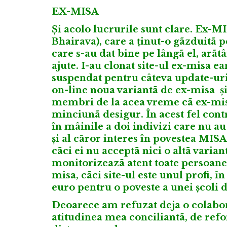
EX-MISA
Și acolo lucrurile sunt clare. Ex-MI
Bhairava), care a ținut-o gãzduitã 
care s-au dat bine pe lângã el, arãt
ajute. I-au clonat site-ul ex-misa e
suspendat pentru câteva update-ur
on-line noua variantã de ex-misa și
membri de la acea vreme cã ex-misa
minciunã desigur. În acest fel cont
în mâinile a doi indivizi care nu au
și al cãror interes în povestea MISA
cãci ei nu acceptã nici o altã varian
monitorizeazã atent toate persoanele
misa, cãci site-ul este unul profi, î
euro pentru o poveste a unei școli 
Deoarece am refuzat deja o colabor
atitudinea mea conciliantã, de refo