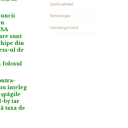
Spiritualitate
muncii
Tehnologie
en
Uncategorized
ISA
care sunt
chipe din
ess-ul de
n folosul
ontra-
nu înțeleg
 șpãgile
-by iar
ã taxa de