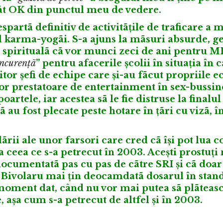
ecât OK din punctul meu de vedere.
espartã definitiv de activitãțile de traficare a 
l karma-yogãi. S-a ajuns la mãsuri absurde, g
or spiritualã cã vor munci zeci de ani pentru M
ncurențã
” pentru afacerile școlii în situația în 
tor șefi de echipe care și-au fãcut propriile e
elor prestatoare de entertainment în sex-bussin
artele, iar acestea sã le fie distruse la finalul
ã au fost plecate peste hotare în țãri cu vizã, î
rii ale unor farsori care cred cã își pot lua c
ceea ce s-a petrecut în 2003. Acești prostuți 
 documentatã pas cu pas de cãtre SRI și cã doar
n Bivolaru mai țin deocamdatã dosarul în stand
 moment dat, când nu vor mai putea sã plãteasc
e, așa cum s-a petrecut de altfel și în 2003.