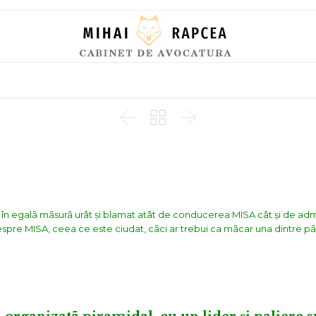
Skip
to
content



ã în egalã mãsurã urât și blamat atât de conducerea MISA cât și de adm
spre MISA, ceea ce este ciudat, cãci ar trebui ca mãcar una dintre pãrț