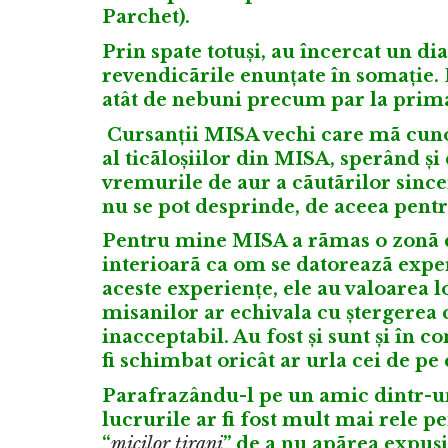
Parchet).
Prin spate totuși, au încercat un di
revendicãrile enunțate în somație. 
atât de nebuni precum par la prima v
Cursanții MISA vechi care mã cuno
al ticãloșiilor din MISA, sperând și 
vremurile de aur a cãutãrilor sincer
nu se pot desprinde, de aceea pentr
Pentru mine MISA a rãmas o zonã d
interioarã ca om se datoreazã exper
aceste experiențe, ele au valoarea l
misanilor ar echivala cu ștergerea c
inacceptabil. Au fost și sunt și în 
fi schimbat oricât ar urla cei de pe
Parafrazându-l pe un amic dintr-u
lucrurile ar fi fost mult mai rele p
“
micilor tirani
” de a nu apãrea expuși 