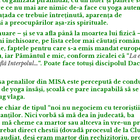
ã organizatã piramidal, cu un lider și paliere 
e ce nu mai are nimic de-a face cu yoga auten
țada ce trebuie întreținutã, aparența de
i a preocupãrilor așa-zis spirituale.
uare – și se va afla pânã la moartea lui fizicã 
i închisoare, pe lista celor mai cãutați român
ale, faptele pentru care s-a emis mandat europ
, iar Pãmântul e mic, conform zicalei cã “
La 
aflã Interpolul…
“. Poate face totuși discipolul Da
sa penalilor din MISA este perceputã de cond
de yoga însãși, școalã ce pare incapabilã sã se
ug vlaga.
ce chiar de tipul “noi nu negociem cu teroriștii
sanților. Nici vorbã sã mã dea în judecatã, ba
ã mã cheme ca martor sau altceva în vre-un pr
trebat direct chestii (dovadã procesul de la Clu
 audiat, deși eram martor din rechizitoriu, p