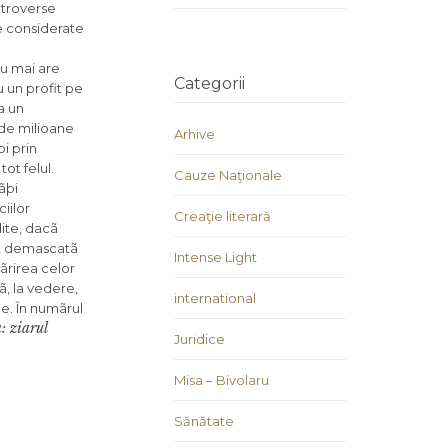
ontroverse
e considerate
u mai are
Categorii
 un profit pe
ca un
 de milioane
Arhive
i prin
ot felul.
Cauze Naţionale
ãþi
iilor
Creaţie literară
dite, dacã
D, demascatã
Intense Light
ãrirea celor
ã, la vedere,
international
e. În numãrul
: ziarul
Juridice
Misa – Bivolaru
Sănătate