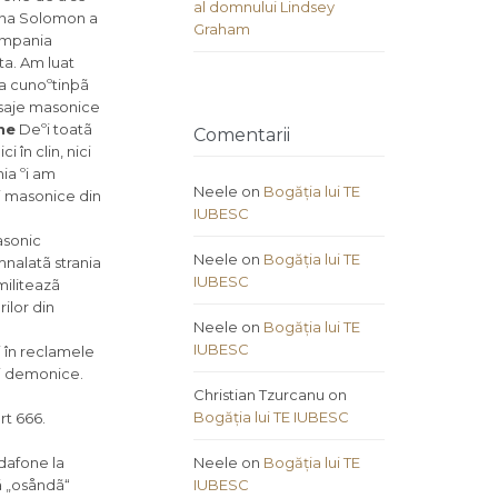
al domnului Lindsey
amna Solomon a
Graham
Compania
ta. Am luat
a cunoºtinþã
mesaje masonice
ne
Deºi toatã
Comentarii
în clin, nici
ia ºi am
Neele
on
Bogăția lui TE
ji masonice din
IUBESC
asonic
Neele
on
Bogăția lui TE
mnalatã strania
IUBESC
militeazã
ilor din
Neele
on
Bogăția lui TE
IUBESC
 în reclamele
ii demonice.
Christian Tzurcanu
on
Bogăția lui TE IUBESC
rt 666.
dafone la
Neele
on
Bogăția lui TE
ã „osåndã“
IUBESC