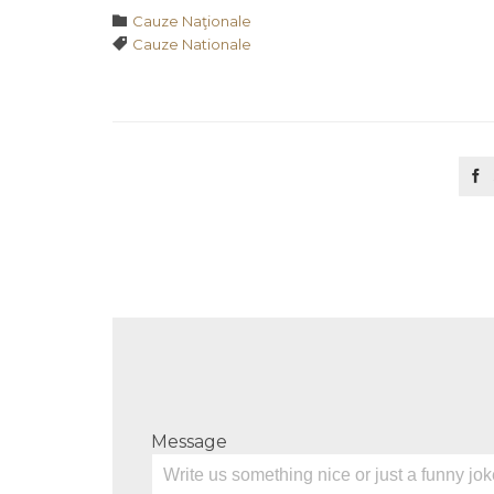
Category

Cauze Naţionale
Tags

Cauze Nationale

Message