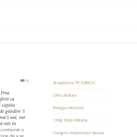
Comments
0

Bogăția lui TE IUBESC
 Prea
Dificultatea
ferit cu
i cãpãta
Religia viitorului
de gândire ºi
reuºi noi, vor
CINE ȚINE PÂINEA
ã este în
 contactat-o
Despre misteriosul deces
fone de a se