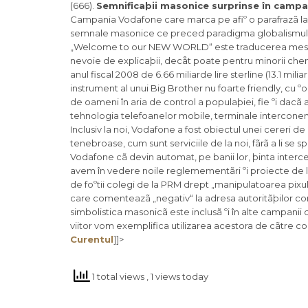
(666).
Semnificaþii masonice surprinse în campa
Campania Vodafone care marca pe afiº o parafrazã l
semnale masonice ce preced paradigma globalismului
„Welcome to our NEW WORLD“ este traducerea mesajul
nevoie de explicaþii, decåt poate pentru minorii che
anul fiscal 2008 de 6.66 miliarde lire sterline (13.1 mili
instrument al unui Big Brother nu foarte friendly, cu 
de oameni în aria de control a populaþiei, fie ºi dacã
tehnologia telefoanelor mobile, terminale interconentate
Inclusiv la noi, Vodafone a fost obiectul unei cereri de
tenebroase, cum sunt serviciile de la noi, fãrã a li se
Vodafone cã devin automat, pe banii lor, þinta interceptãr
avem în vedere noile reglemementãri ºi proiecte de 
de foºtii colegi de la PRM drept „manipulatoarea pixulu
care comenteazã „negativ“ la adresa autoritãþilor coru
simbolistica masonicã este inclusã ºi în alte campan
viitor vom exemplifica utilizarea acestora de cãtre
Curentul
]]>
1 total views
, 1 views today