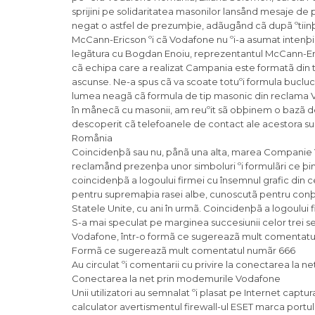
sprijini pe solidaritatea masonilor lansånd mesaje d
negat o astfel de prezumþie, adãugånd cã dupã ºtiin
McCann-Ericson ºi cã Vodafone nu ºi-a asumat intenþia
legãtura cu Bogdan Enoiu, reprezentantul McCann-Er
cã echipa care a realizat Campania este formatã din tin
ascunse. Ne-a spus cã va scoate totuºi formula bucluc
lumea neagã cã formula de tip masonic din reclama Vod
în månecã cu masonii, am reuºit sã obþinem o bazã de 
descoperit cã telefoanele de contact ale acestora sunt
Romånia
Coincidenþã sau nu, pånã una alta, marea Companie Voda
reclamånd prezenþa unor simboluri ºi formulãri ce þin
coincidenþã a logoului firmei cu însemnul grafic din c
pentru supremaþia rasei albe, cunoscutã pentru conþinut
Statele Unite, cu ani în urmã. Coincidenþã a logoului 
S-a mai speculat pe marginea succesiunii celor trei 
Vodafone, într-o formã ce sugereazã mult comentatul
Formã ce sugereazã mult comentatul numãr 666
Au circulat ºi comentarii cu privire la conectarea la
Conectarea la net prin modemurile Vodafone
Unii utilizatori au semnalat ºi plasat pe Internet ca
calculator avertismentul firewall-ul ESET marca portu