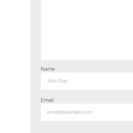
Name
Email