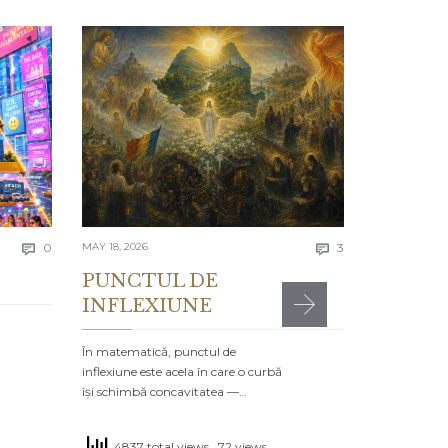
APRIL 13, 2026
Lecția 
Se spune că e
greșelile alto
timpul…
4413 to
Comments
Comments
today
0
MAY 18, 2026
3


PUNCTUL DE
INFLEXIUNE
MR

POSTED IN:
CA
În matematică, punctul de
inflexiune este acela în care o curbă
își schimbă concavitatea —…
4837 total views
, 72 views