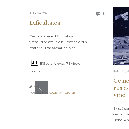
Comments
JULY 24, 2026
8

Dificultatea
Cea mai mare dificultate a
vremurilor actuale nu este de ordin
material. Paradoxal, de bine…
1136 total views
, 76 views
today
JUNE 21, 2
Ce ne
rus d
MR

POSTED IN:
CAUZE NAŢIONALE
vine
Există oa
desprinsă
Bond. An