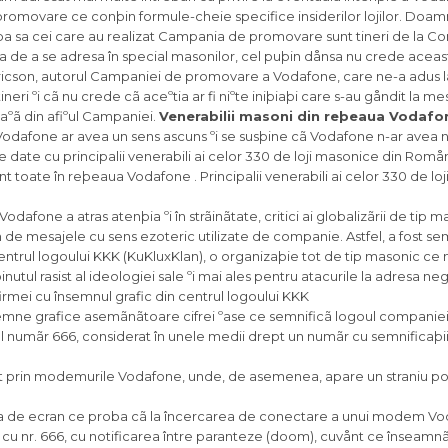
e promovare ce conþin formule-cheie specifice insiderilor lojilor. Do
þa sa cei care au realizat Campania de promovare sunt tineri de la 
 de a se adresa în special masonilor, cel puþin dånsa nu crede aceas
icson, autorul Campaniei de promovare a Vodafone, care ne-a adus l
eri ºi cã nu crede cã aceºtia ar fi niºte iniþiaþi care s-au gåndit la 
aºã din afiºul Campaniei.
Venerabilii masoni din reþeaua Vodafo
afone ar avea un sens ascuns ºi se susþine cã Vodafone n-ar avea nici 
date cu principalii venerabili ai celor 330 de loji masonice din Romån
 toate în reþeaua Vodafone . Principalii venerabili ai celor 330 de lo
fone a atras atenþia ºi în strãinãtate, critici ai globalizãrii de tip m
 de mesajele cu sens ezoteric utilizate de companie. Astfel, a fost se
entrul logoului KKK (KuKluxKlan), o organizaþie tot de tip masonic ce 
ul rasist al ideologiei sale ºi mai ales pentru atacurile la adresa negr
firmei cu însemnul grafic din centrul logoului KKK
semne grafice asemãnãtoare cifrei ºase ce semnificã logoul companiei
 numãr 666, considerat în unele medii drept un numãr cu semnificaþ
 net prin modemurile Vodafone, unde, de asemenea, apare un straniu po
ptura de ecran ce proba cã la încercarea de conectare a unui modem Vo
l cu nr. 666, cu notificarea între paranteze (doom), cuvånt ce înseamn