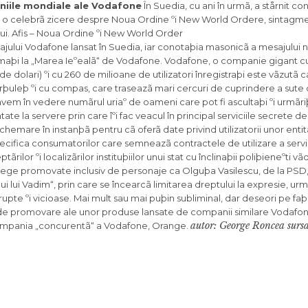
niile mondiale ale Vodafone
În Suedia, cu ani în urmã, a stårnit c
a o celebrã zicere despre Noua Ordine ºi New World Ordere, sintagm
. Afis – Noua Ordine ºi New World Order
ui Vodafone lansat în Suedia, iar conotaþia masonicã a mesajului n
maþi la „Marea Ieºealã“ de Vodafone. Vodafone, o companie gigant cu
arde dolari) ºi cu 260 de milioane de utilizatori înregistraþi este vãzutã 
ºorþuleþ ºi cu compas, care traseazã mari cercuri de cuprindere a sute
 avem în vedere numãrul uriaº de oameni care pot fi ascultaþi ºi urmãriþ
 la servere prin care îºi fac veacul în principal serviciile secrete de t
 chemare în instanþã pentru cã oferã date privind utilizatorii unor entit
 specifica consumatorilor care semneazã contractele de utilizare a servic
ilor ºi localizãrilor instituþiilor unui stat cu înclinaþii poliþieneºti vã
lege promovate inclusiv de personaje ca Olguþa Vasilescu, de la PS
i lui Vadim“, prin care se încearcã limitarea dreptului la expresie, urm
pte ºi vicioase. Mai mult sau mai puþin subliminal, dar deseori pe faþ
ii de promovare ale unor produse lansate de companii similare Vodafon
autor: George Roncea sursa
 compania „concurentã“ a Vodafone, Orange.