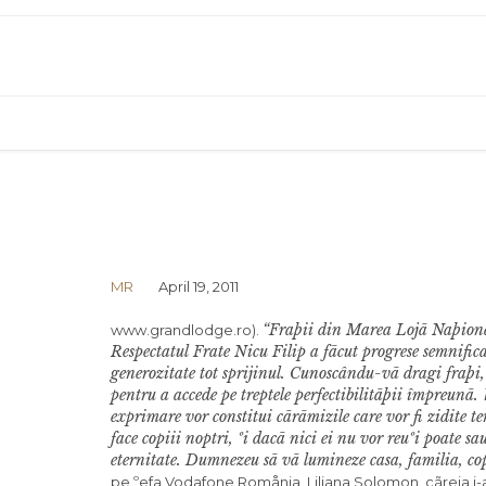
MR
April 19, 2011
“Fraþii din Marea Lojã Naþiona
www.grandlodge.ro).
Respectatul Frate Nicu Filip a fãcut progrese semnifica
generozitate tot sprijinul. Cunoscându-vã dragi fraþi,
pentru a accede pe treptele perfectibilitãþii împreunã
exprimare vor constitui cãrãmizile care vor fi zidite te
face copiii noptri, ºi dacã nici ei nu vor reuºi poate sa
eternitate. Dumnezeu sã vã lumineze casa, familia, cop
pe ºefa Vodafone Romånia, Liliana Solomon, cãreia i-a