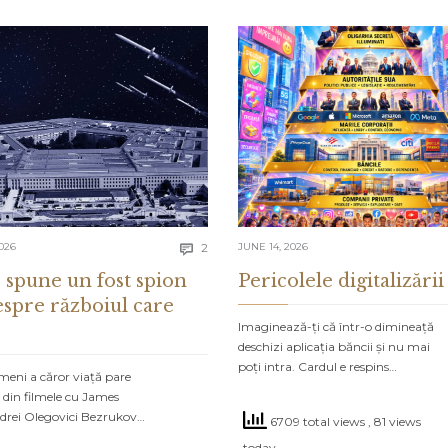
Comments
026
2
JUNE 14, 2026

 spune un fost spion
Pericolele digitalizării
espre războiul care
Imaginează-ți că într-o dimineață
deschizi aplicația băncii și nu mai
poți intra. Cardul e respins…
meni a căror viață pare
 din filmele cu James
drei Olegovici Bezrukov…
6709 total views
, 81 views
today