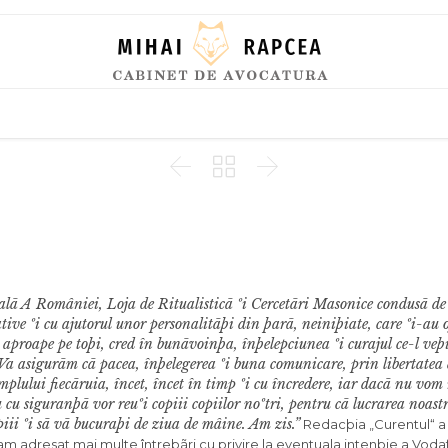
Skip
to
content



lã A României, Loja de Ritualisticã ºi Cercetãri Masonice condusã de
tive ºi cu ajutorul unor personalitãþi din þarã, neiniþiate, care ºi-au o
 aproape pe toþi, cred în bunãvoinþa, înþelepciunea ºi curajul ce-l veþ
. Va asigurãm cã pacea, înþelegerea ºi buna comunicare, prin libertatea 
mplului fiecãruia, încet, încet în timp ºi cu încredere, iar dacã nu vom 
u cu siguranþã vor reuºi copiii copiilor noºtri, pentru cã lucrarea noastr
iii ºi sã vã bucuraþi de ziua de mâine. Am zis.”
Redacþia „Curentul“ a
m adresat mai multe întrebãri cu privire la eventuala intenþie a Voda