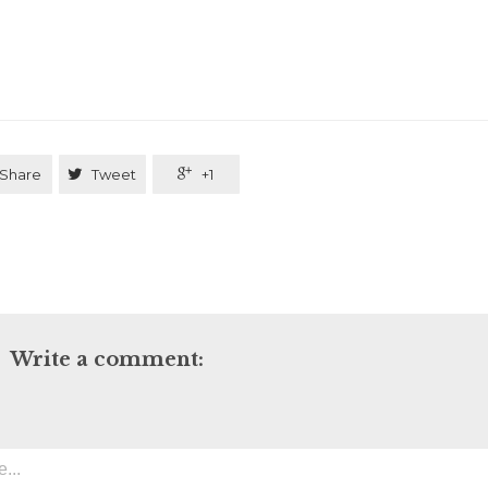
Share

Tweet

+1
Write a comment: