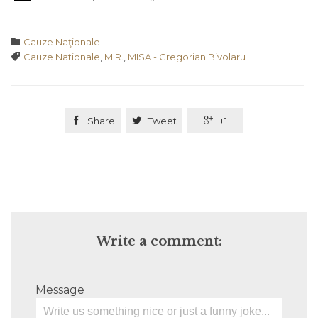
Category

Cauze Naţionale
Tags

Cauze Nationale
,
M.R.
,
MISA - Gregorian Bivolaru

Share

Tweet

+1
Write a comment:
Message