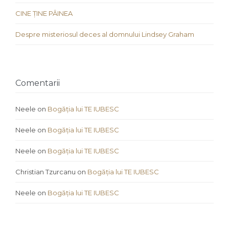
CINE ȚINE PÂINEA
Despre misteriosul deces al domnului Lindsey Graham
Comentarii
Neele
on
Bogăția lui TE IUBESC
Neele
on
Bogăția lui TE IUBESC
Neele
on
Bogăția lui TE IUBESC
Christian Tzurcanu
on
Bogăția lui TE IUBESC
Neele
on
Bogăția lui TE IUBESC