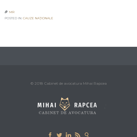
MR

POSTED IN:
CAUZE NAŢIONALE
© 2018 Cabinet de avocatura Mihai Rapcea




