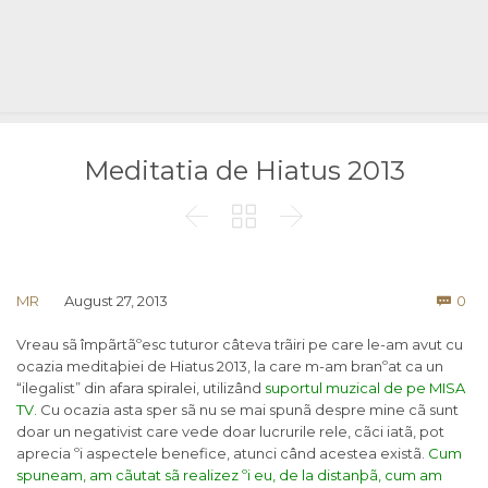
Meditatia de Hiatus 2013



Co
MR
August 27, 2013
0

Vreau sã împãrtãºesc tuturor câteva trãiri pe care le-am avut cu
ocazia meditaþiei de Hiatus 2013, la care m-am branºat ca un
“ilegalist” din afara spiralei, utilizând
suportul muzical de pe MISA
TV.
Cu ocazia asta sper sã nu se mai spunã despre mine cã sunt
doar un negativist care vede doar lucrurile rele, cãci iatã, pot
aprecia ºi aspectele benefice, atunci când acestea existã.
Cum
spuneam, am cãutat sã realizez ºi eu, de la distanþã, cum am