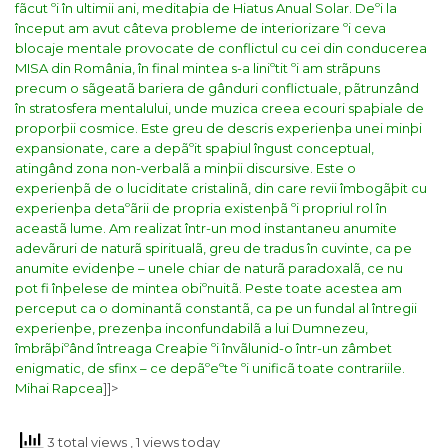
fãcut ºi în ultimii ani, meditaþia de Hiatus Anual Solar. Deºi la
început am avut câteva probleme de interiorizare ºi ceva
blocaje mentale provocate de conflictul cu cei din conducerea
MISA din România, în final mintea s-a liniºtit ºi am strãpuns
precum o sãgeatã bariera de gânduri conflictuale, pãtrunzând
în stratosfera mentalului, unde muzica creea ecouri spaþiale de
proporþii cosmice.
Este greu de descris experienþa unei minþi
expansionate, care a depãºit spaþiul îngust conceptual,
atingând zona non-verbalã a minþii discursive. Este o
experienþã de o luciditate cristalinã, din care revii îmbogãþit cu
experienþa detaºãrii de propria existenþã ºi propriul rol în
aceastã lume.
Am realizat într-un mod instantaneu anumite
adevãruri de naturã spiritualã, greu de tradus în cuvinte, ca pe
anumite evidenþe – unele chiar de naturã paradoxalã, ce nu
pot fi înþelese de mintea obiºnuitã. Peste toate acestea am
perceput ca o dominantã constantã, ca pe un fundal al întregii
experienþe, prezenþa inconfundabilã a lui Dumnezeu,
îmbrãþiºând întreaga Creaþie ºi învãlunid-o într-un zâmbet
enigmatic, de sfinx – ce depãºeºte ºi unificã toate contrariile.
Mihai Rapcea
]]>
3 total views
, 1 views today