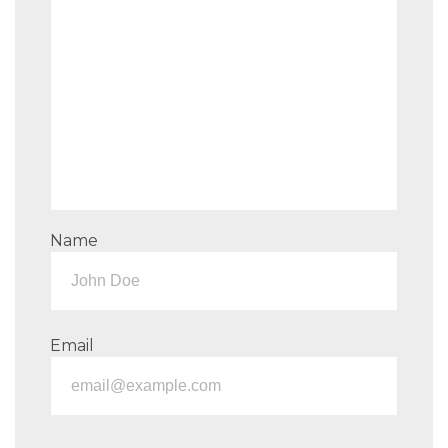
Name
Email