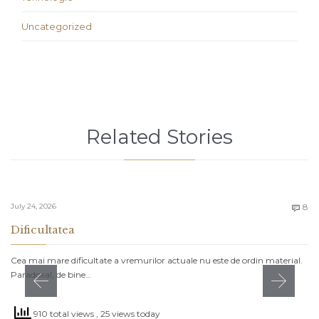
Uncategorized
Related Stories
C
July 24, 2026
8

Dificultatea
Cea mai mare dificultate a vremurilor actuale nu este de ordin material.
Paradoxal, de bine…
910 total views
, 25 views today