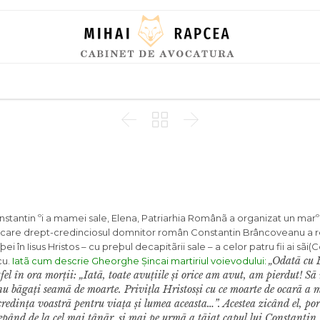
Skip
to
content



i Constantin ºi a mamei sale, Elena, Patriarhia Românã a organizat un mar
n care drept-credinciosul domnitor român Constantin Brâncoveanu a r
în Iisus Hristos – cu preþul decapitãrii sale – a celor patru fii ai sãi(
„Odatã cu 
cu.
Iatã cum descrie
Gheorghe Șincai
martiriul voievodului:
stfel în ora mor
ț
ii: „Iatã, toate avu
ț
iile
ș
i orice am avut, am pierdut! Sã
 nu bãga
ț
i seamã de moarte. Privi
ț
la Hristos
ș
i cu ce moarte de ocarã a 
credin
ț
a voastrã pentru via
ț
a
ș
i lumea aceasta…”. Acestea zicând el, po
ncepând de la cel mai tânãr,
ș
i mai pe urmã a tãiat capul lui Constanti