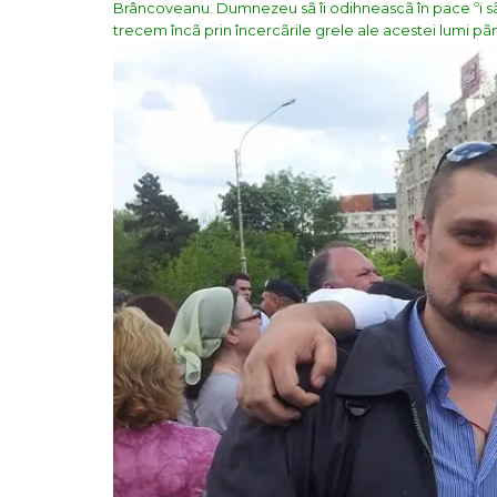
Brâncoveanu. Dumnezeu sã îi odihneascã în pace ºi sã 
trecem încã prin încercãrile grele ale acestei lumi p