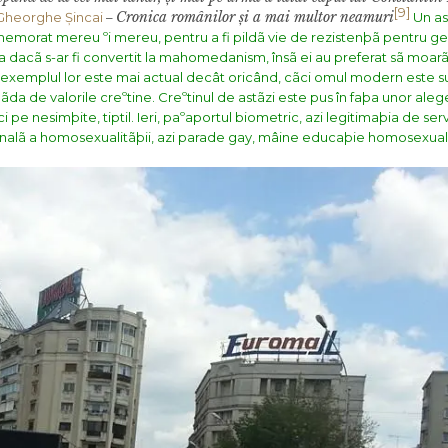
[9]
Cronica românilor
ș
i a mai multor neamuri
Gheorghe Șincai
–
Un as
memorat mereu ºi mereu, pentru a fi pildã vie de rezistenþã pentru ge
aþa dacã s-ar fi convertit la mahomedanism, însã ei au preferat sã moarã
, exemplul lor este mai actual decât oricând, cãci omul modern este 
ãda de valorile creºtine. Creºtinul de astãzi este pus în faþa unor alege
i pe nesimþite, tiptil. Ieri, paºaportul biometric, azi legitimaþia de serv
penalã a homosexualitãþii, azi parade gay, mâine educaþie homosexualã 