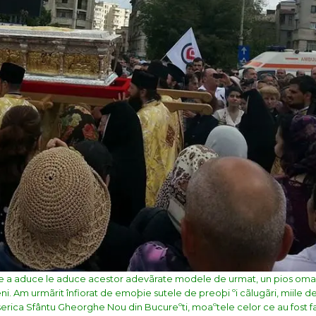
de a aduce le aduce acestor adevãrate modele de urmat, un pios oma
eni. Am urmãrit înfiorat de emoþie sutele de preoþi ºi cãlugãri, miile d
erica Sfântu Gheorghe Nou din Bucureºti, moaºtele celor ce au fost f