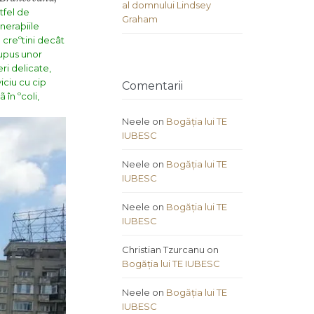
al domnului Lindsey
tfel de
Graham
neraþiile
 creºtini decât
supus unor
ri delicate,
iciu cu cip
Comentarii
în ºcoli,
Neele
on
Bogăția lui TE
IUBESC
Neele
on
Bogăția lui TE
IUBESC
Neele
on
Bogăția lui TE
IUBESC
Christian Tzurcanu
on
Bogăția lui TE IUBESC
Neele
on
Bogăția lui TE
IUBESC