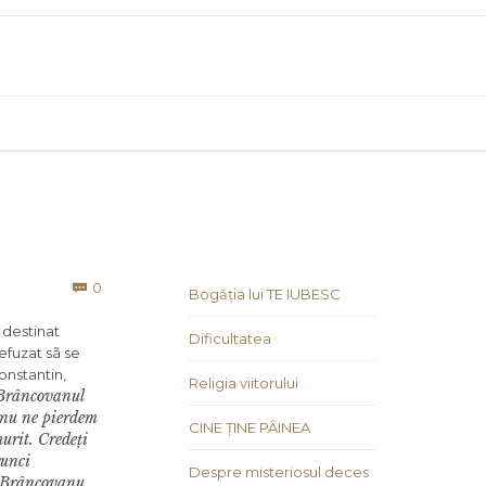
Comments
0

Bogăția lui TE IUBESC
º destinat
Dificultatea
efuzat sã se
Constantin,
Religia viitorului
Brâncovanul
 nu ne pierdem
CINE ȚINE PÂINEA
murit. Crede
ț
i
runci
Despre misteriosul deces
n Brâncovanu,