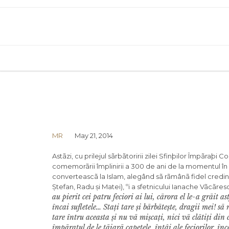
MR
May 21, 2014
Astãzi, cu prilejul sãrbãtoririi zilei Sfinþilor Împãraþ
comemorãrii împlinirii a 300 de ani de la momentul î
converteascã la Islam, alegând sã rãmânã fidel credinþei 
Ștefan, Radu și Matei), ºi a sfetnicului Ianache Vãcãres
au pierit cei patru feciori ai lui, cãrora el le-a grãit a
încai sufletele… Sta
ț
i tare
ș
i bãrbãte
ș
te, dragii mei! sã
tare întru aceasta
ș
i nu vã mi
ș
ca
ț
i, nici vã clãti
ț
i din 
împãratul de le tãiarã capetele, întâi ale feciorilor, î