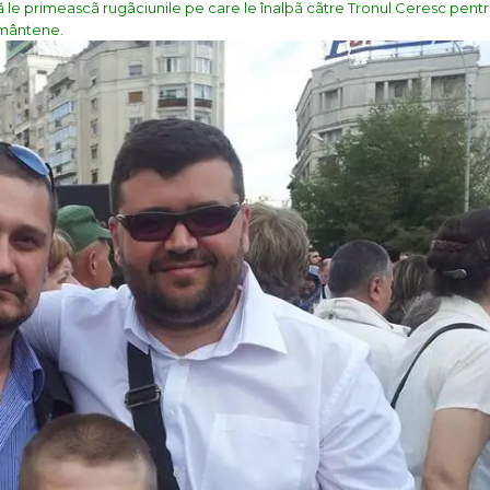
le primeascã rugãciunile pe care le înalþã cãtre Tronul Ceresc pentru
ãmântene.