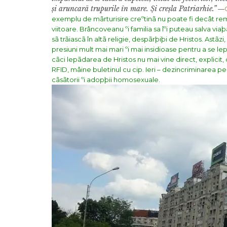
ș
i aruncarã trupurile în mare.
Ș
i cre
ș
la Patriarhie.”
—
exemplu de mãrturisire creºtinã nu poate fi decât re
viitoare. Brâncoveanu ºi familia sa îºi puteau salva vi
sã trãiascã în altã religie, despãrþiþi de Hristos.
Astãzi
presiuni mult mai mari ºi mai insidioase pentru a se lep
cãci lepãdarea de Hristos nu mai vine direct, explicit, c
RFID, mâine buletinul cu cip. Ieri – dezincriminarea 
cãsãtorii ºi adopþii homosexuale.