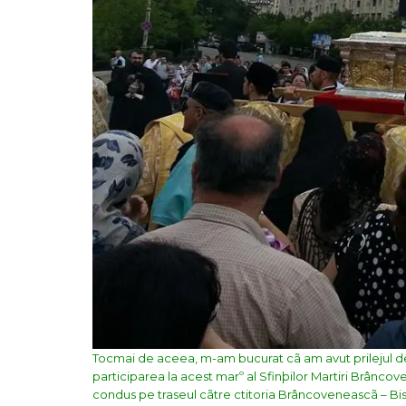
Tocmai de aceea, m-am bucurat cã am avut prilejul 
participarea la acest marº al Sfinþilor Martiri Brâncov
condus pe traseul cãtre ctitoria Brâncoveneascã – Bis