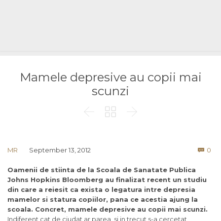
Mamele depresive au copii mai
scunzi



Co
MR
September 13, 2012
0

Oamenii de stiinta de la Scoala de Sanatate Publica
Johns Hopkins Bloomberg au finalizat recent un studiu
din care a reiesit ca exista o legatura intre depresia
mamelor si statura copiilor, pana ce acestia ajung la
scoala. Concret, mamele depresive au copii mai scunzi.
Indiferent cat de ciudat ar parea, si in trecut s-a cercetat