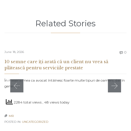
Related Stories
C
June 18, 2026
0

10 semne care îți arată că un client nu vrea să
plătească pentru serviciile prestate
În meseria mea ca avocat întâlnesc foarte multe tipuri de oameni, dar în
general îi…
2284 total views
, 48 views today
MR

POSTED IN:
UNCATEGORIZED