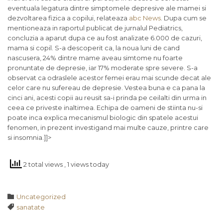
eventuala legatura dintre simptomele depresive ale mamei si
dezvoltarea fizica a copilui, relateaza
abc News
. Dupa cum se
mentioneaza in raportul publicat de jurnalul Pediatrics,
concluzia a aparut dupa ce au fost analizate 6.000 de cazuri,
mama si copil. S-a descoperit ca, la noua luni de cand
nascusera, 24% dintre mame aveau simtome nu foarte
pronuntate de depresie, iar 17% moderate spre severe. S-a
observat ca odraslele acestor femei erau mai scunde decat ale
celor care nu sufereau de depresie. Vestea buna e ca pana la
cinci ani, acesti copii au reusit sa-i prinda pe ceilalti din urma in
ceea ce priveste inaltimea. Echipa de oameni de stiinta nu-si
poate inca explica mecanismul biologic din spatele acestui
fenomen, in prezent investigand mai multe cauze, printre care
si insomnia.]]>
2 total views
, 1 views today
Category

Uncategorized
Tags

sanatate