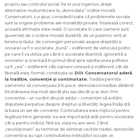
propriu sau controlul social, fie el unul ingenios, drept
alternative mulțumitoare la „demodata” ordine moralã.
Conservatorii, s-a spus, considerã toate cã problemele sociale
sunt la origine probleme ale moralitãții private. Înțeleasã corect,
aceastã afirmație este realã. O societate în care oamenii sunt
guvernați de o ordine moralã durabilã, de un puternic simț al
binelui și rãului, de convingeri personale asupra dreptãții și
onoarei va fi o societate „bunã” – indiferent de vehiculul politic
pe care îl va utiliza; pe când o societate libertinã, ignorantã a
normelor și orientatã în primul rând spre satisfacerea poftelor
va fi „rea” – indiferent câți oameni voteazã și indiferent cât de
liberalã este, formal, constituția sa.
DOI
.
Conservatorul aderã
la tradiție, convenție și continuitate.
Tradiția permite
oamenilor sã conviețuiascã în pace; demolatorii tradției dãrâmã
întotdeauna mai mult decât știu sau decât și-ar dori. Prin
convenție – un cuvânt abuzat astãzi – consimțim sã evitãm
disputele perpetue despre drepturi și libertãți: legea însãși stã
la baza un set de convenții. Continuitatea este mijlocul pentru
legãtura între generații; ea are importanțã atât pentru societate
cât și pentru indivizi; fãrã ea, viața nu are sens. Când
„revoluționarii” au terminat de eliminat vechile tradiții, derizoriile
convenții și au rupt continuitatea instituțiilor sociale, ei