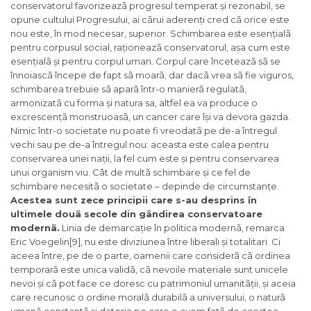
conservatorul favorizeazã progresul temperat și rezonabil, se
opune cultului Progresului, ai cãrui aderenți cred cã orice este
nou este, în mod necesar, superior. Schimbarea este esențialã
pentru corpusul social, raționeazã conservatorul, așa cum este
esențialã și pentru corpul uman. Corpul care înceteazã sã se
înnoiascã începe de fapt sã moarã; dar dacã vrea sã fie viguros,
schimbarea trebuie sã aparã într-o manierã regulatã,
armonizatã cu forma și natura sa, altfel ea va produce o
excrescențã monstruoasã, un cancer care își va devora gazda.
Nimic într-o societate nu poate fi vreodatã pe de-a întregul
vechi sau pe de-a întregul nou: aceasta este calea pentru
conservarea unei nații, la fel cum este și pentru conservarea
unui organism viu. Cât de multã schimbare și ce fel de
schimbare necesitã o societate – depinde de circumstanțe.
Acestea sunt zece principii care s-au desprins în
ultimele douã secole din gândirea conservatoare
modernã.
Linia de demarcație în politica modernã, remarca
Eric Voegelin[9], nu este diviziunea între liberali și totalitari. Ci
aceea între, pe de o parte, oamenii care considerã cã ordinea
temporarã este unica validã, cã nevoile materiale sunt unicele
nevoi și cã pot face ce doresc cu patrimoniul umanitãții, și aceia
care recunosc o ordine moralã durabilã a universului, o naturã