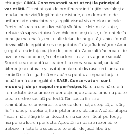
chirurgie.
CINCI.
Conservatorii sunt atenți la principiul
varietãții.
Ei sunt atașați de proliferarea instituțiilor sociale și a
modurilor de viațã legitimate de istorie, ca o deosebire de
uniformitatea nivelatoare și egalitarismul sistemelor radicale.
Pentru pãstrarea unei diversitãți sãnãtoase într-o civilizație,
trebuie sã supraviețuiascã vechile ordine și clase, diferențele în
condiția materialã și multe alte feluri de inegalitãți. Unica formã
dezirabilã de egalitate este egalitatea în fața Judecãții de Apoi
și egalitatea în fața curților de judecatã. Orice altã încercare de
nivelare va conduce, în cel mai fericit caz, la stagnare socialã.
Societatea necesitã un leadership onest și capabil, iar dacã
diferențele naturale și instituționale sunt distruse, un tiran sau o
sordidã clicã oligarhicã vor apãrea pentru a impune forțat o
nouã formã de inegalitate.
ȘASE.
Conservatorii sunt
moderați de principiul imperfecției.
Natura umanã suferã
iremediabil de anumite imperfecțiuni; de aceea omul nu poate
crea o ordine socialã perfectã. Din cauza firii sale
schimbãtoare, omenirea, sub orice dominație utopicã, ar sfârși
fie în haos și rebeliune, fie în plafonare și blazare. A cãuta utopia
înseamnã a sfârși într-un dezastru: nu suntem fãcuți perfecți și
nici pentru lucruri perfecte. Așteptãrile noastre rezonabile
trebuie limitate la o societate tolerabil de justã, liberã și