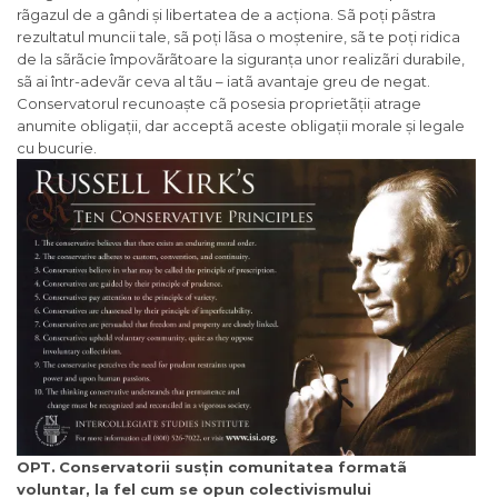
rãgazul de a gândi și libertatea de a acționa. Sã poți pãstra
rezultatul muncii tale, sã poți lãsa o moștenire, sã te poți ridica
de la sãrãcie împovãrãtoare la siguranța unor realizãri durabile,
sã ai într-adevãr ceva
al tãu
– iatã avantaje greu de negat.
Conservatorul recunoaște cã posesia proprietãții atrage
anumite obligații, dar acceptã aceste obligații morale și legale
cu bucurie.
OPT.
Conservatorii susțin comunitatea formatã
voluntar, la fel cum se opun colectivismului