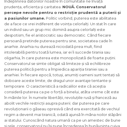
îndeplinirea datoriilor noastre în comunitate ne învațã
prudența, eficiența și caritatea.
NOUÃ.
Conservatorul
percepe nevoile pentru o restricție prudentã a puterii și
a pasiunilor umane.
Politic vorbind, puterea este abilitatea
de a face ce vrei indiferent de voința celorlalți. Un stat în care
un individ sau un grup mic dominã asupra celorlalți este
despotism, fie el aristocratic sau democratic. Când fiecare
persoanã pretinde puterea pentru sine, societatea cade în
anarhie. Anarhia nu dureazã niciodatã prea mult, fiind
intolerabilã pentru toatã lumea, iar ei îi succede tirania sau
oligarhia, în care puterea este monopolizatã de foarte puțini.
Conservatorul se simte obligat sã limiteze și sã echilibreze
puterea politicã pentru a împiedica apariția tiraniei sau a
anarhiei. În fiecare epocã, totuși, anumiți oameni sunt tentați sã
doboare aceste limite, de dragul unor avantaje tentante și
temporare. O caracteristicã a radicalilor este cã aceștia
considerã puterea ca pe o forțã a binelui, atâta vreme cât este
în mâinile lor. În numele libertãții, revoluțiile rusã și francezã au
abolit vechile restricții asupra puterii; dar puterea pe care
revoluționarii o gãseau opresivã când era exercitatã de vechiul
regim a devenit mai tiranicã, odatã ajunsã în mâna noilor stãpâni
ai statului. Cunoscând natura umanã ca pe un amestec de bune
și rele, conservatorul nu își pune încrederea în bunãvoința cuiva.