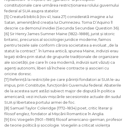
constituționale care urmãrea restricționarea rolului guvernului
federal al SUA asupra statelor.
[5] Creaturã biblicã (Iov 41, Isaia 27) consideratã imagine a lui
Satan, amenințând creația lui Dumnezeu. Toma D’Aquino îl
descrie ca demonul invidiei (
Secunda Secundae Question 36
).
[6] Sir Henry James Sumner Maine (1822–1888), jurist și istoric
britanic, precursos al sociologiei juridice moderne, faimos
pentru tezele sale conform cãrora societatea a evoluat „de la
statut la contract”. În lumea anticã, spunea Maine, indivizii erau
legați strâns prin statut de grupurile tradiționale de organizare
ale societãții, pe care în cea modernã, indivizii sunt vãzuți ca
agenți autonomi, liberi sã încheie contracte și asocieri cu
oricine doresc.
[7] Referințã la restricțiile pe care pãrinții fondatori ai SUA le-au
impus, prin Constituție, funcționãrii Guvernului federal. Abaterile
de la acestea sunt astãzi subiect major de disputã în politica
americanã; vezi inclusiv mișcãrile secesioniste actuale din sudul
SUA și libertatea portului armei de foc.
[8] Samuel Taylor Coleridge (1772–1834) poet, critic literar și
filosof englez, fondator al Mișcãrii Romantice în Anglia.
[9] Eric Voegelin (1901 –1985) filosof americano-german, profesor
de teorie politicã și socologie. Voegelin a criticat violența