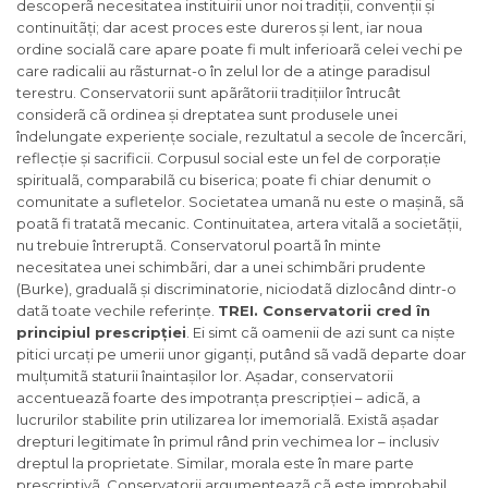
descoperã necesitatea instituirii unor noi tradiții, convenții și
continuitãți; dar acest proces este dureros și lent, iar noua
ordine socialã care apare poate fi mult inferioarã celei vechi pe
care radicalii au rãsturnat-o în zelul lor de a atinge paradisul
terestru. Conservatorii sunt apãrãtorii tradițiilor întrucât
considerã cã ordinea și dreptatea sunt produsele unei
îndelungate experiențe sociale, rezultatul a secole de încercãri,
reflecție și sacrificii. Corpusul social este un fel de corporație
spiritualã, comparabilã cu biserica; poate fi chiar denumit o
comunitate a sufletelor. Societatea umanã nu este o mașinã, sã
poatã fi tratatã mecanic. Continuitatea, artera vitalã a societãții,
nu trebuie întreruptã. Conservatorul poartã în minte
necesitatea unei schimbãri, dar a unei schimbãri prudente
(Burke), gradualã și discriminatorie, niciodatã dizlocând dintr-o
datã toate vechile referințe.
TREI.
Conservatorii
cred în
principiul prescripției
. Ei simt cã oamenii de azi sunt ca niște
pitici urcați pe umerii unor giganți, putând sã vadã departe doar
mulțumitã staturii înaintașilor lor. Așadar, conservatorii
accentueazã foarte des impotranța
prescripției –
adicã, a
lucrurilor stabilite prin utilizarea lor imemorialã. Existã așadar
drepturi legitimate în primul rând prin vechimea lor – inclusiv
dreptul la proprietate. Similar, morala este în mare parte
prescriptivã. Conservatorii argumenteazã cã este improbabil