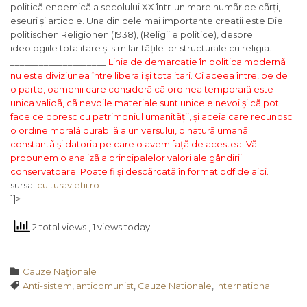
politicã endemicã a secolului XX într-un mare numãr de cãrți,
eseuri și articole. Una din cele mai importante creații este
Die
politischen Religionen
(1938), (Religiile politice), despre
ideologiile totalitare și similaritãțile lor structurale cu religia.
____________________
Linia de demarcație în politica modernã
nu este diviziunea între liberali și totalitari. Ci aceea între, pe de
o parte, oamenii care considerã cã ordinea temporarã este
unica validã, cã nevoile materiale sunt unicele nevoi și cã pot
face ce doresc cu patrimoniul umanitãții, și aceia care recunosc
o ordine moralã durabilã a universului, o naturã umanã
constantã și datoria pe care o avem fațã de acestea. Vã
propunem o analizã a principalelor valori ale gândirii
conservatoare. Poate fi și descãrcatã
în format pdf de aici
.
sursa:
culturavietii.ro
]]>
2 total views
, 1 views today
Category

Cauze Naţionale
Tags

Anti-sistem
,
anticomunist
,
Cauze Nationale
,
International