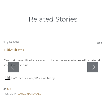
Related Stories
C
July 24, 2026
8

Dificultatea
Cea mai mare dificultate a vremurilor actuale nu este de ordin material.
Paradoxal, de bine…
1372 total views
, 28 views today
MR

POSTED IN:
CAUZE NAŢIONALE