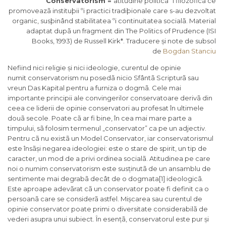
Conservatorism =
atitudine politicã ºi filozoficã ce
promoveazã instituþii ºi practici tradiþionale care s-au dezvoltat
organic, susþinând stabilitatea ºi continuitatea socialã. Material
adaptat dupã un fragment din
The Politics of Prudence
(ISI
Books, 1993) de Russell Kirk*. Traducere și note de subsol
de
Bogdan Stanciu
Nefiind nici religie și nici ideologie, curentul de opinie
numit
conservatorism
nu posedã nicio Sfântã Scripturã sau
vreun
Das Kapital
pentru a furniza o dogmã. Cele mai
importante principii ale convingerilor conservatoare derivã din
ceea ce liderii de opinie conservatori au profesat în ultimele
douã secole. Poate cã ar fi bine, în cea mai mare parte a
timpului, sã folosim termenul „conservator” ca pe un adjectiv.
Pentru cã nu existã un Model Conservator, iar conservatorismul
este însãși negarea ideologiei: este o stare de spirit, un tip de
caracter, un mod de a privi ordinea socialã. Atitudinea pe care
noi o numim conservatorism este susținutã de un ansamblu de
sentimente mai degrabã decât de o
dogmata
[1] ideologicã.
Este aproape adevãrat cã un conservator poate fi definit ca o
persoanã care se considerã astfel. Mișcarea sau curentul de
opinie conservator poate primi o diversitate considerabilã de
vederi asupra unui subiect. În esențã, conservatorul este pur și