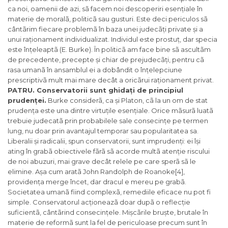
ca noi, oamenii de azi, sã facem noi descoperiri esențiale în
materie de moralã, politicã sau gusturi. Este deci periculos sã
cântãrim fiecare problemã în baza unei judecãți private și a
unui raționament individualizat. Individul este prostuț, dar specia
este înțeleaptã (E. Burke). În politicã am face bine sã ascultãm
de precedente, precepte și chiar de prejudecãți, pentru cã
rasa umanã în ansamblul ei a dobândit o înțelepciune
prescriptivã mult mai mare decât a oricãrui raționament privat.
PATRU.
Conservatorii sunt ghidați de principiul
prudenței.
Burke considerã, ca și Platon, cã la un om de stat
prudența este una dintre virtuțile esențiale. Orice mãsurã luatã
trebuie judecatã prin probabilele sale consecințe pe termen
lung, nu doar prin avantajul temporar sau popularitatea sa.
Liberalii și radicalii, spun conservatorii, sunt imprudenți: ei își
ating în grabã obiectivele fãrã sã acorde multã atenție riscului
de noi abuzuri, mai grave decât relele pe care sperã sã le
elimine. Așa cum aratã John Randolph de Roanoke[4],
providența merge încet, dar dracul e mereu pe grabã.
Societatea umanã fiind complexã, remediile eficace nu pot fi
simple. Conservatorul acționeazã doar dupã o reflecție
suficientã, cântãrind consecințele. Mișcãrile bruște, brutale în
materie de reformã sunt la fel de periculoase precum sunt în