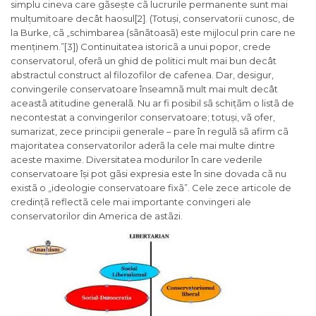
simplu cineva care gãsește cã lucrurile permanente sunt mai
mulțumitoare decât haosul[2]. (Totuși, conservatorii cunosc, de
la Burke, cã „schimbarea (sãnãtoasã) este mijlocul prin care ne
menținem.”[3]) Continuitatea istoricã a unui popor, crede
conservatorul, oferã un ghid de politici mult mai bun decât
abstractul construct al filozofilor de cafenea. Dar, desigur,
convingerile conservatoare înseamnã mult mai mult decât
aceastã atitudine generalã. Nu ar fi posibil sã schițãm o listã de
necontestat a convingerilor conservatoare; totuși, vã ofer,
sumarizat, zece principii generale – pare în regulã sã afirm cã
majoritatea conservatorilor aderã la cele mai multe dintre
aceste maxime. Diversitatea modurilor în care vederile
conservatoare își pot gãsi expresia este în sine dovada cã nu
existã o „ideologie conservatoare fixã”. Cele zece articole de
credințã reflectã cele mai importante convingeri ale
conservatorilor din America de astãzi.