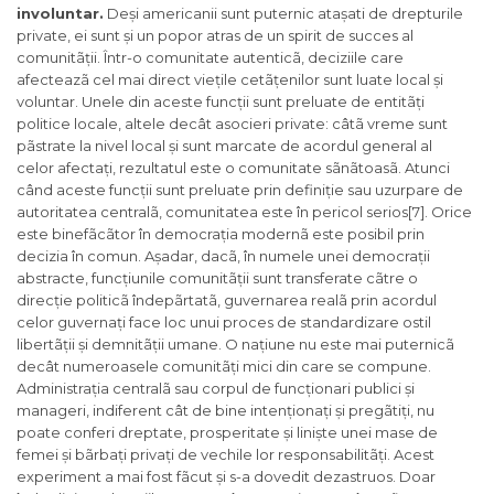
involuntar.
Deși americanii sunt puternic atașati de drepturile
private, ei sunt și un popor atras de un spirit de succes al
comunitãții. Într-o comunitate autenticã, deciziile care
afecteazã cel mai direct viețile cetãțenilor sunt luate local și
voluntar. Unele din aceste funcții sunt preluate de entitãți
politice locale, altele decât asocieri private: câtã vreme sunt
pãstrate la nivel local și sunt marcate de acordul general al
celor afectați, rezultatul este o comunitate sãnãtoasã. Atunci
când aceste funcții sunt preluate prin definiție sau uzurpare de
autoritatea centralã, comunitatea este în pericol serios[7]. Orice
este binefãcãtor în democrația modernã este posibil prin
decizia în comun. Așadar, dacã, în numele unei democrații
abstracte, funcțiunile comunitãții sunt transferate cãtre o
direcție politicã îndepãrtatã, guvernarea realã prin acordul
celor guvernați face loc unui proces de standardizare ostil
libertãții și demnitãții umane. O națiune nu este mai puternicã
decât numeroasele comunitãți mici din care se compune.
Administrația centralã sau corpul de funcționari publici și
manageri, indiferent cât de bine intenționați și pregãtiți, nu
poate conferi dreptate, prosperitate și liniște unei mase de
femei și bãrbați privați de vechile lor responsabilitãți. Acest
experiment a mai fost fãcut și s-a dovedit dezastruos. Doar