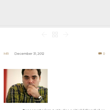



Co
MR
December 31, 2012
0
