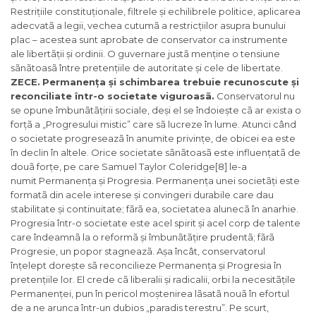
Restrițiile constituționale, filtrele și echilibrele politice, aplicarea
adecvatã a legii, vechea cutumã a restricțiilor asupra bunului
plac – acestea sunt aprobate de conservator ca instrumente
ale libertãții și ordinii. O guvernare justã menține o tensiune
sãnãtoasã între pretențiile de autoritate și cele de libertate.
ZECE.
Permanența și schimbarea trebuie recunoscute și
reconciliate într-o societate viguroasã.
Conservatorul nu
se opune îmbunãtãțirii sociale, deși el se îndoiește cã ar exista o
forțã a „Progresului mistic” care sã lucreze în lume. Atunci când
o societate progreseazã în anumite privințe, de obicei ea este
în declin în altele. Orice societate sãnãtoasã este influențatã de
douã forțe, pe care Samuel Taylor Coleridge[8] le-a
numit
Permanența
și
Progresia
. Permanența unei societãți este
formatã din acele interese și convingeri durabile care dau
stabilitate și continuitate; fãrã ea, societatea alunecã în anarhie.
Progresia într-o societate este acel spirit și acel corp de talente
care îndeamnã la o reformã și îmbunãtãțire prudentã; fãrã
Progresie, un popor stagneazã. Așa încât, conservatorul
înțelept dorește sã reconcilieze Permanența și Progresia în
pretențiile lor. El crede cã liberalii și radicalii, orbi la necesitãțile
Permanenței, pun în pericol moștenirea lãsatã nouã în efortul
de a ne arunca într-un dubios „paradis terestru”. Pe scurt,