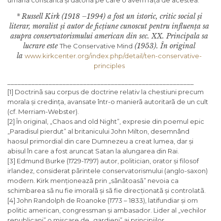
umanã constantã și datoria pe care o avem fațã de acestea.
* Russell Kirk (1918 –1994) a fost un istoric, critic social și
literar, moralist și autor de ficțiune cunoscut pentru influența sa
asupra conservatorismului american din sec. XX. Principala sa
lucrare este
(1953). În original
The Conservative Mind
la
www.kirkcenter.org/index.php/detail/ten-conservative-
principles
______________________________________________________
[1] Doctrinã sau corpus de doctrine relativ la chestiuni precum
morala și credința, avansate într-o manierã autoritarã de un cult
(cf. Merriam-Webster).
[2] În original, „Chaos and old Night”, expresie din poemul epic
„Paradisul pierdut” al britanicului John Milton, desemnând
haosul primordial din care Dumnezeu a creat lumea, dar și
abisul în care a fost aruncat Satan la alungarea din Rai.
[3] Edmund Burke (1729-1797) autor, politician, orator și filosof
irlandez, considerat pãrintele conservatorismului (anglo-saxon)
modern. Kirk menționeazã prin „sãnãtoasã” nevoia ca
schimbarea sã nu fie imoralã și sã fie direcționatã și controlatã.
[4] John Randolph de Roanoke (1773 – 1833), latifundiar și om
politic american, congressman și ambasador. Lider al „vechilor
republicani” o mișcare de „gardieni” ai principiilor