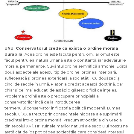
UNU.
Conservatorul crede cã existã o ordine moralã
durabilã.
Acea ordine este fãcutã pentru om, iar omul este
fãcut pentru ea: natura umanã este o constantã, iar adevãrurile
morale, permanente. Cuvântul
ordine
semnificã armonie. Existã
douã aspecte ale acestui tip de ordine: ordinea interioarã,
sufleteascã și ordinea exterioarã, a societãții. Cu douãzeci și
cinci de secole în urmã, Platon a predat aceastã doctrinã, dar
chiar și cei mai educați de astãzi o gãsesc dificil de înțeles.
Problema ordinii este o preocupare principialã a
conservatorilor încã de la introducerea
termenului
conservator
în filozofia politicã modernã. Lumea
secolului XX a trecut prin consecințele hidoase ale suprimãrii
credinței într-o ordine moralã. Precum atrocitãțile din Grecia
din secolul XV î. Hr., ruinele marilor națiuni ale secolului nostru ne
aratã cât de jos pot cãdea societãțile care considerã interesul