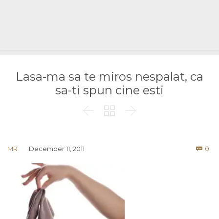
Lasa-ma sa te miros nespalat, ca
sa-ti spun cine esti



Co
MR
December 11, 2011
0
