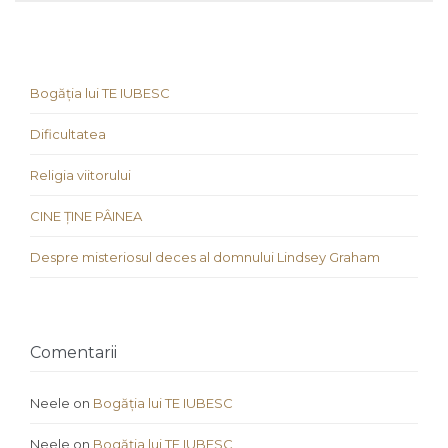
Bogăția lui TE IUBESC
Dificultatea
Religia viitorului
CINE ȚINE PÂINEA
Despre misteriosul deces al domnului Lindsey Graham
Comentarii
Neele
on
Bogăția lui TE IUBESC
Neele
on
Bogăția lui TE IUBESC