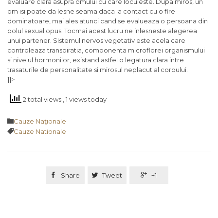
evaluare clara asupra omului cu care locuieste. Dupa miros, un
om isi poate da lesne seama daca ia contact cu o fire
dominatoare, mai ales atunci cand se evalueaza o persoana din
polul sexual opus. Tocmai acest lucru ne inlesneste alegerea
unui partener. Sistemul nervos vegetativ este acela care
controleaza transpiratia, componenta microflorei organismului
si nivelul hormonilor, existand astfel o legatura clara intre
trasaturile de personalitate si mirosul neplacut al corpului.
]]>
2 total views
, 1 views today
Category

Cauze Naţionale
Tags

Cauze Nationale

Share

Tweet

+1