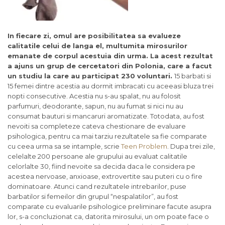
In fiecare zi, omul are posibilitatea sa evalueze
calitatile celui de langa el, multumita mirosurilor
emanate de corpul acestuia din urma. La acest rezultat
a ajuns un grup de cercetatori din Polonia, care a facut
un studiu la care au participat 230 voluntari.
15 barbati si
15 femei dintre acestia au dormit imbracati cu aceeasi bluza trei
nopti consecutive. Acestia nu s-au spalat, nu au folosit
parfumuri, deodorante, sapun, nu au fumat si nici nu au
consumat bauturi si mancaruri aromatizate. Totodata, au fost
nevoiti sa completeze cateva chestionare de evaluare
psihologica, pentru ca mai tarziu rezultatele sa fie comparate
cu ceea urma sa se intample, scrie
Teen Problem
. Dupa trei zile,
celelalte 200 persoane ale grupului au evaluat calitatile
celorlalte 30, fiind nevoite sa decida daca le considera pe
acestea nervoase, anxioase, extrovertite sau puteri cu o fire
dominatoare. Atunci cand rezultatele intrebarilor, puse
barbatilor si femeilor din grupul “nespalatilor”, au fost
comparate cu evaluarile psihologice preliminare facute asupra
lor, s-a concluzionat ca, datorita mirosului, un om poate face o