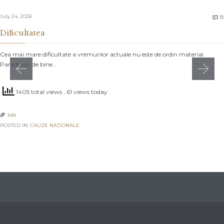
July 24, 2026
8

Dificultatea
Cea mai mare dificultate a vremurilor actuale nu este de ordin material.
Paradoxal, de bine…
1405 total views
, 61 views today
MR

POSTED IN:
CAUZE NAŢIONALE