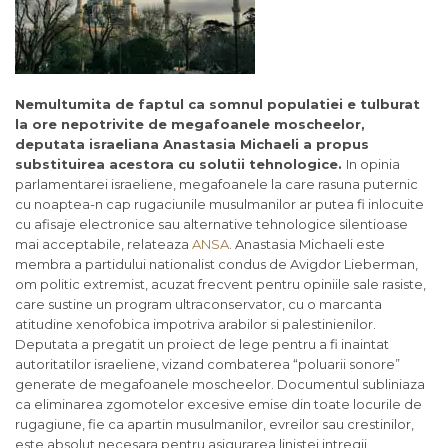
Nemultumita de faptul ca somnul populatiei e tulburat
la ore nepotrivite de megafoanele moscheelor,
deputata israeliana Anastasia Michaeli a propus
substituirea acestora cu solutii tehnologice.
In opinia
parlamentarei israeliene, megafoanele la care rasuna puternic
cu noaptea-n cap rugaciunile musulmanilor ar putea fi inlocuite
cu afisaje electronice sau alternative tehnologice silentioase
mai acceptabile, relateaza
ANSA
. Anastasia Michaeli este
membra a partidului nationalist condus de Avigdor Lieberman,
om politic extremist, acuzat frecvent pentru opiniile sale rasiste,
care sustine un program ultraconservator, cu o marcanta
atitudine xenofobica impotriva arabilor si palestinienilor.
Deputata a pregatit un proiect de lege pentru a fi inaintat
autoritatilor israeliene, vizand combaterea “poluarii sonore”
generate de megafoanele moscheelor. Documentul subliniaza
ca eliminarea zgomotelor excesive emise din toate locurile de
rugagiune, fie ca apartin musulmanilor, evreilor sau crestinilor,
este absolut necesara pentru asigurarea linistei intregii