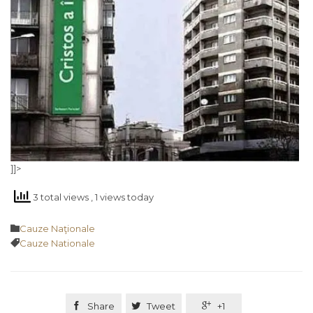
]]>
3 total views
, 1 views today
Category

Cauze Naţionale
Tags

Cauze Nationale

Share

Tweet

+1