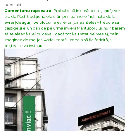
populatii.
Comentariu rapcea.ro:
Probabil cã în curând creștinii își vor
ura de Paști tradiționalele urãri prin bannere închiriate de la
evrei (desigur), pe blocurile evreilor (bineânteles – trebuie sã
câștige și ei un ban de pe urma învierii Mântuitorului, nu ? barem
sã se aleagã și ei cu ceva… dacã tot l-au ratat pe Mesia), ca în
imaginea de mai jos. Astfel, toatã lumea o sã fie fericitã, și
liniștea se va instaura…