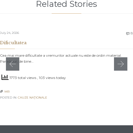
Related Stories
July 24, 2026
8

Dificultatea
Cea mai mare dificultate a vremurilor actuale nu este de ordin material.
Paradoxal, de bine…
1773 total views
, 103 views today
MR

POSTED IN:
CAUZE NAŢIONALE