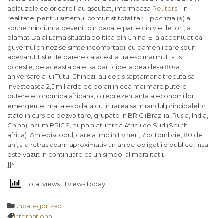
aplauzele celor care l-au ascultat, informeaza
Reuters
. “In
realitate, pentru sistemul comunist totalitar… ipocrizia (si) a
spune minciuni a devenit din pacate parte din vietile lor”, a
blamat Dalai Lama situatia politica din China. El a accentuat ca
guvernul chinez se simte inconfortabil cu oamenii care spun
adevarul. Este de parere ca acestia traiesc mai mult si isi
doreste, pe aceasta cale, sa participe la cea de-a 80-a
aniversare a lui Tutu. Chinezii au decis saptamana trecuta sa
investeasca 2,5 miliarde de dolari in cea mai mare putere
putere economica africana, o reprezentanta a economiilor
emergente, mai ales odata cu intrarea sa in randul principalelor
state in curs de dezvoltare, grupate in BRIC (Brazilia, Rusia, India,
China), acum BRICS, dupa alaturarea Africii de Sud (South
africa). Arhiepiscopul, care a implinit vineri, 7 octombrie, 80 de
ani, s-a retras acum aproximativ un an de obligatiile publice, insa
este vazut in continuare ca un simbol al moralitatii.
]]>
1 total views
, 1 views today
Category

Uncategorized
Tags

International