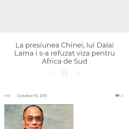
La presiunea Chinei, lui Dalai
Lama i s-a refuzat viza pentru
Africa de Sud



Co
MR
October 10, 2011
0
