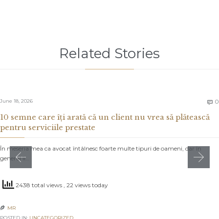
Related Stories
June 18, 2026
0

10 semne care îți arată că un client nu vrea să plătească
pentru serviciile prestate
În meseria mea ca avocat întâlnesc foarte multe tipuri de oameni, dar în
general îi…
2438 total views
, 22 views today
MR

POSTED IN:
UNCATEGORIZED