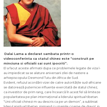
Dalai Lama a declarat sambata printr-o
videoconferinta ca statul chinez este “construit pe
minciuna si oficialii sai sunt ipocriti”.
El a facut aceste afirmatii dupa ce problemele legate de viza l-
au impiedicat sa se alature aniversarii zilei de nastere a
arhiepiscopului Desmond Tutu din Africa de Sud.
Evident, refuzul acordãrii vizei de catre autoritãțile sud-africane
se datoreazã puternicei influențe exercitatã de statul chinez,
ca investitor de prim rang, care încearcã în acest fel sã limiteze
popularitatea pe plan internațional a liderului spiritual tibetan.
“Unii oficiali chinezi m-au descris ca pe un demon”, a subliniat
liderul spiritual tibetan, mimand cu mainile coarne de diavol, in