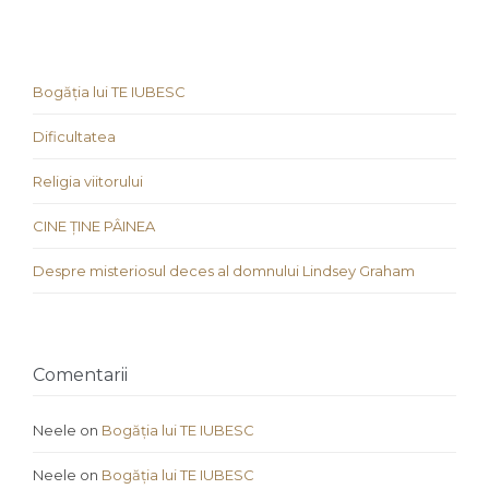
Bogăția lui TE IUBESC
Dificultatea
Religia viitorului
CINE ȚINE PÂINEA
Despre misteriosul deces al domnului Lindsey Graham
Comentarii
Neele
on
Bogăția lui TE IUBESC
Neele
on
Bogăția lui TE IUBESC