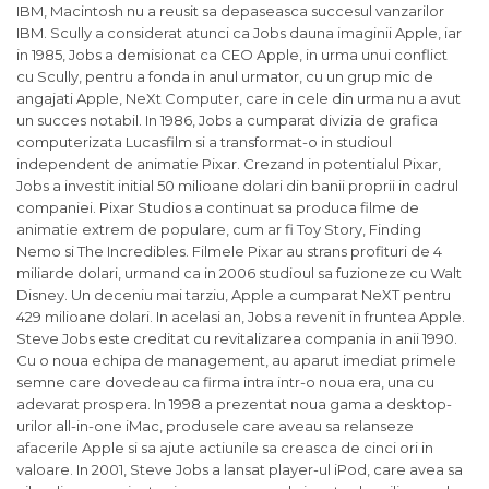
IBM, Macintosh nu a reusit sa depaseasca succesul vanzarilor
IBM. Scully a considerat atunci ca Jobs dauna imaginii Apple, iar
in 1985, Jobs a demisionat ca CEO Apple, in urma unui conflict
cu Scully, pentru a fonda in anul urmator, cu un grup mic de
angajati Apple, NeXt Computer, care in cele din urma nu a avut
un succes notabil. In 1986, Jobs a cumparat divizia de grafica
computerizata Lucasfilm si a transformat-o in studioul
independent de animatie Pixar. Crezand in potentialul Pixar,
Jobs a investit initial 50 milioane dolari din banii proprii in cadrul
companiei. Pixar Studios a continuat sa produca filme de
animatie extrem de populare, cum ar fi Toy Story, Finding
Nemo si The Incredibles. Filmele Pixar au strans profituri de 4
miliarde dolari, urmand ca in 2006 studioul sa fuzioneze cu Walt
Disney. Un deceniu mai tarziu, Apple a cumparat NeXT pentru
429 milioane dolari. In acelasi an, Jobs a revenit in fruntea Apple.
Steve Jobs este creditat cu revitalizarea compania in anii 1990.
Cu o noua echipa de management, au aparut imediat primele
semne care dovedeau ca firma intra intr-o noua era, una cu
adevarat prospera. In 1998 a prezentat noua gama a desktop-
urilor all-in-one iMac, produsele care aveau sa relanseze
afacerile Apple si sa ajute actiunile sa creasca de cinci ori in
valoare. In 2001, Steve Jobs a lansat player-ul iPod, care avea sa