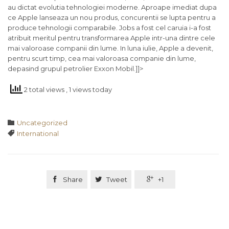
au dictat evolutia tehnologiei moderne. Aproape imediat dupa
ce Apple lanseaza un nou produs, concurentii se lupta pentru a
produce tehnologii comparabile. Jobs a fost cel caruia i-a fost
atribuit meritul pentru transformarea Apple intr-una dintre cele
mai valoroase companii din lume. In luna iulie, Apple a devenit,
pentru scurt timp, cea mai valoroasa companie din lume,
depasind grupul petrolier Exxon Mobil.]]>
2 total views
, 1 views today
Category

Uncategorized
Tags

International

Share

Tweet

+1