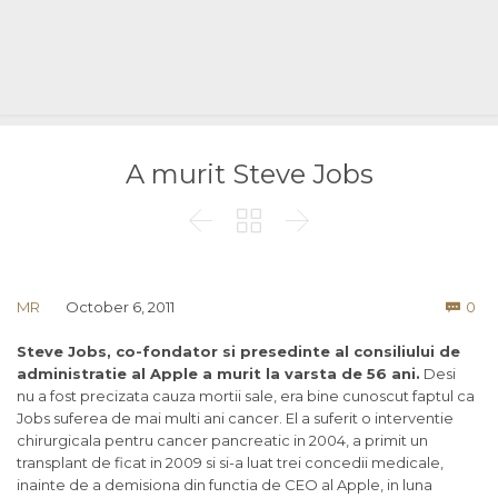
A murit Steve Jobs



Co
MR
October 6, 2011
0

Steve Jobs, co-fondator si presedinte al consiliului de
administratie al Apple a murit la varsta de 56 ani.
Desi
nu a fost precizata cauza mortii sale, era bine cunoscut faptul ca
Jobs suferea de mai multi ani cancer. El a suferit o interventie
chirurgicala pentru cancer pancreatic in 2004, a primit un
transplant de ficat in 2009 si si-a luat trei concedii medicale,
inainte de a demisiona din functia de CEO al Apple, in luna