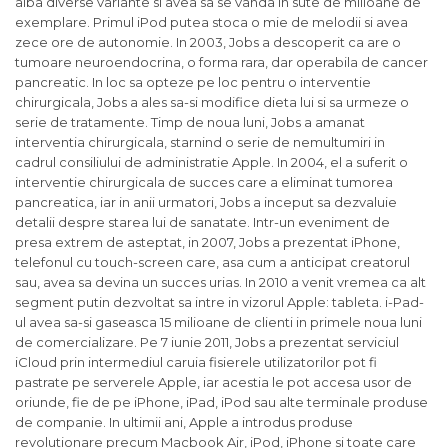
aiba diverse variante si avea sa se vanda in sute de milioane de
exemplare. Primul iPod putea stoca o mie de melodii si avea
zece ore de autonomie. In 2003, Jobs a descoperit ca are o
tumoare neuroendocrina, o forma rara, dar operabila de cancer
pancreatic. In loc sa opteze pe loc pentru o interventie
chirurgicala, Jobs a ales sa-si modifice dieta lui si sa urmeze o
serie de tratamente. Timp de noua luni, Jobs a amanat
interventia chirurgicala, starnind o serie de nemultumiri in
cadrul consiliului de administratie Apple. In 2004, el a suferit o
interventie chirurgicala de succes care a eliminat tumorea
pancreatica, iar in anii urmatori, Jobs a inceput sa dezvaluie
detalii despre starea lui de sanatate. Intr-un eveniment de
presa extrem de asteptat, in 2007, Jobs a prezentat iPhone,
telefonul cu touch-screen care, asa cum a anticipat creatorul
sau, avea sa devina un succes urias. In 2010 a venit vremea ca alt
segment putin dezvoltat sa intre in vizorul Apple: tableta. i-Pad-
ul avea sa-si gaseasca 15 milioane de clienti in primele noua luni
de comercializare. Pe 7 iunie 2011, Jobs a prezentat serviciul
iCloud prin intermediul caruia fisierele utilizatorilor pot fi
pastrate pe serverele Apple, iar acestia le pot accesa usor de
oriunde, fie de pe iPhone, iPad, iPod sau alte terminale produse
de companie. In ultimii ani, Apple a introdus produse
revolutionare precum Macbook Air, iPod, iPhone si toate care