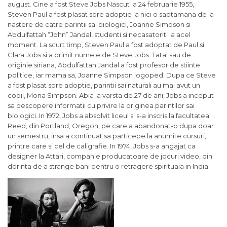
august. Cine a fost Steve Jobs Nascut la 24 februarie 1955,
Steven Paul a fost plasat spre adoptie la nici o saptamana de la
nastere de catre parintii sai biologici, Joanne Simpson si
Abdulfattah “John” Jandal, studenti si necasatoriti la acel
moment. La scurt timp, Steven Paul a fost adoptat de Paul si
Clara Jobs si a primit numele de Steve Jobs. Tatal sau de
originie siriana, Abdulfattah Jandal a fost profesor de stiinte
politice, iar mama sa, Joanne Simpson logoped. Dupa ce Steve
a fost plasat spre adoptie, parintii sai naturali au mai avut un
copil, Mona Simpson. Abia la varsta de 27 de ani, Jobs a inceput
sa descopere informatii cu privire la originea parintilor sai
biologici. In 1972, Jobs a absolvit liceul si s-a inscris la facultatea
Reed, din Portland, Oregon, pe care a abandonat-o dupa doar
un semestru, insa a continuat sa particepe la anumite cursuri,
printre care si cel de caligrafie. In 1974, Jobs s-a angajat ca
designer la Attari, companie producatoare de jocuri video, din
dorinta de a strange bani pentru o retragere spirituala in India.