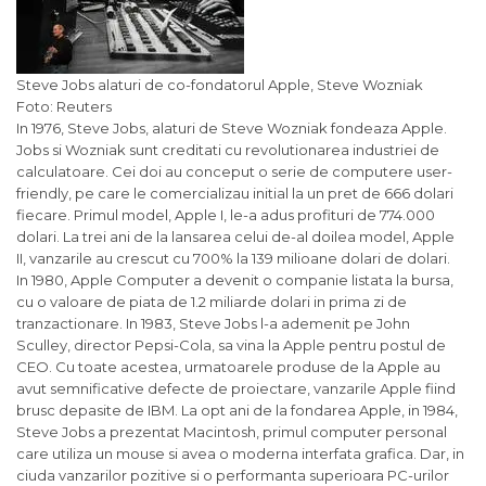
Steve Jobs alaturi de co-fondatorul Apple, Steve Wozniak
Foto: Reuters
In 1976, Steve Jobs, alaturi de Steve Wozniak fondeaza Apple.
Jobs si Wozniak sunt creditati cu revolutionarea industriei de
calculatoare. Cei doi au conceput o serie de computere user-
friendly, pe care le comercializau initial la un pret de 666 dolari
fiecare. Primul model, Apple I, le-a adus profituri de 774.000
dolari. La trei ani de la lansarea celui de-al doilea model, Apple
II, vanzarile au crescut cu 700% la 139 milioane dolari de dolari.
In 1980, Apple Computer a devenit o companie listata la bursa,
cu o valoare de piata de 1.2 miliarde dolari in prima zi de
tranzactionare. In 1983, Steve Jobs l-a ademenit pe John
Sculley, director Pepsi-Cola, sa vina la Apple pentru postul de
CEO. Cu toate acestea, urmatoarele produse de la Apple au
avut semnificative defecte de proiectare, vanzarile Apple fiind
brusc depasite de IBM. La opt ani de la fondarea Apple, in 1984,
Steve Jobs a prezentat Macintosh, primul computer personal
care utiliza un mouse si avea o moderna interfata grafica. Dar, in
ciuda vanzarilor pozitive si o performanta superioara PC-urilor