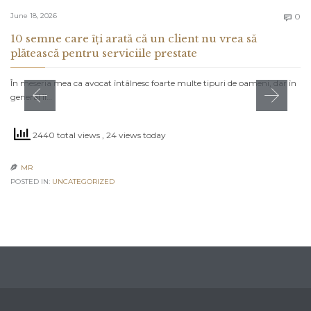
C
June 18, 2026
0

10 semne care îți arată că un client nu vrea să
plătească pentru serviciile prestate
În meseria mea ca avocat întâlnesc foarte multe tipuri de oameni, dar în
general îi…
2440 total views
, 24 views today
MR

POSTED IN:
UNCATEGORIZED