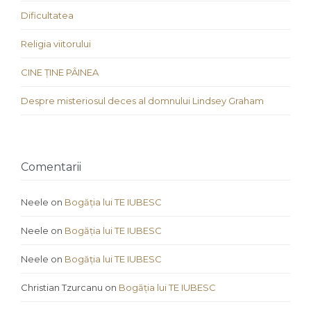
Dificultatea
Religia viitorului
CINE ȚINE PÂINEA
Despre misteriosul deces al domnului Lindsey Graham
Comentarii
Neele
on
Bogăția lui TE IUBESC
Neele
on
Bogăția lui TE IUBESC
Neele
on
Bogăția lui TE IUBESC
Christian Tzurcanu
on
Bogăția lui TE IUBESC