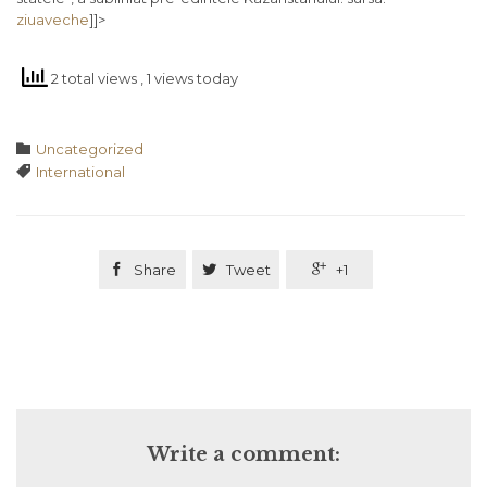
ziuaveche
]]>
2 total views
, 1 views today
Category

Uncategorized
Tags

International

Share

Tweet

+1
Write a comment: