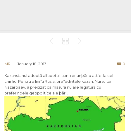



Co
MR
January 18, 2013
0

Kazahstanul adoptã alfabetul latin, renunþând astfel la cel
chirilic. Pentru a liniºti Rusia, preºedintele kazah, Nursultan
Nazarbaev, a precizat cã mãsura nu are legãturã cu
preferinþele geopolitice ale þãrii.