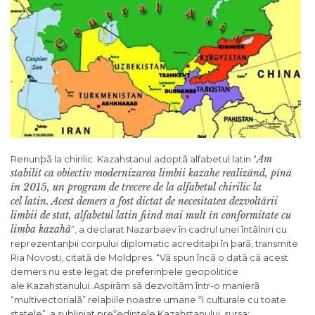
Am
Renunþã la chirilic. Kazahstanul adoptã alfabetul latin “
stabilit ca obiectiv modernizarea limbii kazahe realizând, pînã
în 2015, un program de trecere de la alfabetul chirilic la
cel latin. Acest demers a fost dictat de necesitatea dezvoltãrii
limbii de stat, alfabetul latin fiind mai mult în conformitate cu
limba kazahã
”, a declarat Nazarbaev în cadrul unei întâlniri cu
reprezentanþii corpului diplomatic acreditaþi în þarã, transmite
Ria Novosti, citatã de Moldpres. “Vã spun încã o datã cã acest
demers nu este legat de preferinþele geopolitice
ale Kazahstanului. Aspirãm sã dezvoltãm într-o manierã
“multivectorialã” relaþiile noastre umane ºi culturale cu toate
statele”, a subliniat preºedintele Kazahstanului. sursa: