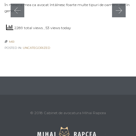
În meseria mea ca avocat întâlnesc foarte multe tipuri de oameni, dar în
general îi…
2289 total views
, 53 views today
MR

POSTED IN:
UNCATEGORIZED
© 2018 Cabinet de avocatura Mihai Rapcea