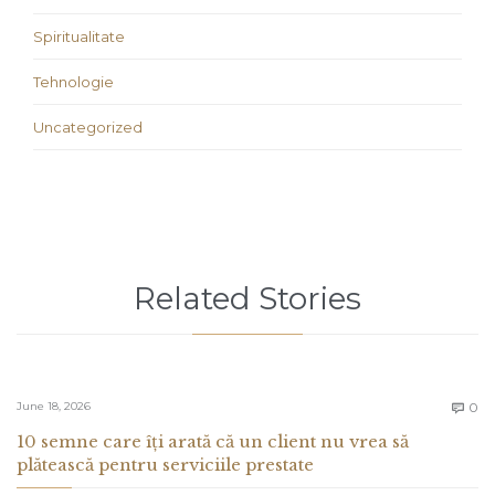
Spiritualitate
Tehnologie
Uncategorized
Related Stories
C
June 18, 2026
0

10 semne care îți arată că un client nu vrea să
plătească pentru serviciile prestate