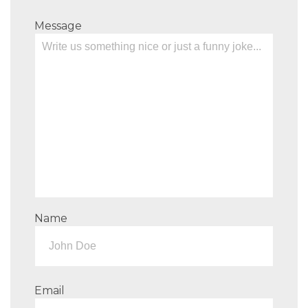
Message
Name
Email