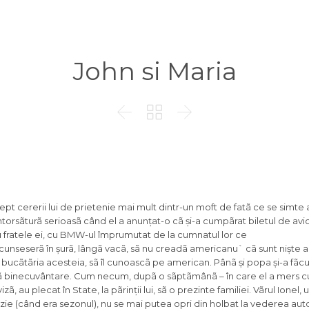
John si Maria



t cererii lui de prietenie mai mult dintr-un moft de fatã ce se simte
 întorsãturã serioasã când el a anunțat-o cã și-a cumpãrat biletul de av
u fratele ei, cu BMW-ul împrumutat de la cumnatul lor ce
 ascunseserã în șurã, lângã vacã, sã nu creadã americanu` cã sunt niște a
 în bucãtãria acesteia, sã îl cunoascã pe american. Pânã și popa și-a fãc
upã binecuvântare. Cum necum, dupã o sãptãmânã – în care el a mers cu
, au plecat în State, la pãrinții lui, sã o prezinte familiei. Vãrul Ionel, 
cazie (când era sezonul), nu se mai putea opri din holbat la vederea autos