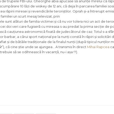
ã de trupele FBI-ului. Gheorghe abia apucase sã anunțe mirelui cã rãpit
ãscumpãrare 10 lãzi de wiskey de 12 ani, cã deja în parcarea familiei sos
a rãpirii miresei și revendicãrile teroriștilor. Oprah și-a întrerupt emi
miliei un scurt mesaj televizat, prin
sunt alãturi de familia victimei și cã nu vor tolera nici un act de teror
cei doi veri care fugiserã cu mireasa s-au predat la prima secție de poli
eascã cauțiunea astronomicã fixatã de judecãtorul de caz. Totul s-a sfârși
 barbar, a cãrui sport național pe la nunți constã în rãpiri și solicitãri 
t și de bãtãile tradiționale de la finalul nunții (dupã tipicul nunților 
le
”), cã cine știe unde se ajungea… A transmis în direct
Mihai Rapcea
ca
 trebuie sã se odihneascã în vacanțã, nu-i așa !?).