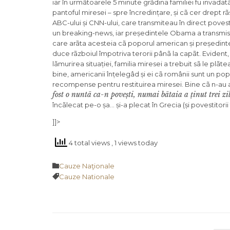
iar în urmãtoarele 5 minute grãdina familiei fu invadat
pantoful miresei – spre încredințare, și cã cer drept r
ABC-ului și CNN-ului, care transmiteau în direct poveste
un breaking-news, iar
președintele Obama a transmis fa
care arãta acesteia cã poporul american și președintele 
duce rãzboiul împotriva terorii pânã la capãt. Evident, 
lãmurirea situației, familia miresei a trebuit sã le plãt
bine, americanii înțelegâd și ei cã românii sunt un popor
recompense pentru restituirea miresei. Bine cã n-au afla
fost o nuntã ca-n povești, numai bãtaia a ținut trei zi
încãlecat pe-o șa… și-a plecat în Grecia (și povestitorii
]]>
4 total views
, 1 views today
Category

Cauze Naţionale
Tags

Cauze Nationale