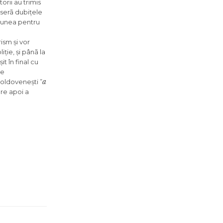
orii au trimis
iserã dubițele
siunea pentru
ism și vor
ție, și pânã la
t în final cu
de
a
moldovenești ”
re apoi a