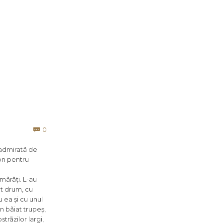
Comments
0

 admiratã de
ion pentru
mãrâți. L-au
ut drum, cu
 ea și cu unul
un bãiat trupeș,
trãzilor largi,