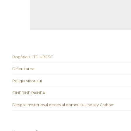
Bogăția lui TE IUBESC
Dificultatea
Religia viitorului
CINE ȚINE PÂINEA
Despre misteriosul deces al domnului Lindsey Graham