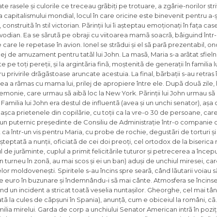
rasele și culorile ce treceau grãbiți pe trotuare, a zgârie-norilor striv
apitalismului mondial, locul în care oricine este binevenit pentru a-și 
construitã în stil victorian. Pãrinții lui îi așteptau emoționați în fața cas
lywodian. Ea se sãrutã pe obraji cu viitoarea mamã soacrã, bâiguind înt
e le repetase în avion. Ionel se strãdui și el sã parã prezentabil, on
ilej de amuzament pentru tatãl lui John. La masã, Maria s-a arãtat sfielni
e pe toți pereții, și la argintãria finã, moștenitã de generații în familia l
rivirile drãgãstoase aruncate acestuia. La final, bãrbații s-au retras în
ar ea a rãmas cu mama lui, prilej de apropiere între ele. Dupã douã zile,
emonie, care urmau sã aibã loc la New York. Pãrinții lui John urmau s
 Familia lui John era destul de influentã (avea și un unchi senator), așa 
bașca prietenele din copilãrie, cu toții ca la vre-o 30 de persoane, ca
n (un puternic președinte de Consiliu de Administrație într-o companie 
t ca într-un vis pentru Maria, cu probe de rochie, degustãri de torturi ș
așteptatã a nunții, oficiatã de cei doi preoți, cel ortodox de la biseri
de jurãminte, cuplul a primit felicitãrile tuturor și petrecerea a încep
r în turneu în zonã, au mai scos și ei un ban) aduși de unchiul miresei, car
or moldovenești. Spiritele s-au încins spre searã, când lãutarii voiau s
e euro în buzunare și îndemnându-i sã mai cânte. Atmosfera se încins
nd un incident a stricat toatã veselia nuntașilor. Gheorghe, cel mai tânãr
ãțatã la cules de cãpșuni în Spania), anunțã, cum e obiceiul la români, 
a mirelui. Garda de corp a unchiului Senator American intrã în poziț