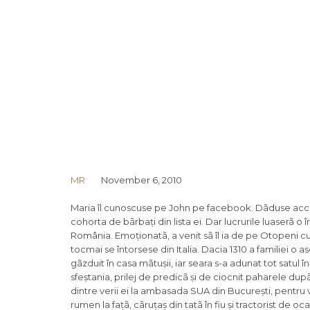
MR
November 6, 2010
Maria îl cunoscuse pe John pe facebook. Dãduse accep
cohorta de bãrbați din lista ei. Dar lucrurile luaserã o
România.
Emoționatã, a venit sã îl ia de pe Otopeni c
tocmai se întorsese din Italia. Dacia 1310 a familiei o
gãzduit în casa mãtușii, iar seara s-a adunat tot satul
sfeștania, prilej de predicã și de ciocnit paharele d
dintre verii ei la ambasada SUA din București, pentru vizã
rumen la fațã, cãruțaș din tatã în fiu și tractorist de o