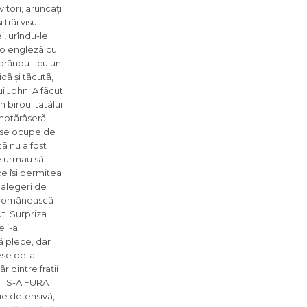
itori, aruncați
trãi visul
ei, urîndu-le
r-o englezã cu
orându-i cu un
cã și tãcutã,
ui John. A fãcut
 biroul tatãlui
 hotãrâserã
ã se ocupe de
cã nu a fost
re urmau sã
ce își permitea
i alegeri de
ca româneascã
ut. Surpriza
e i-a
ã plece, dar
ese de-a
 dintre frații
cã… S-A FURAT
ie defensivã,