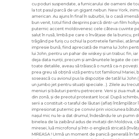
cu poduri suspendate, a furnicarului de oameni de toate 
la tot pasul parcã de un gigant nebun. New York, inima c
american. Au ajuns în final în suburbii, la o casã imensã, 
bun venit, totul fiind desprins parcã dintr-un film hol
puternic accent moldovenesc cele câteva cuvinte pe car
salut în rusã, limbã pe care o învãțase de la bunicu, pr
trãgând pe furiș cu ochiul la portretele familiei, atârnat
impresie bunã, fiind apreciatã de mama lui John pentru p
lui John, pentru un pahar de wiskey și un trabuc fin, i
deja data nunții, precum și amãnuntele legate de cer
toate detaliile, aveau sã trãiascã o nuntã ca-n povești.
prea greu sã obținã vizã pentru tot familionul Mariei, 
soseascã cu avionul pus la dispoziție de tatãl lui Joh
un jumbo jet pentru situații speciale…). Zilele au trecu
meniuri și bãuturi pentru petrecere. Veni și ziua mult 
din zonã, și de preotul protestant local. Dupã schimbul 
serii a constituit-o taraful de lãutari (aflați întâmplãto
impresionat puternic pe convivi prin vioiciunea bãtutel
nașul mic nu le-a dat drumul, îndesându-le un pumn d
binelea de la zaibãrul adus de invitații din Moldova, câ
miresei, luã microfonul și într-o englezã stricatã (înv
MIREASA ! Urmã un moment de panicã generalã în famili