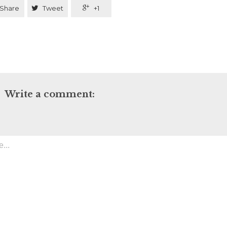
Share

Tweet

+1
Write a comment: