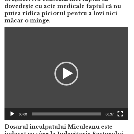
dovedește cu acte medicale faptul că nu
putea ridica piciorul pentru a lovi nici
măcar o minge.
Video
Player
00:00
00:37
Dosarul inculpatului Miculeanu este