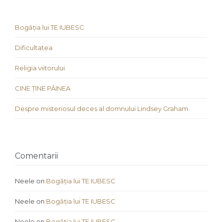
Bogăția lui TE IUBESC
Dificultatea
Religia viitorului
CINE ȚINE PÂINEA
Despre misteriosul deces al domnului Lindsey Graham
Comentarii
Neele
on
Bogăția lui TE IUBESC
Neele
on
Bogăția lui TE IUBESC
Neele
on
Bogăția lui TE IUBESC