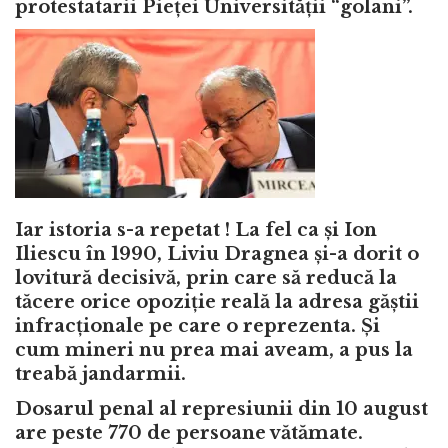
protestatarii Pieței Universității “golani”.
Iar istoria s-a repetat ! La fel ca și Ion
Iliescu în 1990, Liviu Dragnea și-a dorit o
lovitură decisivă, prin care să reducă la
tăcere orice opoziție reală la adresa găștii
infracționale pe care o reprezenta. Și
cum mineri nu prea mai aveam, a pus la
treabă jandarmii.
Dosarul penal al represiunii din 10 august
are peste 770 de persoane vătămate.