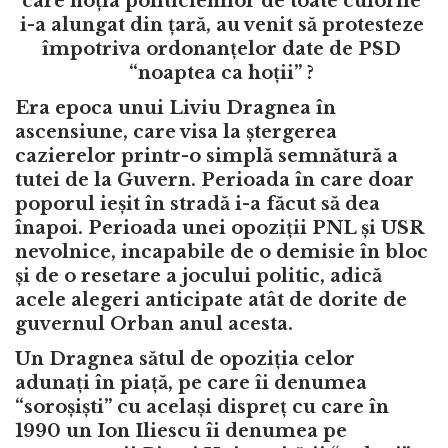
care hoția politicienilor de toate culorile
i-a alungat din țară, au venit să protesteze
împotriva ordonanțelor date de PSD
“noaptea ca hoții” ?
Era epoca unui Liviu Dragnea în
ascensiune, care visa la ștergerea
cazierelor printr-o simplă semnătură a
tutei de la Guvern. Perioada în care doar
poporul ieșit în stradă i-a făcut să dea
înapoi. Perioada unei opoziții PNL și USR
nevolnice, incapabile de o demisie în bloc
și de o resetare a jocului politic, adică
acele alegeri anticipate atât de dorite de
guvernul Orban anul acesta.
Un Dragnea sătul de opoziția celor
adunați în piață, pe care îi denumea
“soroșiști” cu același dispreț cu care în
1990 un Ion Iliescu îi denumea pe