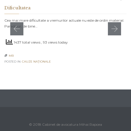
Dificultatea
Cea mai mare dificultate a vremurilor actuale nu este de ordin material.
Paradoxal, de bine…
1437 total views
, 93 views today
MR

POSTED IN:
CAUZE NAŢIONALE
© 2018 Cabinet de avocatura Mihai Rapcea