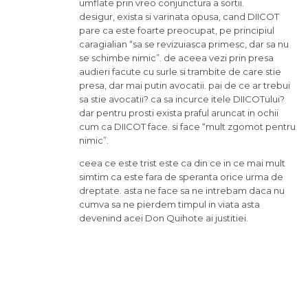
umflate prin vreo conjunctura a sortii.
desigur, exista si varinata opusa, cand DIICOT
pare ca este foarte preocupat, pe principiul
caragialian “sa se revizuiasca primesc, dar sa nu
se schimbe nimic”. de aceea vezi prin presa
audieri facute cu surle si trambite de care stie
presa, dar mai putin avocatii. pai de ce ar trebui
sa stie avocatii? ca sa incurce itele DIICOTului?
dar pentru prosti exista praful aruncat in ochii
cum ca DIICOT face. si face “mult zgomot pentru
nimic”.
ceea ce este trist este ca din ce in ce mai mult
simtim ca este fara de speranta orice urma de
dreptate. asta ne face sa ne intrebam daca nu
cumva sa ne pierdem timpul in viata asta
devenind acei Don Quihote ai justitiei.