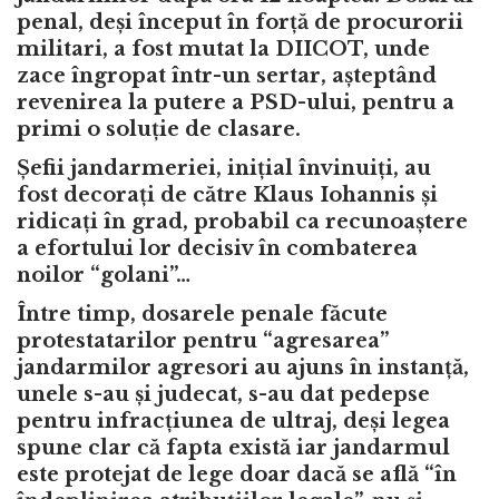
penal, deși început în forță de procurorii
militari, a fost mutat la DIICOT, unde
zace îngropat într-un sertar, așteptând
revenirea la putere a PSD-ului, pentru a
primi o soluție de clasare.
Șefii jandarmeriei, inițial învinuiți, au
fost decorați de către Klaus Iohannis și
ridicați în grad, probabil ca recunoaștere
a efortului lor decisiv în combaterea
noilor “golani”…
Între timp, dosarele penale făcute
protestatarilor pentru “agresarea”
jandarmilor agresori au ajuns în instanță,
unele s-au și judecat, s-au dat pedepse
pentru infracțiunea de ultraj, deși legea
spune clar că fapta există iar jandarmul
este protejat de lege doar dacă se află “în