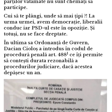
părților vătămate nu sunt chemați să
participe.
Cui să te plângi, unde să mai țipi ?! La
urma urmei, avem democrație, liberalii
conduc iar PSD-ul este în opoziție. Și
totuși, nu se face dreptate.
În ultima sa Ordonanță de Guvern,
Dacian Cioloș a introdus în codul de
1
procedură penală art. 488
ce îți permite
să contești durata rezonabilă a
procedurilor judiciare, dacă acestea
depășesc un an.