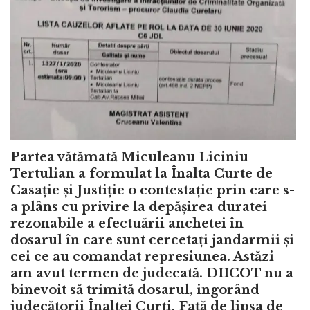
Partea vătămată Miculeanu Liciniu
Tertulian a formulat la Înalta Curte de
Casație și Justiție o contestație prin care s-
a plâns cu privire la depășirea duratei
rezonabile a efectuării anchetei în
dosarul în care sunt cercetați jandarmii și
cei ce au comandat represiunea. Astăzi
am avut termen de judecată. DIICOT nu a
binevoit să trimită dosarul, ingorând
judecătorii Înaltei Curți. Față de lipsa de