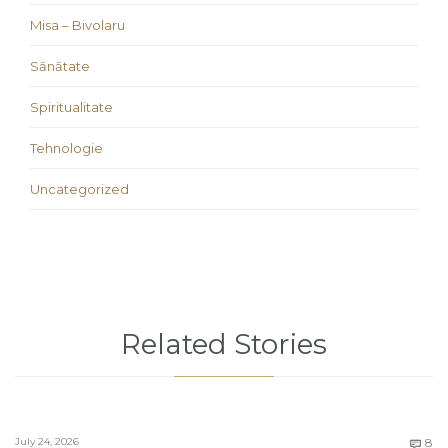
Misa – Bivolaru
Sănătate
Spiritualitate
Tehnologie
Uncategorized
Related Stories
C
July 24, 2026
8
