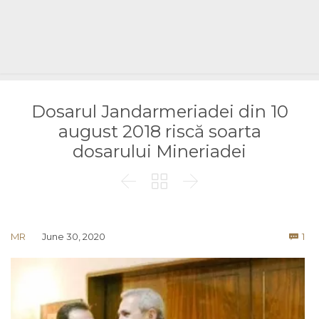
Dosarul Jandarmeriadei din 10
august 2018 riscă soarta
dosarului Mineriadei



Co
MR
June 30, 2020
1
