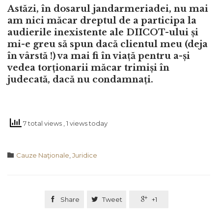
Astăzi, în dosarul jandarmeriadei, nu mai
am nici măcar dreptul de a participa la
audierile inexistente ale DIICOT-ului și
mi-e greu să spun dacă clientul meu (deja
în vârstă !) va mai fi în viață pentru a-și
vedea torționarii măcar trimiși în
judecată, dacă nu condamnați.
7 total views
, 1 views today
Category

Cauze Naţionale
,
Juridice

Share

Tweet

+1