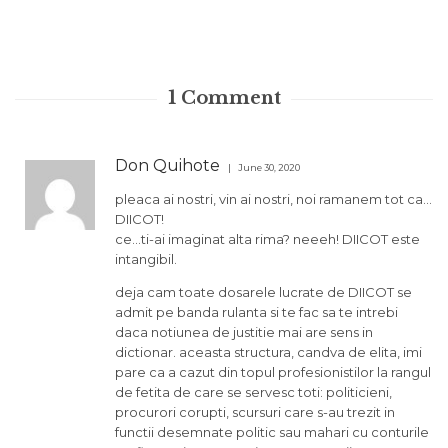
1
Comment
Don Quihote
June 30, 2020
pleaca ai nostri, vin ai nostri, noi ramanem tot ca…
DIICOT!
ce…ti-ai imaginat alta rima? neeeh! DIICOT este
intangibil.
deja cam toate dosarele lucrate de DIICOT se
admit pe banda rulanta si te fac sa te intrebi
daca notiunea de justitie mai are sens in
dictionar. aceasta structura, candva de elita, imi
pare ca a cazut din topul profesionistilor la rangul
de fetita de care se servesc toti: politicieni,
procurori corupti, scursuri care s-au trezit in
functii desemnate politic sau mahari cu conturile