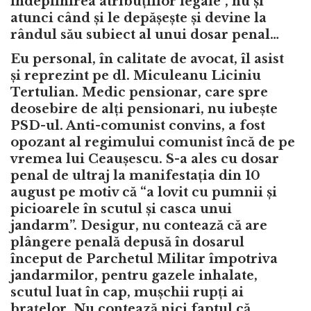
îndeplinirea atribuțiilor legale”, nu și
atunci când și le depășește și devine la
rândul său subiect al unui dosar penal…
Eu personal, în calitate de avocat, îl asist
și reprezint pe dl. Miculeanu Liciniu
Tertulian. Medic pensionar, care spre
deosebire de alți pensionari, nu iubește
PSD-ul. Anti-comunist convins, a fost
opozant al regimului comunist încă de pe
vremea lui Ceaușescu. S-a ales cu dosar
penal de ultraj la manifestația din 10
august pe motiv că “a lovit cu pumnii și
picioarele în scutul și casca unui
jandarm”. Desigur, nu contează că are
plângere penală depusă în dosarul
început de Parchetul Militar împotriva
jandarmilor, pentru gazele inhalate,
scutul luat în cap, mușchii rupți ai
brațelor. Nu contează nici faptul că