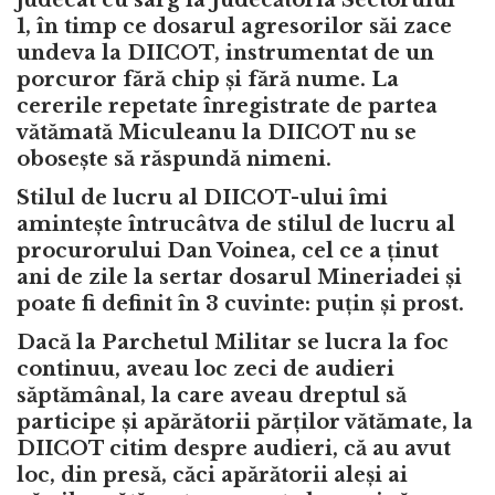
judecat cu sârg la Judecătoria Sectorului
1, în timp ce dosarul agresorilor săi zace
undeva la DIICOT, instrumentat de un
porcuror fără chip și fără nume. La
cererile repetate înregistrate de partea
vătămată Miculeanu la DIICOT nu se
obosește să răspundă nimeni.
Stilul de lucru al DIICOT-ului îmi
amintește întrucâtva de stilul de lucru al
procurorului Dan Voinea, cel ce a ținut
ani de zile la sertar dosarul Mineriadei și
poate fi definit în 3 cuvinte: puțin și prost.
Dacă la Parchetul Militar se lucra la foc
continuu, aveau loc zeci de audieri
săptămânal, la care aveau dreptul să
participe și apărătorii părților vătămate, la
DIICOT citim despre audieri, că au avut
loc, din presă, căci apărătorii aleși ai