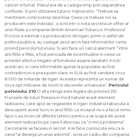
cancer si fumat. Planul era de a castiga timp prin raspandirea
confuziei. Si prin utilizarea tuturor mijloacelor. “Trebuie sa
mentinem controversa deschisa. Ceea ce trebuie noi sa
producem este indoiala”, a scris intr-o nota secreta un ofiter al
unei filiale a companiei British American Tobacco. Profesorul
Proctor a estimat ca producatorii de tigari, printr-o astfel de
politica publica, au castigat zece ani in fata informatiilor certe
privind pericolul tutunului. Si aici face un calcul alarmant: “intre
anii 1954 si 1964, a fost perioada de incertitudine in ceea ce
priveste efectul negativ al fumatului asupra sanatatii. In toti
acesti ani, in care informatiile ajunse la populatie au fost
contradictorii si prea putin clare, in SUA au fost vandute circa
8.000 de miliarde de tigari. Aceasta reprezinta un numar de
circa opt milioane de morti in deceniile urmatoare”.
Pericolul
poloniului 210
O alta intriga este legata de poloniul 210.
Frunzele de tutun fixeaza in mod natural acest element
radioactiv, care apoi se regaseste in tigari. Industria tabacului a
descoperit acest lucru in anul 1950. La inceput nu s-a facut nimic.
Apoi s-au incercat diferite tehnici pentru a se scapa de acest
element radioactiv pe care il descriau ca “o mica problema”.
Cercetarile se faceau in secret. A le face cunoscute era ca si
cand “ai deranja un urias adormit”, scria un cadru din compania