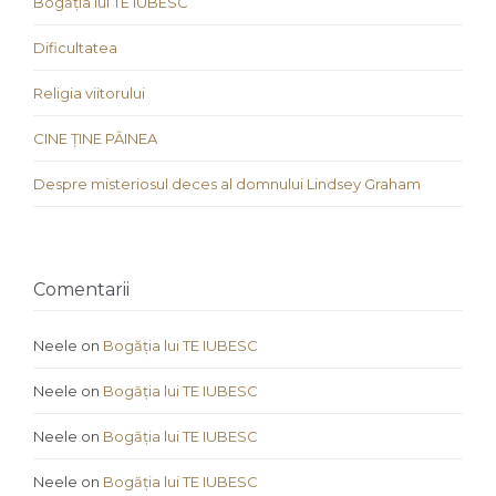
Bogăția lui TE IUBESC
Dificultatea
Religia viitorului
CINE ȚINE PÂINEA
Despre misteriosul deces al domnului Lindsey Graham
Comentarii
Neele
on
Bogăția lui TE IUBESC
Neele
on
Bogăția lui TE IUBESC
Neele
on
Bogăția lui TE IUBESC
Neele
on
Bogăția lui TE IUBESC