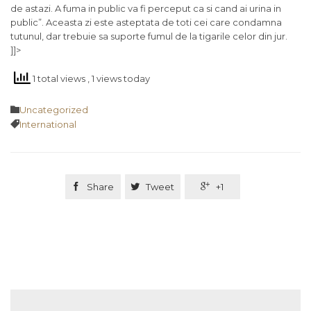
de astazi. A fuma in public va fi perceput ca si cand ai urina in
public”. Aceasta zi este asteptata de toti cei care condamna
tutunul, dar trebuie sa suporte fumul de la tigarile celor din jur.
]]>
1 total views
, 1 views today
Category

Uncategorized
Tags

International

Share

Tweet

+1