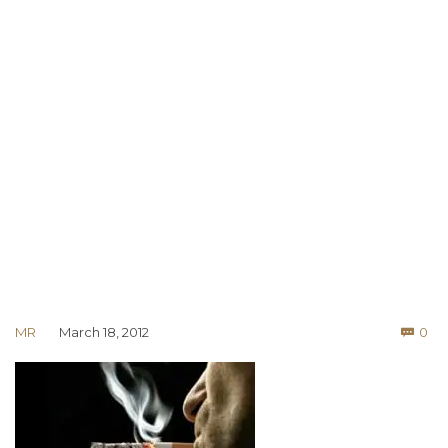
Co
MR
March 18, 2012
0
