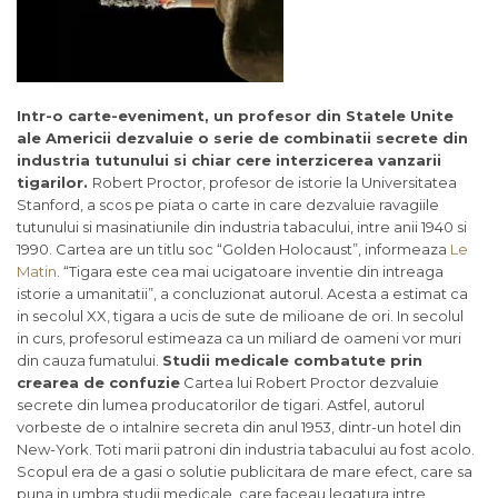
Intr-o carte-eveniment, un profesor din Statele Unite
ale Americii dezvaluie o serie de combinatii secrete din
industria tutunului si chiar cere interzicerea vanzarii
tigarilor.
Robert Proctor, profesor de istorie la Universitatea
Stanford, a scos pe piata o carte in care dezvaluie ravagiile
tutunului si masinatiunile din industria tabacului, intre anii 1940 si
1990. Cartea are un titlu soc “Golden Holocaust”, informeaza
Le
Matin
. “Tigara este cea mai ucigatoare inventie din intreaga
istorie a umanitatii”, a concluzionat autorul. Acesta a estimat ca
in secolul XX, tigara a ucis de sute de milioane de ori. In secolul
in curs, profesorul estimeaza ca un miliard de oameni vor muri
din cauza fumatului.
Studii medicale combatute prin
crearea de confuzie
Cartea lui Robert Proctor dezvaluie
secrete din lumea producatorilor de tigari. Astfel, autorul
vorbeste de o intalnire secreta din anul 1953, dintr-un hotel din
New-York. Toti marii patroni din industria tabacului au fost acolo.
Scopul era de a gasi o solutie publicitara de mare efect, care sa
puna in umbra studii medicale, care faceau legatura intre