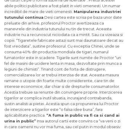
de tutun ca pe o forma sublima de libertate”. Pretul acestei
abile politici publicitare a fost platit in vieti omenesti. Un numar
incredibil de mare de vieti omenesti.
Manipularea industriei
tutunului continua
Desi cartea este scrisa pe baza unor date
preluate din arhive, profesorul Proctor avertizeaza ca
manevrele din industria tutunului nu tin de trecut. Aceasta
industrie nu a recunoscut niciodata ca a mintit. Sau ca vizeaza si
copiii. “Tigaretele fabricate astazi sunt mai daunatoare decat au
fost vreodata”, sustine profesorul. Cu exceptia Chinei, unde se
consuma 40% din productia mondiala de tigari, numarul
fumatorilor este in scadere. Tigarile sunt numite de Proctor “un
fel de masini de ucidere lenta in masa, dezvoltate prin munca a
legiuni de chimisti”. Tinand cont de forta de distrugere,
comercializarea lor ar trebui interzisa de stat. Aceasta masura
ramane o utopie din foarte multe considerente, care tin de
interese economice, dar chiar si de drepturile consumatorilor.
Acestia trebuie sa renunte din convingere proprie. Interzicerea
tigarilor ar complica inutil situatia, incurajand contrabanda,
sustin analisti ai pietei. Acestia spun ca propunerea lui Proctor
de interzicere a tigarilor este “o falsa idee buna”, fara
aplicabilitate practica.
“A fuma in public va fi ca si cand ai
urina in public”
Insa autorul cartii este convins ca “va veni o zi
in care oamenii nu vor mai fuma, sau cel putin in modul obsesiv