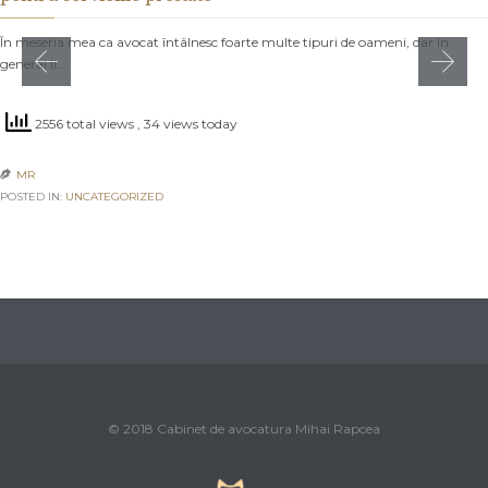
În meseria mea ca avocat întâlnesc foarte multe tipuri de oameni, dar în
general îi…
2556 total views
, 34 views today
MR

POSTED IN:
UNCATEGORIZED
© 2018 Cabinet de avocatura Mihai Rapcea