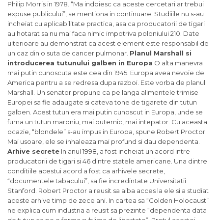
Philip Morris in 1978. “Ma indoiesc ca aceste cercetari ar trebui
expuse publicului”, se mentiona in continuare. Studiiile nu s-au
incheiat cu aplicabilitate practica, asa ca producatorii de tigari
au hotarat sa nu mai faca nimic impotriva poloniului 210. Date
ulterioare au demonstrat ca acest element este responsabil de
un caz din o suta de cancer pulmonar.
Planul Marshall si
introducerea tutunului galben in Europa
O alta manevra
mai putin cunoscuta este cea din 1945. Europa avea nevoie de
America pentru a se redresa dupa razboi. Este vorba de planul
Marshall. Un senator propune ca pe langa alimentele trimise
Europei sa fie adaugate si cateva tone de tigarete din tutun
galben. Acest tutun era mai putin cunoscut in Europa, unde se
fuma un tutun maroniu, mai puternic, mai intepator. Cu aceasta
ocazie, “blondele” s-au impus in Europa, spune Robert Proctor.
Mai usoare, ele se inhaleaza mai profund si dau dependenta.
Arhive secrete
In anul 1998, a fost incheiat un acord intre
producatorii de tigari si 46 dintre statele americane. Una dintre
conditiile acestui acord a fost ca arhivele secrete,
“documentele tabacului”, sa fie incredintate Universitatii
Stanford. Robert Proctor a reusit sa aiba acces la ele si a studiat
aceste arhive timp de zece ani. In cartea sa “Golden Holocaust”
ne explica cum industria a reusit sa prezinte “dependenta data