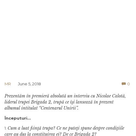
Co
MR
June 5, 2018
0

Prezentăm în premieră absolută un interviu cu Nicolae Calotă,
liderul trupei Brigada 2, trupă ce îşi lansează în prezent
albumul intitulat “Centenarul Unirii”.
Începuturi…
Cum a luat fiinţă trupa? Ce ne puteţi spune despre condiţiile
1.
care au dus la constituirea ei? De ce Brigada 2?