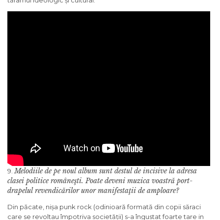
tărâmul ideologic și cultural.
Melodiile de pe noul album sunt destul de incisive la adresa
9.
clasei politice româneşti. Poate deveni muzica voastră port-
drapelul revendicărilor unor manifestaţii de amploare?
Din păcate, nișa punk rock (odinioară formată din copii săraci
care se revoltau împotriva societății) s-a îngustat foarte tare in