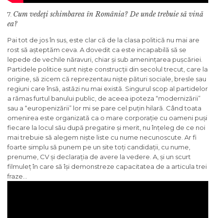
Cum vedeţi schimbarea în România? De unde trebuie să vină
7.
ea?
Pai tot de jos în sus, este clar că de la clasa politică nu mai are
rost să așteptăm ceva. A dovedit ca este incapabilă să se
lepede de vechile năravuri, chiar și sub amenințarea pușcăriei.
Partidele politice sunt niște construcții din secolul trecut, care la
origine, să zicem că reprezentau niște pături sociale, bresle sau
regiuni care însă, astăzi nu mai există. Singurul scop al partidelor
a rămas furtul banului public, de aceea ipoteza “modernizării”
sau a “europenizării” lor mi se pare cel puțin hilară. Când toata
omenirea este organizată ca o mare corporație cu oameni puși
fiecare la locul său după pregatire și merit, nu înțeleg de ce noi
mai trebuie să alegem niște liste cu nume necunoscute. Ar fi
foarte simplu să punem pe un site toți candidații, cu nume,
prenume, CV și declarația de avere la vedere. A, și un scurt
filmuleț în care să își demonstreze capacitatea de a articula trei
fraze…