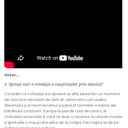
Viitor…
Speraţi într-o revoluţie a conştiinţelor prin muzică?
8.
Consider că civilizația europeană se află astazi într-un moment
de răscruce deosebit de delicat, observăm cum asaltul
ateismului și al neomarxismui a șubrezit temeliile creștine ale
bătrânului continent. Europa își pierde rolul de centru al
civilizației universale și cred că doar o revenire la valorile morale
și spirituale o mai poate salva de la colaps. Deci lupta se dă pe