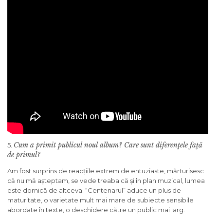
Cum a primit publicul noul album? Care sunt diferenţele faţă
5.
de primul?
Am fost surprins de reacțiile extrem de entuziaste, mărturisesc
că nu mă așteptam, se vede treaba că și în plan muzical, lumea
este dornică de altceva. “Centenarul” aduce un plus de
maturitate, o varietate mult mai mare de subiecte sensibile
abordate în texte, o deschidere către un public mai larg.