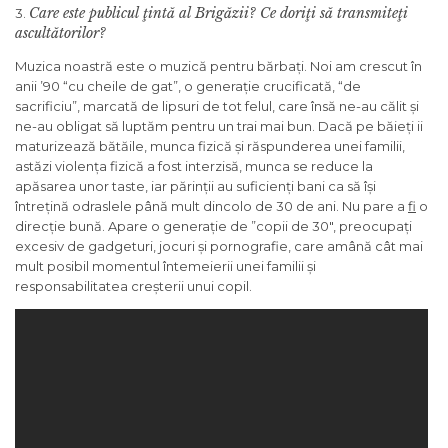
Care este publicul ţintă al Brigăzii? Ce doriţi să transmiteţi
3.
ascultătorilor?
Muzica noastră este o muzică pentru bărbați. Noi am crescut în
anii ’90 “cu cheile de gat”, o generație crucificată, “de
sacrificiu”, marcată de lipsuri de tot felul, care însă ne-au călit și
ne-au obligat să luptăm pentru un trai mai bun. Dacă pe băieți ii
maturizează bătăile, munca fizică și răspunderea unei familii,
astăzi violența fizică a fost interzisă, munca se reduce la
apăsarea unor taste, iar părinții au suficienți bani ca să își
întrețină odraslele până mult dincolo de 30 de ani. Nu pare a
fi
o
direcție bună. Apare o generație de ”copii de 30″, preocupați
excesiv de gadgeturi, jocuri și pornografie, care amână cât mai
mult posibil momentul întemeierii unei familii și
responsabilitatea creșterii unui copil.