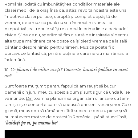
România, odată cu îmbunătățirea condițiilor materiale ale
clasei medii de la oraș. Însă da, astăzi revolta noastră este una
împotriva clasei politice, coruptă și complet depășită de
vremuri, deci muzica punk nu și-a încheiat misiunea, ci
dimpotrivă, ea trebuie să își reia locul în prima linie a baricadei
civice. Și de ce nu, sperăm să fim o sursă de inspirație și pentru
alte trupe mai tinere care poate că își pierd vremea pe la sală
cântând despre nimic, pentru nimeni. Muzica poate fi o
portavoce fantastică, printre puținele care ne-au mai rămas la
îndemână.
Ce planuri de viitor aveți? Concerte, lansări publice în acest
10.
an?
Sunt foarte mulțumit pentru faptul că am reușit să bucur
oamenii din jurul meu cu acest album și sunt sigur că unda lui se
va întinde.
Din
toamnă plănuim să organizăm o lansare cu tam-
tam și niște concerte care să unească prietenii vechi și noi. Ca o
glumă, mi-aș dori să rămânem fără subiecte pentru piese și să
nu mai avem motive de protest în România… până atunci însă,
haideți pe ei, pe mama lor
“
“!