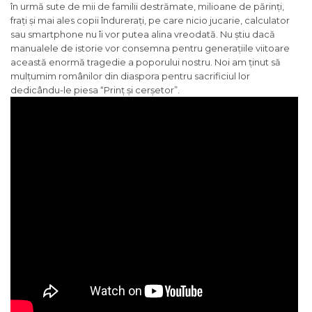
în urmă sute de mii de familii destrămate, milioane de părinți,
frați și mai ales copii îndurerați, pe care nicio jucarie, calculator
sau smartphone nu îi vor putea alina vreodată. Nu știu dacă
manualele de istorie vor consemna pentru generațiile viitoare
această enormă tragedie a poporului nostru. Noi am ținut să
mulțumim românilor din diaspora pentru sacrificiul lor
dedicându-le piesa “Prinț și cerșetor”.