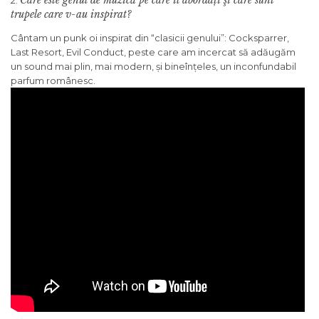
Care este genul de muzică pe care îl abordați şi care sunt
2.
trupele care v-au inspirat?
Cântam un punk oi inspirat din “clasicii genului”: Cocksparrer,
Last Resort, Evil Conduct, peste care am incercat să adăugăm
un sound mai plin, mai modern, și bineînțeles, un inconfundabil
parfum românesc.