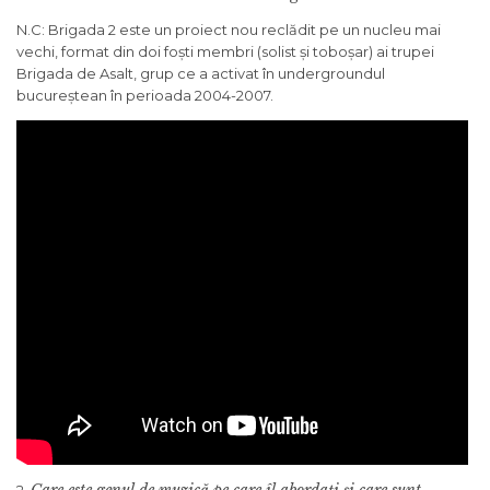
N.C: Brigada 2 este un proiect nou reclădit pe un nucleu mai
vechi, format din doi foști membri (solist și toboșar) ai trupei
Brigada de Asalt, grup ce a activat în undergroundul
bucureștean în perioada 2004-2007.