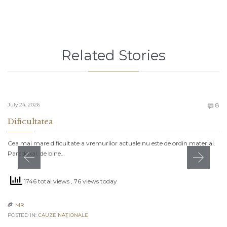
Related Stories
C
July 24, 2026
8

Dificultatea
Cea mai mare dificultate a vremurilor actuale nu este de ordin material.
Paradoxal, de bine…
1746 total views
, 76 views today
MR

POSTED IN:
CAUZE NAŢIONALE