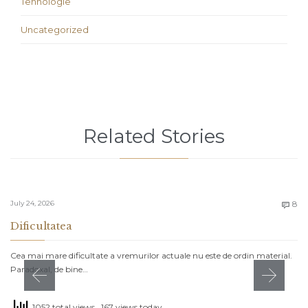
Tehnologie
Uncategorized
Related Stories
C
July 24, 2026
8

Dificultatea
Cea mai mare dificultate a vremurilor actuale nu este de ordin material.
Paradoxal, de bine…
1052 total views
, 167 views today