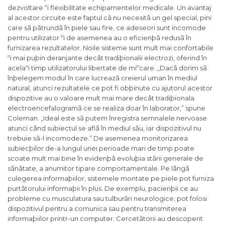
dezvoltare ºi flexibilitate echipamentelor medicale. Un avantaj
al acestor circuite este faptul cã nu necesitã un gel special, pini
care sã pãtrundã în piele sau fire, ce adeseori sunt incomode
pentru utilizator ºi de asemenea au o eficienþã redusã în
furnizarea rezultatelor. Noile sisteme sunt mult mai confortabile
ºi mai puþin deranjante decât tradiþionalii electrozi, oferind în
acelaºi timp utilizatorului libertate de miºcare. „Dacã dorim sã
înþelegem modul în care lucreazã creierul uman în mediul
natural, atunci rezultatele ce pot fi obþinute cu ajutorul acestor
dispozitive au o valoare mult mai mare decât tradiþionala
electroencefalogramã ce se realiza doar în laborator,” spune
Coleman. „Ideal este sã putem înregistra semnalele nervoase
atunci când subiectul se aflã în mediul sãu, iar dispozitivul nu
trebuie sã-l incomodeze.” De asemenea monitorizarea
subiecþilor de-a lungul unei perioade mari de timp poate
scoate mult mai bine în evidenþã evoluþia stãrii generale de
sãnãtate, a anumitor tipare comportamentale. Pe lângã
culegerea informaþiilor, sistemele montate pe piele pot furniza
purtãtorului informaþii în plus. De exemplu, pacienþii ce au
probleme cu musculatura sau tulburãri neurologice, pot folosi
dispozitivul pentru a comunica sau pentru transmiterea
informaþiilor printr-un computer. Cercetãtorii au descoperit