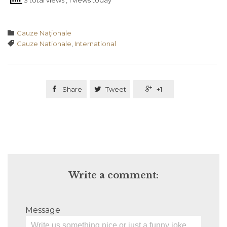
Category

Cauze Naţionale
Tags

Cauze Nationale
,
International

Share

Tweet

+1
Write a comment:
Message