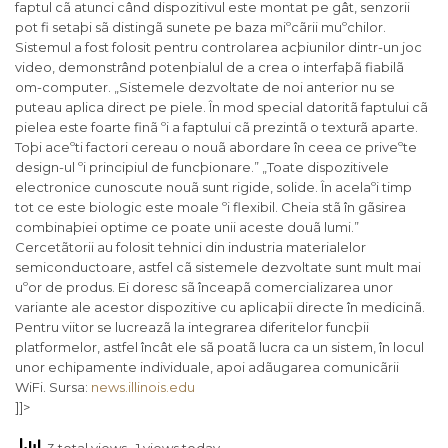
faptul cã atunci când dispozitivul este montat pe gât, senzorii
pot fi setaþi sã distingã sunete pe baza miºcãrii muºchilor.
Sistemul a fost folosit pentru controlarea acþiunilor dintr-un joc
video, demonstrând potenþialul de a crea o interfaþã fiabilã
om-computer. „Sistemele dezvoltate de noi anterior nu se
puteau aplica direct pe piele. În mod special datoritã faptului cã
pielea este foarte finã ºi a faptului cã prezintã o texturã aparte.
Toþi aceºti factori cereau o nouã abordare în ceea ce priveºte
design-ul ºi principiul de funcþionare.” „Toate dispozitivele
electronice cunoscute nouã sunt rigide, solide. În acelaºi timp
tot ce este biologic este moale ºi flexibil. Cheia stã în gãsirea
combinaþiei optime ce poate unii aceste douã lumi.”
Cercetãtorii au folosit tehnici din industria materialelor
semiconductoare, astfel cã sistemele dezvoltate sunt mult mai
uºor de produs. Ei doresc sã înceapã comercializarea unor
variante ale acestor dispozitive cu aplicaþii directe în medicinã.
Pentru viitor se lucreazã la integrarea diferitelor funcþii
platformelor, astfel încât ele sã poatã lucra ca un sistem, în locul
unor echipamente individuale, apoi adãugarea comunicãrii
WiFi. Sursa:
news.illinois.edu
]]>
3 total views
, 1 views today