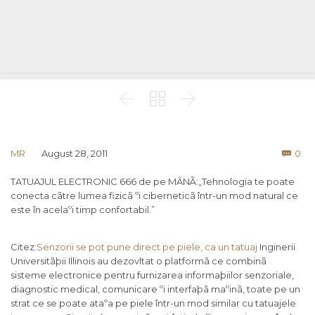



Co
MR
August 28, 2011
0

TATUAJUL ELECTRONIC 666 de pe MÂNÃ:„Tehnologia te poate
conecta cãtre lumea fizicã ºi ciberneticã într-un mod natural ce
este în acelaºi timp confortabil.”
Citez:
Senzorii se pot pune direct pe piele, ca un tatuaj
Inginerii
Universitãþii Illinois au dezovltat o platformã ce combinã
sisteme electronice pentru furnizarea informaþiilor senzoriale,
diagnostic medical, comunicare ºi interfaþã maºinã, toate pe un
strat ce se poate ataºa pe piele într-un mod similar cu tatuajele