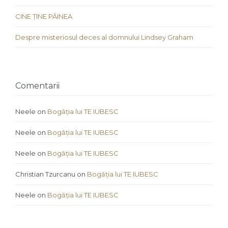
CINE ȚINE PÂINEA
Despre misteriosul deces al domnului Lindsey Graham
Comentarii
Neele
on
Bogăția lui TE IUBESC
Neele
on
Bogăția lui TE IUBESC
Neele
on
Bogăția lui TE IUBESC
Christian Tzurcanu
on
Bogăția lui TE IUBESC
Neele
on
Bogăția lui TE IUBESC