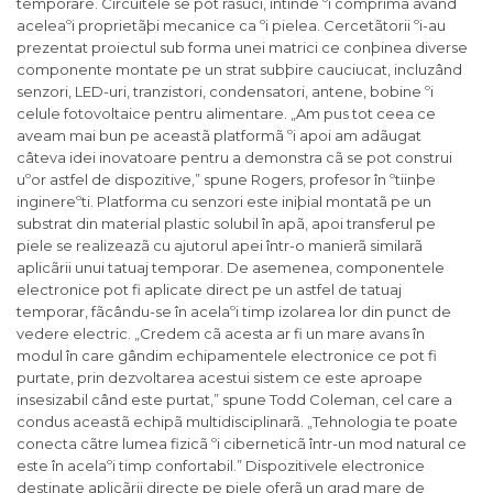
temporare. Circuitele se pot rãsuci, întinde ºi comprima având
aceleaºi proprietãþi mecanice ca ºi pielea. Cercetãtorii ºi-au
prezentat proiectul sub forma unei matrici ce conþinea diverse
componente montate pe un strat subþire cauciucat, incluzând
senzori, LED-uri, tranzistori, condensatori, antene, bobine ºi
celule fotovoltaice pentru alimentare. „Am pus tot ceea ce
aveam mai bun pe aceastã platformã ºi apoi am adãugat
câteva idei inovatoare pentru a demonstra cã se pot construi
uºor astfel de dispozitive,” spune Rogers, profesor în ºtiinþe
inginereºti.
Platforma cu senzori este iniþial montatã pe un
substrat din material plastic solubil în apã, apoi transferul pe
piele se realizeazã cu ajutorul apei într-o manierã similarã
aplicãrii unui tatuaj temporar. De asemenea, componentele
electronice pot fi aplicate direct pe un astfel de tatuaj
temporar, fãcându-se în acelaºi timp izolarea lor din punct de
vedere electric. „Credem cã acesta ar fi un mare avans în
modul în care gândim echipamentele electronice ce pot fi
purtate, prin dezvoltarea acestui sistem ce este aproape
insesizabil când este purtat,” spune Todd Coleman, cel care a
condus aceastã echipã multidisciplinarã. „Tehnologia te poate
conecta cãtre lumea fizicã ºi ciberneticã într-un mod natural ce
este în acelaºi timp confortabil.” Dispozitivele electronice
destinate aplicãrii directe pe piele oferã un grad mare de