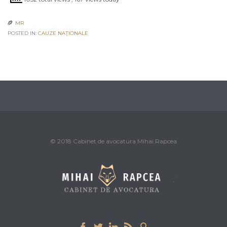
MR

POSTED IN:
CAUZE NAŢIONALE
© 2018 Cabinet de avocatura Mihai Rapcea




