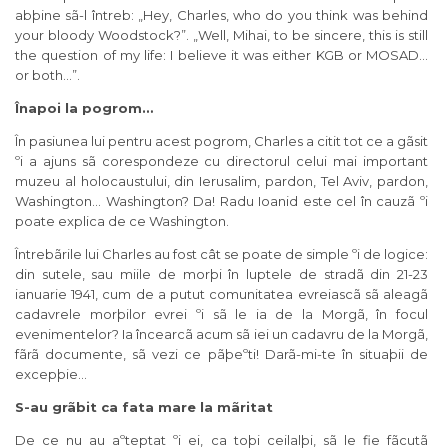
abþine sã-l întreb: „Hey, Charles, who do you think was behind
your bloody Woodstock?”. „Well, Mihai, to be sincere, this is still
the question of my life: I believe it was either KGB or MOSAD…
or both…”.
Înapoi la pogrom…
În pasiunea lui pentru acest pogrom, Charles a citit tot ce a gãsit
ºi a ajuns sã corespondeze cu directorul celui mai important
muzeu al holocaustului, din Ierusalim, pardon, Tel Aviv, pardon,
Washington… Washington? Da! Radu Ioanid este cel în cauzã ºi
poate explica de ce Washington.
Întrebãrile lui Charles au fost cât se poate de simple ºi de logice:
din sutele, sau miile de morþi în luptele de stradã din 21-23
ianuarie 1941, cum de a putut comunitatea evreiascã sã aleagã
cadavrele morþilor evrei ºi sã le ia de la Morgã, în focul
evenimentelor? Ia încearcã acum sã iei un cadavru de la Morgã,
fãrã documente, sã vezi ce pãþeºti! Darã-mi-te în situaþii de
excepþie…
S-au grãbit ca fata mare la mãritat
De ce nu au aºteptat ºi ei, ca toþi ceilalþi, sã le fie fãcutã