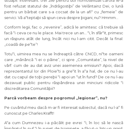
situaþii. Interesant: trei zile pentru doi homosexuali cãrora le-a
fost refuzat statutul de „îndrãgostiþi” de Velãntainz Dei, o lunã
pentru un bãrbat care s-a cocsat de la un afiº cu „femeie” de
servici. Vã aºteptaþi sã spun ceva despre þigani, nu? Hmmm…
Conform legii, fac o „revenire”, adicã le amintesc cã trebuie sã
facã ºi ceva ce nu le place. Mai trece un an… ªi, în sfârºit, primesc
un rãspuns atât de lung, încât nici nu l-am citit. Decât la final:
„coadã de peºte”!
Totuºi, uimirea mea nu se îndreaptã cãtre CNCD, niºte oameni
care „mãnâncã ºi ei o pâine”, ci spre „Comunitate”, la nivel de
vârf: cum de au dat aviz unei asemenea emisiuni? Apoi, dacã
reprezentantul lor din Ploieºti a greºit în aºa hal, de ce nu l-au
dat cu capul de toþi pereþii ºi apoi un ºut în fund? De ce nu l-au
dezavuat public pentru rãspândirea unei minciuni ridicole ºi
discreditarea Comunitãþii?
Parc
ã vorbeam despre pogromul „legionar”, nu?
Pe cuvântul meu dacã m-ar fi interesat subiectul, dacã nu l-aº fi
cunoscut pe Charles Krafft!
Aºa cum Dumnezeu i-a pãcãlit pe evrei ºi, în loc sã le nascã
Împãratul în puf ºi în sunet de trompete, a fãcut-o într-un grajd,