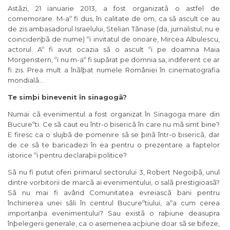
Astãzi, 21 ianuarie 2013, a fost organizatã o astfel de
comemorare. M-aº fi dus, în calitate de om, ca sã ascult ce au
de zis ambasadorul Israelului, Stelian Tãnase (da, jurnalistul, nu e
coincidenþã de nume) ºi invitatul de onoare, Mircea Albulescu,
actorul. Aº fi avut ocazia sã o ascult ºi pe doamna Maia
Morgenstern, ºi nu m-aº fi supãrat pe domnia sa, indiferent ce ar
fi zis. Prea mult a înãlþat numele României în cinematografia
mondialã…
Te simþi
binevenit în sinagogã?
Numai cã evenimentul a fost organizat în Sinagoga mare din
Bucureºti. Ce sã caut eu într-o bisericã în care nu mã simt bine?
E firesc ca o slujbã de pomenire sã se þinã într-o bisericã, dar
de ce sã te baricadezi în ea pentru o prezentare a faptelor
istorice ºi pentru declaraþii politice?
Sã nu fi putut oferi primarul sectorului 3, Robert Negoiþã, unul
dintre vorbitorii de marcã ai evenimentului, o salã prestigioasã?
Sã nu mai fi având Comunitatea evreiascã bani pentru
închirierea unei sãli în centrul Bucureºtiului, aºa cum cerea
importanþa evenimentului? Sau existã o raþiune deasupra
înþelegerii generale, ca o asemenea acþiune doar sã se bifeze,