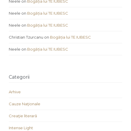
Neele
on
Bogăția lui TE IUBESC
Neele
on
Bogăția lui TE IUBESC
Neele
on
Bogăția lui TE IUBESC
Christian Tzurcanu
on
Bogăția lui TE IUBESC
Neele
on
Bogăția lui TE IUBESC
Categorii
Arhive
Cauze Naţionale
Creaţie literară
Intense Light