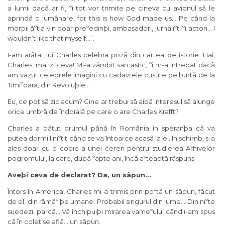
a lumii dacã ar fi, ºi tot vor trimite pe cineva cu avionul sã le
aprindã o lumânare, for this is how God made us… Pe când la
morþii ãºtia vin doar preºedinþi, ambasadori, jurnaliºti ºi actori… I
wouldn’t like that myself…”.
I-am arãtat lui Charles celebra pozã din cartea de istorie. Hai,
Charles, mai zi ceva! Mi-a zâmbit sarcastic, ºi m-a intrebat dacã
am vazut celebrele imagini cu cadavrele cusute pe burtã de la
Timiºoara, din Revoluþie…
Eu, ce pot sã zic acum? Cine ar trebui sã aibã interesul sã alunge
orice umbrã de îndoialã pe care o are Charles Krafft?
Charles a bãtut drumul pânã în România în speranþa cã va
putea dormi liniºtit când se va întoarce acasã la el. În schimb, s-a
ales doar cu o copie a unei cereri pentru studierea Arhivelor
pogromului, la care, dupã ºapte ani, încã aºteaptã rãspuns.
Aveþi ceva de declarat? Da, un sãpun…
Întors în America, Charles mi-a trimis prin poºtã un sãpun, fãcut
de el, din rãmãºiþe umane. Probabil singurul din lume… Din niºte
suedezi, parcã… Vã închipuiþi mirarea vameºului când i-am spus
cã în colet se aflã… un sãpun.