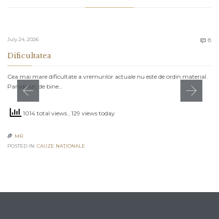
C
July 24, 2026
8

Dificultatea
Cea mai mare dificultate a vremurilor actuale nu este de ordin material.
Paradoxal, de bine…
1014 total views
, 129 views today
MR

POSTED IN:
CAUZE NAŢIONALE