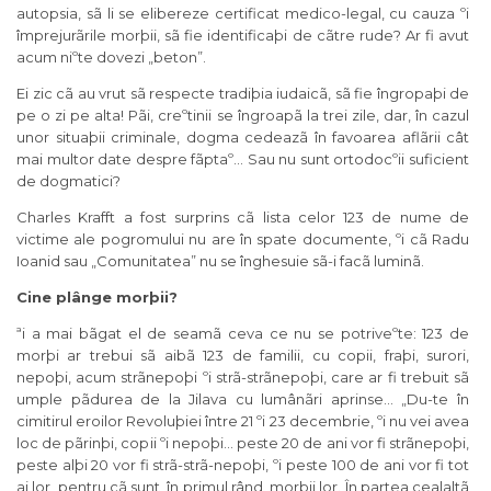
autopsia, sã li se elibereze certificat medico-legal, cu cauza ºi
împrejurãrile morþii, sã fie identificaþi de cãtre rude? Ar fi avut
acum niºte dovezi „beton”.
Ei zic cã au vrut sã respecte tradiþia iudaicã, sã fie îngropaþi de
pe o zi pe alta! Pãi, creºtinii se îngroapã la trei zile, dar, în cazul
unor situaþii criminale, dogma cedeazã în favoarea aflãrii cât
mai multor date despre fãptaº… Sau nu sunt ortodocºii suficient
de dogmatici?
Charles Krafft a fost surprins cã lista celor 123 de nume de
victime ale pogromului nu are în spate documente, ºi cã Radu
Ioanid sau „Comunitatea” nu se înghesuie sã-i facã luminã.
Cine plânge morþii?
ªi a mai bãgat el de seamã ceva ce nu se potriveºte: 123 de
morþi ar trebui sã aibã 123 de familii, cu copii, fraþi, surori,
nepoþi, acum strãnepoþi ºi strã-strãnepoþi, care ar fi trebuit sã
umple pãdurea de la Jilava cu lumânãri aprinse… „Du-te în
cimitirul eroilor Revoluþiei între 21 ºi 23 decembrie, ºi nu vei avea
loc de pãrinþi, copii ºi nepoþi… peste 20 de ani vor fi strãnepoþi,
peste alþi 20 vor fi strã-strã-nepoþi, ºi peste 100 de ani vor fi tot
ai lor, pentru cã sunt, în primul rând, morþii lor. În partea cealaltã