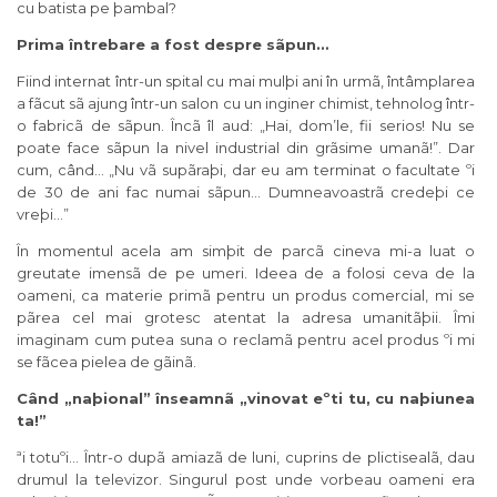
cu batista pe þambal?
Prima întrebare a fost despre sãpun
…
Fiind internat într-un spital cu mai mulþi ani în urmã, întâmplarea
a fãcut sã ajung într-un salon cu un inginer chimist, tehnolog într-
o fabricã de sãpun. Încã îl aud: „Hai, dom’le, fii serios! Nu se
poate face sãpun la nivel industrial din grãsime umanã!”. Dar
cum, când… „Nu vã supãraþi, dar eu am terminat o facultate ºi
de 30 de ani fac numai sãpun… Dumneavoastrã credeþi ce
vreþi…”
În momentul acela am simþit de parcã cineva mi-a luat o
greutate imensã de pe umeri. Ideea de a folosi ceva de la
oameni, ca materie primã pentru un produs comercial, mi se
pãrea cel mai grotesc atentat la adresa umanitãþii. Îmi
imaginam cum putea suna o reclamã pentru acel produs ºi mi
se fãcea pielea de gãinã.
Când „naþional
” înseamnã „vinovat eºti tu, cu naþiunea
ta!”
ªi totuºi… Într-o dupã amiazã de luni, cuprins de plictisealã, dau
drumul la televizor. Singurul post unde vorbeau oameni era