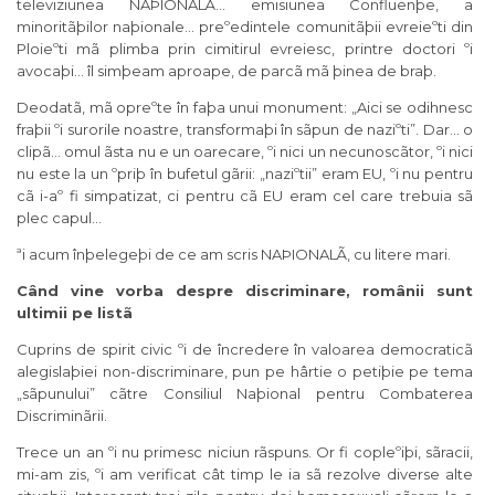
televiziunea NAÞIONALÃ… emisiunea Confluenþe, a
minoritãþilor naþionale… preºedintele comunitãþii evreieºti din
Ploieºti mã plimba prin cimitirul evreiesc, printre doctori ºi
avocaþi… îl simþeam aproape, de parcã mã þinea de braþ.
Deodatã, mã opreºte în faþa unui monument: „Aici se odihnesc
fraþii ºi surorile noastre, transformaþi în sãpun de naziºti”. Dar… o
clipã… omul ãsta nu e un oarecare, ºi nici un necunoscãtor, ºi nici
nu este la un ºpriþ în bufetul gãrii: „naziºtii” eram EU, ºi nu pentru
cã i-aº fi simpatizat, ci pentru cã EU eram cel care trebuia sã
plec capul…
ªi acum înþelegeþi de ce am scris NAÞIONALÃ, cu litere mari.
Când vine vorba despre discriminare, românii sunt
ultimii pe listã
Cuprins de spirit civic ºi de încredere în valoarea democraticã
alegislaþiei non-discriminare, pun pe hârtie o petiþie pe tema
„sãpunului” cãtre Consiliul Naþional pentru Combaterea
Discriminãrii.
Trece un an ºi nu primesc niciun rãspuns. Or fi copleºiþi, sãracii,
mi-am zis, ºi am verificat cât timp le ia sã rezolve diverse alte