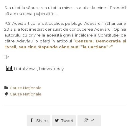
S-a uitat la sãpun… s-a uitat la mine… s-a uitat la mine… Probabil
cã am eu ceva, puþin altfel…
P.S. Acest articol a fost publicat pe blogul Adevãrul în 21 ianuarie
2013 și a fost imediat cenzurat de conducerea Adevãrul. Opinia
autorului cu privire la aceastã gravã încãlcare a Constituției de
cãtre Adevãrul o gãsiți în articolul
”
Cenzura, Democrația și
Evreii, sau cine rãspunde când suni ”la Cartianu”?”
]]>
1 total views
, 1 views today
Category

Cauze Naţionale
Tags

Cauze Nationale

Share

Tweet

+1