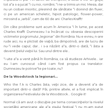
tot aºa s-a jucat ºi cu noi, românii, ºi ne-a trimis un mic Mesia, dar
nu un cioban mioritic, plesnind de sãnãtate ºi doinind din fluier,
ci pe un american scheletic, hipiot patologic, flower-power,
mirosind a „iarbã”, cam de 60 de ani: Charles Krafft!
Din câte probleme sunt acum în America ºi în lume, pe acest
Charles Krafft Dumnezeu l-a încãrcat cu obsesia descoperirii
victimelor pogromului „legionar” din România. Nu e evreu, n-are
rude aici, nu e plictisit de viaþã, ba dimpotrivã, are de lucru de
nu-ºi vede capul, dar… i s-a nãzãrit aºa, dintr-o datã, ºi ãsta a
devenit þelul vieþii lui. Sau unul dintre ele…
ªi uite aºa a venit pânã în România, ca sã studieze Arhivele… iar
eu l-am cunoscut când i-am fost propus ca translator.
Dumnezeu le potriveºte pe toate, nu?
De la Woodstock la legionari…
Who the f..k is Charles ãsta, veþi zice, de a devenit aºa de
important dintr-o datã? Pãi, printre altele, el a fost implicat în
organizarea Festivalului de la Woodstock… Google it!
Normal cã am avut o discuþie pe tema consecinþelor la nivelul
societãþii americane ale aºa zisului festival ºi nu m-am putut