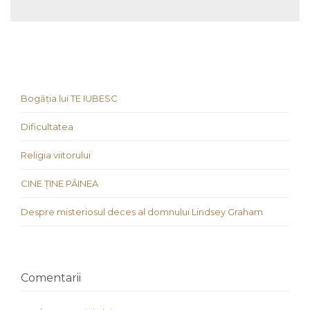
Bogăția lui TE IUBESC
Dificultatea
Religia viitorului
CINE ȚINE PÂINEA
Despre misteriosul deces al domnului Lindsey Graham
Comentarii