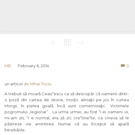



Co
MR
February 6, 2014
0

un articol
de Mihai Tociu
A trebuit sã moarã Ceauºescu ca sã descopãr cã oamenii dintr-
o pozã din cartea de istorie, morþi, aliniaþi pe jos în curtea
Morgii, în pielea goalã, încã sunt comemoraþi… Victimele
pogromului „legionar”… La urma urmei, au fost ºi ei oameni vii,
mi-am zis, ºi e normal, era sã zic creºtineºte, ca cineva sã le
pãstreze vie amintirea. Numai cã au început sã aparã
întrebãrile…