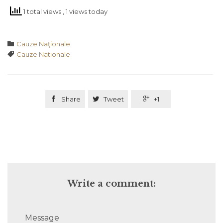
1 total views
, 1 views today
Category

Cauze Naţionale
Tags

Cauze Nationale

Share

Tweet

+1
Write a comment:
Message