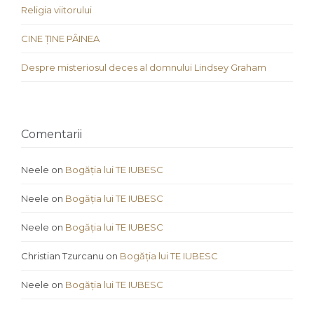
Religia viitorului
CINE ȚINE PÂINEA
Despre misteriosul deces al domnului Lindsey Graham
Comentarii
Neele
on
Bogăția lui TE IUBESC
Neele
on
Bogăția lui TE IUBESC
Neele
on
Bogăția lui TE IUBESC
Christian Tzurcanu
on
Bogăția lui TE IUBESC
Neele
on
Bogăția lui TE IUBESC