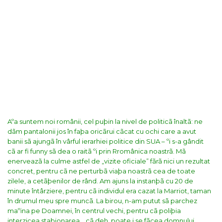
Aºa suntem noi românii, cel puþin la nivel de politicã înaltã: ne
dãm pantalonii jos în faþa oricãrui cãcat cu ochi care a avut
banii sã ajungã în vârful ierarhiei politice din SUA – ºi s-a gândit
cã ar fi funny sã dea o raitã ºi prin Rromânica noastrã.
Mã
enerveazã la culme astfel de „vizite oficiale” fãrã nici un rezultat
concret, pentru cã ne perturbã viaþa noastrã cea de toate
zilele, a cetãþenilor de rând. Am ajuns la instanþã cu 20 de
minute întârziere, pentru cã individul era cazat la Marriot, taman
în drumul meu spre muncã. La birou, n-am putut sã parchez
maºina pe Doamnei, în centrul vechi, pentru cã poliþia
interzicea staþionarea… cã deh, poate i se fãcea domnului