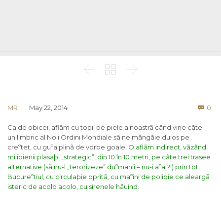



Co
MR
May 22, 2014
0

Ca de obicei, aflãm cu toþii pe piele a noastrã când vine câte
un limbric al Noii Ordini Mondiale sã ne mângâie duios pe
creºtet, cu guºa plinã de vorbe goale.
O aflãm indirect, vãzând
miliþienii plasaþi „strategic”, din 10 în 10 metri, pe câte trei trasee
alternative (sã nu-l „terorizeze” duºmanii – nu-i aºa ?!) prin tot
Bucureºtiul, cu circulaþie opritã, cu maºini de poliþie ce aleargã
isteric de acolo acolo, cu sirenele hãuind.