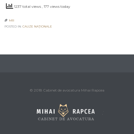
1237 total views
, 177 views today
MR

POSTED IN:
CAUZE NAŢIONALE
© 2018 Cabinet de avocatura Mihai Rapcea