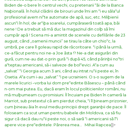
Biden de-o bere în centrul vechi, cu pretenarii ºãi de la Banca
Naþionalã.
În holul clãdirii de birouri unde îmi am ºi eu sãlaºul
profesional avem niºte automate de apã, suc, etc. Miliþienii
ascunºi în hol, de arºiþa soarelui, cumpãraserã toatã apa, bãi
nene ! De a trebuit sã mã duc la magazinul din colþ sã îmi
cumpãr apã ! Scena mi-a amintit de scenele cu defilãrile de 23
august, când „oamenii muncii” se tirau la câte un chioºc, la
umbrã, pe care îl goleau rapid de rãcoritoare.
ªi pânã la urmã,
ce-a fãcut pentru noi ne-a Joe ãsta !? Ne-a dat asigurãri din
gurã, cum ne-au dat-o prin gurã ºi dupã 45, când pãrinþii noºtri
aºteptau americanii, sã-i salveze de bolºevici. Aºa cum au
„salvat” ºi Georgia acum 3 ani, când au intrat ruºii peste ei, în
Osetia. Aºa cum i-au „salvat” ºi pe ucrainieni.
O s-o sugem de la
marele licurici –vorba lui dom preºedinte Bãsescu – pânã când
n-om mai putea.
Eu, dacã eram în locul politicienilor români, nu
mã mulþumeam cu promisiuni. Îl încuiam pe Biden în camerã la
Marriot, sub pretextul cã am pierdut cheia, ºi îl þineam prizonier,
cum þineau ãia în evul mediu principii drept garanþii de pace. Îl
foloseam ca scut uman pentru babele din Moldova, ca sã fiu
sigur cã dacã dau ruºii peste noi, o sã sarã ºi americanii sã îºi
apere vice-preºedintele.
Pãrerea mea…
Mihai Rapcea
]]>