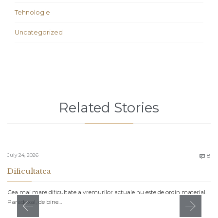
Tehnologie
Uncategorized
Related Stories
C
July 24, 2026
8

Dificultatea
Cea mai mare dificultate a vremurilor actuale nu este de ordin material.
Paradoxal, de bine…