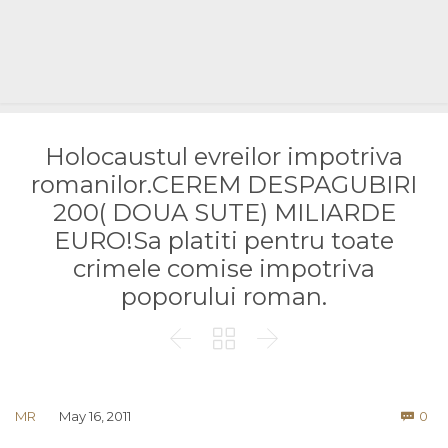
Holocaustul evreilor impotriva
romanilor.CEREM DESPAGUBIRI
200( DOUA SUTE) MILIARDE
EURO!Sa platiti pentru toate
crimele comise impotriva
poporului roman.



Co
MR
May 16, 2011
0
