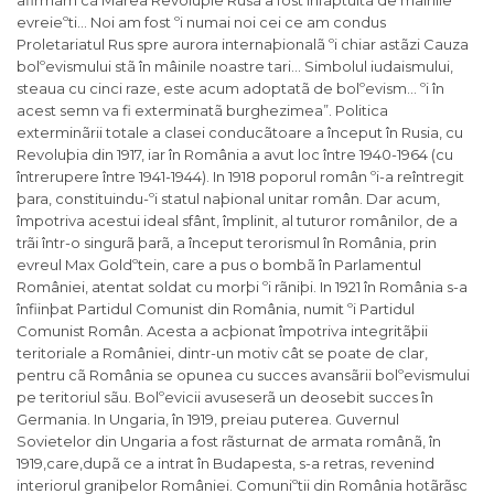
afirmãm cã Marea Revoluþie Rusã a fost înfãptuitã de mâinile
evreieºti… Noi am fost ºi numai noi cei ce am condus
Proletariatul Rus spre aurora internaþionalã ºi chiar astãzi Cauza
bolºevismului stã în mâinile noastre tari… Simbolul iudaismului,
steaua cu cinci raze, este acum adoptatã de bolºevism… ºi în
acest semn va fi exterminatã burghezimea”. Politica
exterminãrii totale a clasei conducãtoare a început în Rusia, cu
Revoluþia din 1917, iar în România a avut loc între 1940-1964 (cu
întrerupere între 1941-1944). In 1918 poporul român ºi-a reîntregit
þara, constituindu-ºi statul naþional unitar român. Dar acum,
împotriva acestui ideal sfânt, împlinit, al tuturor românilor, de a
trãi într-o singurã þarã, a început terorismul în România, prin
evreul Max Goldºtein, care a pus o bombã în Parlamentul
României, atentat soldat cu morþi ºi rãniþi. In 1921 în România s-a
înfiinþat Partidul Comunist din România, numit ºi Partidul
Comunist Român. Acesta a acþionat împotriva integritãþii
teritoriale a României, dintr-un motiv cât se poate de clar,
pentru cã România se opunea cu succes avansãrii bolºevismului
pe teritoriul sãu. Bolºevicii avuseserã un deosebit succes în
Germania. In Ungaria, în 1919, preiau puterea. Guvernul
Sovietelor din Ungaria a fost rãsturnat de armata românã, în
1919,care,dupã ce a intrat în Budapesta, s-a retras, revenind
interiorul graniþelor României. Comuniºtii din România hotãrãsc