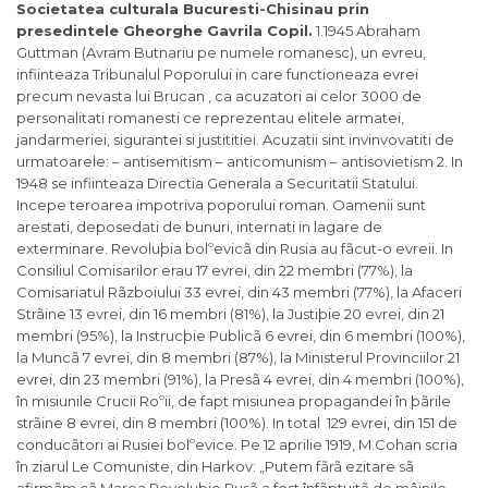
Societatea culturala Bucuresti-Chisinau prin
presedintele Gheorghe Gavrila Copil.
1.1945 Abraham
Guttman (Avram Butnariu pe numele romanesc), un evreu,
infiinteaza Tribunalul Poporului in care functioneaza evrei
precum nevasta lui Brucan , ca acuzatori ai celor 3000 de
personalitati romanesti ce reprezentau elitele armatei,
jandarmeriei, sigurantei si justititiei. Acuzatii sint invinvovatiti de
urmatoarele: – antisemitism – anticomunism – antisovietism 2. In
1948 se infiinteaza Directia Generala a Securitatii Statului.
Incepe teroarea impotriva poporului roman. Oamenii sunt
arestati, deposedati de bunuri, internati in lagare de
exterminare. Revoluþia bolºevicã din Rusia au fãcut-o evreii. In
Consiliul Comisarilor erau 17 evrei, din 22 membri (77%), la
Comisariatul Rãzboiului 33 evrei, din 43 membri (77%), la Afaceri
Strãine 13 evrei, din 16 membri (81%), la Justiþie 20 evrei, din 21
membri (95%), la Instrucþie Publicã 6 evrei, din 6 membri (100%),
la Muncã 7 evrei, din 8 membri (87%), la Ministerul Provinciilor 21
evrei, din 23 membri (91%), la Presã 4 evrei, din 4 membri (100%),
în misiunile Crucii Roºii, de fapt misiunea propagandei în þãrile
strãine 8 evrei, din 8 membri (100%). In total 129 evrei, din 151 de
conducãtori ai Rusiei bolºevice. Pe 12 aprilie 1919, M.Cohan scria
în ziarul Le Comuniste, din Harkov: „Putem fãrã ezitare sã