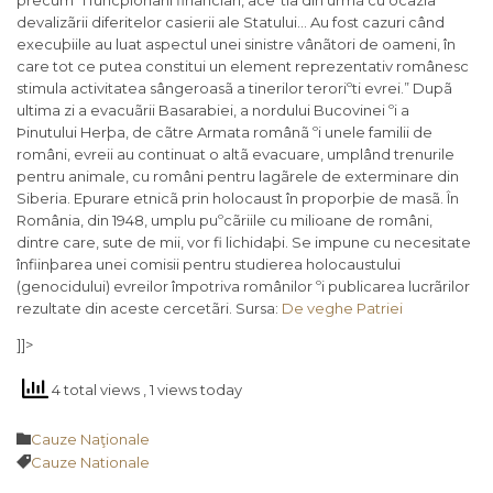
De veghe Patriei
]]>
4 total views
, 1 views today
Category

Cauze Naţionale
Tags

Cauze Nationale