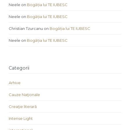
Neele
on
Bogăția lui TE IUBESC
Neele
on
Bogăția lui TE IUBESC
Christian Tzurcanu
on
Bogăția lui TE IUBESC
Neele
on
Bogăția lui TE IUBESC
Categorii
Arhive
Cauze Naţionale
Creaţie literară
Intense Light