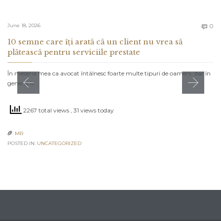
C
June 18, 2026
0

10 semne care îți arată că un client nu vrea să
plătească pentru serviciile prestate
În meseria mea ca avocat întâlnesc foarte multe tipuri de oameni, dar în
general îi…
2267 total views
, 31 views today
MR

POSTED IN:
UNCATEGORIZED