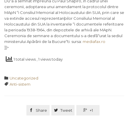
Duºa a semnat împreunã cu Paul Shapiro, în cadrul unei
ceremonii, adoptarea unui amendament la protocolul dintre
MApN ºi Consiliul Memorial al Holocaustului din SUA, prin care se
va extinde accesul reprezentanþilor Consiliului Memorial al
Holocaustului din SUA la inventarele ºi documentele referitoare
la perioada 1938-1964, din depozitele de arhivã ale MApN.
Ceremonia de semnare a documentului s-a desfãºurat la sediul
ministerului Apãrãrii de la Bucureºti. sursa:
mediafax.ro
]]>
1 total views
, 1 views today
Category

Uncategorized
Tags

Anti-sistem

Share

Tweet

+1