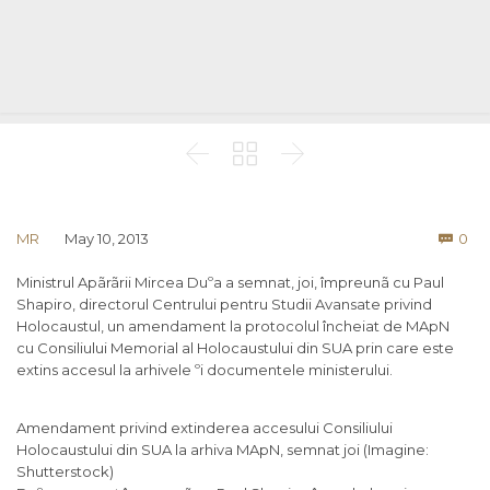



Co
MR
May 10, 2013
0

Ministrul Apãrãrii Mircea Duºa a semnat, joi, împreunã cu Paul
Shapiro, directorul Centrului pentru Studii Avansate privind
Holocaustul, un amendament la protocolul încheiat de MApN
cu Consiliului Memorial al Holocaustului din SUA prin care este
extins accesul la arhivele ºi documentele ministerului.
Amendament privind extinderea accesului Consiliului
Holocaustului din SUA la arhiva MApN, semnat joi (Imagine:
Shutterstock)