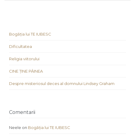
Bogăția lui TE IUBESC
Dificultatea
Religia viitorului
CINE ȚINE PÂINEA
Despre misteriosul deces al domnului Lindsey Graham
Comentarii
Neele
on
Bogăția lui TE IUBESC