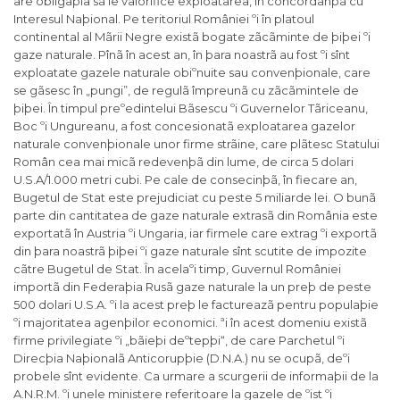
are obligaþia sã le valorifice exploatarea, în concordanþã cu
Interesul Naþional. Pe teritoriul României ºi în platoul
continental al Mãrii Negre existã bogate zãcãminte de þiþei ºi
gaze naturale. Pînã în acest an, în þara noastrã au fost ºi sînt
exploatate gazele naturale obiºnuite sau convenþionale, care
se gãsesc în „pungi”, de regulã împreunã cu zãcãmintele de
þiþei. În timpul preºedintelui Bãsescu ºi Guvernelor Tãriceanu,
Boc ºi Ungureanu, a fost concesionatã exploatarea gazelor
naturale convenþionale unor firme strãine, care plãtesc Statului
Român cea mai micã redevenþã din lume, de circa 5 dolari
U.S.A/1.000 metri cubi. Pe cale de consecinþã, în fiecare an,
Bugetul de Stat este prejudiciat cu peste 5 miliarde lei. O bunã
parte din cantitatea de gaze naturale extrasã din România este
exportatã în Austria ºi Ungaria, iar firmele care extrag ºi exportã
din þara noastrã þiþei ºi gaze naturale sînt scutite de impozite
cãtre Bugetul de Stat. În acelaºi timp, Guvernul României
importã din Federaþia Rusã gaze naturale la un preþ de peste
500 dolari U.S.A. ºi la acest preþ le factureazã pentru populaþie
ºi majoritatea agenþilor economici. ªi în acest domeniu existã
firme privilegiate ºi „bãieþi deºtepþi“, de care Parchetul ºi
Direcþia Naþionalã Anticorupþie (D.N.A.) nu se ocupã, deºi
probele sînt evidente. Ca urmare a scurgerii de informaþii de la
A.N.R.M. ºi unele ministere referitoare la gazele de ºist ºi