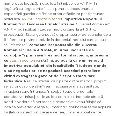
numeroase localitãþi nu au fost înºtiinþaþi de A.N.R.M. în
legãturã cu negocierile în curs pentru concesionarea
exploatãrii gazelor de ºist pe proprietãþile lor prin fracturare
hidraulicã.
ANRM lucreazã în secret
împotriva Poporului
Român ºi în favoarea firmelor strãine
. Guvernul României ºi
A.N.R.M. au încãlcat ºi Legea mediului care, la art. 5 lit. c,
precizeazã: „Statul garanteazã dreptul tuturor persoanelor de a
fi informate privind deciziile în domeniul mediului care ar putea
sã-i afecteze“.
Persoane iresponsabile din Guvernul
României ºi de la A.N.R.M., în urma unor acte de
corupþie ºi prin sãvîrºirea multor infracþiuni, împreunã
cu
asasinii economici
strãini, au pus la cale un genocid
împotriva populaþiei din localitãþile ºi judeþele unde
s-au negociat ori se negociazã acorduri petroliere
vizînd extragerea gazelor de ºist prin fracturare
hidraulicã.
Rezultã, aºadar, cã o parte dintre martorii propuºi
se fac vinovaþi de sãvîrºirea infracþiunilor mai sus arãtate,
infracþiuni care întrunesc, în speþã, toate elementele
constitutive. Infracþiunile au fost comise cu intenþie directã,
avînd în vedere cã persoanele respective aveau ºtiinþã cã
încalcã prevederile legale, urmãrind ºi dorind realizarea acþiunii
lor (latura subiectivã). De asemenea, urmãrile socialmente