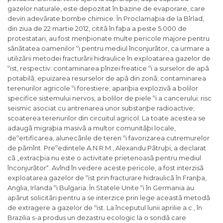
gazelor naturale, este depozitat în bazine de evaporare, care
devin adevãrate bombe chimice. În Proclamaþia de la Bîrlad,
din ziua de 22 martie 2012, cititã în faþa a peste 5.000 de
protestatari, au fost menþionate multe pericole majore pentru
sãnãtatea oamenilor ºi pentru mediul înconjurãtor, ca urmare a
utilizãrii metodei fracturãrii hidraulice în exploatarea gazelor de
ºist, respectiv: contaminarea pînzei freatice ºi a surselor de apã
potabilã; epuizarea resurselor de apã din zonã; contaminarea
terenurilor agricole ºi forestiere; apariþia explozivã a bolilor
specifice sistemului nervos, a bolilor de piele ºi a cancerului; risc
seismic asociat cu antrenarea unor substanþe radioactive;
scoaterea terenurilor din circuitul agricol. La toate acestea se
adaugã migraþia masivã a multor comunitãþi locale,
deºertificarea, alunecãrile de teren ºi favorizarea cutremurelor
de pãmînt. Preºedintele A.N.R.M., Alexandu Pãtruþi, a declarat
cã „extracþia nu este o activitate prietenoasã pentru mediul
înconjurãtor“. Avînd în vedere aceste pericole, a fost interzisã
exploatarea gazelor de ºist prin fracturare hidraulicã în Franþa,
Anglia, Irlanda ºi Bulgaria. În Statele Unite ºi în Germania au
apãrut solicitãri pentru a se interzice prin lege aceastã metodã
de extragere a gazelor de ºist. La începutul lunii aprilie a.c., în
Brazilia s-a produs un dezastru ecologic la o sondã care