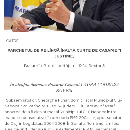
CÃTRE
PARCHETUL DE PE LÎNGÃ ÎNALTA CURTE DE CASAÞIE ªI
JUSTIÞIE,
Bucureºti, B-dul Libertãþii nr. 12-14, Sector 5
În atenþia doamnei Procuror General LAURA CODRUÞA
KÖVESI
Subsemnatul dr. Gheorghe Funar, domiciliat în Municipiul Cluj-
Napoca, Str. Parîng nr. 8, ap. 14, judeþul Cluj, am avut ºansa ºi
onoarea de a fi ales primar al Municipiului Cluj-Napoca în trei
mandate consecutive, în perioada 1992-2004, iar, apoi, senator
de Cluj, în Legislatura 2004-2008. În Senatul României am fost
ales, pe rînd, lider al Grupului Parlamentar P.R.M., secretar al