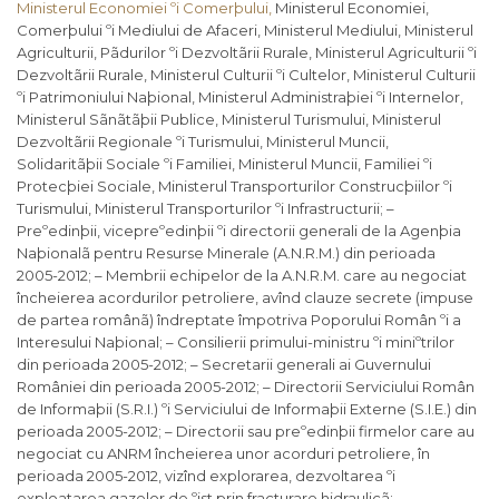
Ministerul Economiei ºi Comerþului,
Ministerul Economiei,
Comerþului ºi Mediului de Afaceri, Ministerul Mediului, Ministerul
Agriculturii, Pãdurilor ºi Dezvoltãrii Rurale, Ministerul Agriculturii ºi
Dezvoltãrii Rurale, Ministerul Culturii ºi Cultelor, Ministerul Culturii
ºi Patrimoniului Naþional, Ministerul Administraþiei ºi Internelor,
Ministerul Sãnãtãþii Publice, Ministerul Turismului, Ministerul
Dezvoltãrii Regionale ºi Turismului, Ministerul Muncii,
Solidaritãþii Sociale ºi Familiei, Ministerul Muncii, Familiei ºi
Protecþiei Sociale, Ministerul Transporturilor Construcþiilor ºi
Turismului, Ministerul Transporturilor ºi Infrastructurii; –
Preºedinþii, vicepreºedinþii ºi directorii generali de la Agenþia
Naþionalã pentru Resurse Minerale (A.N.R.M.) din perioada
2005-2012; – Membrii echipelor de la A.N.R.M. care au negociat
încheierea acordurilor petroliere, avînd clauze secrete (impuse
de partea românã) îndreptate împotriva Poporului Român ºi a
Interesului Naþional; – Consilierii primului-ministru ºi miniºtrilor
din perioada 2005-2012; – Secretarii generali ai Guvernului
României din perioada 2005-2012; – Directorii Serviciului Român
de Informaþii (S.R.I.) ºi Serviciului de Informaþii Externe (S.I.E.) din
perioada 2005-2012; – Directorii sau preºedinþii firmelor care au
negociat cu ANRM încheierea unor acorduri petroliere, în
perioada 2005-2012, vizînd explorarea, dezvoltarea ºi
exploatarea gazelor de ºist prin fracturare hidraulicã; –