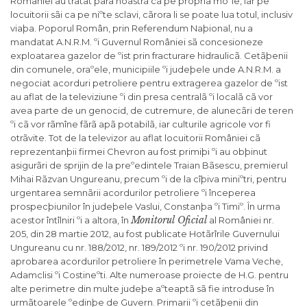
României au tratat þara noastrã ca pe propria moºie, iar pe
locuitorii sãi ca pe niºte sclavi, cãrora li se poate lua totul, inclusiv
viaþa. Poporul Român, prin Referendum Naþional, nu a
mandatat A.N.R.M. ºi Guvernul României sã concesioneze
exploatarea gazelor de ºist prin fracturare hidraulicã. Cetãþenii
din comunele, oraºele, municipiile ºi judeþele unde A.N.R.M. a
negociat acorduri petroliere pentru extragerea gazelor de ºist
au aflat de la televiziune ºi din presa centralã ºi localã cã vor
avea parte de un genocid, de cutremure, de alunecãri de teren
ºi cã vor rãmîne fãrã apã potabilã, iar culturile agricole vor fi
otrãvite. Tot de la televizor au aflat locuitorii României cã
reprezentanþii firmei Chevron au fost primiþi ºi au obþinut
asigurãri de sprijin de la preºedintele Traian Bãsescu, premierul
Mihai Rãzvan Ungureanu, precum ºi de la cîþiva miniºtri, pentru
urgentarea semnãrii acordurilor petroliere ºi începerea
prospecþiunilor în judeþele Vaslui, Constanþa ºi Timiº. În urma
Monitorul Oficial
acestor întîlniri ºi a altora, în
al României nr.
205, din 28 martie 2012, au fost publicate Hotãrîrile Guvernului
Ungureanu cu nr. 188/2012, nr. 189/2012 ºi nr. 190/2012 privind
aprobarea acordurilor petroliere în perimetrele Vama Veche,
Adamclisi ºi Costineºti. Alte numeroase proiecte de H.G. pentru
alte perimetre din multe judeþe aºteaptã sã fie introduse în
urmãtoarele ºedinþe de Guvern. Primarii ºi cetãþenii din