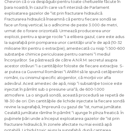
Chevron cã o va despãgubi pentru toate cheltuielile fãcute în
þara noastrã, în cazul în care va fi interzisã de Parlament
exploatarea gazelor de ºist prin fracturare hidraulicã.
Fracturarea hidraulicã înseamnã cã pentru fiecare sondã se
face un foraj vertical, la o adîncime de peste 3.000 de metri,
urmat de o forare orizontalã. Urmeazã producerea unor
explozii, pentru a sparge rocile ºi a elibera gazul, care este adus
la suprafaþã prin pomparea unor cantitãþi uriaºe de apã (10-32
milioane litri pentru o extracþie), amestecatã cu nisip ºi 500-600
substanþe chimice periculoase pentru oameni ºi mediul
înconjurãtor. Se pãstreazã de cãtre A.N.R.M. secretul asupra
acestor otrãvuri ºi a cantitãþilor folosite de fiecare extracþie. S-
ar putea ca Guvernul României ºi ANRM sã le spunã cetãþenilor
români, cu cinismul specific alogenilor, cã morþii vor afla
adevãrul. Acest amestec de apã, nisip ºi subsatnþe toxice este
injectat în pãmînt sub o presiune uriaºã, de 600-1.000
atmosfere. La o singurã sondã, aceastã procedurã se repetã de
18-30 de ori. Din cantitãþile de lichide injectate la fiecare sondã
revine la suprafaþã, împreunã cu gazul de ºist, numai jumãtate.
Cealaltã jumãtate rãmîne în pãmînt ºi ajunge în pînza freaticã. În
puþinele þãri unde a început exploatarea gazelor de ºist prin
fracturare hidraulicã, în zonele afectate nu mai existã apã
potabilã. Lichidul toxic ajuns la suprafaþã, dupã captarea