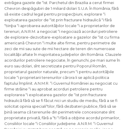
extrãgea gazele de ºist. Parchetul din Brazilia a cerut firmei
Chevron despãgubiri de 1 miliard dolari S.U.A. În România, fãrã
sã existe cadrul legal pentru prospecþiuni, explorare ºi
exploatarea gazelor de ºist prin fracturare hidraulicã ºi fãrã
ºtiinþa ºi aprobarea autoritãþilor locale ºi a proprietarilor de
terenuri, A.N.R.M. a negociat ºi negociazã acorduri petroliere
de explorare-dezvoltare-exploatare a gazelor de ºist cu firma
americanã Chevron ºi multe alte firme, pentru perimetre de
zeci de mii sau sute de mii hectare de teren din numeroase
localitãþi aflate în majoritatea judeþelor din România. Clauzele
acordurilor petroliere negociate, în genunchi, pe mari sume în
euro sau dolari, sînt secretizate pentru Poporul Român,
proprietarul gazelor naturale, precum ºi pentru autoritãþile
locale ºi proprietarii terenurilor cãrora li se aplicã politica
faptului împlinit. A.N.M.R. ºi Guvernul României au negociat cu
firme strãine ºi au aprobat acorduri petroliere pentru
explorarea ºi exploatarea gazelor de ºist prin fracturare
hidraulicã fãrã sã se fi fãcut nici un studiu de mediu, fãrã a se fi
solicitat opinia specialiºtilor, fãrã dezbateri publice, fãrã sã se
þinã seama cã terenurile din perimetrele concesionate sînt
proprietate privatã, fãrã a ºti ºi fãrã a obþine acordul primarilor,
Consiliilor locale ºi Consiliilor judeþene. A.N.R.M. ºi Guvernul