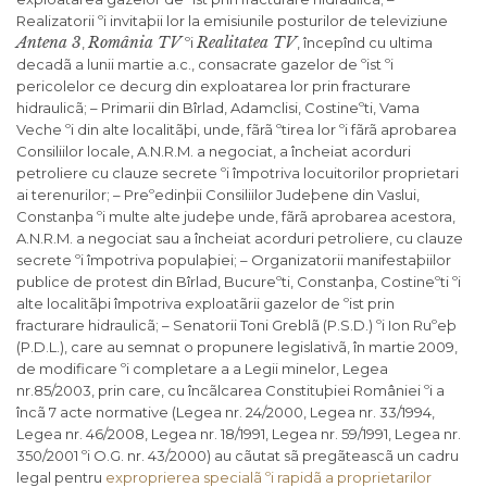
Realizatorii ºi invitaþii lor la emisiunile posturilor de televiziune
Antena 3
România TV
Realitatea TV
,
ºi
, începînd cu ultima
decadã a lunii martie a.c., consacrate gazelor de ºist ºi
pericolelor ce decurg din exploatarea lor prin fracturare
hidraulicã; – Primarii din Bîrlad, Adamclisi, Costineºti, Vama
Veche ºi din alte localitãþi, unde, fãrã ºtirea lor ºi fãrã aprobarea
Consiliilor locale, A.N.R.M. a negociat, a încheiat acorduri
petroliere cu clauze secrete ºi împotriva locuitorilor proprietari
ai terenurilor; – Preºedinþii Consiliilor Judeþene din Vaslui,
Constanþa ºi multe alte judeþe unde, fãrã aprobarea acestora,
A.N.R.M. a negociat sau a încheiat acorduri petroliere, cu clauze
secrete ºi împotriva populaþiei; – Organizatorii manifestaþiilor
publice de protest din Bîrlad, Bucureºti, Constanþa, Costineºti ºi
alte localitãþi împotriva exploatãrii gazelor de ºist prin
fracturare hidraulicã; – Senatorii Toni Greblã (P.S.D.) ºi Ion Ruºeþ
(P.D.L.), care au semnat o propunere legislativã, în martie 2009,
de modificare ºi completare a a Legii minelor, Legea
nr.85/2003, prin care, cu încãlcarea Constituþiei României ºi a
încã 7 acte normative (Legea nr. 24/2000, Legea nr. 33/1994,
Legea nr. 46/2008, Legea nr. 18/1991, Legea nr. 59/1991, Legea nr.
350/2001 ºi O.G. nr. 43/2000) au cãutat sã pregãteascã un cadru
legal pentru
exproprierea specialã ºi rapidã a proprietarilor