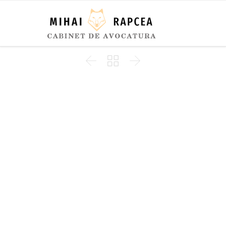


