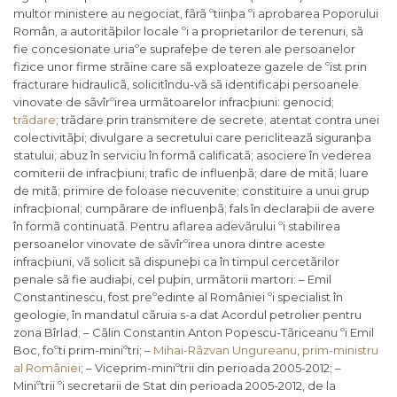
multor ministere au negociat, fãrã ºtiinþa ºi aprobarea Poporului
Român, a autoritãþilor locale ºi a proprietarilor de terenuri, sã
fie concesionate uriaºe suprafeþe de teren ale persoanelor
fizice unor firme strãine care sã exploateze gazele de ºist prin
fracturare hidraulicã, solicitîndu-vã sã identificaþi persoanele
vinovate de sãvîrºirea urmãtoarelor infracþiuni: genocid;
trãdare
; trãdare prin transmitere de secrete; atentat contra unei
colectivitãþi; divulgare a secretului care pericliteazã siguranþa
statului; abuz în serviciu în formã calificatã; asociere în vederea
comiterii de infracþiuni; trafic de influenþã; dare de mitã; luare
de mitã; primire de foloase necuvenite; constituire a unui grup
infracþional; cumpãrare de influenþã; fals în declaraþii de avere
în formã continuatã. Pentru aflarea adevãrului ºi stabilirea
persoanelor vinovate de sãvîrºirea unora dintre aceste
infracþiuni, vã solicit sã dispuneþi ca în timpul cercetãrilor
penale sã fie audiaþi, cel puþin, urmãtorii martori: – Emil
Constantinescu, fost preºedinte al României ºi specialist în
geologie, în mandatul cãruia s-a dat Acordul petrolier pentru
zona Bîrlad; – Cãlin Constantin Anton Popescu-Tãriceanu ºi Emil
Boc, foºti prim-miniºtri; –
Mihai-Rãzvan Ungureanu
,
prim-ministru
al României
; – Viceprim-miniºtrii din perioada 2005-2012; –
Miniºtrii ºi secretarii de Stat din perioada 2005-2012, de la