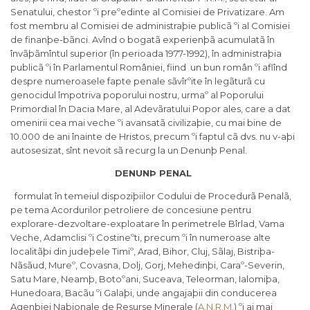
Senatului, chestor ºi preºedinte al Comisiei de Privatizare. Am
fost membru al Comisiei de administraþie publicã ºi al Comisiei
de finanþe-bãnci. Avînd o bogatã experienþã acumulatã în
învãþãmîntul superior (în perioada 1977-1992), în administraþia
publicã ºi în Parlamentul României, fiind un bun român ºi aflînd
despre numeroasele fapte penale sãvîrºite în legãturã cu
genocidul împotriva poporului nostru, urmaº al Poporului
Primordial în Dacia Mare, al Adevãratului Popor ales, care a dat
omenirii cea mai veche ºi avansatã civilizaþie, cu mai bine de
10.000 de ani înainte de Hristos, precum ºi faptul cã dvs. nu v-aþi
autosesizat, sînt nevoit sã recurg la un Denunþ Penal.
DENUNÞ PENAL
formulat în temeiul dispoziþiilor Codului de Procedurã Penalã,
pe tema Acordurilor petroliere de concesiune pentru
explorare-dezvoltare-exploatare în perimetrele Bîrlad, Vama
Veche, Adamclisi ºi Costineºti, precum ºi în numeroase alte
localitãþi din judeþele Timiº, Arad, Bihor, Cluj, Sãlaj, Bistriþa-
Nãsãud, Mureº, Covasna, Dolj, Gorj, Mehedinþi, Caraº-Severin,
Satu Mare, Neamþ, Botoºani, Suceava, Teleorman, Ialomiþa,
Hunedoara, Bacãu ºi Galaþi, unde angajaþii din conducerea
Agenþiei Naþionale de Resurse Minerale (
A.N.R.M.
) ºi ai mai