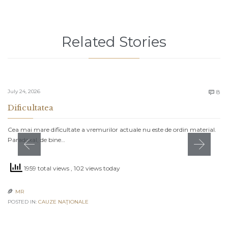
Related Stories
C
July 24, 2026
8

Dificultatea
Cea mai mare dificultate a vremurilor actuale nu este de ordin material.
Paradoxal, de bine…
1959 total views
, 102 views today
MR

POSTED IN:
CAUZE NAŢIONALE