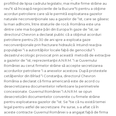
profitînd de lipsa cadrului legislativ, mai multe firme strãine au
reuºit sã înceapã negocierile de la Bucureºti pentru a obþine
acorduri petroliere care sã le permitã exploatarea gazelor
naturale neconvenþionale sau a gazelor de ºist, care se gãsesc
la mari adîncimi, între straturile de rocã. România este una
dintre cele mai bogate þãri din Europa în gaze de ºist, iar
directorul Chevron a declarat public cã a obþinut acorduri
petroliere pentru 25-30 de ani spre a exploata gaze
neconvenþionale prin fracturare hidraulicã. Intuind reacþia
populaþiei ºi a autoritãþilor locale faþã de genocidul ºi
dezastrul ecologic provocat prin aceastã metodã de extracþie
a gazelor de ºist, reprezentanþii A.N.R.M. ºi ai Guvernului
României au cerut firmelor strãine sã accepte secretizarea
acordurilor petroliere ºi a anexelor acestora. Dupã protestele
cetãþenilor din Bîrlad ºi Constanþa, directorul Chevron
România a declarat cã firma americanã este de acord cu
desecretizarea documentelor referitoare la perimetrele
concesionate. Guvernul României ºi A.N.R.M. se opun
desecretizãrii documentelor convenite cu firmele strãine
pentru exploatarea gazelor de ºist. Se ºtie cã nu existã temei
legal pentru astfel de secretizare. Pe surse, s-a aflat cã în
aceste contracte Guvernul României s-a angajat faþã de firma