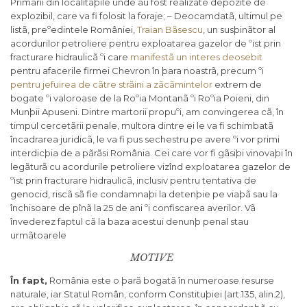
Primarii din localitãþile unde au fost realizate depozite de
explozibil, care va fi folosit la foraje; – Deocamdatã, ultimul pe
listã, preºedintele României,
Traian Bãsescu
, un susþinãtor al
acordurilor petroliere pentru exploatarea gazelor de ºist prin
fracturare hidraulicã ºi care
manifestã un interes deosebit
pentru afacerile firmei Chevron în þara noastrã, precum ºi
pentru jefuirea de cãtre strãini a zãcãmintelor
extrem de
bogate ºi valoroase de la Roºia Montanã ºi Roºia Poieni, din
Munþii Apuseni. Dintre martorii propuºi, am convingerea cã, în
timpul cercetãrii penale, multora dintre ei le va fi schimbatã
încadrarea juridicã, le va fi pus sechestru pe avere ºi vor primi
interdicþia de a pãrãsi România. Cei care vor fi gãsiþi vinovaþi în
legãturã cu acordurile petroliere vizînd exploatarea gazelor de
ºist prin fracturare hidraulicã, inclusiv pentru tentativa de
genocid, riscã sã fie condamnaþi la detenþie pe viaþã sau la
închisoare de pînã la 25 de ani ºi confiscarea averilor. Vã
învederez faptul cã la baza acestui denunþ penal stau
urmãtoarele
MOTIVE
În fapt,
România este o þarã bogatã în numeroase resurse
naturale, iar Statul Român, conform Constituþiei (art.135, alin.2),