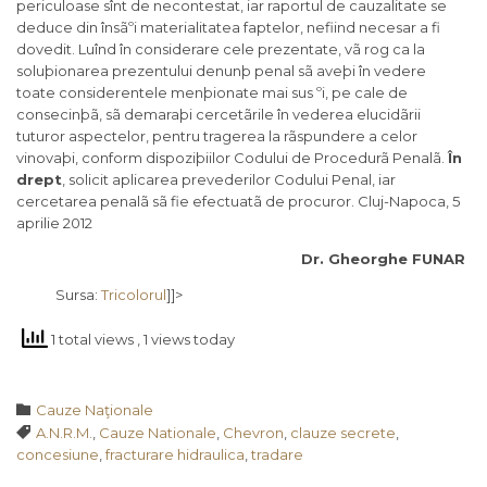
periculoase sînt de necontestat, iar raportul de cauzalitate se
deduce din însãºi materialitatea faptelor, nefiind necesar a fi
dovedit. Luînd în considerare cele prezentate, vã rog ca la
soluþionarea prezentului denunþ penal sã aveþi în vedere
toate considerentele menþionate mai sus ºi, pe cale de
consecinþã, sã demaraþi cercetãrile în vederea elucidãrii
tuturor aspectelor, pentru tragerea la rãspundere a celor
vinovaþi, conform dispoziþiilor Codului de Procedurã Penalã.
În
drept
, solicit aplicarea prevederilor Codului Penal, iar
cercetarea penalã sã fie efectuatã de procuror. Cluj-Napoca, 5
aprilie 2012
Dr. Gheorghe FUNAR
Sursa:
Tricolorul
]]>
1 total views
, 1 views today
Category

Cauze Naţionale
Tags

A.N.R.M.
,
Cauze Nationale
,
Chevron
,
clauze secrete
,
concesiune
,
fracturare hidraulica
,
tradare