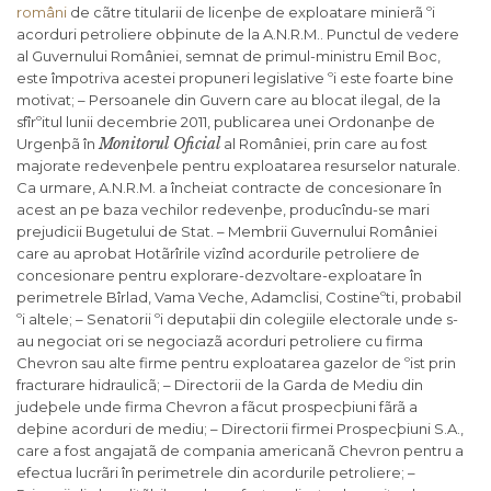
români
de cãtre titularii de licenþe de exploatare minierã ºi
acorduri petroliere obþinute de la A.N.R.M.. Punctul de vedere
al Guvernului României, semnat de primul-ministru Emil Boc,
este împotriva acestei propuneri legislative ºi este foarte bine
motivat; – Persoanele din Guvern care au blocat ilegal, de la
sfîrºitul lunii decembrie 2011, publicarea unei Ordonanþe de
Monitorul Oficial
Urgenþã în
al României, prin care au fost
majorate redevenþele pentru exploatarea resurselor naturale.
Ca urmare, A.N.R.M. a încheiat contracte de concesionare în
acest an pe baza vechilor redevenþe, producîndu-se mari
prejudicii Bugetului de Stat. – Membrii Guvernului României
care au aprobat Hotãrîrile vizînd acordurile petroliere de
concesionare pentru explorare-dezvoltare-exploatare în
perimetrele Bîrlad, Vama Veche, Adamclisi, Costineºti, probabil
ºi altele; – Senatorii ºi deputaþii din colegiile electorale unde s-
au negociat ori se negociazã acorduri petroliere cu firma
Chevron sau alte firme pentru exploatarea gazelor de ºist prin
fracturare hidraulicã; – Directorii de la Garda de Mediu din
judeþele unde firma Chevron a fãcut prospecþiuni fãrã a
deþine acorduri de mediu; – Directorii firmei Prospecþiuni S.A.,
care a fost angajatã de compania americanã Chevron pentru a
efectua lucrãri în perimetrele din acordurile petroliere; –