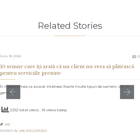
Related Stories
June 18, 2026
0

10 semne care îți arată că un client nu vrea să plătească
pentru serviciile prestate
În meseria mea ca avocat întâlnesc foarte multe tipuri de oameni, dar în
general îi…
2252 total views
, 16 views today
MR

POSTED IN:
UNCATEGORIZED