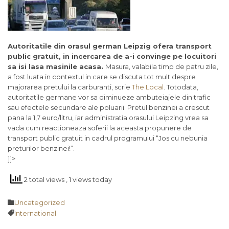
Autoritatile din orasul german Leipzig ofera transport
public gratuit, in incercarea de a-i convinge pe locuitori
sa isi lasa masinile acasa.
Masura, valabila timp de patru zile,
a fost luata in contextul in care se discuta tot mult despre
majorarea pretului la carburanti, scrie
The Local
. Totodata,
autoritatile germane vor sa diminueze ambuteiajele din trafic
sau efectele secundare ale poluarii. Pretul benzinei a crescut
pana la 1,7 euro/litru, iar administratia orasului Leipzing vrea sa
vada cum reactioneaza soferii la aceasta propunere de
transport public gratuit in cadrul programului “Jos cu nebunia
preturilor benzinei!”.
]]>
2 total views
, 1 views today
Category

Uncategorized
Tags

International