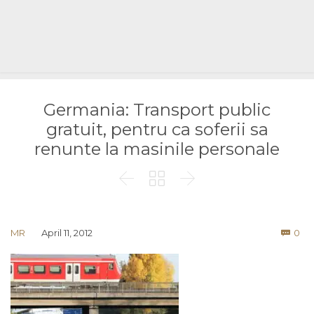
Germania: Transport public
gratuit, pentru ca soferii sa
renunte la masinile personale



Co
MR
April 11, 2012
0
