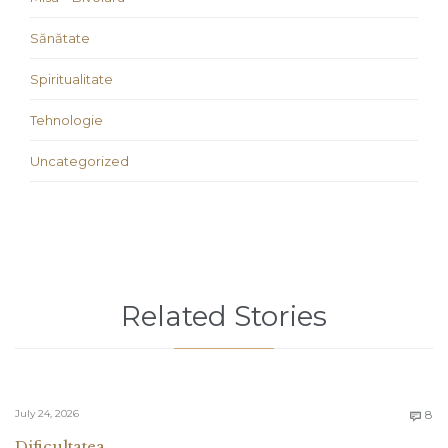
Sănătate
Spiritualitate
Tehnologie
Uncategorized
Related Stories
C
July 24, 2026
8

Dificultatea