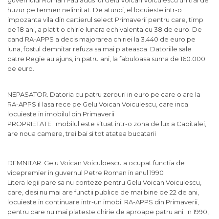
guvernului Roman i-au adus lui Gelu Voican Voiculescu un trai de
huzur pe termen nelimitat. De atunci, el locuieste intr-o
impozanta vila din cartierul select Primaverii pentru care, timp
de 18 ani, a platit o chirie lunara echivalenta cu 38 de euro. De
cand RA-APPS a decis majorarea chiriei la 3.440 de euro pe
luna, fostul demnitar refuza sa mai plateasca. Datoriile sale
catre Regie au ajuns, in patru ani, la fabuloasa suma de 160.000
de euro.
NEPASATOR. Datoria cu patru zerouri in euro pe care o are la
RA-APPS il lasa rece pe Gelu Voican Voiculescu, care inca
locuieste in imobilul din Primaverii
PROPRIETATE. Imobilul este situat intr-o zona de lux a Capitalei,
are noua camere, trei bai si tot atatea bucatarii
DEMNITAR. Gelu Voican Voiculoescu a ocupat functia de
vicepremier in guvernul Petre Roman in anul 1990
Litera legii pare sa nu conteze pentru Gelu Voican Voiculescu,
care, desi nu mai are functii publice de mai bine de 22 de ani,
locuieste in continuare intr-un imobil RA-APPS din Primaverii,
pentru care nu mai plateste chirie de aproape patru ani. In 1990,