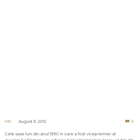
Co
MR
August 9, 2012
0

Cele sase luni din anul 1990 in care a fost vicepremier al