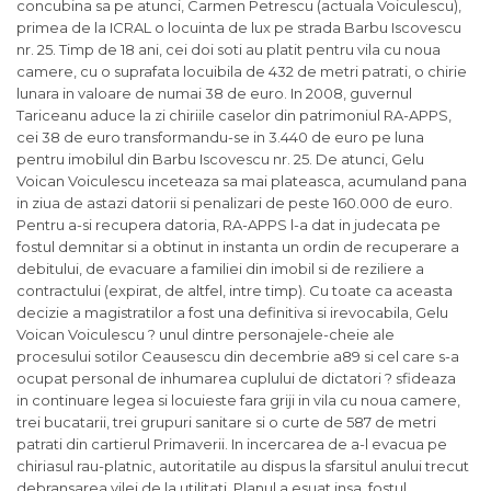
concubina sa pe atunci, Carmen Petrescu (actuala Voiculescu),
primea de la ICRAL o locuinta de lux pe strada Barbu Iscovescu
nr. 25. Timp de 18 ani, cei doi soti au platit pentru vila cu noua
camere, cu o suprafata locuibila de 432 de metri patrati, o chirie
lunara in valoare de numai 38 de euro. In 2008, guvernul
Tariceanu aduce la zi chiriile caselor din patrimoniul RA-APPS,
cei 38 de euro transformandu-se in 3.440 de euro pe luna
pentru imobilul din Barbu Iscovescu nr. 25. De atunci, Gelu
Voican Voiculescu inceteaza sa mai plateasca, acumuland pana
in ziua de astazi datorii si penalizari de peste 160.000 de euro.
Pentru a-si recupera datoria, RA-APPS l-a dat in judecata pe
fostul demnitar si a obtinut in instanta un ordin de recuperare a
debitului, de evacuare a familiei din imobil si de reziliere a
contractului (expirat, de altfel, intre timp). Cu toate ca aceasta
decizie a magistratilor a fost una definitiva si irevocabila, Gelu
Voican Voiculescu ? unul dintre personajele-cheie ale
procesului sotilor Ceausescu din decembrie a89 si cel care s-a
ocupat personal de inhumarea cuplului de dictatori ? sfideaza
in continuare legea si locuieste fara griji in vila cu noua camere,
trei bucatarii, trei grupuri sanitare si o curte de 587 de metri
patrati din cartierul Primaverii. In incercarea de a-l evacua pe
chiriasul rau-platnic, autoritatile au dispus la sfarsitul anului trecut
debransarea vilei de la utilitati. Planul a esuat insa, fostul