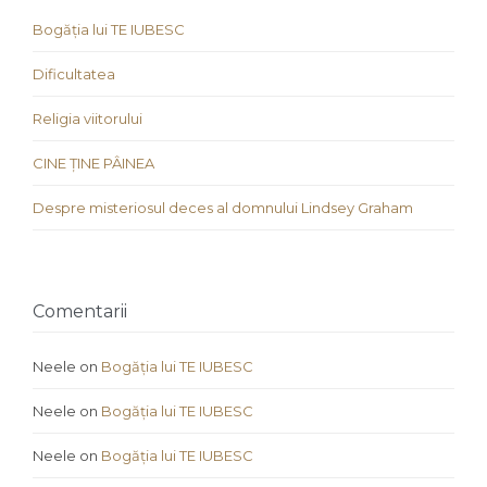
Bogăția lui TE IUBESC
Dificultatea
Religia viitorului
CINE ȚINE PÂINEA
Despre misteriosul deces al domnului Lindsey Graham
Comentarii
Neele
on
Bogăția lui TE IUBESC
Neele
on
Bogăția lui TE IUBESC
Neele
on
Bogăția lui TE IUBESC