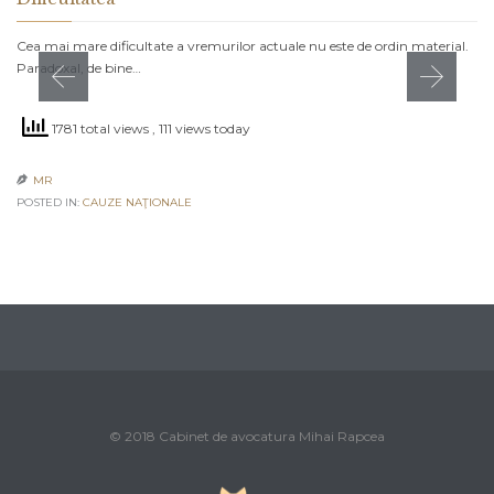
Cea mai mare dificultate a vremurilor actuale nu este de ordin material.
Paradoxal, de bine…
1781 total views
, 111 views today
MR

POSTED IN:
CAUZE NAŢIONALE
© 2018 Cabinet de avocatura Mihai Rapcea