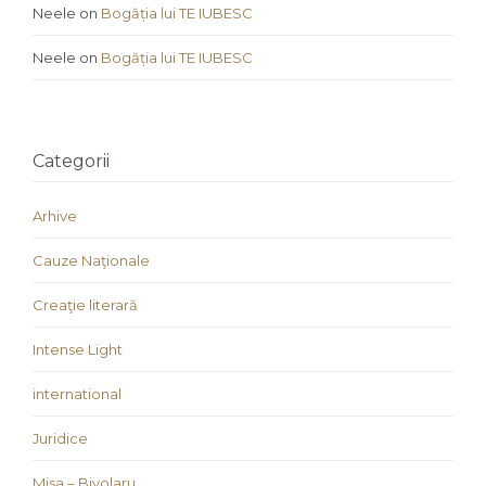
Neele
on
Bogăția lui TE IUBESC
Neele
on
Bogăția lui TE IUBESC
Categorii
Arhive
Cauze Naţionale
Creaţie literară
Intense Light
international
Juridice
Misa – Bivolaru