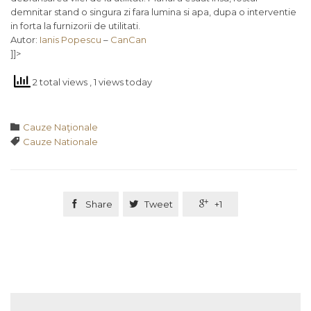
demnitar stand o singura zi fara lumina si apa, dupa o interventie
in forta la furnizorii de utilitati.
Autor:
Ianis Popescu
–
CanCan
]]>
2 total views
, 1 views today
Category

Cauze Naţionale
Tags

Cauze Nationale

Share

Tweet

+1