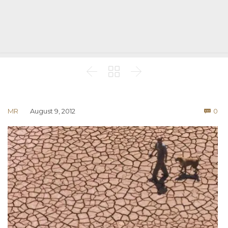



Co
MR
August 9, 2012
0
