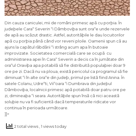
Din cauza caniculei, mii de români primesc apã cu porþia. În
judeþele Caraº Severin ºi Dâmboviþa sunt oraºe unde rezervele
de apã au scãzut drastic. Astfel, autoritãþile le dau locuitorilor
apã cu porþia pânã când vor reveni ploile. Oamenii spun cã au
ajuns la capãtul rãbdãrii ºi strâng acum apa în butoaie
improvizate. Societatea comercialã care se ocupã cu
administrarea apei în Caraº Severin a decis ca în jumãtate din
oraºul Oraviþa apa potabilã sã fie distribuitã populaþiei doar 9
ore pe zi. Dacã nu va ploua, existã pericolul ca programul sã fie
diminuat ºi în alte oraºe din judeþ, primul pe listã fiind Anina. În
satele Colanu, Udreºti, Viiºoara ºi Dumbrava din judeþul
Dâmboviþa, localnicii primesc apã potabilã doar patru ore pe
zi, dimineaþa ºi seara. Autoritãþile spun însã cã nici aceastã
soluþie nu va fi suficientã dacã temperaturile ridicate vor
continua în perioada urmãtoare.
]]>
2 total views
, 1 views today