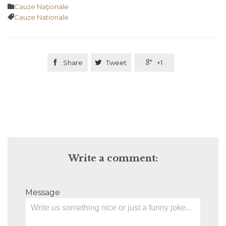
Category

Cauze Naţionale
Tags

Cauze Nationale

Share

Tweet

+1
Write a comment:
Message