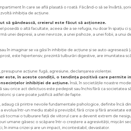
mpartiment în care se află plasată o roată. Făcând-o să se învârtă, șori
voltă inhibiția de acțiune.
cut să gândească, creierul este făcut să acționeze.
el posedă o altă facultate, aceea de a se refugia, nu doar în spațiu ci și
ă unei depresii, a unei nevroze, a unei psihoze, a unei fobii, a unui del
u sau în imaginar se va găsi în inhibiție de acțiune și se auto-agresează
rost, este hipertensiv, prezintă tulburări digestive, are imunitatea sc
a, presupune acțiune: fugă, agresiune, declanșarea violenței.
 este, în aceste condiții, o tendința pozitivă care permite in
onsecințelor inhibiției de acțiune.
Însă, în societățile noastre mode
ță sau orice act delictuos este pedepsit sau închis fără ca societatea s
oric și care poate justifică astfel de fapte.
 adaug că printre nevoile fundamentale psihologice, definite încă din
volua într-un mediu stabil și previzibil, fără crize și fără anxietate es
ă tocmai o tulburare față de viitorul care a devenit extrem de nesigu
puri umane găsesc o scăpare într-o creștere a agresivității, mișcări sec
ci, în inima crizei și are un impact, incontestabil, devastator.