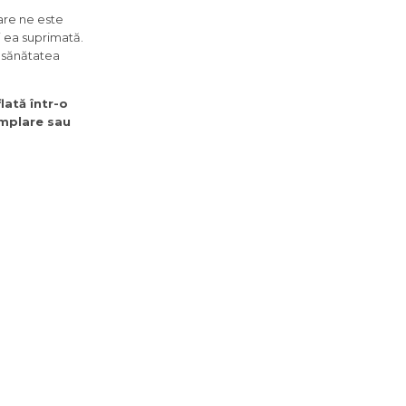
pare ne este
i ea suprimată.
i sănătatea
lată într-o
âmplare sau