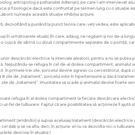
biolog, antropolog și psihanalist Adlerian), pe care l-am intervievat as
ce și fiziologice dacă este confruntat pe termen lung cu o situație a
 Laborit numește această situație inhibiția acțiunii.
5, dezvoltând și punând la punct teoria care, veți vedea, este aplicabi
și în următoarele situații (în care, adaug, ne regăsim și noi de-a lungul
într-o cușcă de sârmă cu două compartimente separate de o portiță, car
us unor descărcări electrice la intervale aleatorii, pentru a nu se putea 
ă. Neputându-se refugia în cel de-al doilea compartiment, animalul s
it. În primele trei zile, șoricelul devine agresiv cu cercetătorul, după 
 8 zile de „tratament”, șoricelul este în hipertensiune și dacă tratamen
 zile de „tratament”. Imunitatea sa scade și animalul devine foarte sens
poate refugia în al doilea compartiment la fiecare descărcare electric
ci un fel de tulburare. Faptul că are posibilitatea să acționeze îl ajută s
artiment (amândoi) și supuși aceluiași tratament (descărcări electrice al
cel slab și se va afla, deci, în acțiune; el nu va dezvolta nici o tulburare
rările descrise în situatia 1.