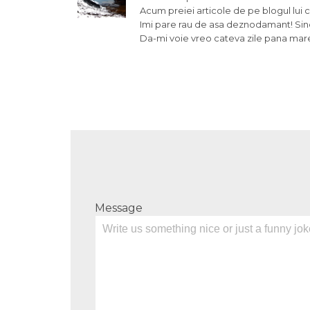
Acum preiei articole de pe blogul lui c
Imi pare rau de asa deznodamant! Sin
Da-mi voie vreo cateva zile pana mare
Message