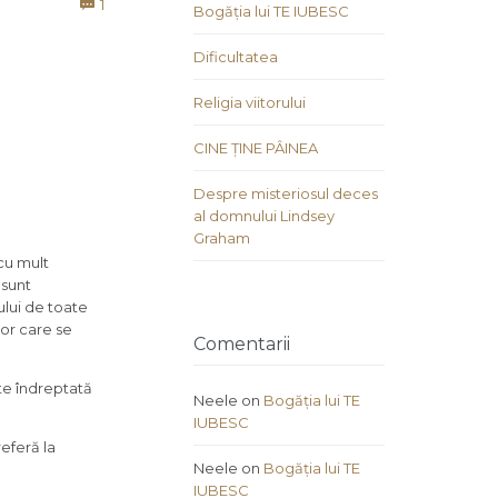
Comment
1

Bogăția lui TE IUBESC
Dificultatea
Religia viitorului
CINE ȚINE PÂINEA
Despre misteriosul deces
al domnului Lindsey
Graham
cu mult
 sunt
ului de toate
lor care se
Comentarii
ste îndreptată
Neele
on
Bogăția lui TE
IUBESC
referă la
Neele
on
Bogăția lui TE
IUBESC