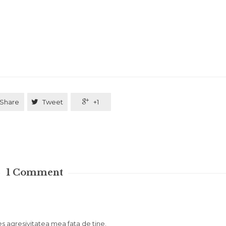
Share

Tweet

+1
1
Comment
es agresivitatea mea fata de tine.