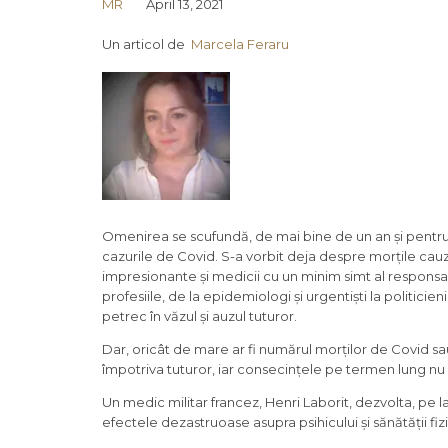
MR
April 13, 2021
Un articol de
Marcela Feraru
Omenirea se scufundă, de mai bine de un an și pentru
cazurile de Covid. S-a vorbit deja despre morțile cauza
impresionante și medicii cu un minim simt al responsabil
profesiile, de la epidemiologi și urgentiști la politicie
petrec în văzul și auzul tuturor.
Dar, oricât de mare ar fi numărul morților de Covid sa
împotriva tuturor, iar consecințele pe termen lung nu 
Un medic militar francez, Henri Laborit, dezvolta, pe la 
efectele dezastruoase asupra psihicului și sănătății fiz