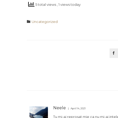
5 total views
, 1 views today
Category

Uncategorized

Neele
April 14, 2021
Tu mi-ai reprosat mie ca nu mi-ai intel