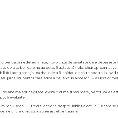
 o perioadă nedeterminată, într-o criză de sănătate care depășește 
te de alte boli care nu au putut fi tratate. Cifrele, chiar aproximative,
ității atrag atenția- cu riscul de a fi lapidați de către apostolii Covid-
ni sau jurnaliști, pentru care etica a devenit un accesoriu – asupra crime
u de alte maladii neglijate, există o crimă și mai mare, pentru că ea e
pot fi evaluate.
mijlocul secolului trecut, o teorie despre „inhibiția acțiunii” și care se 
ice ale unui individ supus unei astfel de traume.