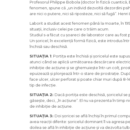
Profesorul Philippe Bobola (doctor în fizică cuantică, 
fenomen, spune că „un individ dezvoltă dezordini psihi
are nici o putere, nici să riposteze, nici să fugă”. Henri
Laborit a studiat acest fenomen până la moarte, în 199
situații, inclusiv celei pe care o trăim acum.
Studiul s-a făcut cu șoareci de laborator care au fost pu
Un șoricel, în excelență formă fizică, este introdus 
închisă sau deschisă.
SITUAȚIA 1
: Portița este închisă și șoricelul este sup
atunci când se aplică următoarea descărcare electric
inhibiție de acțiune și se ghemuiește într-un colț, prost
epuizează și plonjează într-o stare de prostrație. După
face ulcer, ulcer perforat și poate chiar muri după 8-14
tip de infecție.
SITUAȚIA 2:
Dacă portița este deschisă, șoricelul se 
găsește, deci, „în acțiune”. El nu va prezenta în timp ni
de inhibiție de acțiune.
SITUAȚIA 3:
Doi șoricei se află închiși în primul comp
avea reacții diferite: șoricelul dominant îl va agresa pe 
doilea se află în inhibiție de acțiune și va dezvolta tulbu