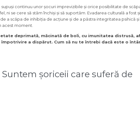
supuși continuu unor șocuri imprevizibile și orice posibilitate de scă
l, ni se cere să stăm închiși și să suportăm. Evadarea culturală a fost ș
 de a scăpa de inhibiția de acțiune și de a păstra integritatea psihică ș
 în acest moment.
etate deprimată, măcinată de boli, cu imunitatea distrusă, af
e împotrivire a dispărut. Cum să nu te întrebi dacă este o înt
 Suntem șoriceii care suferă de