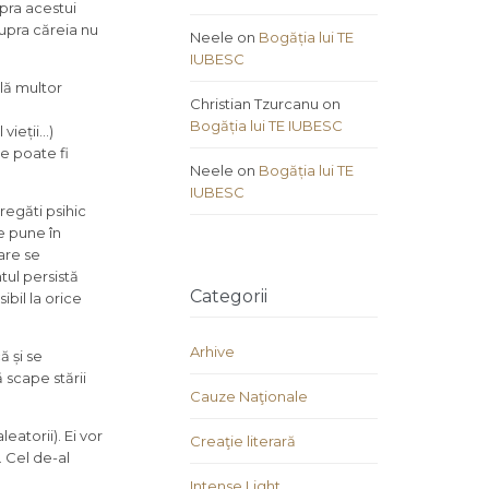
upra acestui
supra căreia nu
Neele
on
Bogăția lui TE
IUBESC
lă multor
Christian Tzurcanu
on
Bogăția lui TE IUBESC
 vieții…)
e poate fi
Neele
on
Bogăția lui TE
IUBESC
pregăti psihic
e pune în
care se
tul persistă
Categorii
ibil la orice
Arhive
ă și se
ă scape stării
Cauze Naţionale
eatorii). Ei vor
Creaţie literară
. Cel de-al
Intense Light