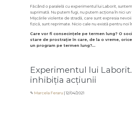
Făcând o paralelă cu experimentul lui Laborit, suntem 
suprimată. Nu putem fugi, nu putem acționa în nici un fe
Mișcările violente de stradă, care sunt expresia nevoii
fizică, sunt reprimate. Nicio cale nu există pentru noi
Care vor fi consecințele pe termen lung? O soci
stare de prostrație în care, de la o vreme, oric
un program pe termen lung?…
Experimentul lui Laborit.
inhibiția acțiunii
✎
Marcela Feraru
|
12/04/2021