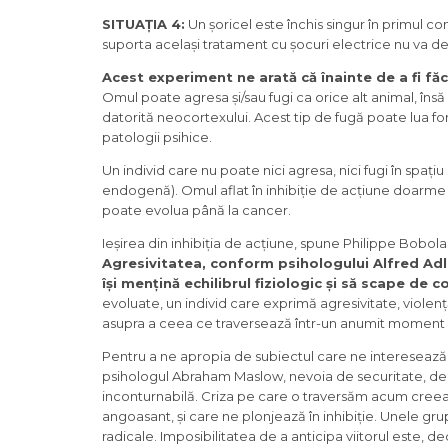
SITUAȚIA 4:
Un șoricel este închis singur în primul co
suporta același tratament cu șocuri electrice nu va dez
Acest experiment ne arată că înainte de a fi fă
Omul poate agresa și/sau fugi ca orice alt animal, însă 
datorită neocortexului. Acest tip de fugă poate lua form
patologii psihice.
Un individ care nu poate nici agresa, nici fugi în spați
endogenă). Omul aflat în inhibiție de acțiune doarme p
poate evolua până la cancer.
Ieșirea din inhibiția de acțiune, spune Philippe Bobol
Agresivitatea, conform psihologului Alfred Adler
își mențină echilibrul fiziologic și să scape de c
evoluate, un individ care exprimă agresivitate, violen
asupra a ceea ce traversează într-un anumit moment ist
Pentru a ne apropia de subiectul care ne interesează,
psihologul Abraham Maslow, nevoia de securitate, de a e
inconturnabilă. Criza pe care o traversăm acum creeaz
angoasant, și care ne plonjează în inhibiție. Unele gru
radicale. Imposibilitatea de a anticipa viitorul este, de