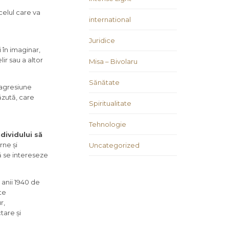
celul care va
international
Juridice
 în imaginar,
ir sau a altor
Misa – Bivolaru
Sănătate
 (agresiune
ăzută, care
Spiritualitate
Tehnologie
dividului să
rne și
Uncategorized
ă se intereseze
 anii 1940 de
te
r,
tare și