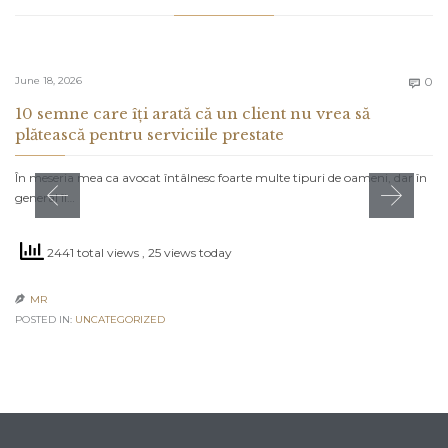
C
June 18, 2026
0

10 semne care îți arată că un client nu vrea să
plătească pentru serviciile prestate
În meseria mea ca avocat întâlnesc foarte multe tipuri de oameni, dar în
general îi…
2441 total views
, 25 views today
MR

POSTED IN:
UNCATEGORIZED