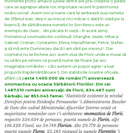
momente proto-arhaice (unele dintre ele pre-creștine !), peste
care se suprapun altele noi, importate recent în patrimoniul
nostru social.
Avem Ioni și Ioane care își serbeazã ziua numelui
de Sfântul Ioan, deși n-au trecut nici mãcar o datã în viațã pe la
bisericã, de sãrbãtoarea numelui lor (Ion Iliescu este un
exemplu de clasic… din pãcate în viațã – în acest sens).
Pomelnicul onomasticilor continuã: Gherghe, Vasile, Mihai și
Gabriel, Cristian, Constantin, Elena, Maria/Marian, Petre, Ștefan,
și sã mã ierte Dumnezeu dacã l-am sãrit pe vreunul !
Dar
coșmarul nu se încheie aici: avem ziua de Florii, unde e musai sã
nu uitãm pe nimeni ce poartã nume de floare (iar aici
imaginația românilor – cãci suntem un popor agrar ! a luat
proporții înspãimântãtoare !). Din statisticile noastre oficiale,
aflãm cã p
este 1.400.000 de români îºi aniverseazã
onomastica cu ocazia Sãrbãtorii Floriilor. Din cei
1.487.510 români aniversaþi de Florii, 634.467 sunt
Statisticile existente la nivelul
bãrbaþi, iar 853.043 femei.
“
Direcþiei pentru Evidenþa Persoanelor ºi Administrarea Bazelor
de Date din cadrul Ministerului Afacerilor Interne aratã cã
majoritatea românilor care îºi sãrbãtoresc
onomastica de Florii
,
respectiv 334.634 de persoane, poartã numele de
Florin
, alþi
146.328 Viorel, iar 54.749
Florian
. Alte 29.779 de persoane
poartã numele
Florea
, 25.183 rãspund la numele
Florentin
ºi