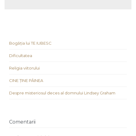
Bogăția lui TE IUBESC
Dificultatea
Religia viitorului
CINE ȚINE PÂINEA
Despre misteriosul deces al domnului Lindsey Graham
Comentarii