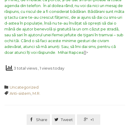
agenda din telefon.
În al doilea rând, nu voi da nici un mesaj de
rãspuns, cu riscul de a fi considerat bãdãran. Bãdãrani sunt mãta
și tactu care te-au crescut fãțarnic, de ai ajuns sã dai cu sms-uri
d-astea în populație, însã nu te-au învãțat sã oprești sã dai o
mânã de ajutor benevolã și gratuitã la un om cãzut pe stradã,
sau sã sari în ajutorul unei femei jefuite de țigani în tramvai – sub
ochii tãi. Când o sã faci aceste minime gesturi de civism
adevãrat, atunci sã mã anunți. Sau, sã îmi dai sms, pentru cã
doar atunci îți voi rãspunde.
Mihai Rapcea
]]>
3 total views
, 1 views today
Category

Uncategorized
Tags

Anti-sistem
,
M.R.

Share

Tweet

+1