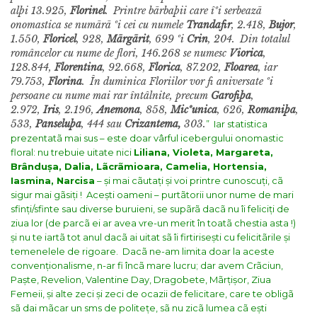
alþi 13.925,
Florinel
.
Printre bãrbaþii care îºi serbeazã
onomastica se numãrã ºi cei cu numele
Trandafir
, 2.418,
Bujor
,
1.550,
Floricel
, 928,
Mãrgãrit
, 699 ºi
Crin
, 204.
Din totalul
româncelor cu nume de flori, 146.268 se numesc
Viorica
,
128.844,
Florentina
, 92.668,
Florica
, 87.202,
Floarea
, iar
79.753,
Florina
.
În duminica Floriilor vor fi aniversate ºi
persoane cu nume mai rar întâlnite, precum
Garofiþa
,
2.972,
Iris
, 2.196,
Anemona
, 858,
Micºunica
, 626,
Romaniþa
,
533,
Panseluþa
, 444 sau
Crizantema,
303.
”
Iar statistica
prezentatã mai sus – este doar vârful icebergului onomastic
floral: nu trebuie uitate nici
Liliana, Violeta, Margareta,
Brândușa, Dalia, Lãcrãmioara, Camelia, Hortensia,
Iasmina, Narcisa
– și mai cãutați și voi printre cunoscuți, cã
sigur mai gãsiți !
Acești oameni – purtãtorii unor nume de mari
sfinți/sfinte sau diverse buruieni, se supãrã dacã nu îi feliciți de
ziua lor (de parcã ei ar avea vre-un merit în toatã chestia asta !)
și nu te iartã tot anul dacã ai uitat sã îi firtirisești cu felicitãrile și
temenelele de rigoare.
Dacã ne-am limita doar la aceste
convenționalisme, n-ar fi încã mare lucru; dar avem Crãciun,
Paște, Revelion, Valentine Day, Dragobete, Mãrțișor, Ziua
Femeii, și alte zeci și zeci de ocazii de felicitare, care te obligã
sã dai mãcar un sms de politețe, sã nu zicã lumea cã ești