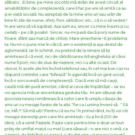
sãlbatic.
Ei bine, pe mine socotiți-mã strãin de acest circuit al
amabilitãților de complezențã, care îi fac pe unii sã simtã ca au
și ei viațã socialã. Nu așteptați de la mine sms-uri sau urãri de
bine în zile de nume, sfinți, flori, sãrbãtori, etc., cã n-o sã vedeți !
N-are sens sã vã supãrați. Așa sunt eu, sincer cu mine însumi și cu
ceilalți – pe cât posibil.
Sincer, nu-mi pasã dacã porți nume de
floare, sfânt sau marcã de chiloți. Mare șmecherie ! E problema
ta. Nu mi-o pune mie în cârcã, am o existențã și așa destul de
aglomeratã. Iar în schimb, nu pretind de la nimeni sã își
aminteascã cã exist, nici de sãrbãtoarea Arhanghelului al cãrui
nume îl port, nici de ziua de naștere, nici cu alte ocazii. De
obicei, în acele zile îmi închid telefonul sau, în cel mai bun caz nu
rãspund cretinilor care “bifeazã” în agendã încã un gest social,
încã o sorcovealã de complezențã.
Dacã vrei sã mã cauți,
cautã-mã din purã amiciție, când ai ceva de împãrtãșit – iar eu
voi aprecia mãcar sinceritatea gestului tãu.
M-am sãturat de
ipocrizia neaoș româneascã a celor care îți umplu cãsuța de
sms-uri cu mesaje furate de la alții: “fie ca Lumina Învierii sã…” Sã
ce, MÃ !? Sã mã uiți ! Pentru cã eu nu ! În primul rând, nu îți voi citi
mesajul stereotip prin care îmi amintești – tu și încã 200 de
idioți, cã a venit Paștele. Paște care pentru tine e doar un bun
prilej de umflat mațul cu miel (care sãracul – n-are nici o vinã, ca
și mine), de îmbãtat ca porcul, și de dat sms-uri pioase la toatã