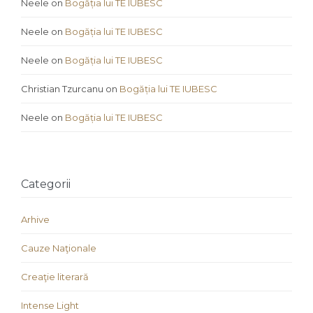
Neele
on
Bogăția lui TE IUBESC
Neele
on
Bogăția lui TE IUBESC
Neele
on
Bogăția lui TE IUBESC
Christian Tzurcanu
on
Bogăția lui TE IUBESC
Neele
on
Bogăția lui TE IUBESC
Categorii
Arhive
Cauze Naţionale
Creaţie literară
Intense Light