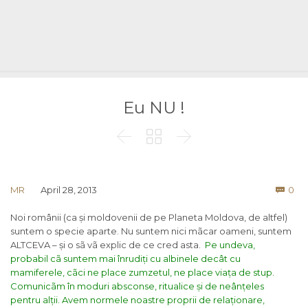
Eu NU !



Co
MR
April 28, 2013
0

Noi românii (ca și moldovenii de pe Planeta Moldova, de altfel)
suntem o specie aparte. Nu suntem nici mãcar oameni, suntem
ALTCEVA – și o sã vã explic de ce cred asta.
Pe undeva,
probabil cã suntem mai înrudiți cu albinele decât cu
mamiferele, cãci ne place zumzetul, ne place viața de stup.
Comunicãm în moduri absconse, ritualice și de neânțeles
pentru alții. Avem normele noastre proprii de relaționare,