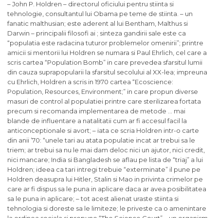
– John P. Holdren – directorul oficiului pentru stiinta si
tehnologie, consultantul lui Obama pe teme de stiinta. – un
fanatic malthusian; este aderent al lui Bentham, Malthus si
Darwin – principalii filosofi ai ; sinteza gandirii sale este ca
“populatia este radacina tuturor problemelor omenirii”; printre
amicii si mentorii lui Holdren se numara si Paul Ehrlich, cel care a
scris cartea “Population Bomb” in care prevedea sfarsitul lumii
din cauza suprapopularii la sfarsitul secolului al XX-lea; impreuna
cu Ehrlich, Holdren a scris in 1970 cartea “Ecoscience:
Population, Resources, Environment;” in care propun diverse
masuri de control al populatiei printre care sterilizarea fortata
precum si recomanda implementarea de metode … mai
blande de influentare a natalitatii cum ar fi accesul facil la
anticonceptionale si avort; – iata ce scria Holdren intr-o carte
din anii ’70: “unele tari au atata populatie incat ar trebui sa le
triem; ar trebui sa nu le mai dam deloc nici un ajutor, nici credit,
nici mancare; India si Bangladesh se aflau pe lista de “triaj” a lui
Holdren; ideea ca tari intregi trebuie “exterminate” il pune pe
Holdren deasupra lui Hitler, Stalin si Mao in privinta crimelor pe
care ar fi dispus sa le puna in aplicare daca ar avea posibilitatea
sa le puna in aplicare; – tot acest alienat uraste stiinta si
tehnologia si doreste sa le limiteze; le priveste ca o amenintare