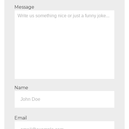
Message
Name
Email