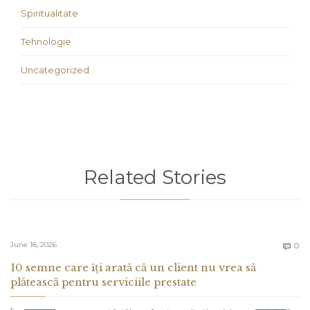
Spiritualitate
Tehnologie
Uncategorized
Related Stories
C
June 18, 2026
0

10 semne care îți arată că un client nu vrea să
plătească pentru serviciile prestate