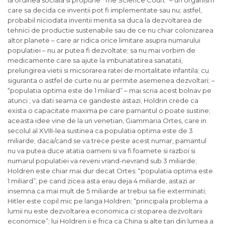
la ordinea sociala si propune “The Science Court” – un organism
care sa decida ce inventii pot fi implementate sau nu; astfel,
probabil niciodata inventii menita sa duca la dezvoltarea de
tehnici de productie sustenabile sau de ce nu chiar colonizarea
altor planete – care ar ridica orice limitare asupra numarului
populatiei – nu ar putea fi dezvoltate; sa nu mai vorbim de
medicamente care sa ajute la imbunatatirea sanatatii,
prelungirea vietii si micsorarea ratei de mortalitate infantila; cu
siguranta o astfel de curte nu ar permite asemenea dezvoltari; –
“populatia optima este de 1 miliard” – mai scria acest bolnav pe
atunci ; va dati seama ce gandeste astazi; Holdrin crede ca
exista o capacitate maxima pe care pamantul o poate sustine;
aceasta idee vine de la un venetian, Giammaria Ortes, care in
secolul al XVIII-lea sustinea ca populatia optima este de 3
miliarde; daca/cand se va trece peste acest numar, pamantul
nu va putea duce atatia oameni si va fi foamete si razboi si
numarul populatiei va reveni vrand-nevrand sub 3 miliarde;
Holdren este chiar mai dur decat Ortes: “populatia optima este
1 miliard”; pe cand zicea asta erau deja 4 miliarde, astazi ar
insemna ca mai mult de 5 miliarde ar trebui sa fie exterminati;
Hitler este copil mic pe langa Holdren; “principala problema a
lumii nu este dezvoltarea economica ci stoparea dezvoltarii
economice”; lui Holdren ii e frica ca China si alte tari din lumea a