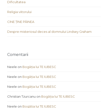
Dificultatea
Religia viitorului
CINE ȚINE PÂINEA
Despre misteriosul deces al domnului Lindsey Graham
Comentarii
Neele
on
Bogăția lui TE IUBESC
Neele
on
Bogăția lui TE IUBESC
Neele
on
Bogăția lui TE IUBESC
Christian Tzurcanu
on
Bogăția lui TE IUBESC
Neele
on
Bogăția lui TE IUBESC