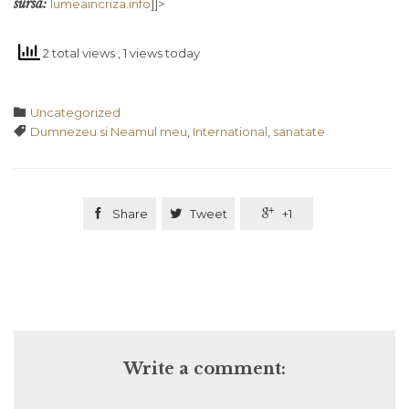
sursa:
lumeaincriza.info
]]>
2 total views
, 1 views today
Category

Uncategorized
Tags

Dumnezeu si Neamul meu
,
International
,
sanatate

Share

Tweet

+1
Write a comment: