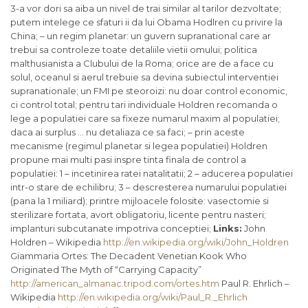
3-a vor dori sa aiba un nivel de trai similar al tarilor dezvoltate;
putem intelege ce sfaturi ii da lui Obama Hodlren cu privire la
China; – un regim planetar: un guvern supranational care ar
trebui sa controleze toate detaliile vietii omului; politica
malthusianista a Clubului de la Roma; orice are de a face cu
solul, oceanul si aerul trebuie sa devina subiectul interventiei
supranationale; un FMI pe steoroizi: nu doar control economic,
ci control total; pentru tari individuale Holdren recomanda o
lege a populatiei care sa fixeze numarul maxim al populatiei;
daca ai surplus … nu detaliaza ce sa faci; – prin aceste
mecanisme (regimul planetar si legea populatiei) Holdren
propune mai multi pasi inspre tinta finala de control a
populatiei: 1 – incetinirea ratei natalitatii; 2 – aducerea populatiei
intr-o stare de echilibru; 3 – descresterea numarului populatiei
(pana la 1 miliard); printre mijloacele folosite: vasectomie si
sterilizare fortata, avort obligatoriu, licente pentru nasteri;
implanturi subcutanate impotriva conceptiei;
Links:
John
Holdren – Wikipedia
http://en.wikipedia.org/wiki/John_Holdren
Giammaria Ortes: The Decadent Venetian Kook Who
Originated The Myth of “Carrying Capacity”
http://american_almanac.tripod.com/ortes.htm
Paul R. Ehrlich –
Wikipedia
http://en.wikipedia.org/wiki/Paul_R._Ehrlich