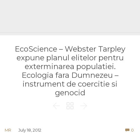
EcoScience – Webster Tarpley
expune planul elitelor pentru
exterminarea populatiei.
Ecologia fara Dumnezeu –
instrument de coercitie si
genocid



Co
MR
July 18, 2012
0
