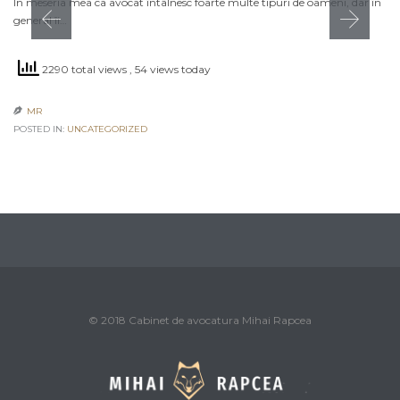
În meseria mea ca avocat întâlnesc foarte multe tipuri de oameni, dar în
general îi…
2290 total views
, 54 views today
MR

POSTED IN:
UNCATEGORIZED
© 2018 Cabinet de avocatura Mihai Rapcea