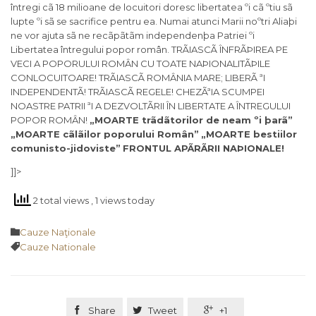
întregi cã 18 milioane de locuitori doresc libertatea ºi cã ºtiu sã
lupte ºi sã se sacrifice pentru ea. Numai atunci Marii noºtri Aliaþi
ne vor ajuta sã ne recãpãtãm independenþa Patriei ºi
Libertatea întregului popor român. TRÃIASCÃ ÎNFRÃÞIREA PE
VECI A POPORULUI ROMÂN CU TOATE NAÞIONALITÃÞILE
CONLOCUITOARE! TRÃIASCÃ ROMÂNIA MARE; LIBERÃ ªI
INDEPENDENTÃ! TRÃIASCÃ REGELE! CHEZÃªIA SCUMPEI
NOASTRE PATRII ªI A DEZVOLTÃRII ÎN LIBERTATE A ÎNTREGULUI
POPOR ROMÂN!
„MOARTE trãdãtorilor de neam ºi þarã”
„MOARTE cãlãilor poporului Român”
„MOARTE bestiilor
comunisto-jidoviste”
FRONTUL APÃRÃRII NAÞIONALE!
]]>
2 total views
, 1 views today
Category

Cauze Naţionale
Tags

Cauze Nationale

Share

Tweet

+1