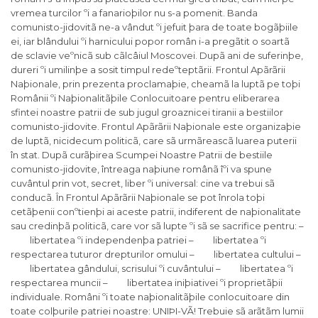
vremea turcilor ºi a fanarioþilor nu s-a pomenit. Banda
comunisto-jidovitã ne-a vândut ºi jefuit þara de toate bogãþiile
ei, iar blândului ºi harnicului popor român i-a pregãtit o soartã
de sclavie veºnicã sub cãlcâiul Moscovei. Dupã ani de suferinþe,
dureri ºi umilinþe a sosit timpul redeºteptãrii. Frontul Apãrãrii
Naþionale, prin prezenta proclamaþie, cheamã la luptã pe toþi
Românii ºi Naþionalitãþile Conlocuitoare pentru eliberarea
sfintei noastre patrii de sub jugul groaznicei tiranii a bestiilor
comunisto-jidovite. Frontul Apãrãrii Naþionale este organizaþie
de luptã, nicidecum politicã, care sã urmãreascã luarea puterii
în stat. Dupã curãþirea Scumpei Noastre Patrii de bestiile
comunisto-jidovite, întreaga naþiune românã îºi va spune
cuvântul prin vot, secret, liber ºi universal: cine va trebui sã
conducã. În Frontul Apãrãrii Naþionale se pot înrola toþi
cetãþenii conºtienþi ai aceste patrii, indiferent de naþionalitate
sau credinþã politicã, care vor sã lupte ºi sã se sacrifice pentru: –
libertatea ºi independenþa patriei – libertatea ºi
respectarea tuturor drepturilor omului – libertatea cultului –
libertatea gândului, scrisului ºi cuvântului – libertatea ºi
respectarea muncii – libertatea iniþiativei ºi proprietãþii
individuale. Români ºi toate naþionalitãþile conlocuitoare din
toate colþurile patriei noastre: UNIÞI-VÃ! Trebuie sã arãtãm lumii