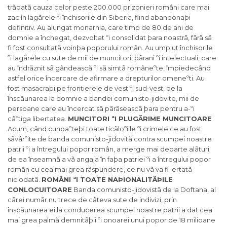
trãdatã cauza celor peste 200.000 prizonieri români care mai
zac în lagãrele ºi închisorile din Siberia, fiind abandonaþi
definitiv. Au alungat monarhia, care timp de 80 de ani de
domnie a închegat, dezvoltat ºi consolidat þara noastrã, fãrã sã
fi fost consultatã voinþa poporului român. Au umplut închisorile
ºi lagãrele cu sute de mii de muncitori, þãrani ºi intelectuali, care
au îndrãznit sã gândeascã ºi sã simtã româneºte, împiedecând
astfel orice încercare de afirmare a drepturilor omeneºti. Au
fost masacraþi pe frontierele de vest ºi sud-vest, de la
înscãunarea la domnie a bandei comunisto-jidovite, mii de
persoane care au încercat sã pãrãseascã þara pentru a-ºi
câºtiga libertatea.
MUNCITORI ªI PLUGÃRIME MUNCITOARE
Acum, când cunoaºteþi toate ticãloºiile ºi crimele ce au fost
sãvârºite de banda comunisto-jidovitã contra scumpei noastre
patrii ºi a întregului popor român, a merge mai departe alãturi
de ea înseamnã a vã angaja în faþa patriei ºi a întregului popor
român cu cea mai grea rãspundere, ce nu vã va fi iertatã
niciodatã.
ROMÂNI ªI TOATE NAÞIONALITÃÞILE
CONLOCUITOARE
Banda comunisto-jidovistã de la Doftana, al
cãrei numãr nu trece de câteva sute de indivizi, prin
înscãunarea ei la conducerea scumpei noastre patrii a dat cea
mai grea palmã demnitãþii ºi onoarei unui popor de 18 milioane