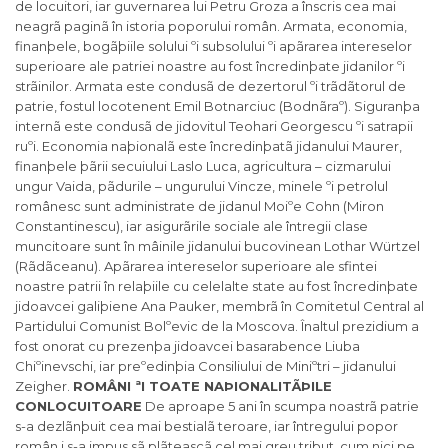
de locuitori, iar guvernarea lui Petru Groza a înscris cea mai
neagrã paginã în istoria poporului român. Armata, economia,
finanþele, bogãþiile solului ºi subsolului ºi apãrarea intereselor
superioare ale patriei noastre au fost încredinþate jidanilor ºi
strãinilor. Armata este condusã de dezertorul ºi trãdãtorul de
patrie, fostul locotenent Emil Botnarciuc (Bodnãraº). Siguranþa
internã este condusã de jidovitul Teohari Georgescu ºi satrapii
ruºi. Economia naþionalã este încredinþatã jidanului Maurer,
finanþele þãrii secuiului Laslo Luca, agricultura – cizmarului
ungur Vaida, pãdurile – ungurului Vincze, minele ºi petrolul
românesc sunt administrate de jidanul Moiºe Cohn (Miron
Constantinescu), iar asigurãrile sociale ale întregii clase
muncitoare sunt în mâinile jidanului bucovinean Lothar Würtzel
(Rãdãceanu). Apãrarea intereselor superioare ale sfintei
noastre patrii în relaþiile cu celelalte state au fost încredinþate
jidoavcei galiþiene Ana Pauker, membrã în Comitetul Central al
Partidului Comunist Bolºevic de la Moscova. Înaltul prezidium a
fost onorat cu prezenþa jidoavcei basarabence Liuba
Chiºinevschi, iar preºedinþia Consiliului de Miniºtri – jidanului
Zeigher.
ROMÂNI ªI TOATE NAÞIONALITÃÞILE
CONLOCUITOARE
De aproape 5 ani în scumpa noastrã patrie
s-a dezlãnþuit cea mai bestialã teroare, iar întregului popor
român i s-a impus sã plãteascã cel mai greu tribut, cum nici pe