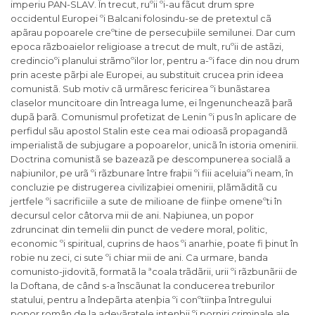
imperiu PAN-SLAV. În trecut, ruºii ºi-au fãcut drum spre
occidentul Europei ºi Balcani folosindu-se de pretextul cã
apãrau popoarele creºtine de persecuþiile semilunei. Dar cum
epoca rãzboaielor religioase a trecut de mult, ruºii de astãzi,
credincioºi planului strãmoºilor lor, pentru a-ºi face din nou drum
prin aceste pãrþi ale Europei, au substituit crucea prin ideea
comunistã. Sub motiv cã urmãresc fericirea ºi bunãstarea
claselor muncitoare din întreaga lume, ei îngenuncheazã þarã
dupã þarã. Comunismul profetizat de Lenin ºi pus în aplicare de
perfidul sãu apostol Stalin este cea mai odioasã propagandã
imperialistã de subjugare a popoarelor, unicã în istoria omenirii.
Doctrina comunistã se bazeazã pe descompunerea socialã a
naþiunilor, pe urã ºi rãzbunare între fraþii ºi fiii aceluiaºi neam, în
concluzie pe distrugerea civilizaþiei omenirii, plãmãditã cu
jertfele ºi sacrificiile a sute de milioane de fiinþe omeneºti în
decursul celor câtorva mii de ani. Naþiunea, un popor
zdruncinat din temelii din punct de vedere moral, politic,
economic ºi spiritual, cuprins de haos ºi anarhie, poate fi þinut în
robie nu zeci, ci sute ºi chiar mii de ani. Ca urmare, banda
comunisto-jidovitã, formatã la ªcoala trãdãrii, urii ºi rãzbunãrii de
la Doftana, de când s-a înscãunat la conducerea treburilor
statului, pentru a îndepãrta atenþia ºi conºtiinþa întregului
popor român de la adevãratele intenþii ºi porniri criminale ale