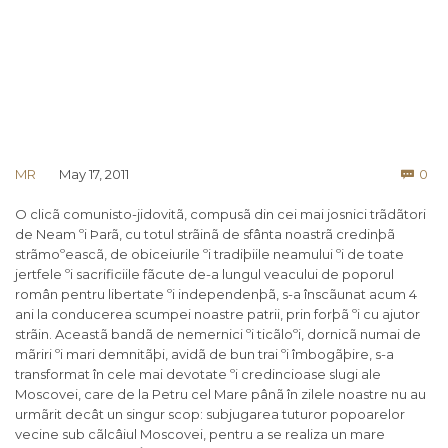
Co
MR
May 17, 2011
0

O clicã comunisto-jidovitã, compusã din cei mai josnici trãdãtori
de Neam ºi Þarã, cu totul strãinã de sfânta noastrã credinþã
strãmoºeascã, de obiceiurile ºi tradiþiile neamului ºi de toate
jertfele ºi sacrificiile fãcute de-a lungul veacului de poporul
român pentru libertate ºi independenþã, s-a înscãunat acum 4
ani la conducerea scumpei noastre patrii, prin forþã ºi cu ajutor
strãin. Aceastã bandã de nemernici ºi ticãloºi, dornicã numai de
mãriri ºi mari demnitãþi, avidã de bun trai ºi îmbogãþire, s-a
transformat în cele mai devotate ºi credincioase slugi ale
Moscovei, care de la Petru cel Mare pânã în zilele noastre nu au
urmãrit decât un singur scop: subjugarea tuturor popoarelor
vecine sub cãlcâiul Moscovei, pentru a se realiza un mare