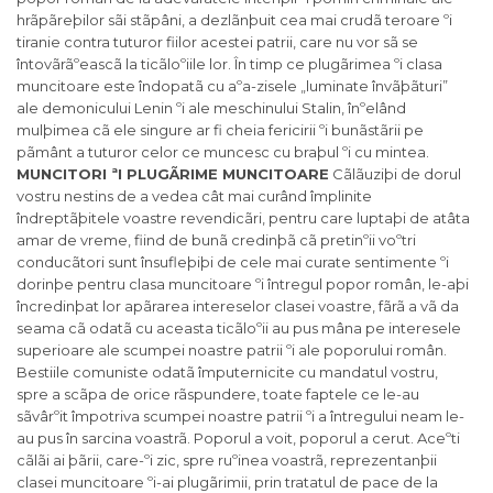
hrãpãreþilor sãi stãpâni, a dezlãnþuit cea mai crudã teroare ºi
tiranie contra tuturor fiilor acestei patrii, care nu vor sã se
întovãrãºeascã la ticãloºiile lor. În timp ce plugãrimea ºi clasa
muncitoare este îndopatã cu aºa-zisele „luminate învãþãturi”
ale demonicului Lenin ºi ale meschinului Stalin, înºelând
mulþimea cã ele singure ar fi cheia fericirii ºi bunãstãrii pe
pãmânt a tuturor celor ce muncesc cu braþul ºi cu mintea.
MUNCITORI ªI PLUGÃRIME MUNCITOARE
Cãlãuziþi de dorul
vostru nestins de a vedea cât mai curând împlinite
îndreptãþitele voastre revendicãri, pentru care luptaþi de atâta
amar de vreme, fiind de bunã credinþã cã pretinºii voºtri
conducãtori sunt însufleþiþi de cele mai curate sentimente ºi
dorinþe pentru clasa muncitoare ºi întregul popor român, le-aþi
încredinþat lor apãrarea intereselor clasei voastre, fãrã a vã da
seama cã odatã cu aceasta ticãloºii au pus mâna pe interesele
superioare ale scumpei noastre patrii ºi ale poporului român.
Bestiile comuniste odatã împuternicite cu mandatul vostru,
spre a scãpa de orice rãspundere, toate faptele ce le-au
sãvârºit împotriva scumpei noastre patrii ºi a întregului neam le-
au pus în sarcina voastrã. Poporul a voit, poporul a cerut. Aceºti
cãlãi ai þãrii, care-ºi zic, spre ruºinea voastrã, reprezentanþii
clasei muncitoare ºi-ai plugãrimii, prin tratatul de pace de la