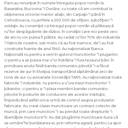
Paris au renunþat în numele întregului popor român la
Basarabia, Bucovina ºi Dunãre, cu toate cã am contribuit la
obþinerea victoriei marilor aliaþi, din Carpaþi ºi pânã în
Cehoslovacia, cu jertfele a 200.000 de ofiþeri, subofiþeri ºi
soldaþi. Au consimþit ca întregul popor român sã plãteascã
ruºilor despãgubirile de rãzboi, în condiþii care nici peste zeci
de ani nu vor putea fi plãtite. Au cedat ruºilor 70% din industriile
ºi fabricile noastre, sub motiv cã au fost inamice, deºi au fost
construite înainte de anul 1940. Au naþionalizat Banca
Naþionalã nu pentru a veni în ajutorul muncitorilor ºi plugarilor,
ci pentru a se putea mai uºor înstrãina ºi fura tezaurul þãrii. În
primãvara anului 1948 banda comunisto-jidovitã ºi-a fãcut
rezerve de aur în Elveþia, transportând sãptãmânal zeci de
tone de aur cu avioanele Societãþii TARS. Au naþionalizat toate
fabricile ºi industriile, nu pentru a uºura traiul muncitorilor ºi
þãranilor, ci pentru a-ºi plasa membrii bandei comunisto-
jidovite în posturile de conducere ale acestor instituþii,
împiedicând astfel orice urmã de control asupra produselor
fabricate. Au creat clasei muncitoare un contract colectiv de
muncã, prin care muncitorii ºi-au pierdut toate drepturile ºi
libertãþile muncitoreºti. Au dat plugãrimii muncitoare iluzia cã
se urmãreºte bunãstarea ei, prin reforma agrarã, pentru ca apoi