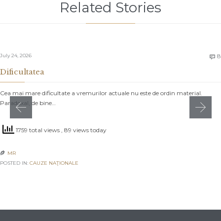
Related Stories
July 24, 2026
8

Dificultatea
Cea mai mare dificultate a vremurilor actuale nu este de ordin material.
Paradoxal, de bine…
1759 total views
, 89 views today
MR

POSTED IN:
CAUZE NAŢIONALE