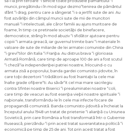
sã-i ia prin teroare ºi silnicie toate produsele pãmântului ºi
muncii, pregãtindu-i în mod sigur dezmoºtenirea de pãmântul
sfânt ºi drag, pentru care a sângerat ºi s-a jertfit sute de ani. Au
fost azvârliþi din câmpul muncii sute de mii de muncitori
manuali ºi intelectuali, ale cãror familii au ajuns muritoare de
foame, în timp ce pretinsele societãþi de binefacere,
democratice, strâng în mod abuziv ºi sfidãtor ajutoare pentru
copiii ºi armata greacã, iar guvernul trimite bani ºi materiale în
valoare de sute de miliarde de lei armatei comuniste din China
ºi greviºtilor din Italia ºi Franþa. Au distrus brava ºi glorioasa
Armatã Românã, care timp de aproape 100 de ani a fost scutul
ºi chezãºia independenþei patriei noastre, înlocuind-o cu
armata zisã a poporului, banda gardei comunisto-jidovite, în
care toþi dezertorii ºi trãdãtorii au fost înaintaþi la cele mai
înalte grade ofiþereºti. Au sãvârºit cel mai mare sacrilegiu
contra Sfintei noastre Biserici ºi prealuminatei noastre ªcoli,
care timp de veacuri au fost esenþa vieþii noastre spirituale ºi
naþionale, transformându-le în cele mai infecte focare de
propagandã comunistã. Banda comunisto-jidovitã a încheiat la
începutul anului 1948 un tratat de prietenie ºi alianþã cu Uniunea
Sovieticã, prin care România a fost transformatã într-o Gubernie
Ruseascã, pierzându-ºi prin acest tratat suveranitatea politicã ºi
economicã pe timp de 25 de ani. Tot prin acest tratat a fost