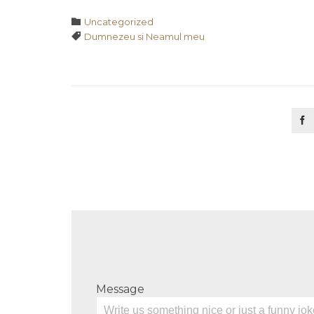
Category

Uncategorized
Tags

Dumnezeu si Neamul meu

Message