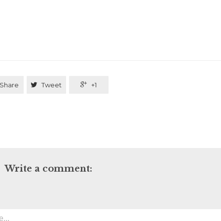
Share

Tweet

+1
Write a comment: