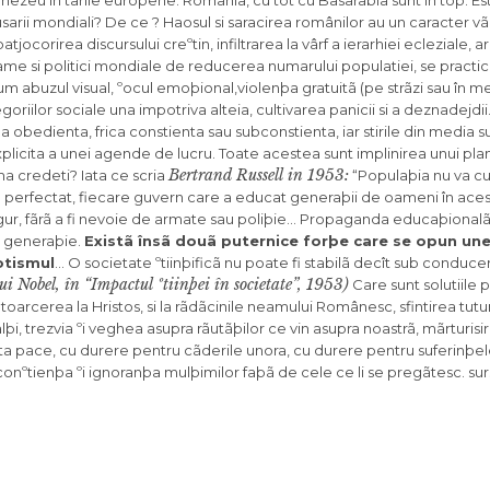
nezeu in tarile europene. România, cu tot cu Basarabia sunt in top. Es
rii mondiali? De ce ? Haosul si saracirea românilor au un caracter vãdit
jocorirea discursului creºtin, infiltrarea la vârf a ierarhiei ecleziale, 
grame si politici mondiale de reducerea numarului populatiei, se practic
abuzul visual, ºocul emoþional,violenþa gratuitã (pe strãzi sau în med
oriilor sociale una impotriva alteia, cultivarea panicii si a deznadejdii
na obedienta, frica constienta sau subconstienta, iar stirile din media 
licita a unei agende de lucru. Toate acestea sunt implinirea unui pla
Bertrand Russell in 1953:
 ma credeti? Iata ce scria
“Populaþia nu va cun
fi perfectat, fiecare guvern care a educat generaþii de oameni în aces
igur, fãrã a fi nevoie de armate sau poliþie… Propaganda educaþionalã,
rã generaþie.
Existã însã douã puternice forþe care se opun une
iotismul
… O societate ºtiinþificã nu poate fi stabilã decît sub conduce
ui Nobel, în “Impactul ºtiinþei în societate”, 1953)
Care sunt solutiile 
ntoarcerea la Hristos, si la rãdãcinile neamului Românesc, sfintirea tut
lalþi, trezvia ºi veghea asupra rãutãþilor ce vin asupra noastrã, mãrturis
i multa pace, cu durere pentru cãderile unora, cu durere pentru suferinþ
inconºtienþa ºi ignoranþa mulþimilor faþã de cele ce li se pregãtesc. sur