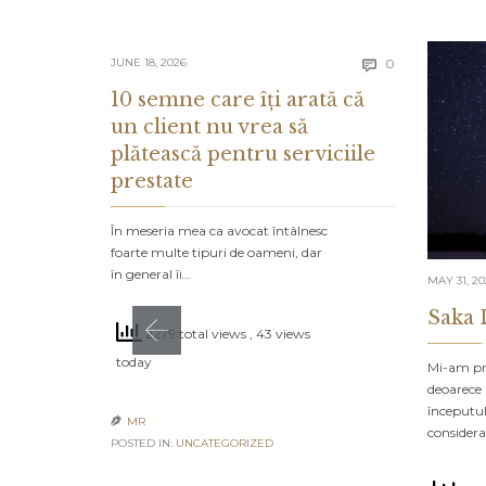
Comments
JUNE 18, 2026
0

10 semne care îți arată că
un client nu vrea să
plătească pentru serviciile
prestate
În meseria mea ca avocat întâlnesc
foarte multe tipuri de oameni, dar
în general îi…
MAY 31, 2
Saka 
2279 total views
, 43 views
today
Mi-am pro
deoarece 
începutul
MR

consider
POSTED IN:
UNCATEGORIZED