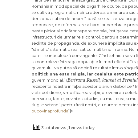
Harta de mai sus reliefeaza gradul de credinta in Dum
România in mod special de oligarhiile oculte, de papusa
se cultivã programatic
neîncrederea, eliminarea sau bat
derizoriu a iubirii de neam ºi þarã, se realizeaza pro
reeducare, de reformatare a harþilor cerebrale precum 
peste picior al oricãror repere morale, instigarea categ
infrastructuri de urmarire si control, pentru a determi
sedinte de propaganda, de expunere implicita sau exp
“stiintific”sistematic realizat cu mult timp in urma. Nu
care i se inoculeazã convingerile. Cînd tehnica se va 
sa controleze întreaga populaþie în mod eficient ºi s
guvernului, va putea sã obþinã rezultate într-o singu
politici: una este religia, iar cealalta este patr
Bertrand Russell, laureat al Premiul
guvern mondial.” (
rezistenta noastra in faþa acestor planuri diabolice? I
vietii cotidiene, simplificarea vieþii, prevenirea celor
prin virtuti, fapte, cuvinte, atitudini, cu mult curaj s
slugile satanei, pentru fratii nostri, cu durere pentru 
bucovinaprofunda
]]>
3 total views
, 1 views today