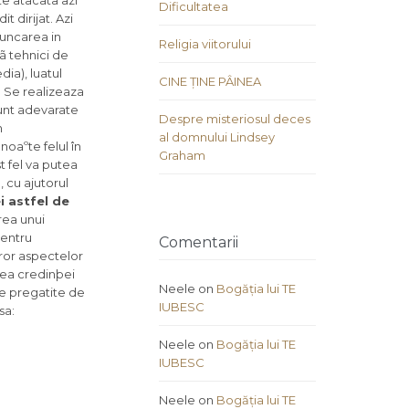
te atacata azi
Dificultatea
 dirijat. Azi
aruncarea in
Religia viitorului
ã tehnici de
ia), luatul
CINE ȚINE PÂINEA
. Se realizeaza
sunt adevarate
Despre misteriosul deces
n
al domnului Lindsey
oaºte felul în
Graham
t fel va putea
 cu ajutorul
i astfel de
rea unui
pentru
Comentarii
uror aspectelor
irea credinþei
Neele
on
Bogăția lui TE
ele pregatite de
IUBESC
sa:
Neele
on
Bogăția lui TE
IUBESC
Neele
on
Bogăția lui TE