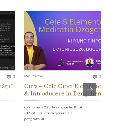
Comments
Comments
3
MAY 20, 2026
2
MAY 13, 2026


tății”
Curs – Cele Cinci Elemente
CE ES
& Introducere în Dzogchen
ȘI CE 
DESPR
6 -7 iunie 2026, la sala de la 10.00
– 18.00 Structura generală a
PROLOG: MA
programului…
NORD Un vap
navighează că