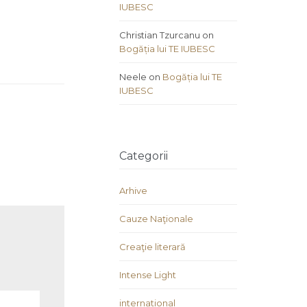
IUBESC
Christian Tzurcanu
on
Bogăția lui TE IUBESC
Neele
on
Bogăția lui TE
IUBESC
Categorii
Arhive
Cauze Naţionale
Creaţie literară
Intense Light
international