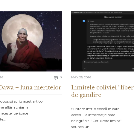
Comments
026
7
MAY 25, 2026

Dawa – luna meritelor
Limitele coliviei ”liber
de gândire
pus să scriu acest articol
ne aflăm chiar la
Suntem într-o epocă în care
 acestei perioade
accesul la informație pare
ate…
neîngrădit. ”Cerul este limita”
spunea un…