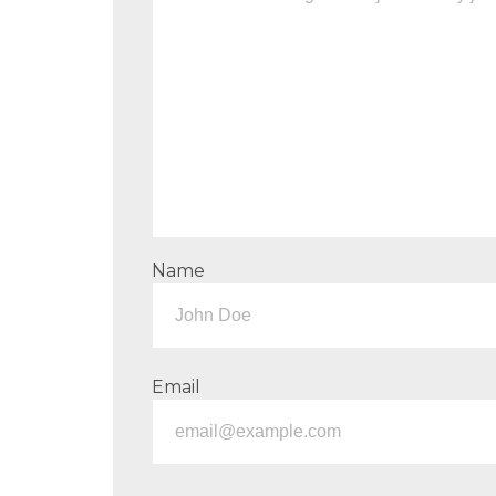
Name
Email