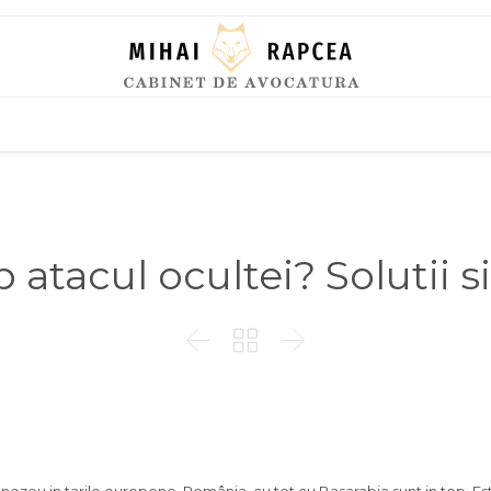
Skip
to
content
tacul ocultei? Solutii si


