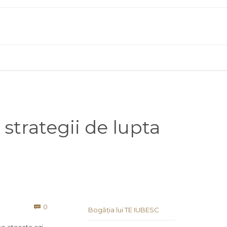
 strategii de lupta
Comments
0

Bogăția lui TE IUBESC