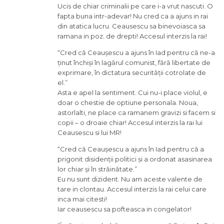
Ucis de chiar criminalii pe care i-a vrut nascuti. O
fapta buna intr-adevar! Nu cred ca a ajuns in rai
din atatica lucru. Ceausescu sa binevoiasca sa
ramana in poz. de drepti! Accesul interzis la rai!
“Cred că Ceaușescu a ajuns în Iad pentru că ne-a
ținut închiși în lagărul comunist, fără libertate de
exprimare, în dictatura securității cotrolate de
el.”
Asta e apel la sentiment. Cui nu-i place violul, e
doar o chestie de optiune personala. Noua,
astorlalti, ne place ca ramanem gravizi si facem si
copii – o droaie chiar! Accesul interzis la rai lui
Ceausescu si lui MR!
“Cred că Ceaușescu a ajuns în Iad pentru că a
prigonit disidenții politici și a ordonat asasinarea
lor chiar și în străinătate.”
Eu nu sunt dizident. Nu am aceste valente de
tare in clontau. Accesul interzis la rai celui care
inca mai citesti!
Iar ceausescu sa pofteasca in congelator!