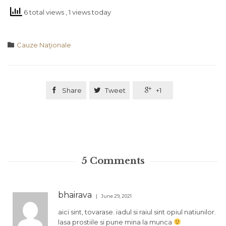
6 total views
, 1 views today
Category

Cauze Naţionale

Share

Tweet

+1
5
Comments
bhairava
June 29, 2021
aici sint, tovarase. iadul si raiul sint opiul natiunilor.
lasa prostiile si pune mina la munca