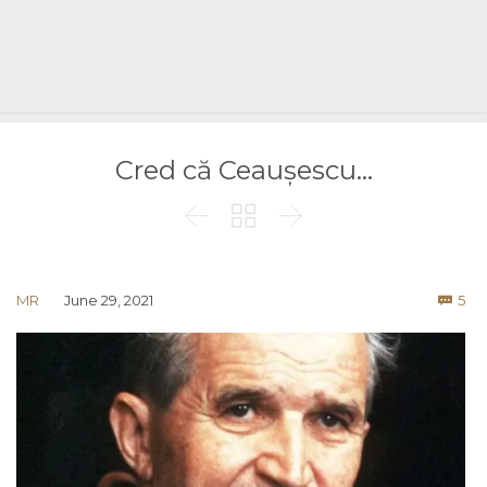
Cred că Ceaușescu…



Co
MR
June 29, 2021
5
