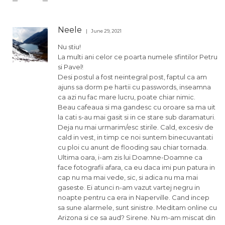
Neele
June 29, 2021
Nu stiu!
La multi ani celor ce poarta numele sfintilor Petru
si Pavel!
Desi postul a fost neintegral post, faptul ca am
ajuns sa dorm pe hartii cu passwords, inseamna
ca azi nu fac mare lucru, poate chiar nimic.
Beau cafeaua si ma gandesc cu oroare sa ma uit
la cati s-au mai gasit si in ce stare sub daramaturi.
Deja nu mai urmarim/esc stirile. Cald, excesiv de
cald in vest, in timp ce noi suntem binecuvantati
cu ploi cu anunt de flooding sau chiar tornada.
Ultima oara, i-am zis lui Doamne-Doamne ca
face fotografii afara, ca eu daca imi pun patura in
cap nu ma mai vede, sic, si adica nu ma mai
gaseste. Ei atunci n-am vazut vartej negru in
noapte pentru ca era in Naperville. Cand incep
sa sune alarmele, sunt sinistre. Meditam online cu
Arizona si ce sa aud? Sirene. Nu m-am miscat din