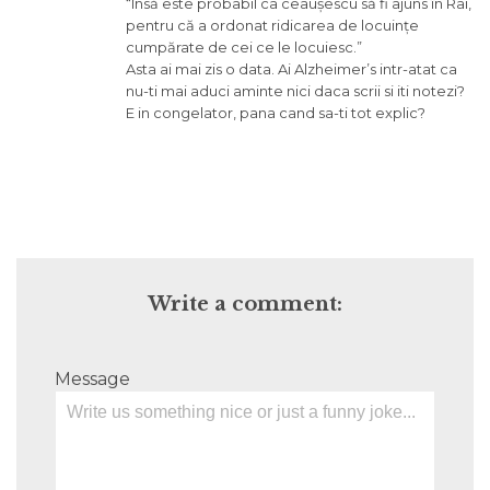
“Însă este probabil ca ceaușescu să fi ajuns în Rai,
pentru că a ordonat ridicarea de locuințe
cumpărate de cei ce le locuiesc.”
Asta ai mai zis o data. Ai Alzheimer’s intr-atat ca
nu-ti mai aduci aminte nici daca scrii si iti notezi?
E in congelator, pana cand sa-ti tot explic?
Write a comment:
Message