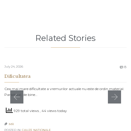
Related Stories
C
July 24, 2026
8

Dificultatea
Cea mai mare dificultate a vremurilor actuale nu este de ordin material.
Paradoxal, de bine…
929 total views
, 44 views today
MR

POSTED IN:
CAUZE NAŢIONALE