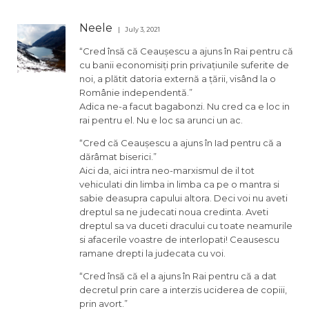
Neele
July 3, 2021
“Cred însă că Ceaușescu a ajuns în Rai pentru că
cu banii economisiți prin privațiunile suferite de
noi, a plătit datoria externă a țării, visând la o
Românie independentă.”
Adica ne-a facut bagabonzi. Nu cred ca e loc in
rai pentru el. Nu e loc sa arunci un ac.
“Cred că Ceaușescu a ajuns în Iad pentru că a
dărâmat biserici.”
Aici da, aici intra neo-marxismul de il tot
vehiculati din limba in limba ca pe o mantra si
sabie deasupra capului altora. Deci voi nu aveti
dreptul sa ne judecati noua credinta. Aveti
dreptul sa va duceti dracului cu toate neamurile
si afacerile voastre de interlopati! Ceausescu
ramane drepti la judecata cu voi.
“Cred însă că el a ajuns în Rai pentru că a dat
decretul prin care a interzis uciderea de copiii,
prin avort.”