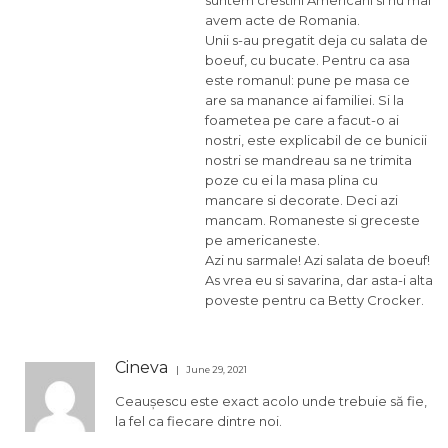
avem acte de Romania.
Unii s-au pregatit deja cu salata de
boeuf, cu bucate. Pentru ca asa
este romanul: pune pe masa ce
are sa manance ai familiei. Si la
foametea pe care a facut-o ai
nostri, este explicabil de ce bunicii
nostri se mandreau sa ne trimita
poze cu ei la masa plina cu
mancare si decorate. Deci azi
mancam. Romaneste si greceste
pe americaneste.
Azi nu sarmale! Azi salata de boeuf!
As vrea eu si savarina, dar asta-i alta
poveste pentru ca Betty Crocker.
Cineva
June 29, 2021
Ceaușescu este exact acolo unde trebuie să fie,
la fel ca fiecare dintre noi.