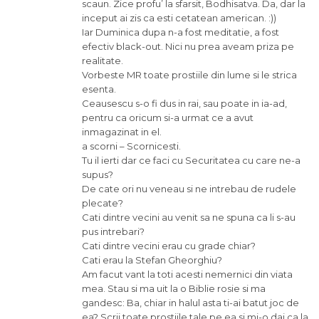
scaun. Zice profu’ la sfarsit, Bodhisatva. Da, dar la
inceput ai zis ca esti cetatean american. :))
Iar Duminica dupa n-a fost meditatie, a fost
efectiv black-out. Nici nu prea aveam priza pe
realitate.
Vorbeste MR toate prostiile din lume si le strica
esenta.
Ceausescu s-o fi dus in rai, sau poate in ia-ad,
pentru ca oricum si-a urmat ce a avut
inmagazinat in el.
a scorni – Scornicesti.
Tu il ierti dar ce faci cu Securitatea cu care ne-a
supus?
De cate ori nu veneau si ne intrebau de rudele
plecate?
Cati dintre vecini au venit sa ne spuna ca li s-au
pus intrebari?
Cati dintre vecini erau cu grade chiar?
Cati erau la Stefan Gheorghiu?
Am facut vant la toti acesti nemernici din viata
mea. Stau si ma uit la o Biblie rosie si ma
gandesc: Ba, chiar in halul asta ti-ai batut joc de
ea? Scrii toate prostiile tale pe ea si mi-o dai ca la