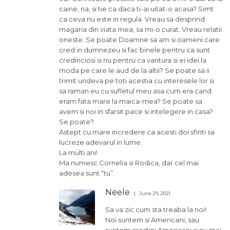
caine, na, si tie ca daca ti-ai uitat-o acasa? Simt
ca ceva nu este in regula. Vreau sa desprind
magaria din viata mea, sa mi-o curat. Vreau relatii
oneste. Se poate Doamne sa am si oameni care
cred in dumnezeu si fac binele pentru ca sunt
credinciosi si nu pentru ca vantura si ei idei la
moda pe care le aud de la altii? Se poate sa ii
trimit undeva pe toti acestia cu interesele lor si
sa raman eu cu sufletul meu asa cum era cand
eram fata mare la maica-mea? Se poate sa
avem si noi in sfarsit pace si intelegere in casa?
Se poate?
Astept cu mare incredere ca acesti doi sfinti sa
lucreze adevarul in lume.
La multi ani!
Ma numesc Cornelia si Rodica, dar cel mai
adesea sunt “tu”.
Neele
June 29, 2021
Sa va zic cum sta treaba la noi!
Noi suntem si Americani, sau
suntem crestini Americani si nu mai