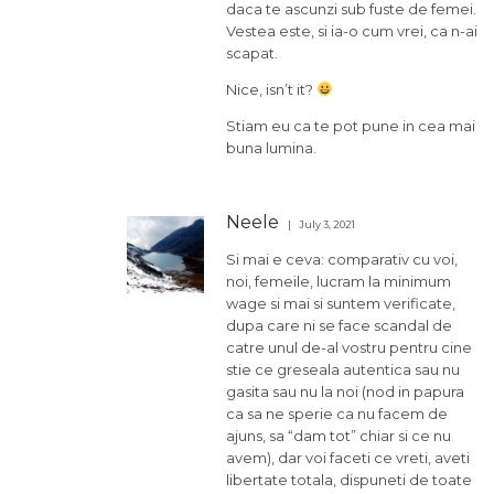
daca te ascunzi sub fuste de femei.
Vestea este, si ia-o cum vrei, ca n-ai
scapat.
Nice, isn’t it?
Stiam eu ca te pot pune in cea mai
buna lumina.
Neele
July 3, 2021
Si mai e ceva: comparativ cu voi,
noi, femeile, lucram la minimum
wage si mai si suntem verificate,
dupa care ni se face scandal de
catre unul de-al vostru pentru cine
stie ce greseala autentica sau nu
gasita sau nu la noi (nod in papura
ca sa ne sperie ca nu facem de
ajuns, sa “dam tot” chiar si ce nu
avem), dar voi faceti ce vreti, aveti
libertate totala, dispuneti de toate