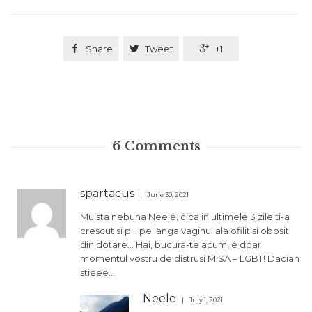

Share

Tweet

+1
6
Comments
spartacus
June 30, 2021
Muista nebuna Neele, cica in ultimele 3 zile ti-a
crescut si p… pe langa vaginul ala ofilit si obosit
din dotare… Hai, bucura-te acum, e doar
momentul vostru de distrusi MISA – LGBT! Dacian
stieee…
Neele
July 1, 2021