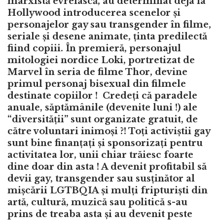
marxistă evreiască, au determinat deja la
Hollywood introducerea scenelor și
personajelor gay sau transgender în filme,
seriale și desene animate, ținta predilectă
fiind copiii. În premieră, personajul
mitologiei nordice
Loki, portretizat de
Marvel în seria de filme Thor, devine
primul personaj bisexual din filmele
destinate copiilor
! Credeți că paradele
anuale, săptămânile (devenite luni !) ale
“diversității” sunt organizate gratuit, de
către voluntari inimoși ?! Toți activiștii gay
sunt bine finanțați și sponsorizați pentru
activitatea lor, unii chiar trăiesc foarte
dine doar din asta ! A devenit profitabil să
devii gay, transgender sau susținător al
mișcării LGTBQIA și mulți fripturiști din
artă, cultură, muzică sau politică s-au
prins de treaba asta și au devenit peste