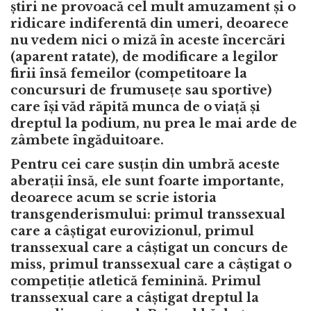
știri ne provoacă cel mult amuzament și o
ridicare indiferentă din umeri, deoarece
nu vedem nici o miză în aceste încercări
(aparent ratate), de modificare a legilor
firii însă femeilor (competitoare la
concursuri de frumusețe sau sportive)
care își văd răpită munca de o viață și
dreptul la podium, nu prea le mai arde de
zâmbete îngăduitoare.
Pentru cei care susțin din umbră aceste
aberații însă, ele sunt foarte importante,
deoarece acum se scrie istoria
transgenderismului: primul transsexual
care a câștigat eurovizionul, primul
transsexual care a câștigat un concurs de
miss, primul transsexual care a câștigat o
competiție atletică feminină. Primul
transsexual care a câștigat dreptul la