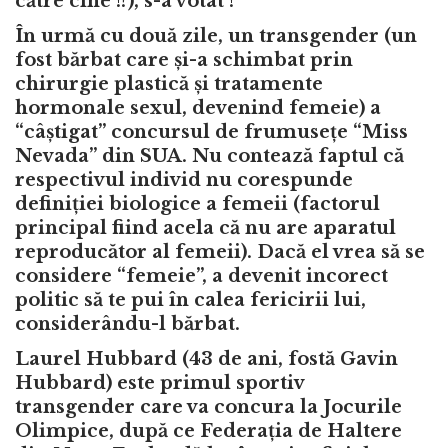
către cine !?), s-a votat !
În urmă cu două zile, un transgender (un
fost bărbat care și-a schimbat prin
chirurgie plastică și tratamente
hormonale sexul, devenind femeie) a
“câștigat” concursul de frumusețe “Miss
Nevada” din SUA. Nu contează faptul că
respectivul individ nu corespunde
definiției biologice a femeii (factorul
principal fiind acela că nu are aparatul
reproducător al femeii). Dacă el vrea să se
considere “femeie”, a devenit incorect
politic să te pui în calea fericirii lui,
considerându-l bărbat.
Laurel Hubbard (43 de ani, fostă Gavin
Hubbard) este primul sportiv
transgender care va concura la Jocurile
Olimpice, după ce Federația de Haltere