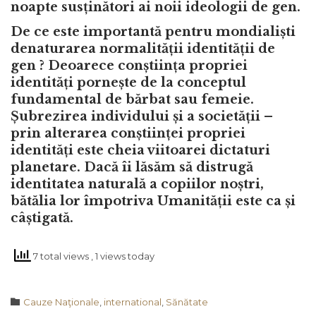
noapte susținători ai noii ideologii de gen.
De ce este importantă pentru mondialiști
denaturarea normalității identității de
gen ? Deoarece conștiința propriei
identități pornește de la conceptul
fundamental de bărbat sau femeie.
Șubrezirea individului și a societății –
prin alterarea conștiinței propriei
identități este cheia viitoarei dictaturi
planetare. Dacă îi lăsăm să distrugă
identitatea naturală a copiilor noștri,
bătălia lor împotriva Umanității este ca și
câștigată.
7 total views
, 1 views today
Category

Cauze Naţionale
,
international
,
Sănătate