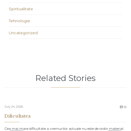
Spiritualitate
Tehnologie
Uncategorized
Related Stories
C
July 24, 2026
8

Dificultatea
Cea mai mare dificultate a vremurilor actuale nu este de ordin material.