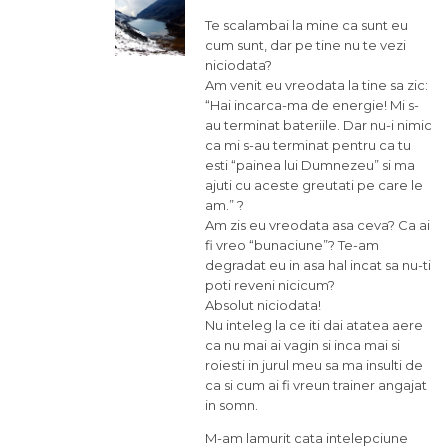
Te scalambai la mine ca sunt eu
cum sunt, dar pe tine nu te vezi
niciodata?
Am venit eu vreodata la tine sa zic:
“Hai incarca-ma de energie! Mi s-
au terminat bateriile. Dar nu-i nimic
ca mi s-au terminat pentru ca tu
esti “painea lui Dumnezeu” si ma
ajuti cu aceste greutati pe care le
am.” ?
Am zis eu vreodata asa ceva? Ca ai
fi vreo “bunaciune”? Te-am
degradat eu in asa hal incat sa nu-ti
poti reveni nicicum?
Absolut niciodata!
Nu inteleg la ce iti dai atatea aere
ca nu mai ai vagin si inca mai si
roiesti in jurul meu sa ma insulti de
ca si cum ai fi vreun trainer angajat
in somn.
M-am lamurit cata intelepciune