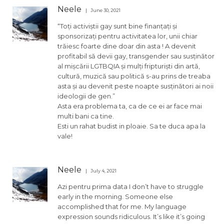
Neele
June 30, 2021
“Toți activiștii gay sunt bine finanțați și
sponsorizați pentru activitatea lor, unii chiar
trăiesc foarte dine doar din asta ! A devenit
profitabil să devii gay, transgender sau susținător
al mișcării LGTBQIA și mulți fripturiști din artă,
cultură, muzică sau politică s-au prins de treaba
asta și au devenit peste noapte susținători ai noii
ideologii de gen.”
Asta era problema ta, ca de ce ei ar face mai
multi bani ca tine.
Esti un rahat budist in ploaie. Sa te duca apa la
vale!
Neele
July 4, 2021
Azi pentru prima data I don’t have to struggle
early in the morning. Someone else
accomplished that for me. My language
expression sounds ridiculous. It’s like it’s going