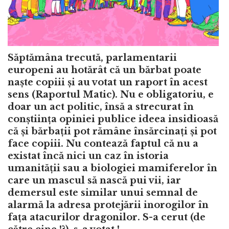
Săptămâna trecută, parlamentarii
europeni au hotărât că un bărbat poate
naște copiii și au votat un raport în acest
sens (Raportul Matic). Nu e obligatoriu, e
doar un act politic, însă a strecurat în
conștiința opiniei publice ideea insidioasă
că și bărbații pot rămâne însărcinați și pot
face copiii. Nu contează faptul că nu a
existat încă nici un caz în istoria
umanității sau a biologiei mamiferelor în
care un mascul să nască pui vii, iar
demersul este similar unui semnal de
alarmă la adresa protejării inorogilor în
fața atacurilor dragonilor. S-a cerut (de