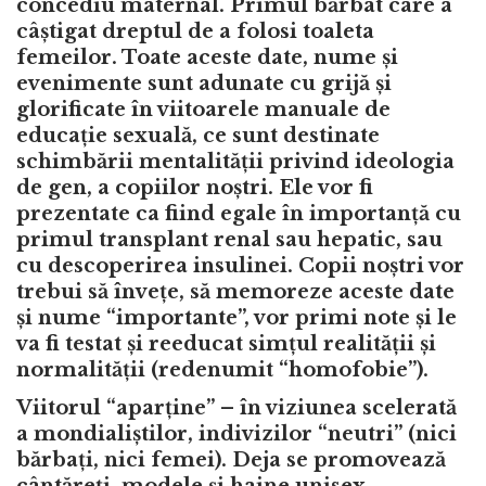
concediu maternal. Primul bărbat care a
câștigat dreptul de a folosi toaleta
femeilor. Toate aceste date, nume și
evenimente sunt adunate cu grijă și
glorificate în viitoarele manuale de
educație sexuală, ce sunt destinate
schimbării mentalității privind ideologia
de gen, a copiilor noștri. Ele vor fi
prezentate ca fiind egale în importanță cu
primul transplant renal sau hepatic, sau
cu descoperirea insulinei. Copii noștri vor
trebui să învețe, să memoreze aceste date
și nume “importante”, vor primi note și le
va fi testat și reeducat simțul realității și
normalității (redenumit “homofobie”).
Viitorul “aparține” – în viziunea scelerată
a mondialiștilor, indivizilor “neutri” (nici
bărbați, nici femei). Deja se promovează
cântăreți, modele și haine unisex,