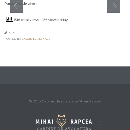
Paradoxal, de bine…
1316 total views
, 256 views today
MR

POSTED IN:
CAUZE NAŢIONALE
© 2018 Cabinet de avocatura Mihai Rapcea