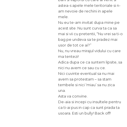
astea-s apele mele teritoriale si n-
am nevoie de rechini in apele
mele.
Nu eu te-am invitat dupa mine pe
acest site. Nu sunt curva ta ca sa
mai si vii cu pretentii, “Nu vrei sa ti-o
bag pe undeva sa te pradez mai
usor de tot ce ai?”
Nu, nu vreau mirajul vidului cu care
ma tentezi!
Adica dupa ce ca suntem lipsite, sa
nici nu avem ce sau cu ce.
Nici cuvinte eventual sa nu mai
avem sa protestam – sa stam
tembele si nici ‘miau’ sa nu zica
una.
Asta va convine.
De-aia si incepi cu insultele pentru
ca ti-ai pus in cap ca sunt prada ta
usoara. Esti un bully! Back off!