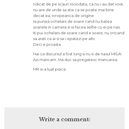
ridicat de pe scaun niciodata, ca nu i-au dat voie,
nu are de unde sa stie ca se poate mai bine
decat ea, ioropeanca de origine.
Isi punea ochelarii de soare cand nu batea
soarele in camera si isi facea selfie cu ei pe nas.
Iti pui ochelarii de soare cand e soare, nu oricand
sa arati ca ai si sa-i epatezi pe altii.
Deci e proasta.
Hai ca discursul a fost lung si nu e de nasul MISA!
Azi mancam. Ma duc sa pregatesc mancarea.
MR si-a luat pisica.
Write a comment: