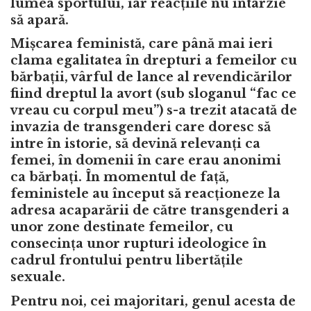
lumea sportului, iar reacțiile nu întârzie
să apară.
Mișcarea feministă, care până mai ieri
clama egalitatea în drepturi a femeilor cu
bărbații, vârful de lance al revendicărilor
fiind dreptul la avort (sub sloganul “fac ce
vreau cu corpul meu”) s-a trezit atacată de
invazia de transgenderi care doresc să
intre în istorie, să devină relevanți ca
femei, în domenii în care erau anonimi
ca bărbați. În momentul de față,
feministele au început să reacționeze la
adresa acaparării de către transgenderi a
unor zone destinate femeilor, cu
consecința unor rupturi ideologice în
cadrul frontului pentru libertățile
sexuale.
Pentru noi, cei majoritari, genul acesta de