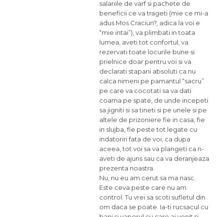
salariile de varf si pachete de
beneficii ce va trageti (mie ce mi-a
adus Mos Craciun?, adica la voi e
“mie intai”), va plimbati in toata
lumea, aveti tot confortul, va
rezervati toate locurile bune si
prielnice doar pentru voi si va
declarati stapani absoluti ca nu
calca nimeni pe pamantul “sacru”
pe care va cocotati sa va dati
coama pe spate, de unde incepeti
sa jigniti si sa tineti si pe unele si pe
altele de prizoniere fie in casa, fie
in slujba, fie peste tot legate cu
indatoriri fata de voi, ca dupa
aceea, tot voi sa va plangeti ca n-
aveti de ajuns sau ca va deranjeaza
prezenta noastra.
Nu, nu eu am cerut sa ma nasc.
Este ceva peste care nu am
control. Tu vrei sa scoti sufletul din
om daca se poate. Ia-ti rucsacul cu
bani si vaporul cu care ai venit si