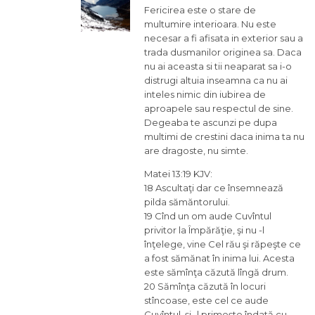
Fericirea este o stare de
multumire interioara. Nu este
necesar a fi afisata in exterior sau a
trada dusmanilor originea sa. Daca
nu ai aceasta si tii neaparat sa i-o
distrugi altuia inseamna ca nu ai
inteles nimic din iubirea de
aproapele sau respectul de sine.
Degeaba te ascunzi pe dupa
multimi de crestini daca inima ta nu
are dragoste, nu simte.
Matei 13:19 KJV:
18 Ascultaţi dar ce însemnează
pilda sămăntorului.
19 Cînd un om aude Cuvîntul
privitor la Împărăţie, şi nu -l
înţelege, vine Cel rău şi răpeşte ce
a fost sămănat în inima lui. Acesta
este sămînţa căzută lîngă drum.
20 Sămînţa căzută în locuri
stîncoase, este cel ce aude
Cuvîntul, şi -l primeşte îndată cu