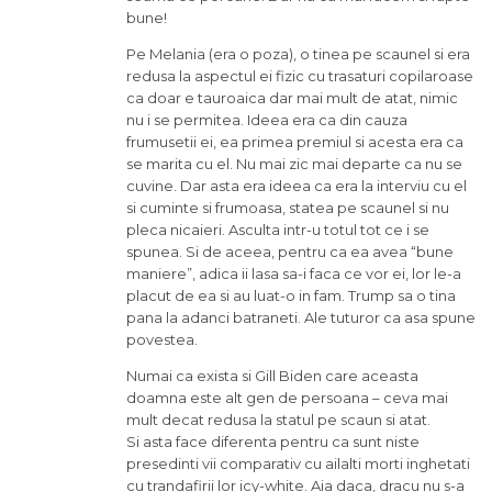
bune!
Pe Melania (era o poza), o tinea pe scaunel si era
redusa la aspectul ei fizic cu trasaturi copilaroase
ca doar e tauroaica dar mai mult de atat, nimic
nu i se permitea. Ideea era ca din cauza
frumusetii ei, ea primea premiul si acesta era ca
se marita cu el. Nu mai zic mai departe ca nu se
cuvine. Dar asta era ideea ca era la interviu cu el
si cuminte si frumoasa, statea pe scaunel si nu
pleca nicaieri. Asculta intr-u totul tot ce i se
spunea. Si de aceea, pentru ca ea avea “bune
maniere”, adica ii lasa sa-i faca ce vor ei, lor le-a
placut de ea si au luat-o in fam. Trump sa o tina
pana la adanci batraneti. Ale tuturor ca asa spune
povestea.
Numai ca exista si Gill Biden care aceasta
doamna este alt gen de persoana – ceva mai
mult decat redusa la statul pe scaun si atat.
Si asta face diferenta pentru ca sunt niste
presedinti vii comparativ cu ailalti morti inghetati
cu trandafirii lor icy-white. Aia daca, dracu nu s-a