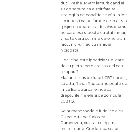
duci, Yeshe. M-am lamurit cand ai
zis de sora-ta ca e zbir fara sa
intelegi in ce conditie se afla. In loc
s-o iubesti ca pe familie ce-o ai, s-o
sprijini ca poate ti-a deschis drumul
pe care esti si poate cu atat ramai,
vii sa te certi cu mine care nu ti-am
facut nici-un rau cu nimic si
niciodata.
Deci cine este ipocrizia? Cel care
da cu pietre cate are sau cel care
se apara?
Macar ai scris de furie LGBT corect,
ca asta, Rahat Rapcea nu poate de
frrica Baroului ca le incalca
drepturile, fie ele si de zombi, la
LGBTQ.
Se numesc roadele furiei ce ai tu.
Cu cat esti mai furios ca
Dumnezeu, cu atat culegi mai
multe roade. Credeai ca scapi