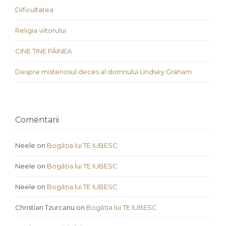
Dificultatea
Religia viitorului
CINE ȚINE PÂINEA
Despre misteriosul deces al domnului Lindsey Graham
Comentarii
Neele
on
Bogăția lui TE IUBESC
Neele
on
Bogăția lui TE IUBESC
Neele
on
Bogăția lui TE IUBESC
Christian Tzurcanu
on
Bogăția lui TE IUBESC