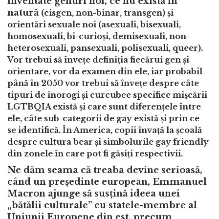
inventate genuri noi, ce nu există în
natură
(cisgen,
non-binar, transgen) și
orientări sexuale noi (asexuali, bisexuali,
homosexuali, bi-curioși, demisexuali, non-
heterosexuali, pansexuali, polisexuali, queer).
Vor trebui să învețe definiția fiecărui gen și
orientare, vor da examen din ele, iar probabil
până în 2050 vor trebui să învețe despre câte
tipuri de inorogi și curcubee specifice mișcării
LGTBQIA există și care sunt diferențele între
ele, câte sub-categorii de gay există și prin ce
se identifică. În America, copii învață la școală
despre cultura bear și simbolurile gay friendly
din zonele în care pot fi găsiți respectivii.
Ne dăm seama că treaba devine serioasă,
când un președinte european,
Emmanuel
Macron ajunge să sus
ț
in
ă
ideea unei
„
b
ă
t
ă
lii culturale
”
cu statele-membre al
Uniunii Europene din est, precum