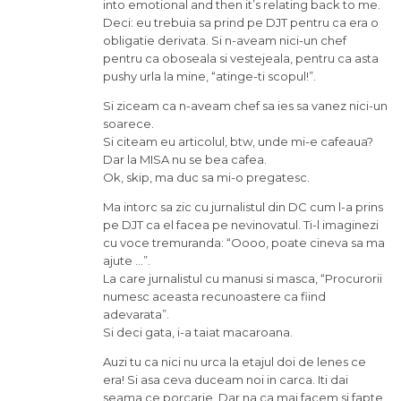
into emotional and then it’s relating back to me.
Deci: eu trebuia sa prind pe DJT pentru ca era o
obligatie derivata. Si n-aveam nici-un chef
pentru ca oboseala si vestejeala, pentru ca asta
pushy urla la mine, “atinge-ti scopul!”.
Si ziceam ca n-aveam chef sa ies sa vanez nici-un
soarece.
Si citeam eu articolul, btw, unde mi-e cafeaua?
Dar la MISA nu se bea cafea.
Ok, skip, ma duc sa mi-o pregatesc.
Ma intorc sa zic cu jurnalistul din DC cum l-a prins
pe DJT ca el facea pe nevinovatul. Ti-l imaginezi
cu voce tremuranda: “Oooo, poate cineva sa ma
ajute …”.
La care jurnalistul cu manusi si masca, “Procurorii
numesc aceasta recunoastere ca fiind
adevarata”.
Si deci gata, i-a taiat macaroana.
Auzi tu ca nici nu urca la etajul doi de lenes ce
era! Si asa ceva duceam noi in carca. Iti dai
seama ce porcarie. Dar na ca mai facem si fapte