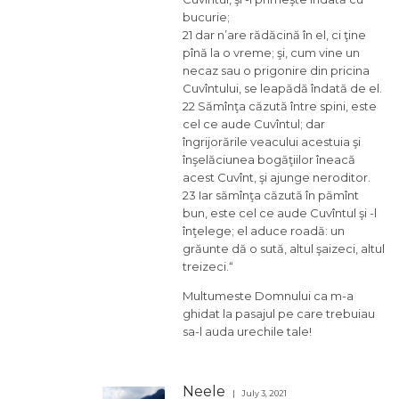
bucurie;
21 dar n’are rădăcină în el, ci ţine
pînă la o vreme; şi, cum vine un
necaz sau o prigonire din pricina
Cuvîntului, se leapădă îndată de el.
22 Sămînţa căzută între spini, este
cel ce aude Cuvîntul; dar
îngrijorările veacului acestuia şi
înşelăciunea bogăţiilor îneacă
acest Cuvînt, şi ajunge neroditor.
23 Iar sămînţa căzută în pămînt
bun, este cel ce aude Cuvîntul şi -l
înţelege; el aduce roadă: un
grăunte dă o sută, altul şaizeci, altul
treizeci.“
Multumeste Domnului ca m-a
ghidat la pasajul pe care trebuiau
sa-l auda urechile tale!
Neele
July 3, 2021