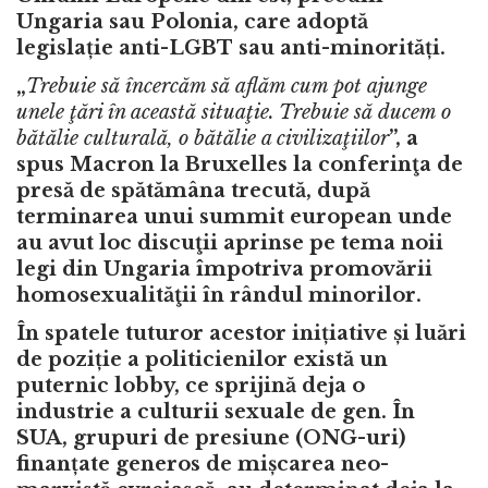
Ungaria
sau Polonia, care
adoptă
legislație anti-LGBT
sau anti-minorită
ț
i.
„
Trebuie să încercăm să aflăm cum pot ajunge
unele ţări în această situaţie. Trebuie să ducem o
bătălie culturală, o bătălie a civilizaţiilor
”, a
spus Macron la Bruxelles la conferinţa de
presă de spătămâna trecută, după
terminarea unui summit european unde
au avut loc
discuţii aprinse pe tema noii
legi din Ungaria
împotriva promovării
homosexualităţii în rândul minorilor.
În spatele tuturor acestor inițiative și luări
de poziție a politicienilor există un
puternic lobby, ce sprijină deja o
industrie a culturii sexuale de gen. În
SUA, grupuri de presiune (ONG-uri)
finanțate generos de mișcarea neo-