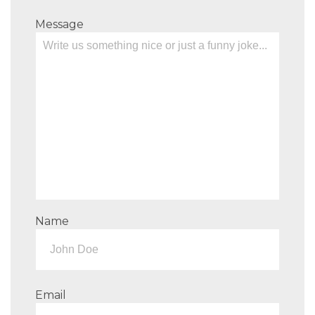
Message
Name
Email