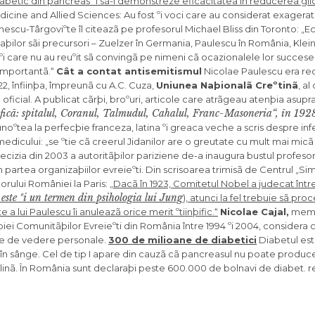
iabetic din pancreas ºi sã-i demonstreze eficacitatea în reducerea glic
f Medicine and Allied Sciences: Au fost ºi voci care au considerat exagera
nescu-Târgoviºte îl citeazã pe profesorul Michael Bliss din Toronto: „E
aþilor sãi precursori – Zuelzer în Germania, Paulescu în România, Klein
e ºi care nu au reuºit sã convingã pe nimeni cã ocazionalele lor succes
 importantã.“
Cât a contat antisemitismul
Nicolae Paulescu era re
922, înfiinþa, împreunã cu A.C. Cuza,
Uniunea Naþionalã Creºtinã
, al
ficial. A publicat cãrþi, broºuri, articole care atrãgeau atenþia asupra
oficã: spitalul, Coranul, Talmudul, Cahalul, Franc-Masoneria“, în 192
unoºtea la perfecþie franceza, latina ºi greaca veche a scris despre inf
medicului: „se ºtie cã creerul Jidanilor are o greutate cu mult mai micã
cizia din 2003 a autoritãþilor pariziene de-a inaugura bustul profesoru
n partea organizaþiilor evreieºti. Din scrisoarea trimisã de Centrul „S
orului României la Paris: „
Dacã în 1923, Comitetul Nobel a judecat înt
 este ºi un termen din psihologia lui Jung
), atunci la fel trebuie sã pro
a lui Paulescu îi anuleazã orice merit ºtiinþific.“
Nicolae Cajal,
memb
i Comunitãþilor Evreieºti din România între 1994 ºi 2004, considera 
tele de vedere personale.
300 de milioane de diabetici
Diabetul est
n sânge. Cel de tip I apare din cauzã cã pancreasul nu poate produce i
sulinã. În România sunt declaraþi peste 600.000 de bolnavi de diabet. r