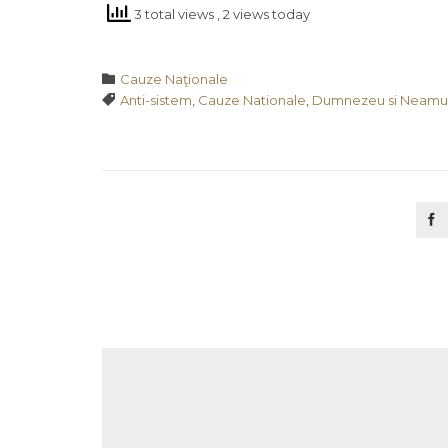
3 total views
, 2 views today
Category

Cauze Naţionale
Tags

Anti-sistem
,
Cauze Nationale
,
Dumnezeu si Neamu
