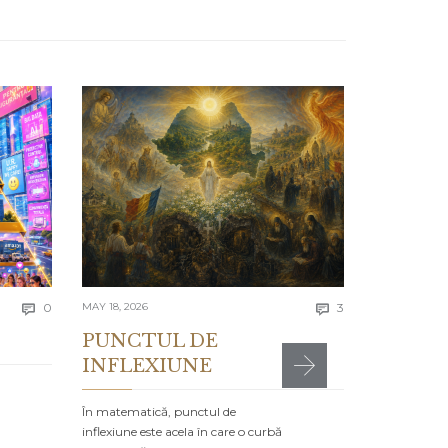
APRIL 13, 2026
Lecția 
Se spune că e
greșelile alto
timpul…
4377 to
Comments
Comments
today
0
MAY 18, 2026
3


PUNCTUL DE
INFLEXIUNE
MR

POSTED IN:
CA
În matematică, punctul de
inflexiune este acela în care o curbă