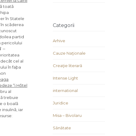
emiei la câinii
tã toatã
chipa
er în Statele
e în scãderea
Categorii
cunoscut
 doilea partid
Arhive
 pericolului
8 –
Cauze Naţionale
erioritatea
 decât cel al
Creaţie literară
lui în faþa
imon
Intense Light
reaga
cedeze ºi Hôtel
international
ru al
cã trebuie
Juridice
e o boalã
nsulinã, iar
Misa – Bivolaru
esurse:
Sănătate