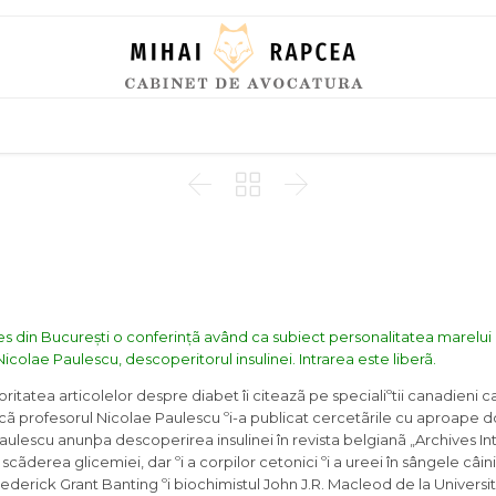
Skip
to
content



lles din București o conferințã având ca subiect personalitatea marelui
Nicolae Paulescu, descoperitorul insulinei. Intrarea este liberã.
joritatea articolelor despre diabet îi citeazã pe specialiºtii canadieni ca
cã profesorul Nicolae Paulescu ºi-a publicat cercetãrile cu aproape do
aulescu anunþa descoperirea insulinei în revista belgianã „Archives In
ãderea glicemiei, dar ºi a corpilor cetonici ºi a ureei în sângele câini
ederick Grant Banting ºi biochimistul John J.R. Macleod de la Universi