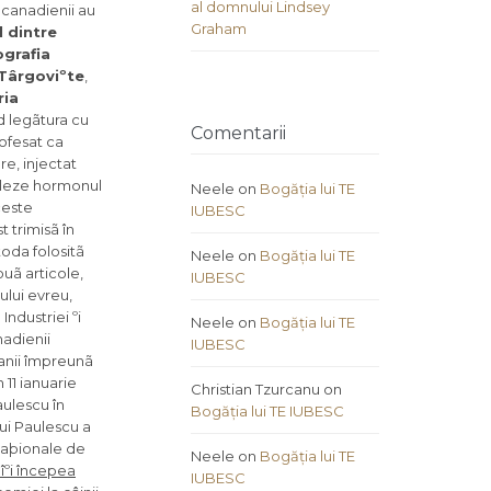
al domnului Lindsey
 canadienii au
Graham
l dintre
grafia
-Târgoviºte
,
ria
d legãtura cu
Comentarii
rofesat ca
e, injectat
zoleze hormonul
Neele
on
Bogăția lui TE
ceste
IUBESC
 trimisã în
toda folositã
Neele
on
Bogăția lui TE
ouã articole,
IUBESC
ului evreu,
ndustriei ºi
Neele
on
Bogăția lui TE
adienii
IUBESC
banii împreunã
 11 ianuarie
Christian Tzurcanu
on
aulescu în
Bogăția lui TE IUBESC
lui Paulescu a
naþionale de
Neele
on
Bogăția lui TE
îºi începea
IUBESC