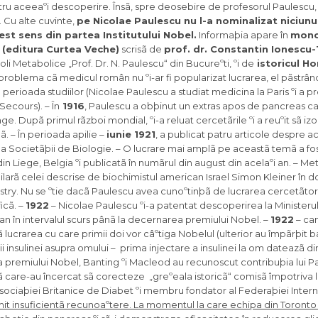
tru aceeaºi descoperire. Însã, spre deosebire de profesorul Paulescu,
 Cu alte cuvinte,
pe Nicolae Paulescu nu l-a nominalizat niciunu
cest sens din partea Institutului Nobel.
Informaþia apare în
mono
 (editura Curtea Veche)
scrisã de
prof. dr. Constantin Ionescu
oli Metabolice „Prof. Dr. N. Paulescu“ din Bucureºti, ºi de
istoricul Ho
oblema cã medicul român nu ºi-ar fi popularizat lucrarea, el pãstrân
perioada studiilor (Nicolae Paulescu a studiat medicina la Paris ºi a p
Secours). – În
1916
, Paulescu a obþinut un extras apos de pancreas car
ge. Dupã primul rãzboi mondial, ºi-a reluat cercetãrile ºi a reuºit sã i
. – În perioada apilie –
iunie 1921
, a publicat patru articole despre a
a Societãþii de Biologie. – O lucrare mai amplã pe aceastã temã a fost
in Liege, Belgia ºi publicatã în numãrul din august din acelaºi an. – Me
ilarã celei descrise de biochimistul american Israel Simon Kleiner în d
stry. Nu se ºtie dacã Paulescu avea cunoºtinþã de lucrarea cercetãtor
icã. –
1922
– Nicolae Paulescu ºi-a patentat descoperirea la Ministerul I
an în intervalul scurs pânã la decernarea premiului Nobel. –
1922
– can
 lucrarea cu care primii doi vor câºtiga Nobelul (ulterior au împãrþit 
rii insulinei asupra omului – prima injectare a insulinei la om dateazã din
 a premiului Nobel, Banting ºi Macleod au recunoscut contribuþia lui P
þã care-au încercat sã corecteze „greºeala istoricã“ comisã împotriva 
Asociaþiei Britanice de Diabet ºi membru fondator al Federaþiei Inter
mit insuficientã recunoaºtere. La momentul la care echipa din Toronto 