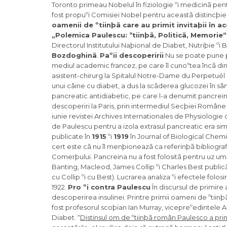
Toronto primeau Nobelul în fiziologie ºi medicinã pen
fost propuºi Comisiei Nobel pentru aceastã distincþie.
oamenii de ºtiinþã care au primit invitaþii în a
„Polemica Paulescu: ªtiinþã, Politicã, Memorie“
Directorul Institutului Naþional de Diabet, Nutriþie ºi B
Bozdoghinã
.
Paºii descoperirii
Nu se poate pune pr
mediul academic francez, pe care îl cunoºtea încã din 
asistent-chirurg la Spitalul Notre-Dame du Perpetuél 
unui câine cu diabet, a dus la scãderea glucozei în sân
pancreatic antidiabetic, pe care l-a denumit pancreinã
descoperiri la Paris, prin intermediul Secþiei Române 
iunie revistei Archives Internationales de Physiologie d
de Paulescu pentru a izola extrasul pancreatic era sim
publicate în
1915
ºi
1919
în Journal of Biological Chemi
cert este cã nu îl menþioneazã ca referinþã bibliograf
Comerþului. Pancreina nu a fost folositã pentru uz um
Banting, Macleod, James Collip ºi Charles Best publicã
cu Collip ºi cu Best). Lucrarea analiza ºi efectele folosi
1922.
Pro ºi contra Paulescu
În discursul de primire
descoperirea insulinei. Printre primii oameni de ºtiin
fost profesorul scoþian Ian Murray, vicepreºedintele 
Diabet. “
Distinsul om de ºtiinþã român Paulesco a pri