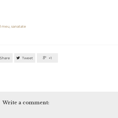
l meu
,
sanatate
Share

Tweet

+1
Write a comment: