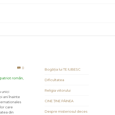
Comments
0

Bogăția lui TE IUBESC
 patriot român,
Dificultatea
Religia viitorului
 unici
i ani înainte
CINE ȚINE PÂINEA
ternationales
lor care
Despre misteriosul deces
tatea din