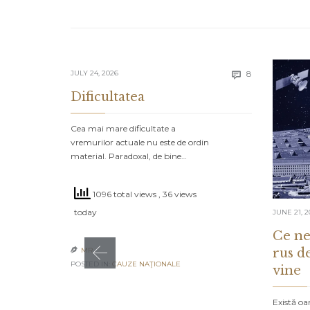
Comments
JULY 24, 2026
8

Dificultatea
Cea mai mare dificultate a
vremurilor actuale nu este de ordin
material. Paradoxal, de bine…
1096 total views
, 36 views
today
JUNE 21, 2
Ce ne
rus d
MR

POSTED IN:
CAUZE NAŢIONALE
vine
Există oa