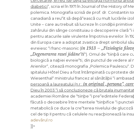
cercetãrile, el reuºise deja sã extragã hormonul antid
diabetici
“, scria el în 1971 în Journal of the History o
polemica. Monografia scrisã de prof. dr. Constantin Io
canadianã a reuºit sã depãºeascã cu mult lucrãrile izol
Unite – care au trebuit sã lucreze în condiþii primitiv
zahãrului din sânge constituiau o descoperire clarã ºi
pentru atacurile sale virulente împotriva evreilor. În 1
din Europa care a adoptat zvastica drept simbolul sãu o
în 1913 – „Fiziologia filoz
evreiesc ºi franc-masonic (
„
Degenerarea rasei jidãneºti
“). Omul de ºtiinþã care c
biologicã a naþiei evreieºti, din punctul de vedere al 
Arienilor“, citeazã monografia „Polemica Paulescu“. De
spitalului Hôtel Dieu a fost întâmpinatã cu proteste di
Wiesenthal“ ministrului francez al sãnãtãþii ºi ambasad
în original „persona“, care
persoanã
a laureatului
(n.r.:
Dieu în 2003 ºi sã concluzioneze cã brutala inumanitate 
academiei Române de ªtiinþe ºi preºedintele Federaþie
fãcutã o deosebire între meritele ºtiinþifice ºi punc
metabolicã ce duce la creºterea nivelului de glucozã î
cel de tip II pentru cã celulele nu reacþioneazã la in
adevãrul.ro
]]>