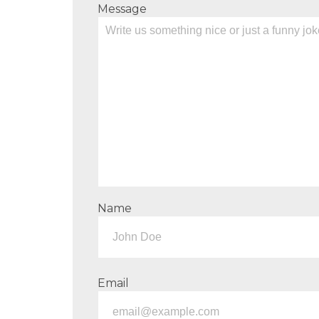
Message
Name
Email