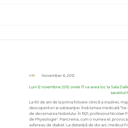
MR
November 6, 2012
Luni 12 noiembrie 2012 orele 17 va avea loc la Sala Da
savantul 
La 90 de ani de la prima folosire clinicã a insulinei, ma
descoperitori ai substanþei. Însã lumea medicalã ºtie 
de decernarea Nobelului. În 1921, profesorul Nicolae P
de Physiologie“. Pancreina, cum o numea el, provoca sc
sufereau de diabet. La distanþã de doi ani, medicul Fr