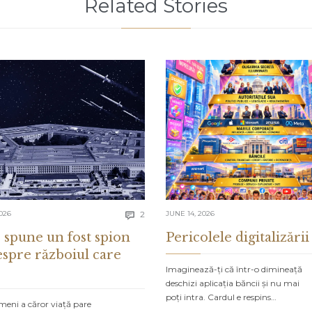
Related Stories
Comments
026
2
JUNE 14, 2026

 spune un fost spion
Pericolele digitalizării
espre războiul care
Imaginează-ți că într-o dimineață
deschizi aplicația băncii și nu mai
poți intra. Cardul e respins…
meni a căror viață pare