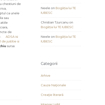
cu chestiuni de
Neele
on
Bogăția lui TE
riva,
IUBESC
aptul ca unele
ila sau
Christian Tzurcanu
on
atiile
Bogăția lui TE IUBESC
ciara,
uncte de
e.
ADSA isi
Neele
on
Bogăția lui TE
de justitie si
IUBESC
chiu
sursa:
Categorii
Arhive
Cauze Naţionale
Creaţie literară
Intense Light