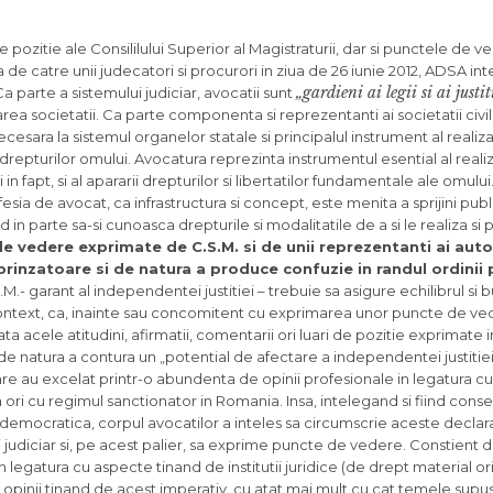
 pozitie ale Consililului Superior al Magistraturii, dar si punctele de 
e catre unii judecatori si procurori in ziua de 26 iunie 2012, ADSA int
„gardieni ai legii si ai justit
a parte a sistemului judiciar, avocatii sunt
rea societatii. Ca parte componenta si reprezentanti ai societatii civil
esara la sistemul organelor statale si principalul instrument al realizar
 drepturilor omului. Avocatura reprezinta instrumentul esential al realiza
i in fapt, si al apararii drepturilor si libertatilor fundamentale ale omul
sia de avocat, ca infrastructura si concept, este menita a sprijini publi
d in parte sa-si cunoasca drepturile si modalitatile de a si le realiza si 
 vedere exprimate de C.S.M. si de unii reprezentanti ai autor
prinzatoare si de natura a produce confuzie in randul ordinii 
- garant al independentei justitiei – trebuie sa asigure echilibrul si 
 context, ca, inainte sau concomitent cu exprimarea unor puncte de ved
ata acele atitudini, afirmatii, comentarii ori luari de pozitie exprimate 
i de natura a contura un „potential de afectare a independentei justitie
care au excelat printr-o abundenta de opinii profesionale in legatura c
ta ori cu regimul sanctionator in Romania. Insa, intelegand si fiind cons
te democratica, corpul avocatilor a inteles sa circumscrie aceste declarat
 judiciar si, pe acest palier, sa exprime puncte de vedere. Constient d
 legatura cu aspecte tinand de institutii juridice (de drept material ori
opinii tinand de acest imperativ, cu atat mai mult cu cat temele supu