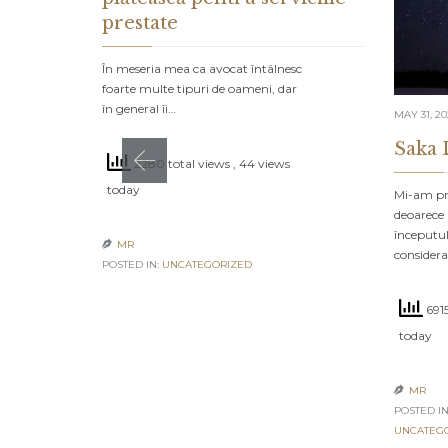
prestate
În meseria mea ca avocat întâlnesc
foarte multe tipuri de oameni, dar
în general îi…
MAY 31, 2
Saka 
2280 total views
, 44 views
today
Mi-am pro
deoarece 
începutul
MR

consider
POSTED IN:
UNCATEGORIZED
6915
today
MR

POSTED IN
UNCATEG