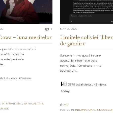
Comments
026
7
MAY 25, 2026

Dawa – luna meritelor
Limitele coliviei ”liber
de gândire
pus să scriu acest articol
ne aflăm chiar la
Suntem într-o epocă în care
 acestei perioade
accesul la informație pare
ate…
neîngrădit. ”Cerul este limita”
spunea un…
 total views
, 65 views
3979 total views
, 43 views
today
:
INTERNATIONAL
,
SPIRITUALITATE
,
MR

ORIZED
POSTED IN:
INTERNATIONAL
,
UNCATEGOR