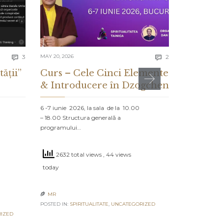
Comments
Comments
3
MAY 20, 2026
2
MAY 13, 2026


tății”
Curs – Cele Cinci Elemente
CE ES
& Introducere în Dzogchen
ȘI CE 
DESPR
6 -7 iunie 2026, la sala de la 10.00
– 18.00 Structura generală a
PROLOG: MA
programului…
NORD Un vap
navighează că
2632 total views
, 44 views
2412 to
today
today
MR

POSTED IN:
SPIRITUALITATE
,
UNCATEGORIZED
MR

IZED
POSTED IN:
UN