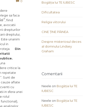
Comments
0

Bogăția lui TE IUBESC
vedere
Dificultatea
elege sa faca
iei”
, fiind
Religia viitorului
e, avocatii
ii drepturilor
CINE ȚINE PÂINEA
rii dreptului,
ui. Este unanim
Despre misteriosul deces
cul in
al domnului Lindsey
proteja.
Din
Graham
itatii
publice.
buna
ere critice la
in repetate
Comentarii
i”. Sunt de
u cauze aflate
Neele
on
Bogăția lui TE
ecventi cu
IUBESC
ii in sfera unei
e rolul
Neele
on
Bogăția lui TE
 functional),
IUBESC
se analizelor