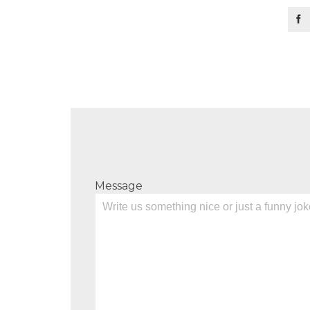

Message