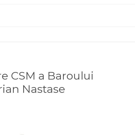
re CSM a Baroului
drian Nastase