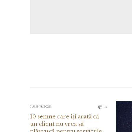
Comments
JUNE 18, 2026
0

10 semne care îți arată că
un client nu vrea să
plătească pentru serviciile