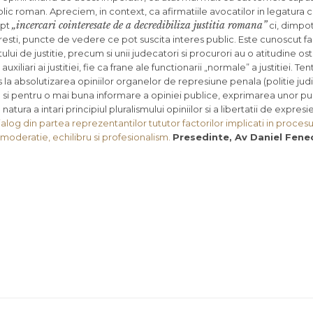
lic roman. Apreciem, in context, ca afirmatiile avocatilor in legatura 
„incercari cointeresate de a decredibiliza justitia romana”
ept
ci, dimpot
resti, puncte de vedere ce pot suscita interes public. Este cunoscut f
tului de justitie, precum si unii judecatori si procurori au o atitudine ost
xiliari ai justitiei, fie ca frane ale functionarii „normale” a justitiei. Tent
us la absolutizarea opiniilor organelor de represiune penala (politie judi
bru si pentru o mai buna informare a opiniei publice, exprimarea unor p
tura a intari principiul pluralismului opiniilor si a libertatii de expresi
alog din partea reprezentantilor tututor factorilor implicati in procesul 
a moderatie, echilibru si profesionalism.
Presedinte, Av Daniel Fene