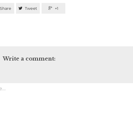
Share

Tweet

+1
Write a comment: