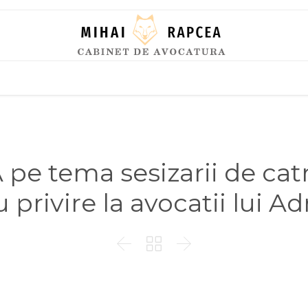
Skip
to
content
e tema sesizarii de cat
 privire la avocatii lui A


