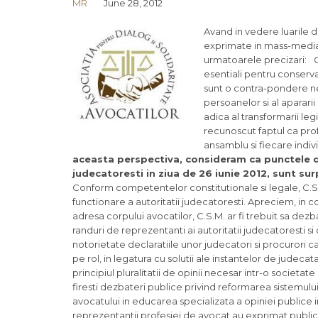
MR
June 28, 2012
Avand in vedere luarile de
exprimate in mass-media d
urmatoarele precizari:
C
esentiali pentru conserva
sunt o contra-pondere nec
persoanelor si al apararii
adica al transformarii legi
recunoscut faptul ca profe
ansamblu si fiecare indivi
aceasta perspectiva, consideram ca punctele de
judecatoresti in ziua de 26 iunie 2012, sunt sur
Conform competentelor constitutionale si legale, C.S.M.
functionare a autoritatii judecatoresti. Apreciem, in
adresa corpului avocatilor, C.S.M. ar fi trebuit sa dezb
randuri de reprezentanti ai autoritatii judecatoresti s
notorietate declaratiile unor judecatori si procurori 
pe rol, in legatura cu solutii ale instantelor de judeca
principiul pluralitatii de opinii necesar intr-o societa
firesti dezbateri publice privind reformarea sistemului
avocatului in educarea specializata a opiniei publice in
reprezentantii profesiei de avocat au exprimat public 