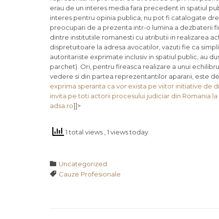
erau de un interes media fara precedent in spatiul pub
interes pentru opinia publica, nu pot fi catalogate dr
preocupari de a prezenta intr-o lumina a dezbaterii fi
dintre institutiile romanesti cu atributii in realizarea ac
dispretuitoare la adresa avocatilor, vazuti fie ca simpli au
autoritariste exprimate inclusiv in spatiul public, au d
parchet). Ori, pentru fireasca realizare a unui echili
vedere si din partea reprezentantilor apararii, este de na
exprima speranta ca vor exista pe viitor initiative de di
invita pe toti actorii procesului judiciar din Romania l
adsa.ro
]]>
1 total views
, 1 views today
Category

Uncategorized
Tags

Cauze Profesionale