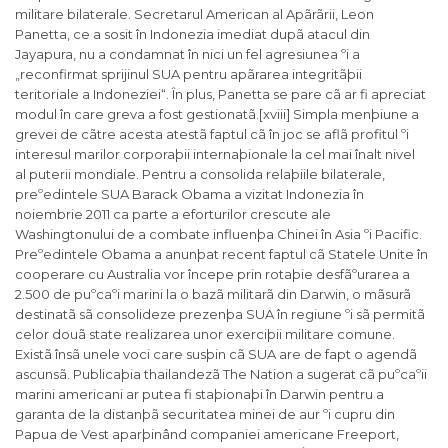
militare bilaterale. Secretarul American al Apãrãrii, Leon
Panetta, ce a sosit în Indonezia imediat dupã atacul din
Jayapura, nu a condamnat în nici un fel agresiunea ºi a
„reconfirmat sprijinul SUA pentru apãrarea integritãþii
teritoriale a Indoneziei“. În plus, Panetta se pare cã ar fi apreciat
modul în care greva a fost gestionatã.[xviii] Simpla menþiune a
grevei de cãtre acesta atestã faptul cã în joc se aflã profitul ºi
interesul marilor corporaþii internaþionale la cel mai înalt nivel
al puterii mondiale. Pentru a consolida relaþiile bilaterale,
preºedintele SUA Barack Obama a vizitat Indonezia în
noiembrie 2011 ca parte a eforturilor crescute ale
Washingtonului de a combate influenþa Chinei în Asia ºi Pacific.
Preºedintele Obama a anunþat recent faptul cã Statele Unite în
cooperare cu Australia vor începe prin rotaþie desfãºurarea a
2.500 de puºcaºi marini la o bazã militarã din Darwin, o mãsurã
destinatã sã consolideze prezenþa SUA în regiune ºi sã permitã
celor douã state realizarea unor exerciþii militare comune.
Existã însã unele voci care susþin cã SUA are de fapt o agendã
ascunsã. Publicaþia thailandezã The Nation a sugerat cã puºcaºii
marini americani ar putea fi staþionaþi în Darwin pentru a
garanta de la distanþã securitatea minei de aur ºi cupru din
Papua de Vest aparþinând companiei americane Freeport,