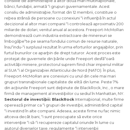
consiliile de administraþie a altor douã mari multinaþionale,
bãnci, fundaþii, armatã ºi grupuri guvernamentale. Acest
consiliu de administraþie, format din 12 membrii, constituie o
reþea strânsã de persoane cu conexiuni ºi influenþã în actul
decizional al altor mari companii ºi controleazã aproximativ 200
miliarde de dolari, venitul anual al acestora. Freeport-McMoRan
demonstreazã cum industria extractoare de minereuri se
îmbogãþeºte pe seama fondului comun de resurse naturale,
însuºindu-ºi surplusul rezultat în urma eforturilor angajaþilor, prin
furtul bunurilor ce aparþin de drept tuturor. Acest proces este
protejat de guvernele din þãrile unde Freeport desfãºoarã
activitãþi miniere, protectorul suprem fiind chiar imperiul militar
al SUA ºi al Organizaþiei Atlanticului de Nord (NATO). În plus,
Freeport-McMoRan are conexiuni cu unul din cele mai mari
grupuri transnaþionale capitaliste de elitã din lume. Peste 7%
din acþiunile Freeport sunt deþinute de BlackRock, Inc., o mare
firmã de management al investiþiilor cu sediul în Manhattan, NY.
Sectorul de investiþii: BlackRock
Internaþional, multe firme
opereazã primar ca ºi grupuri de investiþii, administrând capital
ºi investind în alte companii. Adesea, aceste firme nu fac nimic
altceva decât bani, ºi sunt preocupate sã evite orice
intervenþie ºi sã-ºi recupereze capitalul oriunde în lume cu
ajutorul diverselor taxe, regulamente ºi intervenþii