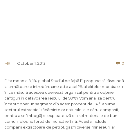
Co
MR
October 1, 2013
0

Elita mondialã, 1% global Studiul de faþã îºi propune sã rãspundã
la urmãtoarele întrebãri: cine este acel 1% al elitelor mondiale ºi
în ce mãsurã acestea opereazã organizat pentru a obþine
câºtiguri în defavoarea restului de 99%? Vom analiza pentru
început doar un segment din acest procent de 1% ºi anume
sectorul extracþiei zãcãmintelor naturale, ale cãrui companii,
pentru a se îmbogãþii, exploateazã din sol materiale de bun
comun folosind forþã de muncã ieftinã. Acesta include
companii extractoare de petrol, gaz ºi diverse minereuri iar