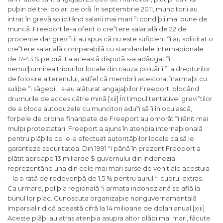
puþin de trei dolari pe orã. În septembrie 2011, muncitorii au
intrat în grevã solicitând salarii mai mari ºi condiþii mai bune de
muncã. Freeport le-a oferit o creºtere salarialã de 22 de
procente dar greviºtii au spus cã nu este suficient ºi au solicitat o
creºtere salarialã comparabilã cu standardele internaþionale
de 17-43 $ pe orã. La aceastã disputã s-a adãugat ºi
nemulþumirea triburilor locale din cauza poluãrii ºi a drepturilor
de folosire a terenului, astfel cã membrii acestora, înarmaþi cu
suliþe ºi sãgeþi, s-au alãturat angajaþilor Freeport, blocând
drumurile de acces cãtre minã.[xii] În timpul tentativei greviºtilor
de a bloca autobuzele cu muncitori aduºi sã îi înlocuiascã,
forþele de ordine finanþate de Freeport au omorât ºi rãnit mai
mulþi protestatari. Freeport a ajuns în atenþia internaþionalã
pentru plãþile ce le-a efectuat autoritãþilor locale ca sã le
garanteze securitatea. Din 1991 ºi pânã în prezent Freeport a
plãtit aproape 13 miliarde $ guvernului din Indonezia –
reprezentând una din cele mai mari surse de venit ale acestuia
– la o ratã de redevenþã de 1,5 % pentru aurul ºi cuprul extras.
Ca urmare, poliþia regionalã ºi armata indonezianã se aflã la
bunul lor plac. Cunoscuta organizaþie nonguvernamentalã
Imparsial ridicã aceastã cifrã la 14 milioane de dolari anual.[xiii]
Aceste plãþi au atras atenþia asupra altor plãþi mai mari, fãcute