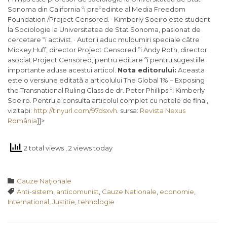
Sonoma din California ºi preºedinte al Media Freedom
Foundation /Project Censored. · Kimberly Soeiro este student
la Sociologie la Universitatea de Stat Sonoma, pasionat de
cercetare ºi activist. · Autorii aduc mulþumiri speciale cãtre
Mickey Huff, director Project Censored ºi Andy Roth, director
asociat Project Censored, pentru editare ºi pentru sugestiile
importante aduse acestui articol.
Nota editorului:
Aceasta
este o versiune editatã a articolului The Global 1% – Exposing
the Transnational Ruling Class de dr. Peter Phillips ºi Kimberly
Soeiro. Pentru a consulta articolul complet cu notele de final,
vizitaþi:
http://tinyurl.com/97dsxvh
. sursa:
Revista Nexus
România
]]>
2 total views
, 2 views today
Category

Cauze Naţionale
Tags

Anti-sistem
,
anticomunist
,
Cauze Nationale
,
economie
,
International
,
Justitie
,
tehnologie