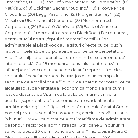
Enterprises, LLC; (16) Bank of New York Mellon Corporation; (17)
Natixis SA; (18) Goldman Sachs Group, Inc.*; (19) T. Rowe Price
Group, Inc.; (20) Legg Mason, Inc.; (21) Morgan Stanley*; (22)
Mitsubishi UFJ Financial Group, Inc.; (23) Northern Trust
Corporation; (24) Société Générale; (25) Bank of America
Corporation*. (* reprezintã directorii BlackRock) De remarcat,
pentru studiul nostru, faptul cã membrii consiliului de
administraþie al BlackRock au legãturi directe cu cel puþin
ºapte din cele 25 de corporaþii de top, pe care cercetãtorul
Vitali ºi ceilalþi le-au identificat ca formând o „super-entitate“
internaþionalã. Cei 18 membrii ai consiliului controleazã ºi
influenþeazã zeci de trilioane de dolari ºi reprezintã nucleul
sectorului financiar corporatist. Mai jos este un exemplu în
secþiune de entitãþi cheie ºi bunuri ce aparþin corporaþiilor ce
alcãtuiesc „super-entitatea“ economicã mondialã aºa cum a
fost ea descrisã de Vitali ºi ceilalþi. La cel mai înalt nivel al
acestei „super-entitãþi“ economice au fost identificate
urmãtoarele legãturi ºi figuri cheie: · Companiile Capital Group –
control privat; cu sediul în Los Angeles; administreazã 1 trilion $
în bunuri. · FMR – una dintre cele mai mari firme de administrare
de fonduri reciproce, administreazã 1,5 trilioane $ în bunuri ºi
serveºte peste 20 de milioane de clienþi ºi instituþii; Edward C.
(Ned) Johnson III, preºedinte ºi Director General. · AXA –