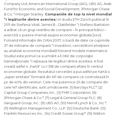
Company Ltd, American International Group (AIG), UBS AG, Arab
Fund for Economic and Social Development, JPMorgan Chase
& Co. ºi Morgan Stanley.
Companiile de top la nivel mondial
ºi legãturile dintre acestea
Un studiu ETH Zürich publicat în
2011 de Stefania Vitali, James B., Glattfelder ºi Stefano Battiston
a arãtat cã un grup restrâns de companii – în principal bãnci –
exercitã o putere imensã asupra economiei globale.[xxvi]
Folosind informaþii din Orbis 2007, o bazã de date ce cuprinde
37 de milioane de companii ºi investitori, cercetãtorii elveþieni
au analizat economia mondialã folosind modele matematice.
Studiul este primul ce a urmãrit 43.060 de corporaþii
transnaþionale ºi reþeaua de legãturi dintre acestea. A fost
creatã astfel o „hartã“ cu 1.318 de companii aflate în centrul
economiei globale. Rezultatul cercetãrii a pus astfel pe hartã o
„super entitate“ formatã din 147 de companii ce controleazã în
jur de 40% din venituri. Cele mai puternice 25 de companii din
cele 147 identificate, sunt urmãtoarele: (1) Barclays PLC*; (2)
Capital Group Companies, Inc.; (3) FMR Corporation; (6)
JPMorgan Chase & Co.*; (7) Legal & General Group PLC; (8)
Vanguard Group, Inc.; (9) UBS AG; (10) Merrill Lynch & Co., Inc.*;
(11) Wellington Management Co., LLP; (12) Deutsche Bank; (13)
Franklin Resources, Inc.; (14) Credit Suisse Group*; (15) Walton