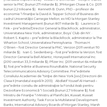
senior la PNC (bunuri 271 miliarde $); JPMorgan Chase & Co. (2011
bunuri 2,2 trilioane $). · Kenneth B. Dunn, PhD – profesor de
economie ºi finanþe la David A. Tepper School of Business din
cadrul Universitãþii Carnegie Mellon; ex MD la Morgan Stanley
Investment Management (bunuri 807 miliarde $). · Laurence D.
Fink – preºedinte/Director General la BlackRock; administrator,
Universitatea New York; administrator, Boys’ Club din NY. ·
Robert S. Kapito – preºedinte la BlackRock; administrator la The
Wharton School, Universitatea Pennsylvania. · Thomas H.
O’Brien – fost Director General la PNC; Verizon (2011 venituri 110
miliarde $). · Ivan G. Seidenberg – fost preºedinte la Verizon; fost
Director General la Bell Atlantic; Honeywell International Inc.
(2010 venituri 33,3 miliarde $); Pfizer Inc. (2011 venituri 64 miliarde
$); fost preºedinte al Business Roundtable; National Security
Telecommunications Advisory Committee; Preºedintele
Consiliului Academiei de ªtiinþe din New York.[xxv] Directorii din
Clasa II (mandatul expirã în 2013): · Abdlatif Yousef Al-Hamad –
preºedinte consiliu de administraþie la Fondul Arab pentru
Dezvoltare Economicã ºi Socialã (bunuri 2,7 trilioane $); fost
Ministru de Finanþe ºi Ministru al Planificãrii, Kuwait; Kuwait
Investment Authority; Task Force la Multilateral Development
Banks; International Advisory Boards of Morgan Stanley, Marsh