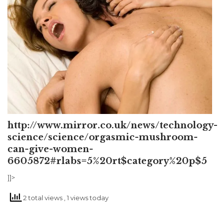
http://www.mirror.co.uk/news/technology-
science/science/orgasmic-mushroom-
can-give-women-
6605872#rlabs=5%20rt$category%20p$5
]]>
2 total views
, 1 views today