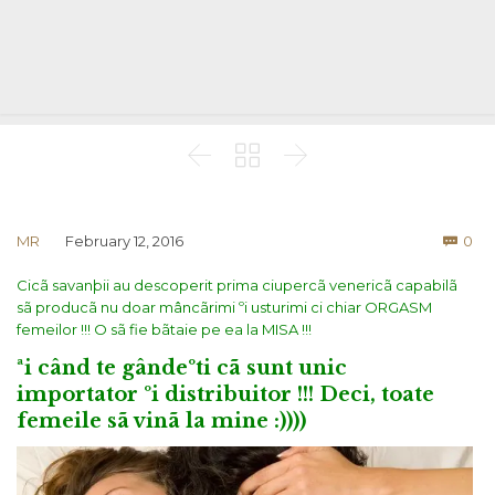



Co
MR
February 12, 2016
0

Cicã savanþii au descoperit prima ciupercã venericã capabilã
sã producã nu doar mâncãrimi ºi usturimi ci chiar ORGASM
femeilor !!! O sã fie bãtaie pe ea la MISA !!!
ªi când te gândeºti cã sunt unic
importator ºi distribuitor !!! Deci, toate
femeile sã vinã la mine :))))