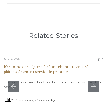
Related Stories
C
June 18, 2026
0

10 semne care îți arată că un client nu vrea să
plătească pentru serviciile prestate
În meseria mea ca avocat întâlnesc foarte multe tipuri de oameni, dar în
general îi…
2317 total views
, 27 views today