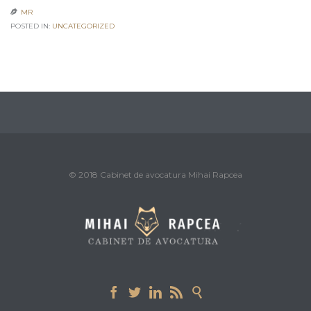
MR

POSTED IN:
UNCATEGORIZED
© 2018 Cabinet de avocatura Mihai Rapcea




