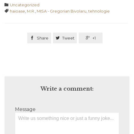
Category

Uncategorized
Tags

haioase
,
M.R.
,
MISA - Gregorian Bivolaru
,
tehnologie

Share

Tweet

+1
Write a comment:
Message