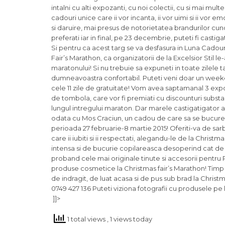
intalni cu alti expozanti, cu noi colectii, cu si mai mult
cadouri unice care ii vor incanta, ii vor uimi si ii vor
si daruire, mai presus de notorietatea brandurilor cu
preferati iar in final, pe 23 decembrie, puteti fi casti
Si pentru ca acest targ se va desfasura in Luna Cadouri
Fair’s Marathon, ca organizatorii de la Excelsior Stil le
maratonului! Si nu trebuie sa expuneti in toate zilele
dumneavoastra confortabil. Puteti veni doar un weekend,
cele 11 zile de gratuitate! Vom avea saptamanal 3 exp
de tombola, care vor fi premiati cu discounturi substa
lungul intregului maraton. Dar marele castigatigator al 
odata cu Mos Craciun, un cadou de care sa se bucure i
perioada 27 februarie-8 martie 2015! Oferiti-va de sar
care ii iubiti si ii respectati, alegandu-le de la Chri
intensa si de bucurie copilareasca desoperind cat de inv
proband cele mai originale tinute si accesorii pentru 
produse cosmetice la Christmas fair’s Marathon! Timp
de indragit, de luat acasa si de pus sub brad la Christ
0749 427 136 Puteti viziona fotografii cu produsele p
]]>
1 total views
, 1 views today