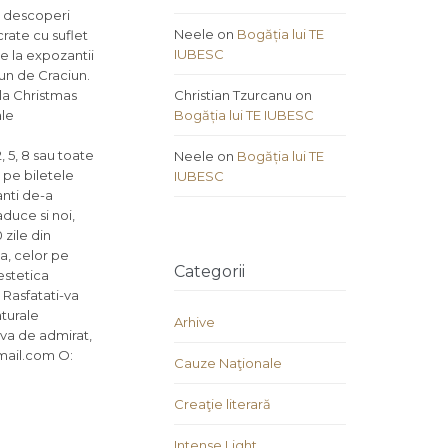
ea descoperi
Neele
on
Bogăția lui TE
crate cu suflet
IUBESC
e la expozantii
jun de Craciun.
 la Christmas
Christian Tzurcanu
on
ale
Bogăția lui TE IUBESC
, 5, 8 sau toate
Neele
on
Bogăția lui TE
 pe biletele
IUBESC
anti de-a
aduce si noi,
zile din
a, celor pe
Categorii
estetica
 Rasfatati-va
aturale
Arhive
va de admirat,
gmail.com O:
Cauze Naţionale
Creaţie literară
Intense Light