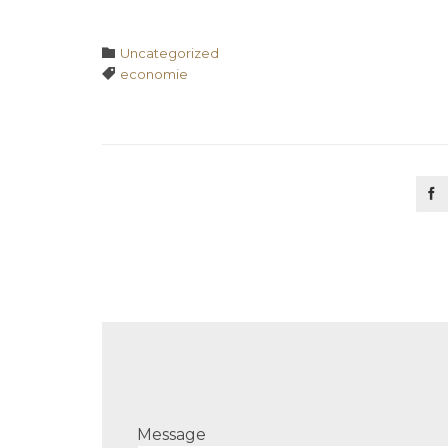
Category

Uncategorized
Tags

economie

Message