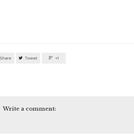
Share

Tweet

+1
Write a comment: