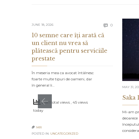
Comments
JUNE 18, 2026
0

10 semne care îți arată că
un client nu vrea să
plătească pentru serviciile
prestate
În meseria mea ca avocat întâlnesc
foarte multe tipuri de oameni, dar
în general îi…
MAY 31, 2
Saka 
2281 total views
, 45 views
today
Mi-am pro
deoarece 
începutul
MR

consider
POSTED IN:
UNCATEGORIZED