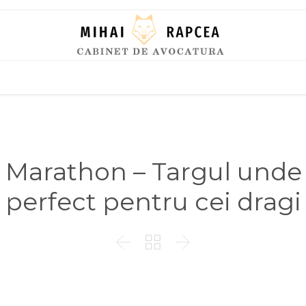
Skip
to
content
’ Marathon – Targul unde 
perfect pentru cei dragi


