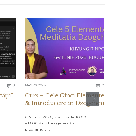
Comments
Comments
3
MAY 20, 2026
2
MAY 13, 2026


tății”
Curs – Cele Cinci Elemente
CE ES
& Introducere în Dzogchen
ȘI CE 
DESPR
6 -7 iunie 2026, la sala de la 10.00
– 18.00 Structura generală a
PROLOG: MA
programului…
NORD Un vap