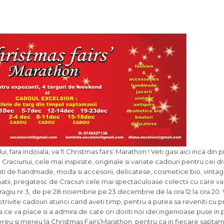
, fara indoiala, va fi Christmas fairs’ Marathon ! Veti gasi aici inca din
Craciunui, cele mai inspirate, originale si variate cadouri pentru cei d
anti de handmade, moda si accesorii, delicatese, cosmetice bio, vintag
nunatii, pregatesc de Craciun cele mai spectaculoase colectii cu care va
aragiu nr.3, de pe 28 noiembrie pe 23 decembrie de la ora 12 la ora 20. V
trivite cadouri atunci cand aveti timp, pentru a putea sa reveniti cu pri
a ce va place si a admira de cate ori doriti noi idei ingenioase puse in 
 mereu si mereu la Christmas Fairs’Marathon, pentru ca in fiecare sapta