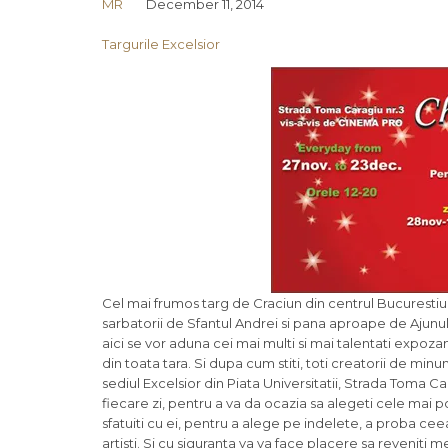
MR
December 11, 2014
Targurile Excelsior
Cel mai frumos targ de Craciun din centrul Bucurestiului
sarbatorii de Sfantul Andrei si pana aproape de Ajunul 
aici se vor aduna cei mai multi si mai talentati expoz
din toata tara. Si dupa cum stiti, toti creatorii de mi
sediul Excelsior din Piata Universitatii, Strada Toma C
fiecare zi, pentru a va da ocazia sa alegeti cele mai po
sfatuiti cu ei, pentru a alege pe indelete, a proba cee
artisti. Si cu siguranta va va face placere sa reveniti