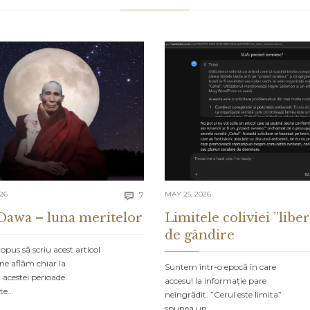
Comments
026
7
MAY 25, 2026

Dawa – luna meritelor
Limitele coliviei ”liber
de gândire
pus să scriu acest articol
ne aflăm chiar la
Suntem într-o epocă în care
 acestei perioade
accesul la informație pare
ate…
neîngrădit. ”Cerul este limita”
spunea un…