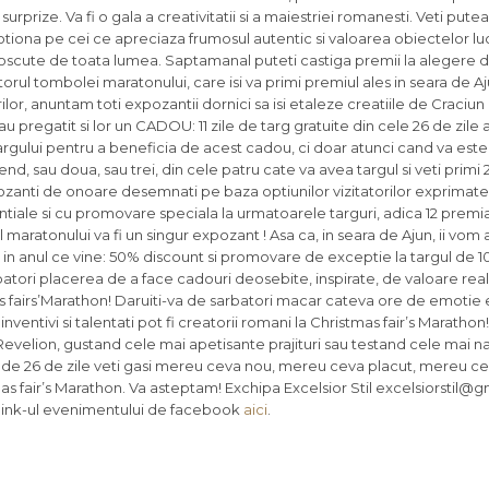
e surprize. Va fi o gala a creativitatii si a maiestriei romanesti. Veti put
 emotiona pe cei ce apreciaza frumosul autentic si valoarea obiectelor lu
noscute de toata lumea. Saptamanal puteti castiga premii la alegere d
gatorul tombolei maratonului, care isi va primi premiul ales in seara de A
lor, anuntam toti expozantii dornici sa isi etaleze creatiile de Craciun
-au pregatit si lor un CADOU: 11 zile de targ gratuite din cele 26 de zile 
 targului pentru a beneficia de acest cadou, ci doar atunci cand va este
 sau doua, sau trei, din cele patru cate va avea targul si veti primi 2
ozanti de onoare desemnati pe baza optiunilor vizitatorilor exprimate
ntiale si cu promovare speciala la urmatoarele targuri, adica 12 premi
maratonului va fi un singur expozant ! Asa ca, in seara de Ajun, ii vom 
n anul ce vine: 50% discount si promovare de exceptie la targul de 10 
batori placerea de a face cadouri deosebite, inspirate, de valoare real
stmas fairs’Marathon! Daruiti-va de sarbatori macar cateva ore de emotie 
entivi si talentati pot fi creatorii romani la Christmas fair’s Marathon!
Revelion, gustand cele mai apetisante prajituri sau testand cele mai n
 de 26 de zile veti gasi mereu ceva nou, mereu ceva placut, mereu ce
mas fair’s Marathon. Va asteptam! Exchipa Excelsior Stil excelsiorstil@
e link-ul evenimentului de facebook
aici
.