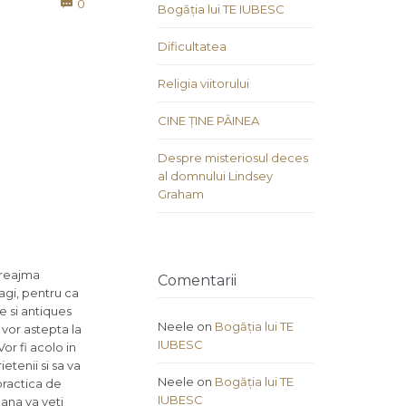
Comments
0

Bogăția lui TE IUBESC
Dificultatea
Religia viitorului
CINE ȚINE PÂINEA
Despre misteriosul deces
al domnului Lindsey
Graham
 preajma
Comentarii
ragi, pentru ca
e si antiques
Neele
on
Bogăția lui TE
 vor astepta la
IUBESC
or fi acolo in
etenii si sa va
Neele
on
Bogăția lui TE
practica de
IUBESC
mana va veti