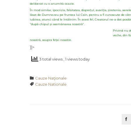
deliberat cu o anumitã ocazie.
În mod similar, ipocrizia, falsitatea, disprețul, avariția, șiretenia, a
lãsat de Dumnezeu pe fruntea lui Cain, pentru a fi cunoscute de cãtr
iubirea, atunci când le întâlnim. În acest fel, Creatorul ne-a dat po
”dupã chipul și asemãnarea noastrã”.
Privind nu d
veche, din f
noastrã, asupra feței noastre.
]]>
3 total views
, 1 views today
Category

Cauze Naţionale
Tags

Cauze Nationale
