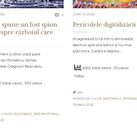
Comments
026
2
JUNE 14, 2026

 spune un fost spion
Pericolele digitalizării
espre războiul care
Imaginează-ți că într-o dimineață
deschizi aplicația băncii și nu mai
poți intra. Cardul e respins…
meni a căror viață pare
 din filmele cu James
drei Olegovici Bezrukov…
6550 total views
, 95 views
today
 total views
, 100 views
MR

POSTED IN:
CAUZE NAŢIONALE
,
INTERNA
TEHNOLOGIE
:
CAUZE NAŢIONALE
,
INTERNATIONAL
,
GIE