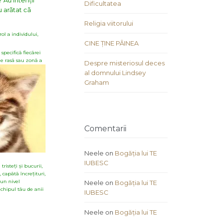
 Au intenții
Dificultatea
u arãtat cã
Religia viitorului
ol a individului,
CINE ȚINE PÂINEA
specificã fiecãrei
 de rasã sau zonã a
Despre misteriosul deces
al domnului Lindsey
Graham
Comentarii
Neele
on
Bogăția lui TE
IUBESC
risteți și bucurii,
 capãtã încrețituri,
 un nivel
Neele
on
Bogăția lui TE
 chipul tãu de anii
IUBESC
Neele
on
Bogăția lui TE