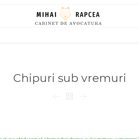
Skip
to
content
Chipuri sub vremuri


