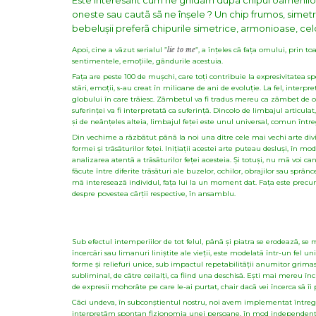
Este interesant cum ne ghidãm dupã chipul oamenilor at
oneste sau cautã sã ne înșele ? Un chip frumos, simetric
bebelușii preferã chipurile simetrice, armonioase, celo
Apoi, cine a vãzut serialul ”
lie to me
”, a înțeles cã fața omului, prin t
sentimentele, emoțiile, gândurile acestuia.
Fața are peste 100 de mușchi, care toți contribuie la expresivitatea s
stãri, emoții, s-au creat în milioane de ani de evoluție. La fel, interp
globului în care trãiesc. Zâmbetul va fi tradus mereu ca
zâmbet de ori
suferinței va fi interpretatã ca suferințã. Dincolo de limbajul articula
și de neânțeles alteia, limbajul feței este unul universal, comun într
Din vechime a rãzbãtut pânã la noi una ditre cele mai vechi arte div
formei și trãsãturilor feței. Inițiații acestei arte puteau desluși, în mo
analizarea atentã a trãsãturilor feței acesteia. Și totuși, nu mã voi can
fãcute între diferite trãsãturi ale buzelor, ochilor, obrajilor sau sprâ
mã intereseazã individul, fața lui la un moment dat. Fața este precum o
despre povestea cãrții respective, în ansamblu.
Sub efectul intemperiilor de tot felul, pânã și piatra se erodeazã, se m
încercãri sau limanuri liniștite ale vieții, este modelatã într-un fel
forme și reliefuri unice, sub impactul repetabilitãții anumitor grimase 
subliminal, de cãtre ceilalți, ca fiind una deschisã. Ești mai mereu î
de expresii mohorâte pe care le-ai purtat, chair dacã vei încerca sã îi
Cãci undeva, în subconștientul nostru, noi avem implementat întregu
interpretãm spontan fizionomia unei persoane, în mod independent 