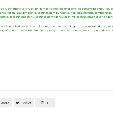
erele de superioritate vor erupe din inimile vicioase ale unor astfel de oameni, pe chipul lor
e toți ceilalți. Sau dimpotrivã, sã cunoaștem bunãtatea, noblețea, dãrnicia, compasiunea,
sibilitatea, dacã suntem atenți, sã cunoaștem adâncurile inimii fiecãrui semen și sã ne a
oar cãtre ceilalți, dar și cãtre noi înșine, prin intermediul oglinzii, și comparând imaginea
otografii, putem descoperi uimiți (sau șocați) urmele lãsate de curgerea timpului, de even
Share

Tweet

+1