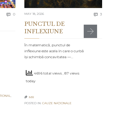
4274 to
Comments
Comments
today
0
MAY 18, 2026
3


PUNCTUL DE
INFLEXIUNE
MR

POSTED IN:
CA
În matematică, punctul de
inflexiune este acela în care o curbă
își schimbă concavitatea —…
4696 total views
, 87 views
today
TIONAL
,
MR

POSTED IN:
CAUZE NAŢIONALE