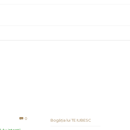
Comments
0

Bogăția lui TE IUBESC