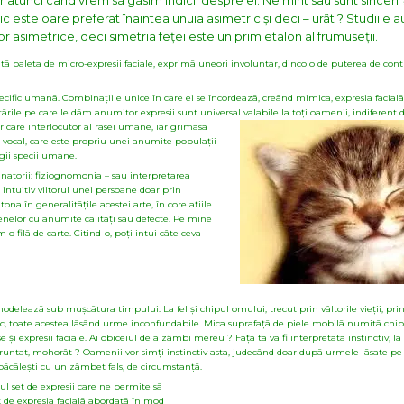
unci când vrem sã gãsim indicii despre ei. Ne mint sau sunt sinceri ?
 este oare preferat înaintea unuia asimetric și deci – urât ? Studiile a
r asimetrice, deci simetria feței este un prim etalon al frumuseții.
oatã paleta de micro-expresii faciale, exprimã uneori involuntar, dincolo de puterea de contr
pecific umanã. Combinațiile unice în care ei se încordeazã, creând mimica, expresia facialã 
retãrile pe care le dãm anumitor expresii sunt universal valabile la toți oamenii, indiferent
care interlocutor al rasei umane, iar grimasa
t, vocal, care este propriu unei anumite populații
egii specii umane.
inatorii: fiziognomonia – sau interpretarea
d intuitiv viitorul unei persoane doar prin
tona în generalitãțile acestei arte, în corelațiile
ncenelor cu anumite calitãți sau defecte. Pe mine
 filã de carte. Citind-o, poți intui câte ceva
odeleazã sub mușcãtura timpului. La fel și chipul omului, trecut prin vâltorile vieții, prin t
 unic, toate acestea lãsând urme inconfundabile. Mica suprafațã de piele mobilã numitã chip,
și expresii faciale. Ai obiceiul de a zâmbi mereu ? Fața ta va fi interpretatã instinctiv, la
ncruntat, mohorât ? Oamenii vor simți instinctiv asta, judecând doar dupã urmele lãsate pe
 pãcãlești cu un zâmbet fals, de circumstanțã.
l set de expresii care ne permite sã
de expresia facialã abordatã în mod