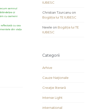
IUBESC
, precum semnul
Christian Tzurcanu
on
 blândețea și
dunãm cu oameni
Bogăția lui TE IUBESC
 reflectatã cu cea
Neele
on
Bogăția lui TE
imentele din viața
IUBESC
Categorii
Arhive
Cauze Naţionale
Creaţie literară
Intense Light
international