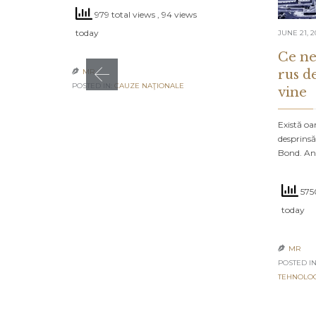
979 total views
, 94 views
today
JUNE 21, 2
Ce ne
rus d
MR

POSTED IN:
CAUZE NAŢIONALE
vine
Există oa
desprinsă
Bond. An
5750
today
MR

POSTED IN
TEHNOLO