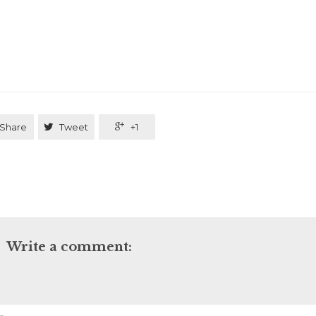
Share

Tweet

+1
Write a comment: