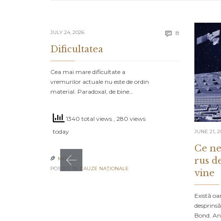
Comments
JULY 24, 2026
8

Dificultatea
Cea mai mare dificultate a
vremurilor actuale nu este de ordin
material. Paradoxal, de bine…
1340 total views
, 280 views
today
JUNE 21, 2
Ce ne
rus d
MR

POSTED IN:
CAUZE NAŢIONALE
vine
Există oa
desprinsă
Bond. An