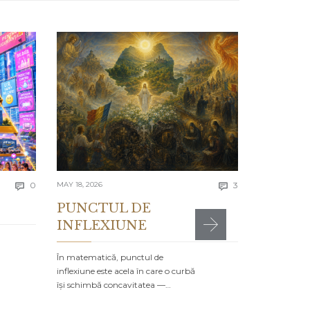
APRIL 13, 2026
Lecția 
Se spune că e
greșelile alto
timpul…
4593 to
Comments
Comments
today
0
MAY 18, 2026
3


PUNCTUL DE
INFLEXIUNE
MR

POSTED IN:
CA
În matematică, punctul de
inflexiune este acela în care o curbă
își schimbă concavitatea —…