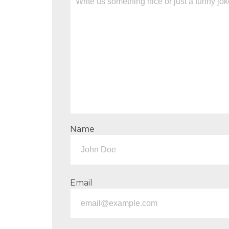
Name
Email