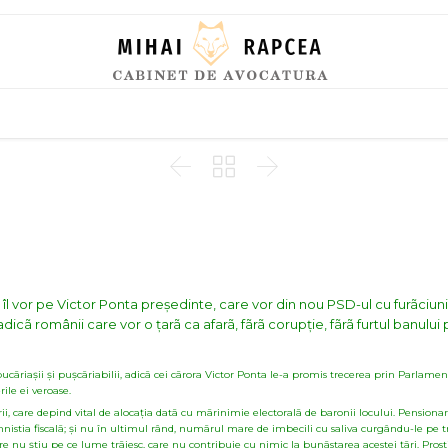
Skip
to
content



îl vor pe Victor Ponta președinte, care vor din nou PSD-ul cu furãciunil
adicã românii care vor o țarã ca afarã, fãrã corupție, fãrã furtul banului 
cãriașii și pușcãriabilii, adicã cei cãrora Victor Ponta le-a promis trecerea prin Parlament
rile ei veroase.
ãrii, care depind vital de alocația datã cu mãrinimie electoralã de baronii locului. Pensionari
mnistia fiscalã; și nu în ultimul rând, numãrul mare de imbecili cu saliva curgându-le pe tr
are nu știu pe ce lume trãiesc, care nu contribuie cu nimic la bunãstarea acestei țãri. Pro