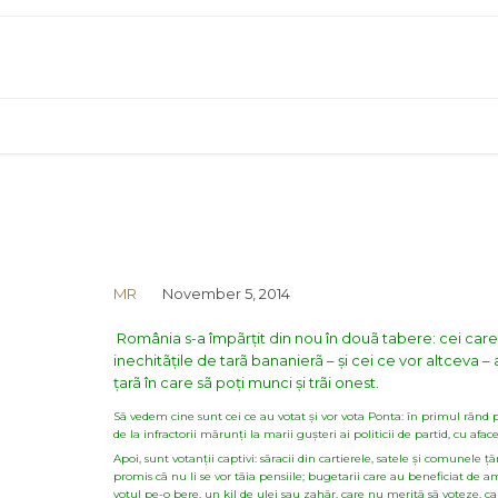
MR
November 5, 2014
România s-a împãrțit din nou în douã tabere: cei care 
inechitãțile de tarã bananierã – și cei ce vor altceva – 
țarã în care sã poți munci și trãi onest.
Sã vedem cine sunt cei ce au votat și vor vota Ponta: în primul rând pu
de la infractorii mãrunți la marii gușteri ai politicii de partid, cu aface
Apoi, sunt votanții captivi: sãracii din cartierele, satele și comunele ț
promis cã nu li se vor tãia pensiile; bugetarii care au beneficiat de a
votul pe-o bere, un kil de ulei sau zahãr, care nu meritã sã voteze, c