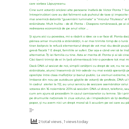
care vorbea Lãpușneanu.
Cine sunt votanții oricãrei alte persoane înafarã de Victor Ponta ? Sunt
întreprinzãtori care au dat faliment sub puhoiul de taxe și impozite ce
mai anemicã datoritã ”guvernãrii luminate” a ”micului Titulescu” al P
strãinãtate. Mult hulita – de dl. Ponta – Diaspora româneascã, pe ai cã
redresarea economicã de pe anul viitor …
Și ajuns aici cu povestea, mi-a rãsãrit o idee: ce s-ar face dl. Ponta 
pâinea amar muncitã a strãinãtãții, n-ar mai trimite timp de o lunã
tiran bolșevic le refuzã elementarul drept de vot mai rãu decât pușcãria
grevã fiscalã ? E drept, familiile ar suferi. Dar așa e când vrei sã te 
alternative. Îți iei familia cu tine. Asta ar merita dl. Ponta și ai sãi 
Cãci banii trimiși de ei în țarã alimenteazã într-o pondere tot mai
Dacã DNA-ul sesizat de noi, simplii cetãțeni cu drept de vot, nu ne va
strãinãtate, atunci înseamnã cã într-adevãr nu mai existã speranțã pe
opreliște între clasa mafioților și banul public. La vremuri extreme, 
îmbarce din nou pe autobuze gãștile de votanți de profesie, DNA-ul tr
în cadrul alertei la 112, au unui serviciu de sesizare asemãnãtor celui
votarea din 16 noiembrie 2014 sã sesizãm DNA-ul direct, telefonic, sau 
cum am ajuns sã procedãm în cazul camioanelor cu lemne. Sã-i prinde
pe drumurile naționale în ziua votului, sã-i împiedicãm sã își desf
popor, și nu avem nici un drept moral sã îi acuzãm pe cei care au pã
]]>
2 total views
, 1 views today