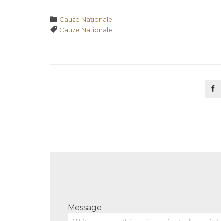
Category

Cauze Naţionale
Tags

Cauze Nationale

Message