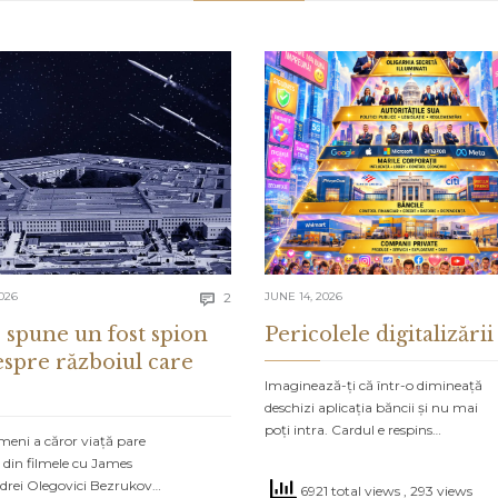
Comments
026
2
JUNE 14, 2026

 spune un fost spion
Pericolele digitalizării
espre războiul care
Imaginează-ți că într-o dimineață
deschizi aplicația băncii și nu mai
poți intra. Cardul e respins…
meni a căror viață pare
 din filmele cu James
drei Olegovici Bezrukov…
6921 total views
, 293 views