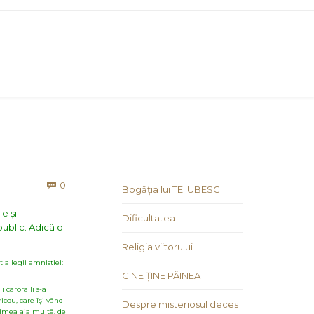
Comments
0

Bogăția lui TE IUBESC
e și
Dificultatea
public. Adicã o
Religia viitorului
 a legii amnistiei:
CINE ȚINE PÂINEA
i cãrora li s-a
icou, care își vând
Despre misteriosul deces
stimea aia multã, de