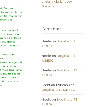
al domnului Lindsey
Graham
arã. Sunt micii
 tot mai subțire și
 un trai mai bun în
 finanțe în
Comentarii
iți care mãnâncã
eni, cãrora micul
mineții), ar face o
Neele
on
Bogăția lui TE
ã. Sau gãsești
îi taie fondurile.
IUBESC
la votul din
Neele
on
Bogăția lui TE
ilor, unica
IUBESC
 teama de lege și sã
ropun înființarea
m vigilenți, iar la
Neele
on
Bogăția lui TE
i multipli, la fel
IUBESC
Sã ridicãm baraje
eritãm soarta ca
Christian Tzurcanu
on
eva…
Bogăția lui TE IUBESC
Neele
on
Bogăția lui TE
IUBESC