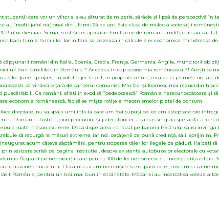
 studenții care vor un viitor și s-au sãturat de mizerie, sãrãcie și lipsã de perspectivã în ț
 au însoțit jaful național din ultimii 24 de ani. Este clasa de mijloc a societãții românești,
CR-ului iliescian. Și mai sunt și cei aproape 3 milioane de români umiliți, care au cãutat
ror bani trimiși familiilor lor în țarã, se bazeazã în calculele ei economice ministreasa de
dacã cãpșunarii români din Italia, Spania, Grecia, Franța, Germania, Anglia, muncitorii obid
 nici un ban familiilor, în România ? Ar cãdea în cap economia româneascã ?! Acești oam
șilor (care apropos, au votat lejer la pat, în propriile celule, încã de la primele ore ale di
însãnãtoșești, sã vindeci o țarã de cancerul comunist. Mai faci și foamea, mai reduci din hran
ciraci pușcãriabili. Ca românii aflați în exod sã ”pedepseascã” România nerecunoscãtoare și sã 
 mare economia româneascã, fac sã se miște rotițele mecanismelor pieței de consum.
 face dreptate, nu va spãla umilința la care am fost supuși cei ce am așteptate ore întregi 
ntru România. Justiția, prin procurorii și judecãtorii ei, a rãmas singura speranțã a român
trebuie luate mãsuri extreme. Dacã disperarea i-a fãcut pe baronii PSD-ului sã își învingã
ebuie sã recurgã la mãsuri extreme, iar noi, cetãțenii de bunã credințã, sã îl sprijinim. P
 inaugurat acum câteva sãptãmâni, pentru stoparea tãierilor ilegale de pãduri. Haideți sã fi
prin sesizare scrisã pe pagina instituției, despre existența autobuzelor electorale cu votanț
m în flagrant pe nenorociții care pentru 100 de lei nenorocesc cu inconștiențã o țarã. 
ãșoare caravanele furãciunii. Dacã nici acum nu reușim sã scãpãm de ei, înseamnã cã ne m
rãsit România, pentru un trai mai bun în strãinãtate. Mãcar ei au încercat sã voteze altc