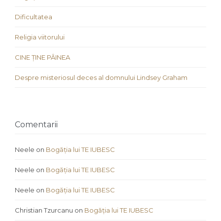
Dificultatea
Religia viitorului
CINE ȚINE PÂINEA
Despre misteriosul deces al domnului Lindsey Graham
Comentarii
Neele
on
Bogăția lui TE IUBESC
Neele
on
Bogăția lui TE IUBESC
Neele
on
Bogăția lui TE IUBESC
Christian Tzurcanu
on
Bogăția lui TE IUBESC