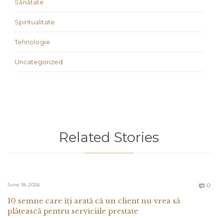
Sănătate
Spiritualitate
Tehnologie
Uncategorized
Related Stories
C
June 18, 2026
0

10 semne care îți arată că un client nu vrea să
plătească pentru serviciile prestate