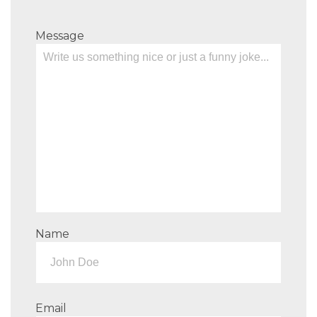
Message
Name
Email