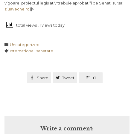
vigoare, proiectul legislativ trebuie aprobat ºi de Senat. sursa:
ziuaveche.ro
]]>
1 total views
, 1 views today
Category

Uncategorized
Tags

International
,
sanatate

Share

Tweet

+1
Write a comment: