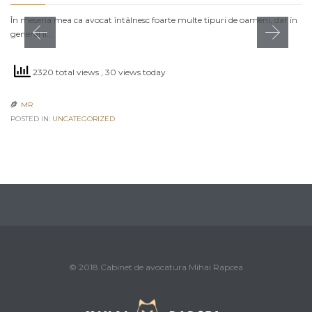
În meseria mea ca avocat întâlnesc foarte multe tipuri de oameni, dar în
general îi…
2320 total views
, 30 views today
MR

POSTED IN:
UNCATEGORIZED
© 2018 Cabinet de avocatura Mihai Rapcea