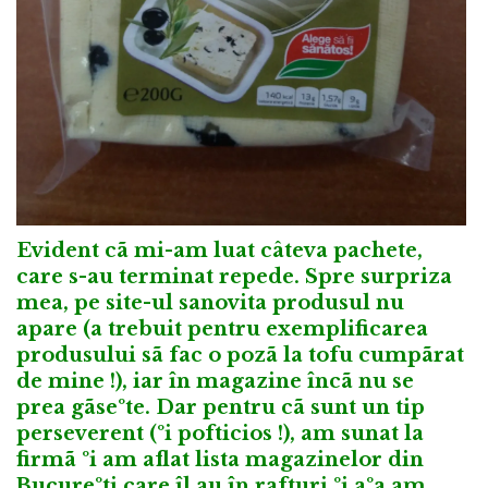
Evident cã mi-am luat câteva pachete,
care s-au terminat repede. Spre surpriza
mea, pe site-ul sanovita produsul nu
apare (a trebuit pentru exemplificarea
produsului sã fac o pozã la tofu cumpãrat
de mine !), iar în magazine încã nu se
prea gãseºte. Dar pentru cã sunt un tip
perseverent (ºi pofticios !), am sunat la
firmã ºi am aflat lista magazinelor din
Bucureºti care îl au în rafturi ºi aºa am