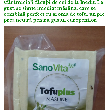
sfãrâmicioºi fãcuþi de cei de la Inedit. La
gust, se simte imediat mãslina, care se
combinã perfect cu aroma de tofu, un pic
prea neutrã pentru gustul europenilor.