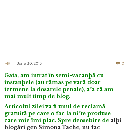
Co
MR
June 30, 2015
0

Gata, am intrat în semi-vacanþã cu
instanþele (au rãmas pe varã doar
termene la dosarele penale), aºa cã am
mai mult timp de blog.
Articolul zilei va fi unul de reclamã
gratuitã pe care o fac la niºte produse
care mie îmi plac. Spre deosebire de
alþi
blogãri gen Simona Tache, nu fac