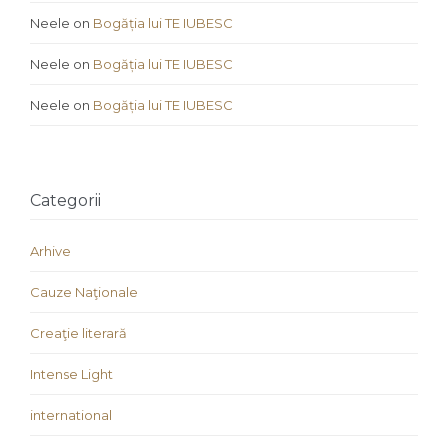
Neele
on
Bogăția lui TE IUBESC
Neele
on
Bogăția lui TE IUBESC
Neele
on
Bogăția lui TE IUBESC
Categorii
Arhive
Cauze Naţionale
Creaţie literară
Intense Light
international