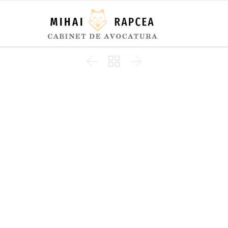


