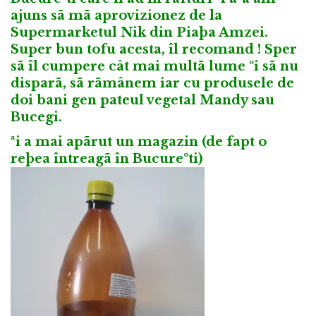
ajuns sã mã aprovizionez de la
Supermarketul Nik din Piaþa Amzei.
Super bun tofu acesta, îl recomand ! Sper
sã îl cumpere cât mai multã lume ºi sã nu
disparã, sã rãmânem iar cu produsele de
doi bani gen pateul vegetal Mandy sau
Bucegi.
ªi a mai apãrut un magazin (de fapt o
reþea întreagã în Bucureºti)