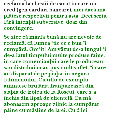
reclamã la chestii de cãcat în care nu
cred (gen carduri bancare)
, nici dacã mã
plãtesc respectivii pentru asta. Deci scriu
fãrã intenþii subversive, doar din
convingere.
Se zice cã marfa bunã nu are nevoie de
reclamã, cã lumea ºtie ce e bun ºi
cumpãrã. Greºit ! Am vãzut de-a lungul ºi
de-a latul timpului multe produse faine,
în care comercianþii care le produceau
sau distribuiau au pus mult suflet, ºi care
au dispãrut de pe piaþã, în negura
falimentului. Cu titlu de exemplu
amintesc brutãria franþuzeascã din
staþia de troleu de la Rosetti, care s-a
închis din lipsã de clientelã. Eu mã
abonasem aproape zilnic la cumpãrat
pâine cu mãsline de la ei. Cu 5 lei