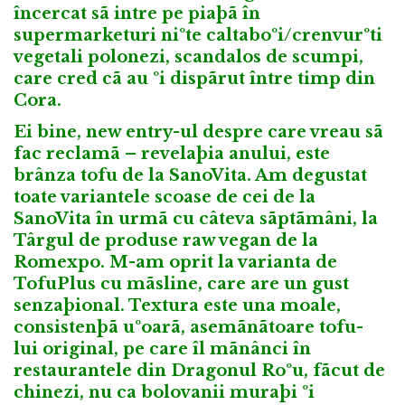
încercat sã intre pe piaþã în
supermarketuri niºte caltaboºi/crenvurºti
vegetali polonezi, scandalos de scumpi,
care cred cã au ºi dispãrut între timp din
Cora.
Ei bine, new entry-ul despre care vreau sã
fac reclamã – revelaþia anului, este
brânza tofu de la SanoVita. Am degustat
toate variantele scoase de cei de la
SanoVita în urmã cu câteva sãptãmâni, la
Târgul de produse raw vegan de la
Romexpo. M-am oprit la varianta de
TofuPlus cu mãsline, care are un gust
senzaþional. Textura este una moale,
consistenþã uºoarã, asemãnãtoare tofu-
lui original, pe care îl mãnânci în
restaurantele din Dragonul Roºu, fãcut de
chinezi, nu ca bolovanii muraþi ºi