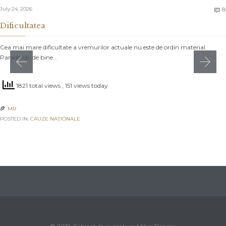
July 24, 2026
8

Dificultatea
Cea mai mare dificultate a vremurilor actuale nu este de ordin material.
Paradoxal, de bine…
1821 total views
, 151 views today
MR

POSTED IN:
CAUZE NAŢIONALE