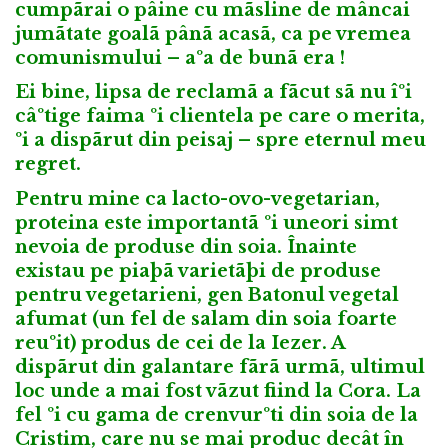
cumpãrai o pâine cu mãsline de mâncai
jumãtate goalã pânã acasã, ca pe vremea
comunismului – aºa de bunã era !
Ei bine, lipsa de reclamã a fãcut sã nu îºi
câºtige faima ºi clientela pe care o merita,
ºi a dispãrut din peisaj – spre eternul meu
regret.
Pentru mine ca lacto-ovo-vegetarian,
proteina este importantã ºi uneori simt
nevoia de produse din soia. Înainte
existau pe piaþã varietãþi de produse
pentru vegetarieni, gen Batonul vegetal
afumat (un fel de salam din soia foarte
reuºit) produs de cei de la Iezer. A
dispãrut din galantare fãrã urmã, ultimul
loc unde a mai fost vãzut fiind la Cora. La
fel ºi cu gama de crenvurºti din soia de la
Cristim, care nu se mai produc decât în