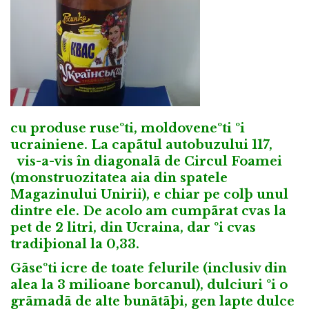
cu produse ruseºti, moldoveneºti ºi
ucrainiene. La capãtul autobuzului 117,
vis-a-vis în diagonalã de Circul Foamei
(monstruozitatea aia din spatele
Magazinului Unirii), e chiar pe colþ unul
dintre ele. De acolo am cumpãrat cvas la
pet de 2 litri, din Ucraina, dar ºi cvas
tradiþional la 0,33.
Gãseºti icre de toate felurile (inclusiv din
alea la 3 milioane borcanul), dulciuri ºi o
grãmadã de alte bunãtãþi, gen lapte dulce