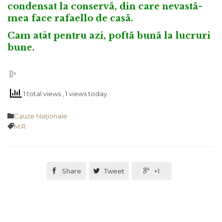
condensat la conservã, din care nevastã-
mea face rafaello de casã.
Cam atât pentru azi, poftã bunã la lucruri
bune.
]]>
1 total views
, 1 views today
Category

Cauze Naţionale
Tags

M.R.

Share

Tweet

+1