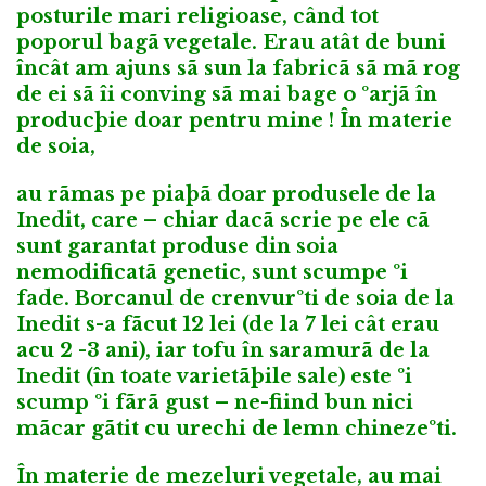
posturile mari religioase, când tot
poporul bagã vegetale. Erau atât de buni
încât am ajuns sã sun la fabricã sã mã rog
de ei sã îi conving sã mai bage o ºarjã în
producþie doar pentru mine ! În materie
de soia,
au rãmas pe piaþã doar produsele de la
Inedit, care – chiar dacã scrie pe ele cã
sunt garantat produse din soia
nemodificatã genetic, sunt scumpe ºi
fade. Borcanul de crenvurºti de soia de la
Inedit s-a fãcut 12 lei (de la 7 lei cât erau
acu 2 -3 ani), iar tofu în saramurã de la
Inedit (în toate varietãþile sale) este ºi
scump ºi fãrã gust – ne-fiind bun nici
mãcar gãtit cu urechi de lemn chinezeºti.
În materie de mezeluri vegetale, au mai