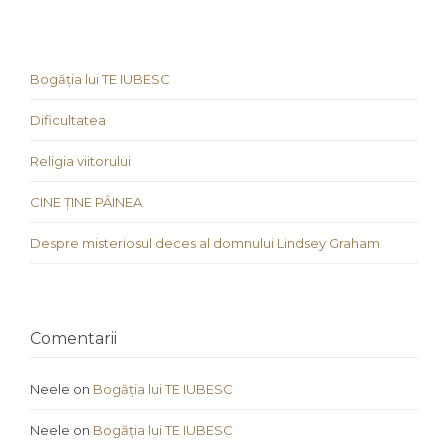
Bogăția lui TE IUBESC
Dificultatea
Religia viitorului
CINE ȚINE PÂINEA
Despre misteriosul deces al domnului Lindsey Graham
Comentarii
Neele
on
Bogăția lui TE IUBESC
Neele
on
Bogăția lui TE IUBESC