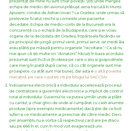
prezentat de mine nu sunt chiar povești. Știți unde mergea
echipa de medici din avionul prãbușit iarna trecutã în Munții
Apuseni, condus de Adrian Iovan ? La Oradea, unde urmau sã
preleveze ficatul, rinichii și corneele unei paciente
decedate. Echipa de medici-corbi de la București era la
concurențã cu o echipã de la Budapesta, care și ei voiau
organe de la decedata din Oradea, împãrțeala fãcându-se
pe principiul din jungã: primul venit, primul servit. Iar medii ãia
erau plãtiți pe mãsurã pentru organele ”recoltate” ! Ca sã nu
mai spun cã de multe ori ”donatorii” hãcuiți în baza acordului
prezumat sunt încã vii (în ideea pe care o știu și gospodinele
care merg în piațã dupã carne, cã cu cât organele sunt mai
proaspete, cu atât sunt mai bune), dar asta e
o altã poveste
macabrã, pe care o puteți citi pe blogul lui SACCSIV.
Îndosarierea electronicã a individului accelereazã procesul
de centralizare a guvernãrii electronice și implicit de control
total al individului: Guvernul te va putea urmãri unde ai plãtit
cu cardul, și chiar ghici de unde ai cumpãrat cu cash anumite
produse (spre exemplu medicamente) dacã știe de ce boli
suferi și ce medicamente ai prescrise de cãtre medic. Deci,
per ansamblu nu e vorba cã respectivul card are pe dracu
sau pe 666 în el, cum în mod voit exagereazã unii,