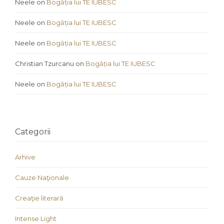
Neele
on
Bogăția lui TE IUBESC
Neele
on
Bogăția lui TE IUBESC
Neele
on
Bogăția lui TE IUBESC
Christian Tzurcanu
on
Bogăția lui TE IUBESC
Neele
on
Bogăția lui TE IUBESC
Categorii
Arhive
Cauze Naţionale
Creaţie literară
Intense Light