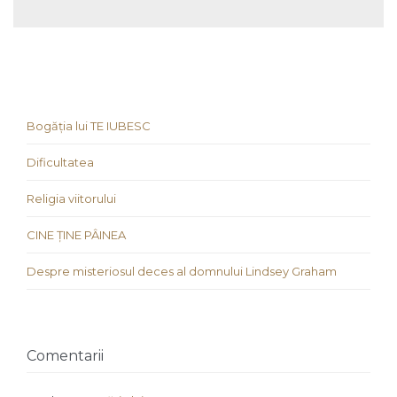
Bogăția lui TE IUBESC
Dificultatea
Religia viitorului
CINE ȚINE PÂINEA
Despre misteriosul deces al domnului Lindsey Graham
Comentarii