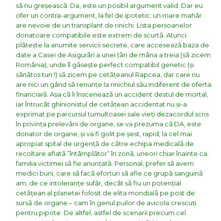
sã nu greșeascã. Da, este un posibil argument valid. Dar eu
ofer un contra-argument, la fel de ipotetic: un mare mahãr
are nevoie de un transplant de rinichi. Lista persoanelor
donatoare compatibile este extrem de scurtã. Atunci
plãtește la anumite servicii secrete, care acceseazã baza de
date a Casei de Asigurãri a unei țãri de mâna a treia (sã zicem
România), unde îl gãsește perfect compatibil genetic (și
sãnãtos tun !) sã zicem pe cetãțeanul Rapcea, dar care nu
are nici un gând sã renunțe la rinichiul sãu indiferent de oferta
financiarã. Așa cã îi însceneazã un accident destul de mortal,
iar întrucât ghinionistul de cetãțean accidentat nu și-a
exprimat pe parcursul tumultoasei sale vieți dezacordul scris
în privința prelevãrii de organe, se va prezuma cã DA, este
donator de organe, și va fi golit pe șest, rapid, la cel mai
apropiat spital de urgențã de cãtre echipa medicalã de
recoltare aflatã ”întâmplãtor” în zonã, uneori chiar înainte ca
familia victimei sã fie anunțatã. Personal, prefer sã avem
medici buni, care sã facã eforturi sã afle ce grupã sanguinã
am, de ce intoleranțe sufãr, decât sã fiu un potențial
cetãțean al planetei folosit de elita mondialã pe post de
sursã de organe – cam în genul puilor de avicola crescuți
pentru pipote. De altfel, astfel de scenarii precum cel