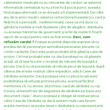
cabinetelor medicale nu au cititoarele de carduri, iar sistemul
informatizat centralizat nu nu a fost încã pus la punct, aceasta
fiind etapa ulterioarã ce se dorește a fi implementatã.
Din câte
știu de la amici medici, sistemul va funcționa în paralel (cu card și
fãrã) încã o perioadã… nedeterminatã, ceea ce mã duce cu
gândul la inutilele și mult lãudatele cãrți de alegãtor, distribuite
cu aceeași mãrinimie de guvernanți, și la fel de inutile în final în
raport de scopul pentru care au fost emise.
Deci, cum
refuzãm cardul ?
Poștașii au primit dispoziții exprese sã nu
predea decât personal pe semnãtura persoanei, plicurile ce
conțin cardurile. Deci este puțin probabil sã le gãsiți la cutia de
scrisori. Cel mai probabil este ca, dacã poștașul nu vã gãsește
acasã, sã vã lase la cutie o recipisã de ridicare de la poștã a
plicului. Dacã nu vã prezentați sã ridicați plicul de la poștã, dupã
câteva zile el este restituit cãtre expeditor, adicã Casei de
Sãnãtate emitente.
Dacã poștașul vine cu plicul la ușã aveți
posibilitatea sã refuzați primirea plicului, eventual fãcând
mențiunea cã ”nu doresc sã primesc card de sãnãtate cu cip.
Doresc sã beneficiez de asigurarea de sãnãtate pe baza unui
document clasic.” Atunci poștașul e obligat sã restituie plicul
cãtre Casa de Sãnãtate iar dacã suntem mulți care facem
aceste mențiuni, se poate lansa o dezbatere cu reprezentanții