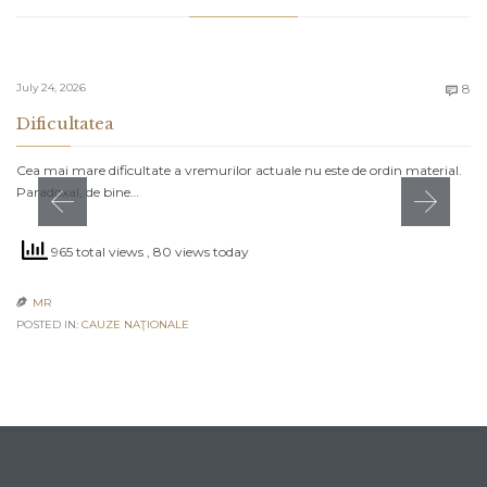
C
July 24, 2026
8

Dificultatea
Cea mai mare dificultate a vremurilor actuale nu este de ordin material.
Paradoxal, de bine…
965 total views
, 80 views today
MR

POSTED IN:
CAUZE NAŢIONALE