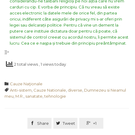
considerându-ne talibani religioși pe noi ãștia care nu vrem
carduri cu cip. E vorba de principiu. Cã nu vreau sã existe
acces electronic la datele mele de orice fel, din partea
oricui, indiferent câte asigurãri de privacy mi s-ar oferi prin
legei sau delcarații politice. Pentru cã vine un dement la
putere care instituie dictatura doar pentru cã poate, cã
sistemul de control creeat cu acordul nostru, îi permite acest
lucru. Cea ce e nașpa și trebuie din principiu preântâmpinat.
]]>
2 total views
, 1 views today
Category

Cauze Naţionale
Tags

Anti-sistem
,
Cauze Nationale
,
diverse
,
Dumnezeu si Neamul
meu
,
M.R.
,
sanatate
,
tehnologie

Share

Tweet

+1