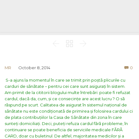



Co
MR
October 8, 2014
0

S-a ajuns la momentul în care se trimit prin poștã plicurile cu
carduri de sãnãtate – pentru cei care sunt asigurați în sistem.
Am primit de la cititorii blogului multe întrebãri: poate fi refuzat
cardul, dacã da, cum, și ce consecințe are acest lucru ?
O sã
rãspund pe scurt.
Calitatea de asigurat în sistemul național de
sãnãtate nu este condiționatã de primirea și folosirea cardului ci
de plata contribuțiilor la Casa de Sãnãtate din zona în care
sunteți domiciliați. Deci, puteți refuza cardul fãrã probleme, în
continuare se poate beneficia de serviciile medicale FÃRÃ
CARD, doar cu buletinul. De altfel, majoritatea medicilor și a