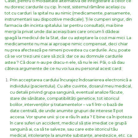
Casei, pentru o modalitate alternativã de înregistrare a celor ce
nu doresc cardurile cu cip.
În rest, sistemul rãmâne același cu
tot cu carduri: la spital nu au nimic (medicamente, pansamente,
instrumentarii sau dispozitive medicale). Ți le cumperi singur, din
farmacia din incinta spitalului. Iar pentru consultații, mai bine
mergi la privat unde dai aceiași bani care oricum îi dãdeai
șpagã la medicul de la Stat, dar cu așteptare la cozi mai mici. La
medicamente nu mai ai aproape nimic compensat, deci chiar
nu prea afecteazã pe nimeni povestea cu cardurile.
Acu, poate
cã se vor trezi unii care sã zicã: dar ce au domnule cardurile
astea ? Cã doar n-au pe dracu-n ele, sã nu le iei.
Pãi, o sã dau
câteva argumente de ce nu voi lua eu personal acest card:
Prin acceptarea cardului încurajez îndosarierea electronicã a
individului (pacientului). Cu alte cuvinte, dosarul meu medical,
cu detalii privind grupa sanguinã, eventual analize fãcute,
stare de sãnãtate, compatibilitãți genetice, tot istoricul
bolilor, intervențiilor și tratamentelor – va fi într-o bazã de
date centralã, de unde anumite grupuri de interese îl pot
accesa. Vor spune unii: și ce e rãu în asta ? E bine ca în ipoteza
în care suferi un accident, medicul sã știe imediat ce grupã
sanguinã ai, ca sã te salveze, sau care este istoricul tãu
medical, intoleranțe la anumite substanțe, anestezice, etc. ca